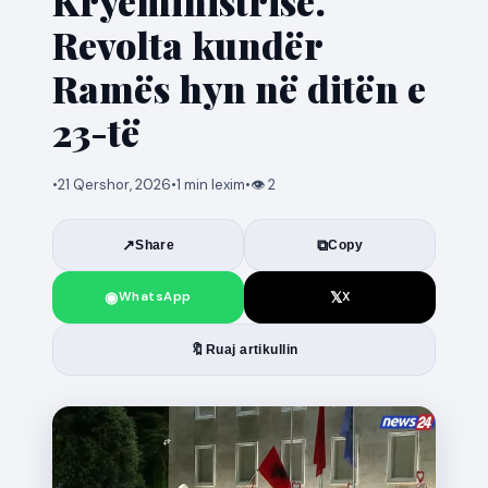
Kryeministrisë.
Revolta kundër
Ramës hyn në ditën e
23-të
•
21 Qershor, 2026
•
1 min lexim
•
👁 2
↗
⧉
Share
Copy
◉
𝕏
WhatsApp
X
🔖
Ruaj artikullin