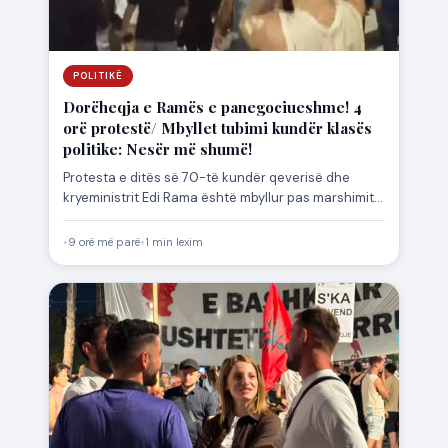
POLITIKË
Dorëheqja e Ramës e panegociueshme! 4
orë protestë/ Mbyllet tubimi kundër klasës
politike: Nesër më shumë!
Protesta e ditës së 70-të kundër qeverisë dhe
kryeministrit Edi Rama është mbyllur pas marshimit
të qytetarëve në…
•
9 orë më parë
•
1 min lexim