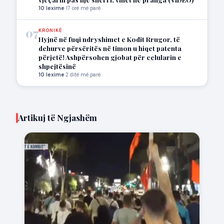
10 lexime
·
17 orë më parë
07
KRONIKË
Hyjnë në fuqi ndryshimet e Kodit Rrugor, të
dehurve përsëritës në timon u hiqet patenta
përjetë! Ashpërsohen gjobat për celularin e
shpejtësinë
10 lexime
·
2 ditë më parë
Artikuj të Ngjashëm