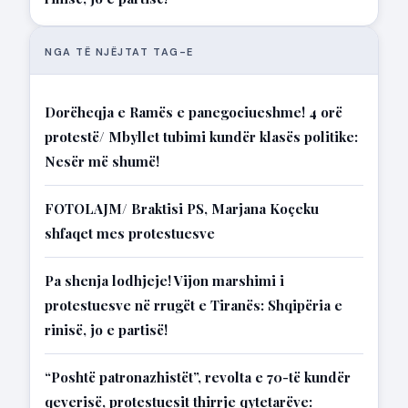
NGA TË NJËJTAT TAG-E
Dorëheqja e Ramës e panegociueshme! 4 orë
protestë/ Mbyllet tubimi kundër klasës politike:
Nesër më shumë!
FOTOLAJM/ Braktisi PS, Marjana Koçeku
shfaqet mes protestuesve
Pa shenja lodhjeje! Vijon marshimi i
protestuesve në rrugët e Tiranës: Shqipëria e
rinisë, jo e partisë!
“Poshtë patronazhistët”, revolta e 70-të kundër
qeverisë, protestuesit thirrje qytetarëve: