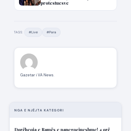
protestuesve
#Live
#Para
TAGS:
Gazetar i VA News.
NGA E NJËJTA KATEGORI
Dorëheqja e Ramës e panegociueshme! 4 orë