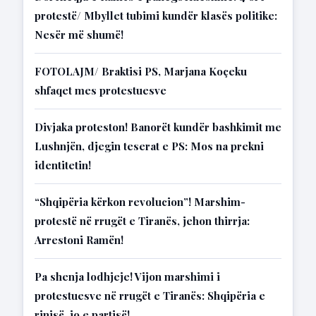
protestë/ Mbyllet tubimi kundër klasës politike:
Nesër më shumë!
FOTOLAJM/ Braktisi PS, Marjana Koçeku
shfaqet mes protestuesve
Divjaka proteston! Banorët kundër bashkimit me
Lushnjën, djegin teserat e PS: Mos na prekni
identitetin!
“Shqipëria kërkon revolucion”! Marshim-
protestë në rrugët e Tiranës, jehon thirrja:
Arrestoni Ramën!
Pa shenja lodhjeje! Vijon marshimi i
protestuesve në rrugët e Tiranës: Shqipëria e
rinisë, jo e partisë!