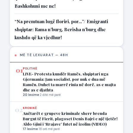
Bashkohuni me ne!
“Na premtuan lugë floriri, por…”/ Emigranti
shqiptar: Rama n’burg, Berisha n’burg dhe
kushdo që ka vjedhur!
MË TË LEXUARAT — 48H
01
POLITIKË
LIVE- Protesta kundër Ramës, shqiptari nga
Gjermania: Jam socialist, por nuk e dua më
Ramën. Duhet ta marrë rinia në dorë, as e majta
dhe as e djathta
20 lexime
·
2 ditë më parë
02
KRONIKË
Anëtarët e grupeve kriminale sherr brenda
Burgut të Fierit, plagoset Denis Bajri e një tjetër!
Aldo Gjini i ‘Rrajave’ futet në izolim (VIDEO)
17 lexime
·
18 orë më parë