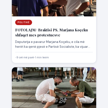
POLITIKË
FOTOLAJM/ Braktisi PS, Marjana Koçeku
shfaqet mes protestuesve
Deputetja e pavarur Marjana Koçeku, e cila më
herët ka qenë pjesë e Partisë Socialiste, ka vijuar
pjesëmarrjen…
•
9 orë më parë
•
1 min lexim