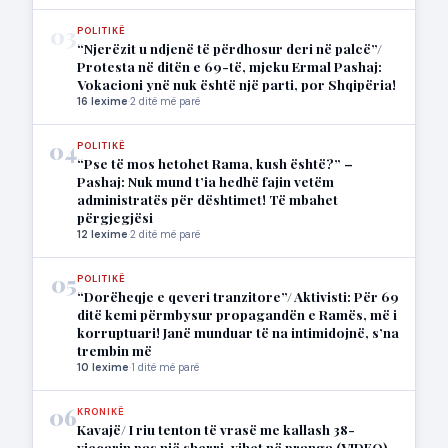
03
POLITIKË
“Njerëzit u ndjenë të përdhosur deri në palcë”/
Protesta në ditën e 69-të, mjeku Ermal Pashaj:
Vokacioni ynë nuk është një parti, por Shqipëria!
16 lexime
·
2 ditë më parë
04
POLITIKË
“Pse të mos hetohet Rama, kush është?” –
Pashaj: Nuk mund t’ia hedhë fajin vetëm
administratës për dështimet! Të mbahet
përgjegjësi
12 lexime
·
2 ditë më parë
05
POLITIKË
“Dorëheqje e qeveri tranzitore”/ Aktivisti: Për 69
ditë kemi përmbysur propagandën e Ramës, më i
korruptuari! Janë munduar të na intimidojnë, s’na
trembin më
10 lexime
·
1 ditë më parë
06
KRONIKË
Kavajë/ I riu tenton të vrasë me kallash 38-
vjeçarin pas një sherri, vihet në pranga (VIDEO)