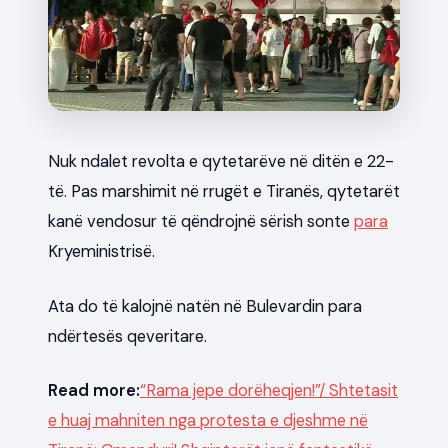
News
Nuk ndalet revolta e qytetarëve në ditën e 22-
të. Pas marshimit në rrugët e Tiranës, qytetarët
kanë vendosur të qëndrojnë sërish sonte
para
Kryeministrisë.
Ata do të kalojnë natën në Bulevardin para
ndërtesës qeveritare.
Read more:
“Rama jepe dorëheqjen!”/ Shtetasit
e huaj mahniten nga protesta e djeshme në