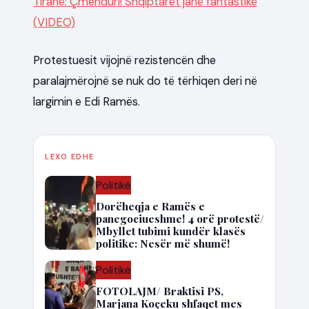
Tiranë: Çmenduri! Shqiptarët janë fantastikë
(VIDEO)
Protestuesit vijojnë rezistencën dhe
paralajmërojnë se nuk do të tërhiqen deri në
largimin e Edi Ramës.
LEXO EDHE
Politikë
Dorëheqja e Ramës e
panegociueshme! 4 orë protestë/
Mbyllet tubimi kundër klasës
politike: Nesër më shumë!
Politikë
FOTOLAJM/ Braktisi PS,
Marjana Koçeku shfaqet mes