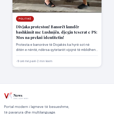
POLITIKË
Divjaka proteston! Banorët kundër
bashkimit me Lushnjën, djegin teserat e PS:
Mos na prekni identitetin!
Protesta e banorëve të Divjakës ka hyrë sot në
ditën e nëntë, ndërsa qytetarët vijojnë të mblidhen
çdo…
•
9 orë më parë
•
2 min lexim
Portal modern i lajmeve të besueshme,
të pavarura dhe multilanguage.