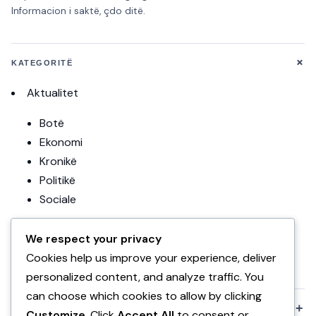
Informacion i saktë, çdo ditë.
+
KATEGORITË
Aktualitet
Botë
Ekonomi
Kronikë
Politikë
Sociale
Editoriale
We respect your privacy
Teknologji
Cookies help us improve your experience, deliver
Uncategorized
personalized content, and analyze traffic. You
can choose which cookies to allow by clicking
+
KOMPANIA
Customize
. Click
Accept All
to consent or