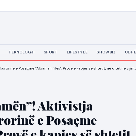
TEKNOLOGJI
SPORT
LIFESTYLE
SHOWBIZ
UDHË
urorinë e Posaçme “Albanian Files”: Provë e kapjes së shtetit, në ditët në vijim
amën”! Aktivistja
rorinë e Posaçme
rovë e kapjes së shtetit,