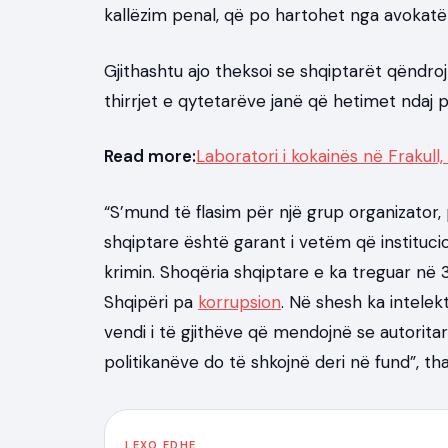
kallëzim penal, që po hartohet nga avokatët 
Gjithashtu ajo theksoi se shqiptarët qëndro
thirrjet e qytetarëve janë që hetimet ndaj p
Read more:
Laboratori i kokainës në Frakul
“S’mund të flasim për një grup organizator
shqiptare është garant i vetëm që instituci
krimin. Shoqëria shqiptare e ka treguar në
Shqipëri pa
korrupsion
. Në shesh ka intelek
vendi i të gjithëve që mendojnë se autoritar
politikanëve do të shkojnë deri në fund”, tha
LEXO EDHE