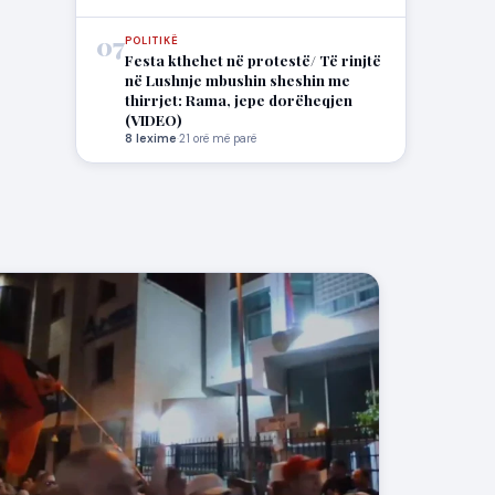
07
POLITIKË
Festa kthehet në protestë/ Të rinjtë
në Lushnje mbushin sheshin me
thirrjet: Rama, jepe dorëheqjen
(VIDEO)
8 lexime
·
21 orë më parë