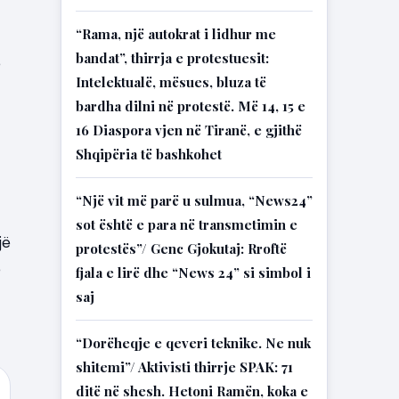
“Rama, një autokrat i lidhur me
bandat”, thirrja e protestuesit:
e
Intelektualë, mësues, bluza të
bardha dilni në protestë. Më 14, 15 e
16 Diaspora vjen në Tiranë, e gjithë
Shqipëria të bashkohet
“Një vit më parë u sulmua, “News24”
sot është e para në transmetimin e
jë
protestës”/ Genc Gjokutaj: Rroftë
ë
fjala e lirë dhe “News 24” si simbol i
saj
“Dorëheqje e qeveri teknike. Ne nuk
shitemi”/ Aktivisti thirrje SPAK: 71
ditë në shesh. Hetoni Ramën, koka e