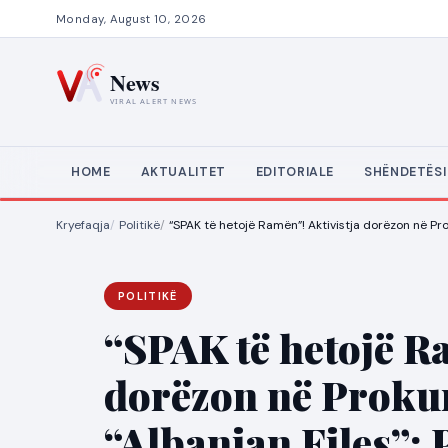
Monday, August 10, 2026
HOME
AKTUALITET
EDITORIALE
SHËNDETËSI
Kryefaqja
Politikë
“SPAK të hetojë Ramën”! Aktivistja dorëzon në Prok
POLITIKË
“SPAK të hetojë R
dorëzon në Proku
“Albanian Files”: P