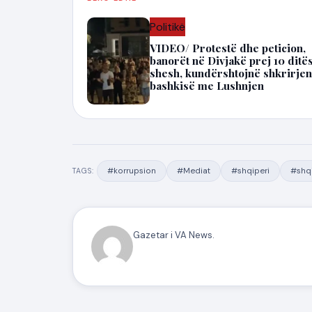
Politikë
VIDEO/ Protestë dhe peticion,
banorët në Divjakë prej 10 ditë
shesh, kundërshtojnë shkrirjen
bashkisë me Lushnjen
#korrupsion
#Mediat
#shqiperi
#shqi
TAGS:
Gazetar i VA News.