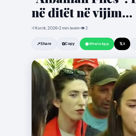
në ditët në vijim…
•
1 Korrik, 2026
•
2 min lexim
•
👁 2
◉
𝕏
↗
⧉
WhatsApp
X
Share
Copy