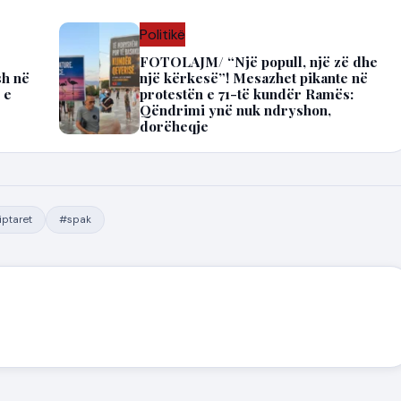
Politikë
FOTOLAJM/ “Një popull, një zë dhe
sh në
një kërkesë”! Mesazhet pikante në
 e
protestën e 71-të kundër Ramës:
Qëndrimi ynë nuk ndryshon,
dorëheqje
ptaret
#spak