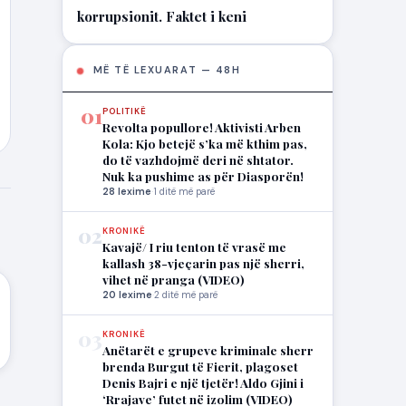
korrupsionit. Faktet i keni
MË TË LEXUARAT — 48H
01
POLITIKË
Revolta popullore! Aktivisti Arben
Kola: Kjo betejë s’ka më kthim pas,
do të vazhdojmë deri në shtator.
Nuk ka pushime as për Diasporën!
28 lexime
·
1 ditë më parë
02
KRONIKË
Kavajë/ I riu tenton të vrasë me
kallash 38-vjeçarin pas një sherri,
vihet në pranga (VIDEO)
20 lexime
·
2 ditë më parë
03
KRONIKË
Anëtarët e grupeve kriminale sherr
brenda Burgut të Fierit, plagoset
Denis Bajri e një tjetër! Aldo Gjini i
‘Rrajave’ futet në izolim (VIDEO)