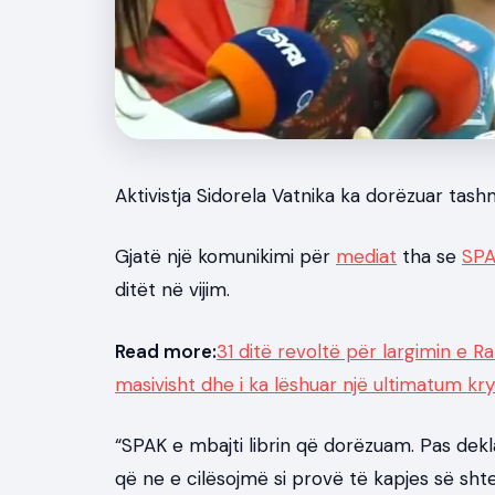
News
Aktivistja Sidorela Vatnika ka dorëzuar tashm
Gjatë një komunikimi për
mediat
tha se
SP
ditët në vijim.
Read more:
31 ditë revoltë për largimin e 
masivisht dhe i ka lëshuar një ultimatum kry
“SPAK e mbajti librin që dorëzuam. Pas dekl
që ne e cilësojmë si provë të kapjes së shte