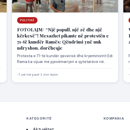
POLITIKË
FOTOLAJM/ “Një popull, një zë dhe një
kërkesë”! Mesazhet pikante në protestën e
71-të kundër Ramës: Qëndrimi ynë nuk
ndryshon, dorëheqje
Protesta e 71-të kundër qeverisë dhe kryeministrit Edi
Rama ka vijuar me pjesëmarrjen e qytetarëve në
shesh, ndërsa…
•
7 orë më parë
•
2 min lexim
•
KATEGORITË
KOMPANIA
Aktualitet