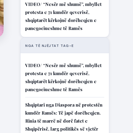
VIDEO/ “Nesër më shumë”, mbyllet
protesta e 71 kundër qeverisë,
shqiptarët kërkojnë dorëheqjen e
panegociueshme të Ramës
NGA TË NJËJTAT TAG-E
VIDEO/ “Nesër më shumë”, mbyllet
protesta e 71 kundër qeverisë,
shqiptarët kërkojnë dorëheqjen e
panegociueshme të Ramës
Shqiptari nga Diaspora në protestën
kundër Ramës: Të japë dorëheqjen.
Rinia të marrë në dorë fatet e
Shqipërisë, larg politikës së vjetër