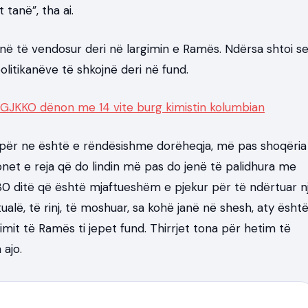
tanë”, tha ai.
jnë të vendosur deri në largimin e Ramës. Ndërsa shtoi s
olitikanëve të shkojnë deri në fund.
l, GJKKO dënon me 14 vite burg kimistin kolumbian
, për ne është e rëndësishme dorëheqja, më pas shoqëria
onet e reja që do lindin më pas do jenë të palidhura me
 30 ditë që është mjaftueshëm e pjekur për të ndërtuar n
tualë, të rinj, të moshuar, sa kohë janë në shesh, aty ësht
imit të Ramës ti jepet fund. Thirrjet tona për hetim të
 ajo.