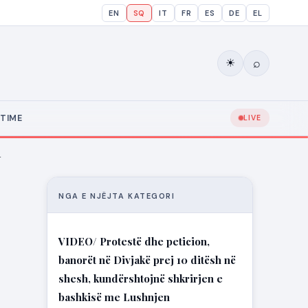
EN
SQ
IT
FR
ES
DE
EL
⌕
☀
TIME
LIVE
…
NGA E NJËJTA KATEGORI
VIDEO/ Protestë dhe peticion,
banorët në Divjakë prej 10 ditësh në
shesh, kundërshtojnë shkrirjen e
bashkisë me Lushnjen