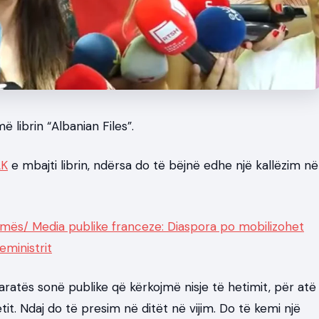
ë librin “Albanian Files”.
AK
e mbajti librin, ndërsa do të bëjnë edhe një kallëzim në
Ramës/ Media publike franceze: Diaspora po mobilizohet
eministrit
aratës sonë publike që kërkojmë nisje të hetimit, për atë
tit. Ndaj do të presim në ditët në vijim. Do të kemi një