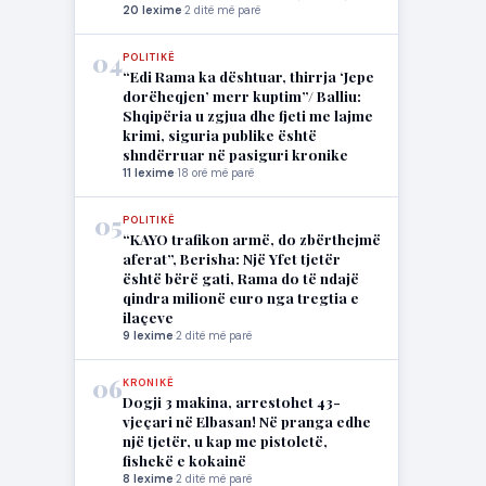
20 lexime
·
2 ditë më parë
04
POLITIKË
“Edi Rama ka dështuar, thirrja ‘Jepe
dorëheqjen’ merr kuptim”/ Balliu:
Shqipëria u zgjua dhe fjeti me lajme
krimi, siguria publike është
shndërruar në pasiguri kronike
11 lexime
·
18 orë më parë
05
POLITIKË
“KAYO trafikon armë, do zbërthejmë
aferat”, Berisha: Një Yfet tjetër
është bërë gati, Rama do të ndajë
qindra milionë euro nga tregtia e
ilaçeve
9 lexime
·
2 ditë më parë
06
KRONIKË
Dogji 3 makina, arrestohet 43-
vjeçari në Elbasan! Në pranga edhe
një tjetër, u kap me pistoletë,
fishekë e kokainë
8 lexime
·
2 ditë më parë