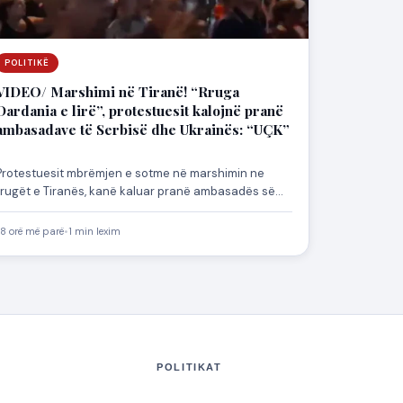
POLITIKË
VIDEO/ Marshimi në Tiranë! “Rruga
Dardania e lirë”, protestuesit kalojnë pranë
ambasadave të Serbisë dhe Ukrainës: “UÇK”
Protestuesit mbrëmjen e sotme në marshimin ne
rrugët e Tiranës, kanë kaluar pranë ambasadës së
Serbisë dhe ambasadës…
8 orë më parë
•
1 min lexim
POLITIKAT