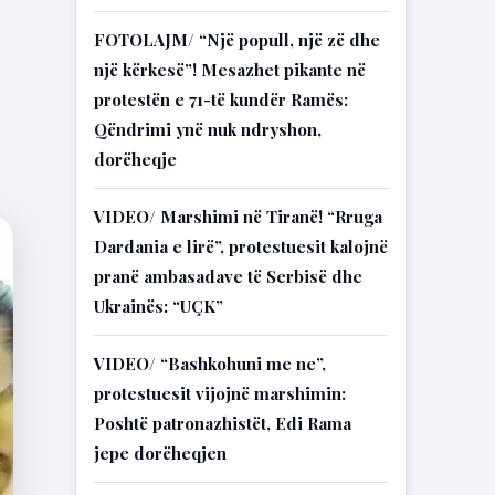
FOTOLAJM/ “Një popull, një zë dhe
një kërkesë”! Mesazhet pikante në
protestën e 71-të kundër Ramës:
Qëndrimi ynë nuk ndryshon,
dorëheqje
VIDEO/ Marshimi në Tiranë! “Rruga
Dardania e lirë”, protestuesit kalojnë
pranë ambasadave të Serbisë dhe
Ukrainës: “UÇK”
VIDEO/ “Bashkohuni me ne”,
protestuesit vijojnë marshimin:
Poshtë patronazhistët, Edi Rama
jepe dorëheqjen