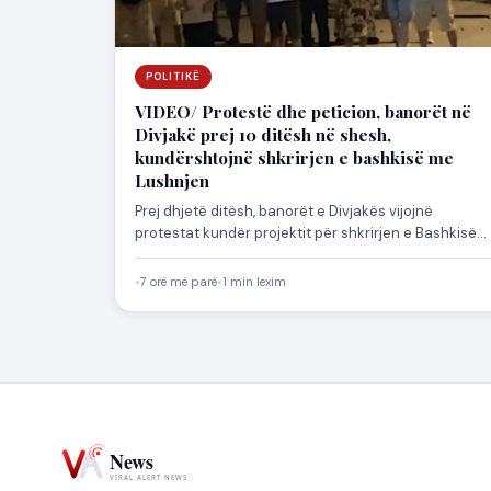
POLITIKË
VIDEO/ Protestë dhe peticion, banorët në
Divjakë prej 10 ditësh në shesh,
kundërshtojnë shkrirjen e bashkisë me
Lushnjen
Prej dhjetë ditësh, banorët e Divjakës vijojnë
protestat kundër projektit për shkrirjen e Bashkisë
Divjakë dhe bashkimin e…
•
7 orë më parë
•
1 min lexim