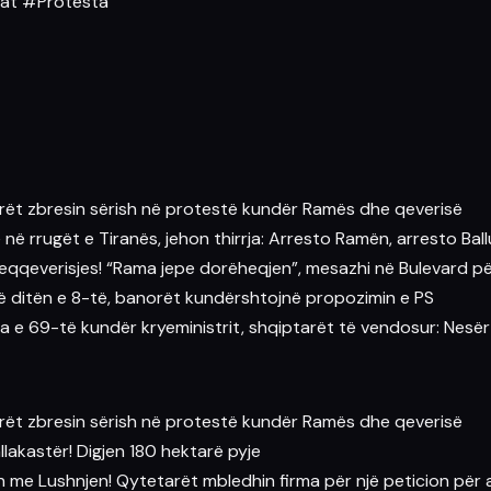
at
#Protesta
arët zbresin sërish në protestë kundër Ramës dhe qeverisë
ë rrugët e Tiranës, jehon thirrja: Arresto Ramën, arresto Bal
qqeverisjes! “Rama jepe dorëheqjen”, mesazhi në Bulevard pë
në ditën e 8-të, banorët kundërshtojnë propozimin e PS
ta e 69-të kundër kryeministrit, shqiptarët të vendosur: Nesë
arët zbresin sërish në protestë kundër Ramës dhe qeverisë
llakastër! Digjen 180 hektarë pyje
rjen me Lushnjen! Qytetarët mbledhin firma për një peticion për