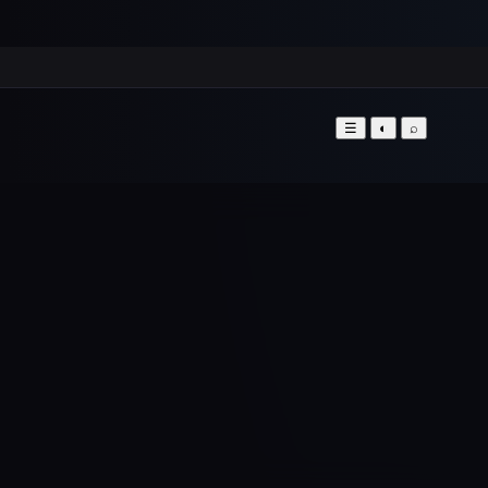
☰
◐
⌕