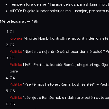
Temperatura deri në 41 gradë celsius, parashikimi i moti
VIDEO/ Divjaka kundër shkrirjes me Lushnjen, protesta 
Më të lexuarat — 48h
01
Kronikë
Mirditë/ Humbi kontrollin e motorit, ndërron jetë
02
Politikë
“Njerëzit u ndjenë të përdhosur deri në palcë”/ P
03
Politikë
LIVE- Protesta kundër Ramës, shqiptari nga Gjer
parë
04
Politikë
“Pse të mos hetohet Rama, kush është?” – Pashaj
05
Politikë
“Lëvizjet e Ramës nuk e ndalin protestën qytetare
06