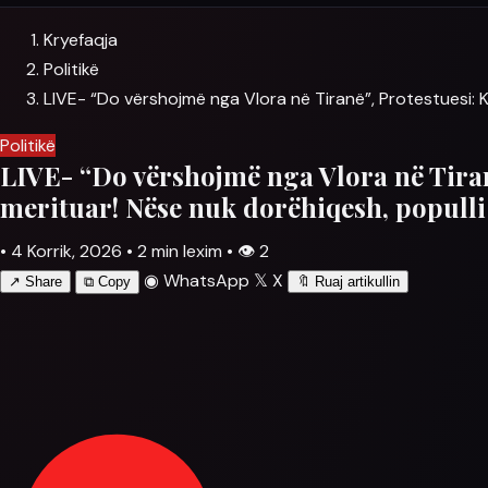
Kryefaqja
Politikë
LIVE- “Do vërshojmë nga Vlora në Tiranë”, Protestuesi: K
Politikë
LIVE- “Do vërshojmë nga Vlora në Tiranë
merituar! Nëse nuk dorëhiqesh, populli
•
4 Korrik, 2026
•
2 min lexim
•
👁
2
◉
WhatsApp
𝕏
X
↗
Share
⧉
Copy
🔖
Ruaj artikullin