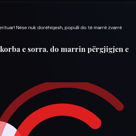
erituar! Nëse nuk dorëhiqesh, populli do të marrë zvarrë
 korba e sorra, do marrin përgjigjen e