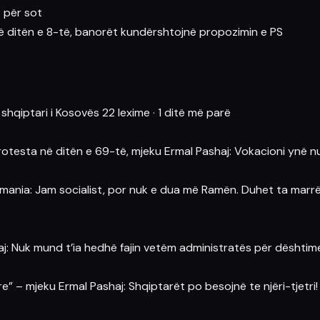
t për sot
në ditën e 8-të, banorët kundërshtojnë propozimin e PS
 shqiptari i Kosovës
22 lexime
·
1 ditë më parë
rotesta në ditën e 69-të, mjeku Ermal Pashaj: Vokacioni ynë nu
mania: Jam socialist, por nuk e dua më Ramën. Duhet ta marrë 
: Nuk mund t’ia hedhë fajin vetëm administratës për dështim
” – mjeku Ermal Pashaj: Shqiptarët po besojnë te njëri-tjetri!