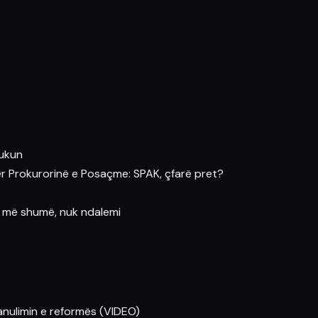
lukun
r Prokurorinë e Posaçme: SPAK, çfarë pret?
r më shumë, nuk ndalemi
 anulimin e reformës (VIDEO)