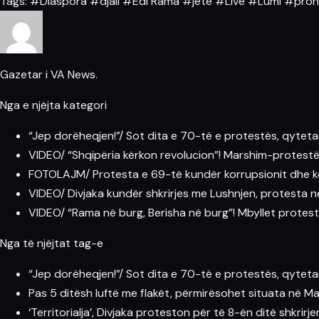
Tags:
#Diaspora
#djali
#Edi Rama
#jetë
#Live
#Lumi
#pron
Gazetar i VA News.
Nga e njëjta kategori
“Jep dorëheqjen!”/ Sot dita e 70-të e protestës, qytet
VIDEO/ “Shqipëria kërkon revolucion”! Marshim-protestë n
FOTOLAJM/ Protesta e 69-të kundër korrupsionit dhe ke
VIDEO/ Divjaka kundër shkrirjes me Lushnjen, protesta 
VIDEO/ “Rama në burg, Berisha në burg”! Mbyllet protes
Nga të njëjtat tag-e
“Jep dorëheqjen!”/ Sot dita e 70-të e protestës, qytet
Pas 5 ditësh luftë me flakët, përmirësohet situata në Ma
‘Territorialja’, Divjaka proteston për të 8-ën ditë shkri