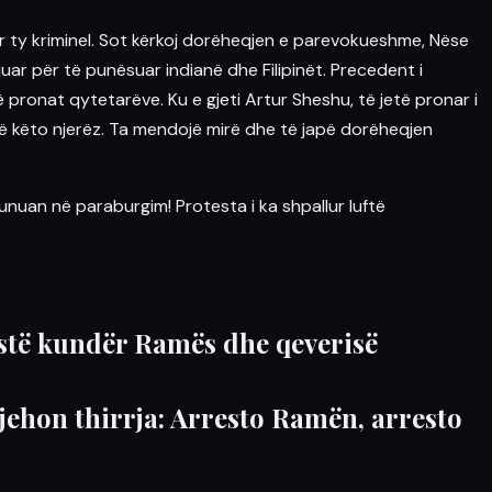
ër ty kriminel. Sot kërkoj dorëheqjen e parevokueshme, Nëse
uar për të punësuar indianë dhe Filipinët. Precedent i
rë
pronat
qytetarëve. Ku e gjeti Artur Sheshu, të
jetë
pronar i
ithë këto njerëz. Ta mendojë mirë dhe të japë dorëheqjen
unuan në paraburgim! Protesta i ka shpallur luftë
testë kundër Ramës dhe qeverisë
jehon thirrja: Arresto Ramën, arresto