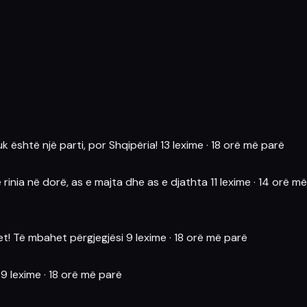
k është një parti, por Shqipëria!
13 lexime
·
18 orë më parë
rinia në dorë, as e majta dhe as e djathta
11 lexime
·
14 orë më
et! Të mbahet përgjegjësi
9 lexime
·
18 orë më parë
9 lexime
·
18 orë më parë