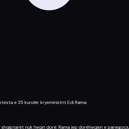
otesta
e 35 kundër kryeministrit
Edi Rama
.
në, shqiptarët nuk heqin dorë: Rama jep dorëheqjen e panegoc