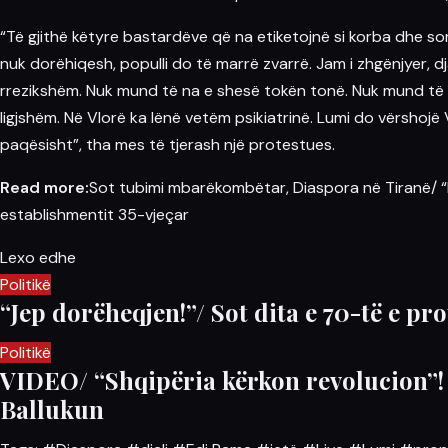
“Të gjithë këtyre bastardëve që na etiketojnë si korba dhe so
nuk dorëhiqesh, populli do të marrë zvarrë. Jam i zhgënjyer,
dj
rrezikshëm. Nuk mund të na e shesë tokën tonë. Nuk mund të 
ligjshëm. Në Vlorë ka lënë vetëm psikiatrinë.
Lumi
do vërshojë V
paqësisht”, tha mes të tjerash një protestues.
Read more:
Sot tubimi mbarëkombëtar, Diaspora në Tiranë/ “Ra
establishmentit 35-vjeçar
Lexo edhe
Politikë
“Jep dorëheqjen!”/ Sot dita e 70-të e pr
Politikë
VIDEO/ “Shqipëria kërkon revolucion”! 
Ballukun