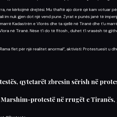
rra, ne kërkojmë drejtësi. Mu thaftë ajo dorë që kam votuar p
ali
im nuk gjen dot një vend pune. Zyrat e punës janë të impenj
marrë Kadastrën e Vlorës dhe ta sjellë në Tiranë dhe t’u mar
lora në Tiranë. Nëse t’i do të fitosh , duhet t’i vrasësh të gj
ma flet për një realitet anormal”, aktivisti: Protestuesit u dh
otestës, qytetarët zbresin sërish në pro
Marshim-protestë në rrugët e Tiranës, 