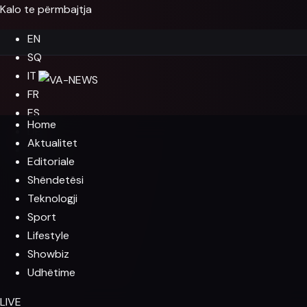
Kalo te përmbajtja
EN
SQ
IT
FR
ES
Home
DE
Aktualitet
EL
Editoriale
Shëndetësi
Teknologji
Sport
Lifestyle
Showbiz
Udhëtime
LIVE