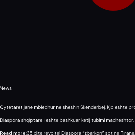
News
Qytetarët janë mbledhur në sheshin Skënderbej. Kjo është
pr
Diaspora
shqiptarë i është bashkuar këtij tubimi madhështor.
Read more:
35 ditë revoltë! Diaspora “zbarkon” sot në Tira