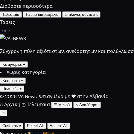
Διαβάστε περισσότερα
Τελευταία
Τα πιο διαβασμένα
Επιλογές σύνταξης
Τάσεις
TOP 5
Σύγχρονη πύλη αξιόπιστων, ανεξάρτητων και πολύγλωσσω
Κατηγορίες
+
Χωρίς κατηγορία
Kompania
+
Πολιτικές
+
© 2026 VA News.
Φτιαγμένο με ♥ στην Αλβανία
⌂
Αρχική
◷
Τελευταία
☰
Μενού
⌕
Αναζήτηση
×
Customize
Reject All
Accept All
Powered by