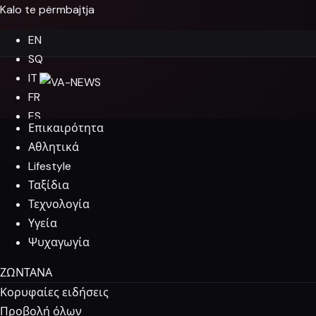
Kalo te përmbajtja
EN
SQ
IT
FR
ES
Επικαιρότητα
DE
Αθλητικά
EL
Lifestyle
Ταξίδια
Τεχνολογία
Υγεία
Ψυχαγωγία
ΖΩΝΤΑΝΑ
Κορυφαίες ειδήσεις
Προβολή όλων