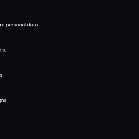
re personal data.
ls.
s.
gns.