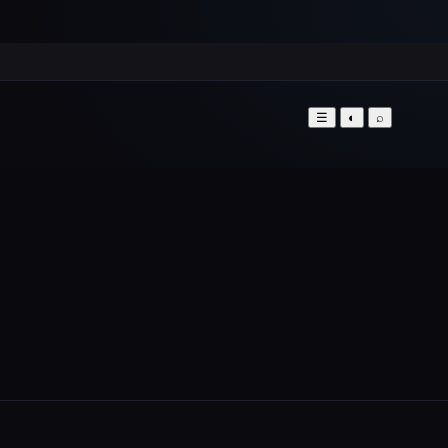
☰
◐
⌕