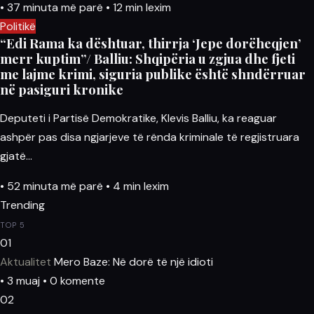
•
37 minuta më parë
•
12 min lexim
Politikë
“Edi Rama ka dështuar, thirrja ‘Jepe dorëheqjen’
merr kuptim”/ Balliu: Shqipëria u zgjua dhe fjeti
me lajme krimi, siguria publike është shndërruar
në pasiguri kronike
Deputeti i Partisë Demokratike, Klevis Balliu, ka reaguar
ashpër pas disa ngjarjeve të rënda kriminale të regjistruara
gjatë…
•
52 minuta më parë
•
4 min lexim
Trending
TOP 5
01
Aktualitet
Mero Baze: Në dorë të një idioti
• 3 muaj • 0 komente
02