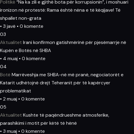
Politikë
“Na ka zili e gjithë bota për korrupsionin”, i moshuari
ironizon në protestë: Rama është nëna e të këqijave! Të
shpallet non-grata
• 3 javë • 0 komente
03
Aktualitet
Irani konfirmon gatishmërinë për pjesëmarrje në
Kupën e Botës në SHBA
• 4 muaj • 0 komente
04
Botë
Marrëveshja me SHBA-në më pranë, negociatorët e
Katarit udhëtojnë drejt Teheranit për të kapërcyer
problematikat
• 2 muaj • 0 komente
05
Aktualitet
Kushte të paqëndrueshme atmosferike,
parashikimi i motit për këtë të hënë
• 3 muaj • 0 komente