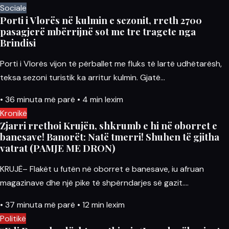
Sociale
Porti i Vlorës në kulmin e sezonit, rreth 2700
pasagjerë mbërrijnë sot me tre tragete nga
Brindisi
Porti i Vlorës vijon të përballet me fluks të lartë udhëtarësh,
teksa sezoni turistik ka arritur kulmin. Gjatë…
•
36 minuta më parë
•
4 min lexim
Kronikë
Zjarri rrethoi Krujën, shkrumb e hi në oborret e
banesave! Banorët: Natë tmerri! Shuhen të gjitha
vatrat (PAMJE ME DRON)
KRUJË– Flakët u futën në oborret e banesave, iu afruan
magazinave dhe një pike të shpërndarjes së gazit.…
•
37 minuta më parë
•
12 min lexim
Politikë