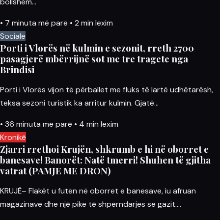
bollshëm…
•
7 minuta më parë
•
2 min lexim
Sociale
Porti i Vlorës në kulmin e sezonit, rreth 2700
pasagjerë mbërrijnë sot me tre tragete nga
Brindisi
Porti i Vlorës vijon të përballet me fluks të lartë udhëtarësh,
teksa sezoni turistik ka arritur kulmin. Gjatë…
•
36 minuta më parë
•
4 min lexim
Kronikë
Zjarri rrethoi Krujën, shkrumb e hi në oborret e
banesave! Banorët: Natë tmerri! Shuhen të gjitha
vatrat (PAMJE ME DRON)
KRUJË– Flakët u futën në oborret e banesave, iu afruan
magazinave dhe një pike të shpërndarjes së gazit.…