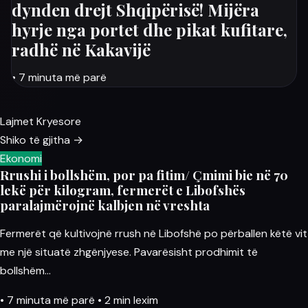
dynden drejt Shqipërisë! Mijëra
hyrje nga portet dhe pikat kufitare,
radhë në Kakavijë
• 7 minuta më parë
Lajmet Kryesore
Shiko të gjitha →
Ekonomi
Rrushi i bollshëm, por pa fitim/ Çmimi bie në 70
lekë për kilogram, fermerët e Libofshës
paralajmërojnë kalbjen në vreshta
Fermerët që kultivojnë rrush në Libofshë po përballen këtë vit
me një situatë zhgënjyese. Pavarësisht prodhimit të
bollshëm…
•
7 minuta më parë
•
2 min lexim