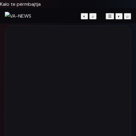
Kalo te përmbajtja
◐
⌕
☰
◐
⌕