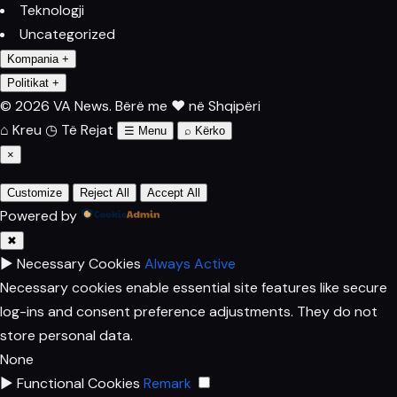
Teknologji
Uncategorized
Kompania
+
Politikat
+
© 2026 VA News.
Bërë me ♥ në Shqipëri
⌂
Kreu
◷
Të Rejat
☰
Menu
⌕
Kërko
×
Customize
Reject All
Accept All
Powered by
✖
►
Necessary Cookies
Always Active
Necessary cookies enable essential site features like secure
log-ins and consent preference adjustments. They do not
store personal data.
None
►
Functional Cookies
Remark