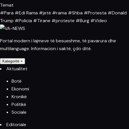
Temat
#Para
#Edi Rama
#jetë
#rama
#Shba
#Protesta
#Donald
Trump
#Policia
#Tirane
#proteste
#Burg
#Video
Portal modern i lajmeve të besueshme, të pavarura dhe
multilanguage. Informacion i saktë, çdo ditë.
Kategoritë
+
Aktualitet
Botë
Ekonomi
Kronikë
Politikë
Sociale
Editoriale