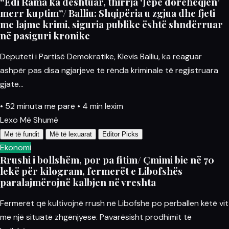
“Edi Rama ka dështuar, thirrja ‘Jepe dorëheqjen’
merr kuptim”/ Balliu: Shqipëria u zgjua dhe fjeti
me lajme krimi, siguria publike është shndërruar
në pasiguri kronike
Deputeti i Partisë Demokratike, Klevis Balliu, ka reaguar
ashpër pas disa ngjarjeve të rënda kriminale të regjistruara
gjatë…
•
52 minuta më parë
•
4 min lexim
Lexo Më Shumë
Më të fundit
Më të lexuarat
Editor Picks
Ekonomi
Rrushi i bollshëm, por pa fitim/ Çmimi bie në 70
lekë për kilogram, fermerët e Libofshës
paralajmërojnë kalbjen në vreshta
Fermerët që kultivojnë rrush në Libofshë po përballen këtë vit
me një situatë zhgënjyese. Pavarësisht prodhimit të