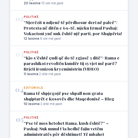
20 lexime
·
15 orë më parë
02
POLITIKË
“Njerëzit u ndjenë të përdhosur deri në palcë”/
Protesta në ditën e 69-të, mjeku Ermal Pashaj:
Vokacioni ynë nuk është një parti, por Shqipëria!
12 lexime
·
8 orë më parë
03
POLITIKË
“Kjo s’është çudi që do të zgjasë 3 ditë”/ Rama e
parashikoi revoltën kundër tij 15 vjet më parë?
Rrjeti ironizon kryeministrin (VIDEO)
11 lexime
·
2 ditë më parë
04
EDITORIALE
Rama të shpjegojë pse shpall non grata
shqiptarët e Kosovës dhe Maqedonisë – Blog
10 lexime
·
2 ditë më parë
05
POLITIKË
“Pse të mos hetohet Rama, kush është?” –
Pashaj: Nuk mund t’ia hedhë fajin vetëm
administratës për dështimet! Të mbahet