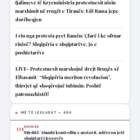
fjalimeve të Kryeministria protestuesit nisin
marshimit në rrugët e Tiranës: Edi Rama jepe
dorëheqjen
I riu nga protesta pyet Ramën: Çfarë i ke ofruar
rinisë? Shqipëria e shqiptarëve, jo e
pushtetarëve
LIVE- Protestuesit marshojnë drejt Rrugës së
Elbasanit/ “Shqipëria meriton revolucion”,
thirrjet që shoqërojnë tubimin: Poshtë
patronazhistët!
MË TË LEXUARAT — 48H
01
KRONIKË
Mirditë/ Humbi kontrollin e motorit, ndërron jetë
shqiptari i Kosovës