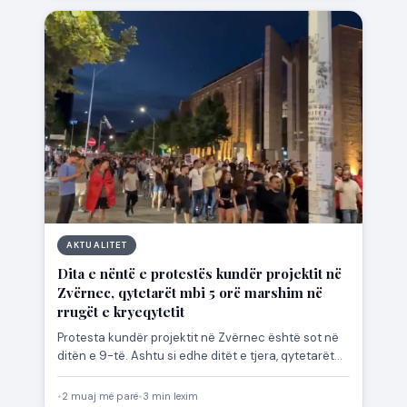
AKTUALITET
Dita e nëntë e protestës kundër projektit në
Zvërnec, qytetarët mbi 5 orë marshim në
rrugët e kryeqytetit
Protesta kundër projektit në Zvërnec është sot në
ditën e 9-të. Ashtu si edhe ditët e tjera, qytetarët…
•
2 muaj më parë
•
3 min lexim