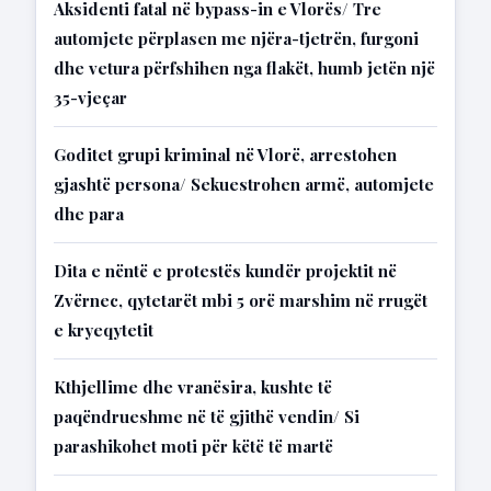
Aksidenti fatal në bypass-in e Vlorës/ Tre
automjete përplasen me njëra-tjetrën, furgoni
dhe vetura përfshihen nga flakët, humb jetën një
35-vjeçar
Goditet grupi kriminal në Vlorë, arrestohen
gjashtë persona/ Sekuestrohen armë, automjete
dhe para
Dita e nëntë e protestës kundër projektit në
Zvërnec, qytetarët mbi 5 orë marshim në rrugët
e kryeqytetit
Kthjellime dhe vranësira, kushte të
paqëndrueshme në të gjithë vendin/ Si
parashikohet moti për këtë të martë