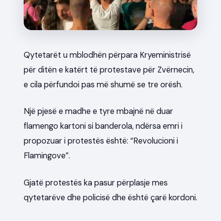
News
Qytetarët u mblodhën përpara Kryeministrisë
për ditën e katërt të protestave për Zvërnecin,
e cila përfundoi pas më shumë se tre orësh.
Një pjesë e madhe e tyre mbajnë në duar
flamengo kartoni si banderola, ndërsa emri i
propozuar i protestës është: “Revolucioni i
Flamingove”.
Gjatë protestës ka pasur përplasje mes
qytetarëve dhe policisë dhe është çarë kordoni.