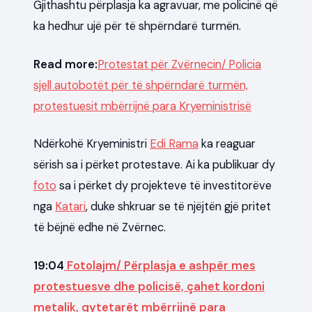
Gjithashtu përplasja ka agravuar, me policinë që
ka hedhur ujë për të shpërndarë turmën.
Read more:
Protestat për Zvërnecin/ Policia
sjell autobotët për të shpërndarë turmën,
protestuesit mbërrijnë para Kryeministrisë
Ndërkohë Kryeministri
Edi Rama
ka reaguar
sërish sa i përket protestave. Ai ka publikuar dy
foto
sa i përket dy projekteve të investitorëve
nga
Katari
, duke shkruar se të njëjtën gjë pritet
të bëjnë edhe në Zvërnec.
19:04
Fotolajm/ Përplasja e ashpër mes
protestuesve dhe policisë, çahet kordoni
metalik, qytetarët mbërrijnë para