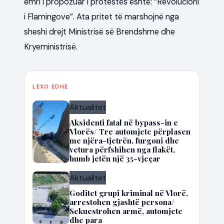
emri i propozuar i protestës është: “Revolucioni
i Flamingove”. Ata pritet të marshojnë nga
sheshi drejt Ministrisë së Brendshme dhe
Kryeministrisë.
LEXO EDHE
Aktualitet
Aksidenti fatal në bypass-in e
Vlorës/ Tre automjete përplasen
me njëra-tjetrën, furgoni dhe
vetura përfshihen nga flakët,
humb jetën një 35-vjeçar
Aktualitet
Goditet grupi kriminal në Vlorë,
arrestohen gjashtë persona/
Sekuestrohen armë, automjete
dhe para