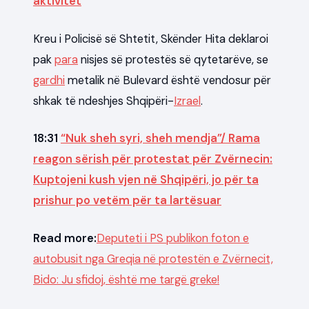
aktivitet
Kreu i Policisë së Shtetit, Skënder Hita deklaroi
pak
para
nisjes së protestës së qytetarëve, se
gardhi
metalik në Bulevard është vendosur për
shkak të ndeshjes Shqipëri-
Izrael
.
18:31
“Nuk sheh syri, sheh mendja”/ Rama
reagon sërish për protestat për Zvërnecin:
Kuptojeni kush vjen në Shqipëri, jo për ta
prishur po vetëm për ta lartësuar
Read more:
Deputeti i PS publikon foton e
autobusit nga Greqia në protestën e Zvërnecit,
Bido: Ju sfidoj, është me targë greke!