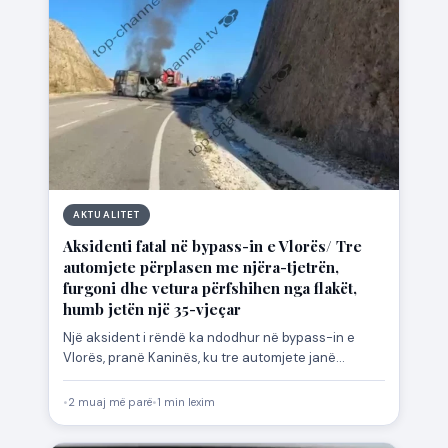
AKTUALITET
Aksidenti fatal në bypass-in e Vlorës/ Tre
automjete përplasen me njëra-tjetrën,
furgoni dhe vetura përfshihen nga flakët,
humb jetën një 35-vjeçar
Një aksident i rëndë ka ndodhur në bypass-in e
Vlorës, pranë Kaninës, ku tre automjete janë
përplasur me…
•
2 muaj më parë
•
1 min lexim