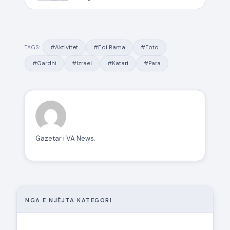
#Aktivitet
#Edi Rama
#Foto
TAGS:
#Gardhi
#Izrael
#Katari
#Para
Gazetar i VA News.
NGA E NJËJTA KATEGORI