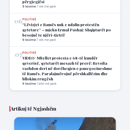
përgjegjësi
9 lexime
·
7 orë më parë
06
POLITIKË
“Lëvizjet e Ramës nuk e ndalin protestën
qytetare” – mjeku Ermal Pashaj: Shqiptarët po
besojnë te njëri-tjetri!
9 lexime
·
7 orë më parë
07
POLITIKË
VIDEO/ Mbyllet protesta e 68-të kundër
qeverisë, qytetarët mesazh të prerë: Revolta
vazhdon deri në dorëheqjen e panegociueshme
të Ramës. Paralajmërojnë përshkallëzim dhe
bllokim rrugësh
9 lexime
·
1 ditë më parë
Artikuj të Ngjashëm