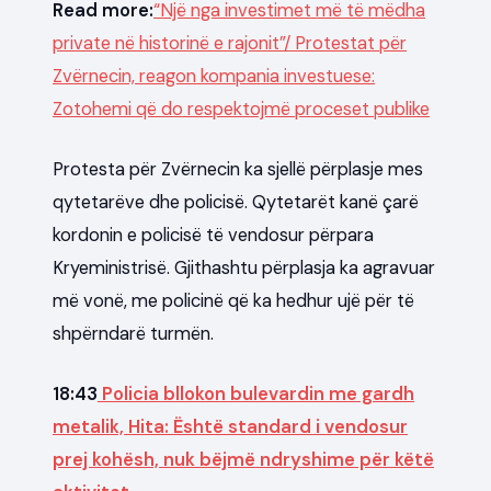
Read more:
“Një nga investimet më të mëdha
private në historinë e rajonit”/ Protestat për
Zvërnecin, reagon kompania investuese:
Zotohemi që do respektojmë proceset publike
Protesta për Zvërnecin ka sjellë përplasje mes
qytetarëve dhe policisë. Qytetarët kanë çarë
kordonin e policisë të vendosur përpara
Kryeministrisë. Gjithashtu përplasja ka agravuar
më vonë, me policinë që ka hedhur ujë për të
shpërndarë turmën.
18:43
Policia bllokon bulevardin me gardh
metalik, Hita: Është standard i vendosur
prej kohësh, nuk bëjmë ndryshime për këtë