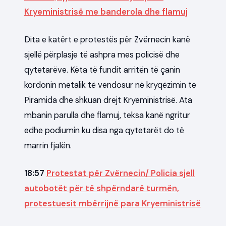
Kryeministrisë me banderola dhe flamuj
Dita e katërt e protestës për Zvërnecin kanë
sjellë përplasje të ashpra mes policisë dhe
qytetarëve. Këta të fundit arritën të çanin
kordonin metalik të vendosur në kryqëzimin te
Piramida dhe shkuan drejt Kryeministrisë. Ata
mbanin parulla dhe flamuj, teksa kanë ngritur
edhe podiumin ku disa nga qytetarët do të
marrin fjalën.
18:57
Protestat për Zvërnecin/ Policia sjell
autobotët për të shpërndarë turmën,
protestuesit mbërrijnë para Kryeministrisë