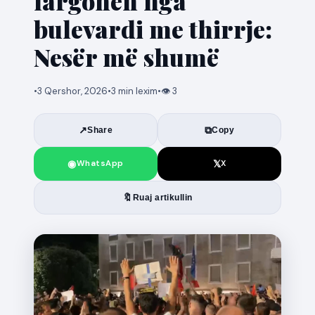
largohen nga
bulevardi me thirrje:
Nesër më shumë
•
3 Qershor, 2026
•
3 min lexim
•
👁 3
↗
⧉
Share
Copy
◉
𝕏
WhatsApp
X
🔖
Ruaj artikullin