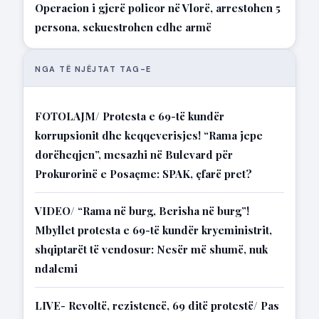
Operacion i gjerë policor në Vlorë, arrestohen 5
persona, sekuestrohen edhe armë
NGA TË NJËJTAT TAG-E
FOTOLAJM/ Protesta e 69-të kundër
korrupsionit dhe keqqeverisjes! “Rama jepe
dorëheqjen”, mesazhi në Bulevard për
Prokurorinë e Posaçme: SPAK, çfarë pret?
VIDEO/ “Rama në burg, Berisha në burg”!
Mbyllet protesta e 69-të kundër kryeministrit,
shqiptarët të vendosur: Nesër më shumë, nuk
ndalemi
LIVE- Revoltë, rezistencë, 69 ditë protestë/ Pas