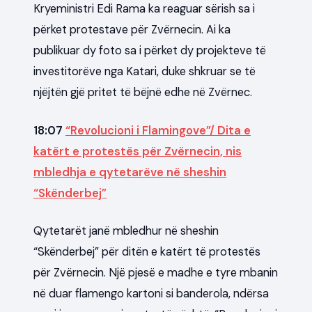
Kryeministri Edi Rama ka reaguar sërish sa i
përket protestave për Zvërnecin. Ai ka
publikuar dy foto sa i përket dy projekteve të
investitorëve nga Katari, duke shkruar se të
njëjtën gjë pritet të bëjnë edhe në Zvërnec.
18:07
“Revolucioni i Flamingove”/ Dita e
katërt e protestës për Zvërnecin, nis
mbledhja e qytetarëve në sheshin
“Skënderbej”
Qytetarët janë mbledhur në sheshin
“Skënderbej” për ditën e katërt të protestës
për Zvërnecin. Një pjesë e madhe e tyre mbanin
në duar flamengo kartoni si banderola, ndërsa