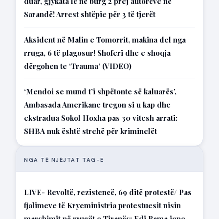
duar, gjykata lë në burg 2 prej autorëve në
Sarandë! Arrest shtëpie për 3 të tjerët
Aksident në Malin e Tomorrit, makina del nga
rruga, 6 të plagosur! Shoferi dhe e shoqja
dërgohen te ‘Trauma’ (VIDEO)
‘Mendoi se mund t’i shpëtonte së kaluarës’,
Ambasada Amerikane tregon si u kap dhe
ekstradua Sokol Hoxha pas 30 vitesh arrati:
SHBA nuk është strehë për kriminelët
NGA TË NJËJTAT TAG-E
LIVE- Revoltë, rezistencë, 69 ditë protestë/ Pas
fjalimeve të Kryeministria protestuesit nisin
marshimit në rrugët e Tiranës: Edi Rama jepe