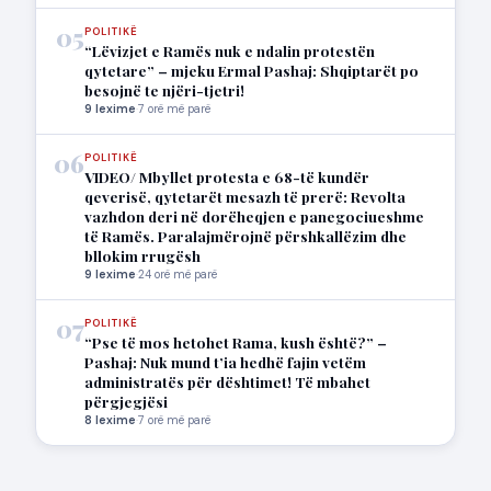
05
POLITIKË
“Lëvizjet e Ramës nuk e ndalin protestën
qytetare” – mjeku Ermal Pashaj: Shqiptarët po
besojnë te njëri-tjetri!
9 lexime
·
7 orë më parë
06
POLITIKË
VIDEO/ Mbyllet protesta e 68-të kundër
qeverisë, qytetarët mesazh të prerë: Revolta
vazhdon deri në dorëheqjen e panegociueshme
të Ramës. Paralajmërojnë përshkallëzim dhe
bllokim rrugësh
9 lexime
·
24 orë më parë
07
POLITIKË
“Pse të mos hetohet Rama, kush është?” –
Pashaj: Nuk mund t’ia hedhë fajin vetëm
administratës për dështimet! Të mbahet
përgjegjësi
8 lexime
·
7 orë më parë