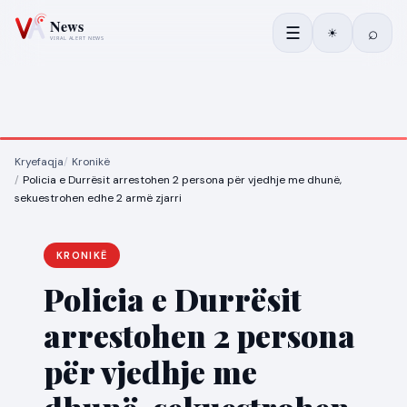
☰
⌕
☀
Kryefaqja
Kronikë
Policia e Durrësit arrestohen 2 persona për vjedhje me dhunë,
sekuestrohen edhe 2 armë zjarri
KRONIKË
Policia e Durrësit
arrestohen 2 persona
për vjedhje me