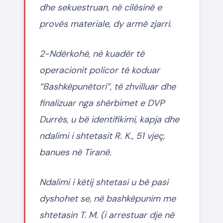
dhe sekuestruan, në cilësinë e
provës materiale, dy armë zjarri.
2-Ndërkohë, në kuadër të
operacionit policor të koduar
“Bashkëpunëtori”, të zhvilluar dhe
finalizuar nga shërbimet e DVP
Durrës, u bë identifikimi, kapja dhe
ndalimi i shtetasit R. K., 51 vjeç,
banues në Tiranë.
Ndalimi i këtij shtetasi u bë pasi
dyshohet se, në bashkëpunim me
shtetasin T. M. (i arrestuar dje në