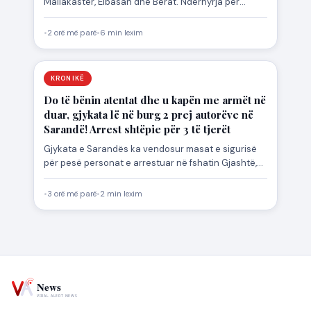
Mallakastër, Elbasan dhe Berat. Ndërhyrja për
shuarjen e tyre…
•
2 orë më parë
•
6 min lexim
KRONIKË
Do të bënin atentat dhe u kapën me armët në
duar, gjykata lë në burg 2 prej autorëve në
Sarandë! Arrest shtëpie për 3 të tjerët
Gjykata e Sarandës ka vendosur masat e sigurisë
për pesë personat e arrestuar në fshatin Gjashtë,
të cilët…
•
3 orë më parë
•
2 min lexim