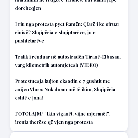
dorëheqjen
I riu nga protesta pyet Ramën: Çfarë i ke ofruar
rinisë? Shqipëria e shqiptarëve, jo e
pushtetarëve
Trafik i rënduar në autostradën Tiranë-Elbasan,
varg kilometrik automjetesh (VIDEO)
Protestuesja kujton eksodin e 7 gushtit me
anijen Vlora: Nuk duam më të ikim, Shqipëria
është e jona!
FOTOLAJM/ “Ikin viganët, vijnë mjeranët”,
ironia therëse që vjen nga protesta