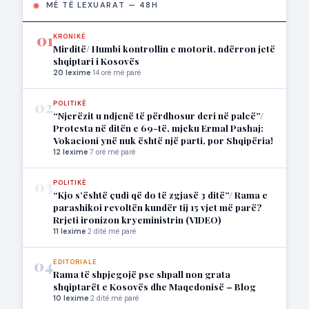
MË TË LEXUARAT — 48H
01
KRONIKË
Mirditë/ Humbi kontrollin e motorit, ndërron jetë
shqiptari i Kosovës
20 lexime
·
14 orë më parë
02
POLITIKË
“Njerëzit u ndjenë të përdhosur deri në palcë”/
Protesta në ditën e 69-të, mjeku Ermal Pashaj:
Vokacioni ynë nuk është një parti, por Shqipëria!
12 lexime
·
7 orë më parë
03
POLITIKË
“Kjo s’është çudi që do të zgjasë 3 ditë”/ Rama e
parashikoi revoltën kundër tij 15 vjet më parë?
Rrjeti ironizon kryeministrin (VIDEO)
11 lexime
·
2 ditë më parë
04
EDITORIALE
Rama të shpjegojë pse shpall non grata
shqiptarët e Kosovës dhe Maqedonisë – Blog
10 lexime
·
2 ditë më parë