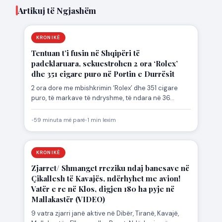
Artikuj të Ngjashëm
KRONIKË
Tentuan t’i fusin në Shqipëri të
padeklaruara, sekuestrohen 2 ora ‘Rolex’
dhe 351 cigare puro në Portin e Durrësit
2 ora dore me mbishkrimin ‘Rolex’ dhe 351 cigare
puro, të markave të ndryshme, të ndara në 36…
•
59 minuta më parë
•
1 min lexim
KRONIKË
Zjarret/ Shmanget rreziku ndaj banesave në
Çikallesh të Kavajës, ndërhyhet me avion!
Vatër e re në Klos, digjen 180 ha pyje në
Mallakastër (VIDEO)
9 vatra zjarri janë aktive në Dibër, Tiranë, Kavajë,