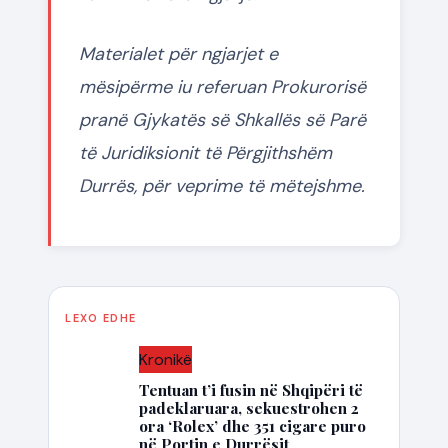
Materialet për ngjarjet e
mësipërme iu referuan Prokurorisë
pranë Gjykatës së Shkallës së Parë
të Juridiksionit të Përgjithshëm
Durrës, për veprime të mëtejshme.
LEXO EDHE
Kronikë
Tentuan t’i fusin në Shqipëri të
padeklaruara, sekuestrohen 2
ora ‘Rolex’ dhe 351 cigare puro
në Portin e Durrësit