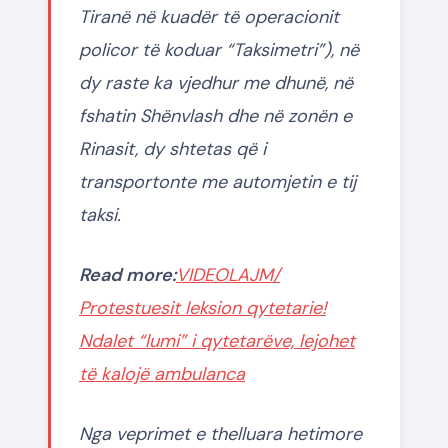
Tiranë në kuadër të operacionit
policor të koduar “Taksimetri”), në
dy raste ka vjedhur me dhunë, në
fshatin Shënvlash dhe në zonën e
Rinasit, dy shtetas që i
transportonte me automjetin e tij
taksi.
Read more:
VIDEOLAJM/
Protestuesit leksion qytetarie!
Ndalet “lumi” i qytetarëve, lejohet
të kalojë ambulanca
Nga veprimet e thelluara hetimore