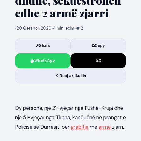
dhunë, sekuestrohen
edhe 2 armë zjarri
•
20 Qershor, 2026
•
4 min lexim
•
👁
2
↗
⧉
Share
Copy
◉
𝕏
WhatsApp
X
🔖
Ruaj artikullin
News
Dy persona, një 21-vjeçar nga Fushë-Kruja dhe
një 51-vjeçar nga Tirana, kanë rënë në prangat e
Policisë së Durrësit, për
grabitje
me
armë
zjarri.