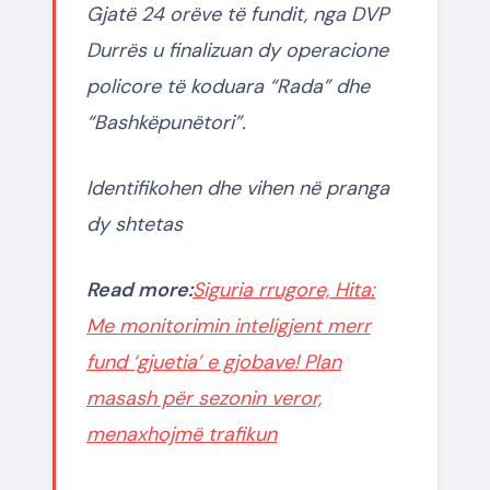
Gjatë 24 orëve të fundit, nga DVP
Durrës u finalizuan dy operacione
policore të koduara “Rada” dhe
“Bashkëpunëtori”.
Identifikohen dhe vihen në pranga
dy shtetas
Read more:
Siguria rrugore, Hita:
Me monitorimin inteligjent merr
fund ‘gjuetia’ e gjobave! Plan
masash për sezonin veror,
menaxhojmë trafikun