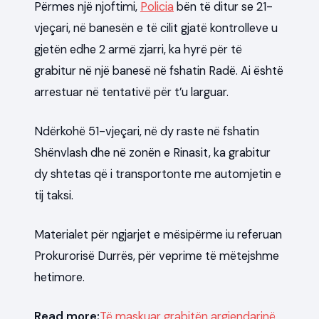
Përmes një njoftimi,
Policia
bën të ditur se 21-
vjeçari, në banesën e të cilit gjatë kontrolleve u
gjetën edhe 2 armë zjarri, ka hyrë për të
grabitur në një banesë në fshatin Radë. Ai është
arrestuar në tentativë për t’u larguar.
Ndërkohë 51-vjeçari, në dy raste në fshatin
Shënvlash dhe në zonën e Rinasit, ka grabitur
dy shtetas që i transportonte me automjetin e
tij taksi.
Materialet për ngjarjet e mësipërme iu referuan
Prokurorisë Durrës, për veprime të mëtejshme
hetimore.
Read more:
Të maskuar grabitën argjendarinë