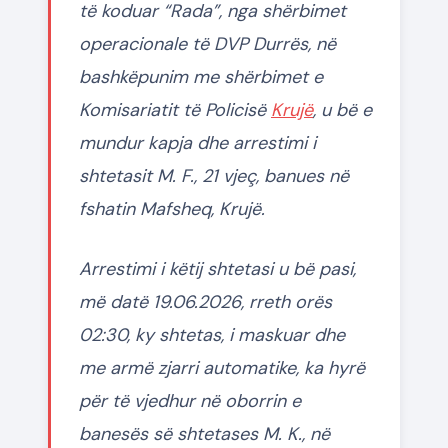
të koduar “Rada”, nga shërbimet
operacionale të DVP Durrës, në
bashkëpunim me shërbimet e
Komisariatit të Policisë
Krujë
, u bë e
mundur kapja dhe arrestimi i
shtetasit M. F., 21 vjeç, banues në
fshatin Mafsheq, Krujë.
Arrestimi i këtij shtetasi u bë pasi,
më datë 19.06.2026, rreth orës
02:30, ky shtetas, i maskuar dhe
me armë zjarri automatike, ka hyrë
për të vjedhur në oborrin e
banesës së shtetases M. K., në