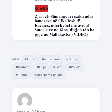
Kronikë
Zjarret/ Shmanget rreziku ndaj
banesave në Çikallesh të
Kavajës, ndërhyhet me avion!
Vatër e re në Klos, digjen 180 ha
pyje në Mallakastër (VIDEO)
#Armë
#arme zjarri
#Durres
TAGS:
#Grabitje
#krujë
#Para
#Policia
#Tirane
#vjedhje me dhune
Gazetar i VA News.