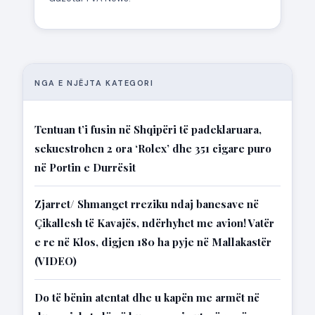
NGA E NJËJTA KATEGORI
Tentuan t’i fusin në Shqipëri të padeklaruara,
sekuestrohen 2 ora ‘Rolex’ dhe 351 cigare puro
në Portin e Durrësit
Zjarret/ Shmanget rreziku ndaj banesave në
Çikallesh të Kavajës, ndërhyhet me avion! Vatër
e re në Klos, digjen 180 ha pyje në Mallakastër
(VIDEO)
Do të bënin atentat dhe u kapën me armët në