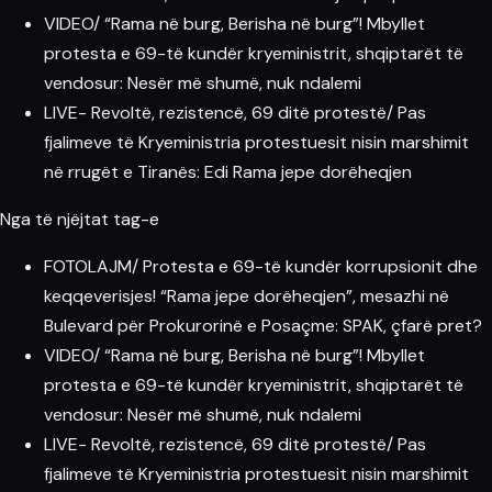
VIDEO/ “Rama në burg, Berisha në burg”! Mbyllet
protesta e 69-të kundër kryeministrit, shqiptarët të
vendosur: Nesër më shumë, nuk ndalemi
LIVE- Revoltë, rezistencë, 69 ditë protestë/ Pas
fjalimeve të Kryeministria protestuesit nisin marshimit
në rrugët e Tiranës: Edi Rama jepe dorëheqjen
Nga të njëjtat tag-e
FOTOLAJM/ Protesta e 69-të kundër korrupsionit dhe
keqqeverisjes! “Rama jepe dorëheqjen”, mesazhi në
Bulevard për Prokurorinë e Posaçme: SPAK, çfarë pret?
VIDEO/ “Rama në burg, Berisha në burg”! Mbyllet
protesta e 69-të kundër kryeministrit, shqiptarët të
vendosur: Nesër më shumë, nuk ndalemi
LIVE- Revoltë, rezistencë, 69 ditë protestë/ Pas
fjalimeve të Kryeministria protestuesit nisin marshimit