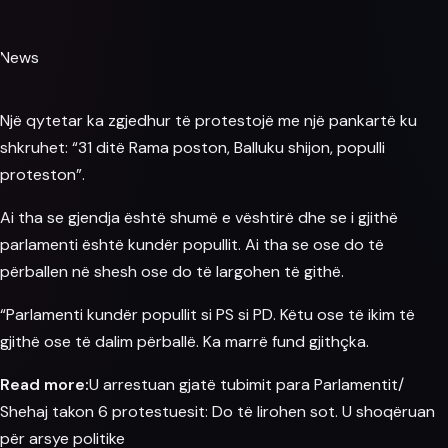
News
Një qytetar ka zgjedhur të protestojë me një pankartë ku
shkruhet: “31 ditë
Rama
poston, Balluku shijon, populli
proteston”.
Ai tha se gjendja është shumë e vështirë dhe se i gjithë
parlamenti
është kundër popullit. Ai tha se ose do të
përballen në shesh ose do të largohen të githë.
“Parlamenti kundër popullit si PS si PD. Këtu ose të ikim të
gjithë ose të dalim përballë. Ka marrë fund gjithçka.
Read more:
U arrestuan gjatë tubimit para Parlamentit/
Shehaj takon 6 protestuesit: Do të lirohen sot. U shoqëruan
për arsye politike