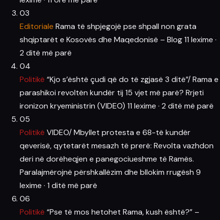
03
Editoriale
Rama të shpjegojë pse shpall non grata
shqiptarët e Kosovës dhe Maqedonisë – Blog
11 lexime
·
2 ditë më parë
04
Politikë
“Kjo s’është çudi që do të zgjasë 3 ditë”/ Rama e
parashikoi revoltën kundër tij 15 vjet më parë? Rrjeti
ironizon kryeministrin (VIDEO)
11 lexime
·
2 ditë më parë
05
Politikë
VIDEO/ Mbyllet protesta e 68-të kundër
qeverisë, qytetarët mesazh të prerë: Revolta vazhdon
deri në dorëheqjen e panegociueshme të Ramës.
Paralajmërojnë përshkallëzim dhe bllokim rrugësh
9
lexime
·
1 ditë më parë
06
Politikë
“Pse të mos hetohet Rama, kush është?” –