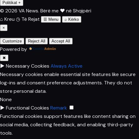
Politikat
+
© 2026 VA News.
Bërë me ♥ në Shqipëri
⌂
Kreu
◷
Të Rejat
☰
Menu
⌕
Kërko
×
Customize
Reject All
Accept All
Powered by
✖
►
Necessary Cookies
Always Active
Necessary cookies enable essential site features like secure
log-ins and consent preference adjustments. They do not
store personal data.
None
►
Functional Cookies
Remark
Functional cookies support features like content sharing on
social media, collecting feedback, and enabling third-party
tools.