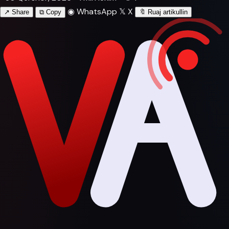
◉
WhatsApp
𝕏
X
↗
Share
⧉
Copy
🔖
Ruaj artikullin