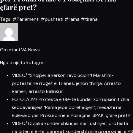
çfarë pret?
Tags:
#Parlamenti
#pushteti
#rama
#tirana
Gazetar i VA News.
Nga e njëjta kategori
VIDEO/ “Shqipëria kërkon revolucion”! Marshim-
protestë në rrugët e Tiranës, jehon thirrja: Arresto
Ramën, arresto Ballukun
FOTOLAJM/ Protesta e 69-të kundër korrupsionit dhe
keqqeverisjes! “Rama jepe dorëheqjen”, mesazhi në
Bulevard për Prokurorinë e Posaçme: SPAK, çfarë pret?
VIDEO/ Divjaka kundër shkrirjes me Lushnjen, protesta
në ditën e 8-të, banorët kundërshtojnë propozimin e PS