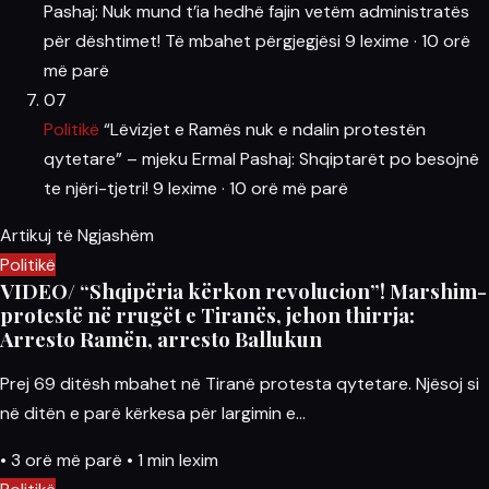
Pashaj: Nuk mund t’ia hedhë fajin vetëm administratës
për dështimet! Të mbahet përgjegjësi
9 lexime
·
10 orë
më parë
07
Politikë
“Lëvizjet e Ramës nuk e ndalin protestën
qytetare” – mjeku Ermal Pashaj: Shqiptarët po besojnë
te njëri-tjetri!
9 lexime
·
10 orë më parë
Artikuj të Ngjashëm
Politikë
VIDEO/ “Shqipëria kërkon revolucion”! Marshim-
protestë në rrugët e Tiranës, jehon thirrja:
Arresto Ramën, arresto Ballukun
Prej 69 ditësh mbahet në Tiranë protesta qytetare. Njësoj si
në ditën e parë kërkesa për largimin e…
•
3 orë më parë
•
1 min lexim