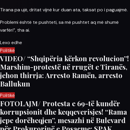
Tirana
pa ujë, dritat vijnë kur duan ata, taksat po i paguajmë.
Problemi është te
pushteti
, sa më pushtet aq më shumë
varfëri”, tha ai.
Lexo edhe
Politikë
VIDEO/ “Shqipëria kërkon revolucion”!
Marshim-protestë në rrugët e Tiranës,
jehon thirrja: Arresto Ramën, arresto
Ballukun
Politikë
FOTOLAJM/ Protesta e 69-të kundër
korrupsionit dhe keqqeverisjes! “Rama
jepe dorëheqjen”, mesazhi në Bulevard
për Prokurorinë e Posaçme: SPAK,