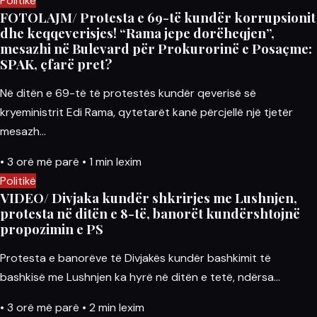
Politikë
FOTOLAJM/ Protesta e 69-të kundër korrupsionit
dhe keqqeverisjes! “Rama jepe dorëheqjen”,
mesazhi në Bulevard për Prokurorinë e Posaçme:
SPAK, çfarë pret?
Në ditën e 69-të të protestës kundër qeverisë së
kryeministrit Edi Rama, qytetarët kanë përcjellë një tjetër
mesazh…
•
3 orë më parë
•
1 min lexim
Politikë
VIDEO/ Divjaka kundër shkrirjes me Lushnjen,
protesta në ditën e 8-të, banorët kundërshtojnë
propozimin e PS
Protesta e banorëve të Divjakës kundër bashkimit të
bashkisë me Lushnjen ka hyrë në ditën e tetë, ndërsa…
•
3 orë më parë
•
2 min lexim