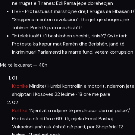
në rrugët e Tiranës: Edi Rama jepe dorëheqjen
LIVE- Protestuesit marshojnë drejt Rrugës së Elbasanit/
“Shqipëria meriton revolucion”, thirrjet që shoqërojnë
tubimin: Poshtë patronazhistët!
“Intelektualët t’i bashkohen sheshit, rinisë”/ Qytetari:
Protesta ka kapur mat Ramën dhe Berishën, janë të
inkriminuar! Parlamenti ka marrë fund, vetëm korrupsion
Më të lexuarat — 48h
01
Kronikë
Mirditë/ Humbi kontrollin e motorit, ndërron jetë
shqiptari i Kosovës
22 lexime
·
18 orë më parë
02
Politikë
“Njerëzit u ndjenë të përdhosur deri në palcë”/
Protesta në ditën e 69-të, mjeku Ermal Pashaj:
Vokacioni ynë nuk është një parti, por Shqipëria!
12
lexime
·
11 orë më parë