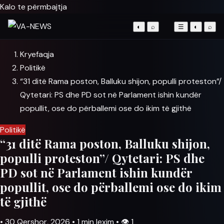
Kalo te përmbajtja
◐
⌕
☰
◐
⌕
Kryefaqja
Politikë
“31 ditë Rama poston, Balluku shijon, populli proteston”/
Qytetari: PS dhe PD sot në Parlament ishin kundër
popullit, ose do përballemi ose do ikim të gjithë
Politikë
“31 ditë Rama poston, Balluku shijon,
populli proteston”/ Qytetari: PS dhe
PD sot në Parlament ishin kundër
popullit, ose do përballemi ose do ikim
të gjithë
•
30 Qershor, 2026
•
1 min lexim
•
👁
1