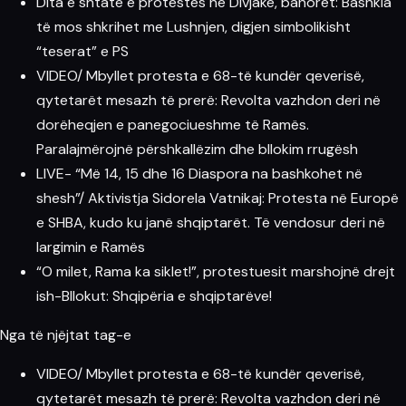
Dita e shtatë e protestës në Divjakë, banorët: Bashkia
të mos shkrihet me Lushnjen, digjen simbolikisht
“teserat” e PS
VIDEO/ Mbyllet protesta e 68-të kundër qeverisë,
qytetarët mesazh të prerë: Revolta vazhdon deri në
dorëheqjen e panegociueshme të Ramës.
Paralajmërojnë përshkallëzim dhe bllokim rrugësh
LIVE- “Më 14, 15 dhe 16 Diaspora na bashkohet në
shesh”/ Aktivistja Sidorela Vatnikaj: Protesta në Europë
e SHBA, kudo ku janë shqiptarët. Të vendosur deri në
largimin e Ramës
“O milet, Rama ka siklet!”, protestuesit marshojnë drejt
ish-Bllokut: Shqipëria e shqiptarëve!
Nga të njëjtat tag-e
VIDEO/ Mbyllet protesta e 68-të kundër qeverisë,
qytetarët mesazh të prerë: Revolta vazhdon deri në