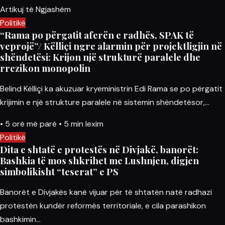
Artikuj të Ngjashëm
Politikë
“Rama po përgatit aferën e radhës, SPAK të
veprojë”/ Këlliçi ngre alarmin për projektligjin në
shëndetësi: Krijon një strukturë paralele dhe
rrezikon monopolin
Belind Këlliçi ka akuzuar kryeministrin Edi Rama se po përgatit
krijimin e një strukture paralele në sistemin shëndetësor,…
•
5 orë më parë
•
5 min lexim
Politikë
Dita e shtatë e protestës në Divjakë, banorët:
Bashkia të mos shkrihet me Lushnjen, digjen
simbolikisht “teserat” e PS
Banorët e Divjakës kanë vijuar për të shtatën natë radhazi
protestën kundër reformës territoriale, e cila parashikon
bashkimin…