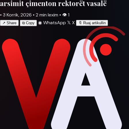
arsimit çimenton rektorët vasalë
•
3 Korrik, 2026
•
2 min lexim
•
👁
1
◉
WhatsApp
𝕏
X
↗
Share
⧉
Copy
🔖
Ruaj artikullin