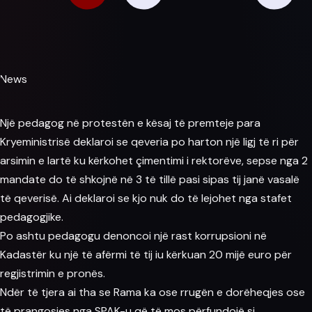
News
Një pedagog në protestën e kësaj të premteje
para
Kryeministrisë deklaroi se
qeveria
po harton një ligj të ri për
arsimin e lartë ku kërkohet çimentimi i rektorëve, sepse nga 2
mandate do të shkojnë në 3 të tillë pasi sipas tij janë vasalë
të qeverisë. Ai deklaroi se kjo nuk do të lejohet nga stafet
pedagogjike.
Po ashtu pedagogu denoncoi një rast korrupsioni në
Kadastër ku një të afërmi të tij iu kërkuan 20 mijë
euro
për
regjistrimin e pronës.
Ndër të tjera ai tha se
Rama
ka ose rrugën e dorëheqjes ose
të prangosjes nga
SPAK
-u që të mos përfundojë si