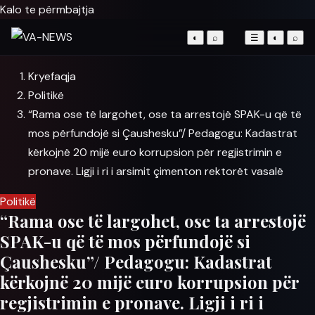
Kalo te përmbajtja
◐
⌕
☰
◐
⌕
Kryefaqja
Politikë
“Rama ose të largohet, ose ta arrestojë SPAK-u që të
mos përfundojë si Çaushesku”/ Pedagogu: Kadastrat
kërkojnë 20 mijë euro korrupsion për regjistrimin e
pronave. Ligji i ri i arsimit çimenton rektorët vasalë
Politikë
“Rama ose të largohet, ose ta arrestojë
SPAK-u që të mos përfundojë si
Çaushesku”/ Pedagogu: Kadastrat
kërkojnë 20 mijë euro korrupsion për
regjistrimin e pronave. Ligji i ri i