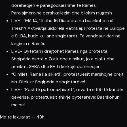
dorëheqjen e panegociueshme të Ramës.
Paralajmërojnë përshkallëzim dhe bllokim rrugësh
LIVE- “Më 14, 15 dhe 16 Diaspora na bashkohet në
shesh”/ Aktivistja Sidorela Vatnikaj: Protesta në Europë
e SHBA, kudo ku janë shqiptarët. Të vendosur deri në
largimin e Ramës
LIVE- Qytetari i drejtohet Ramës nga protesta:
Shqipëria është e Zotit dhe e mikut, jo e djallit dhe
armikut. SHBA dhe BE t’i kërkojë dorëheqjen
“O milet, Rama ka siklet!”, protestuesit marshojnë drejt
ish-Bllokut: Shqipëria e shqiptarëve!
LIVE- “Poshtë patronazhistët”, revolta e 68-të kundër
qeverisë, protestuesit thirrje qytetarëve: Bashkohuni
me ne!
Më të lexuarat — 48h