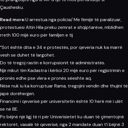
Çaushesku.
Read more:
U arrestua nga policia/ Me fëmijë të paralizuar,
protestuesi Altin Hila preku zemrat e shqiptarëve, mblidhen
rreth 100 mijë euro për familjen e tij
“Sot është dita e 34 e protestës, por qeveria nuk ka marrë
vesh se duhet të largohet.
Do të tregoj rastin e korrupsionit të administratës.
Një mikut tim
Kadastra
i kërkoi 20 mijë euro për regjistrimin e
pronës edhe pse
vlera
e pronës sëeshte aq.
Nëse nuk iu ka korruptuar Rama, tregojini vendin dhe thujini të
japë dorëheqjen.
Financimi i qeverisë për universitetin është 10 herë më i ulët
se në BE.
Po bëjnë një ligj të ri për Univerisietet ku duan të çimentojnë
rektorët, vasalë të qeverisë, nga 2 mandate duan t’i bëjnë 3