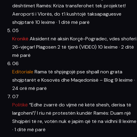
dështimet Ramës: Kriza transferohet tek projektet!
Aeroporti i Vlorës, do t’i kushtojë taksapaguesve
shqiptarë
10 lexime
·
1 ditë më parë
05
Kronikë
Aksident në aksin Korçë-Pogradec, vdes shoferi
26-vjeçar! Plagosen 2 të tjerë (VIDEO)
10 lexime
·
2 ditë
më parë
06
Editoriale
Rama të shpjegojë pse shpall non grata
shqiptarët e Kosovës dhe Maqedonisë – Blog
9 lexime
·
24 orë më parë
07
Politikë
“Edhe zvarrë do vijmë në këtë shesh, derisa të
largoheni”/ I riu në protestën kundër Ramës: Duam një
Shqipëri të re, votën nuk e japim që të na vidhni
8 lexime
·
1 ditë më parë