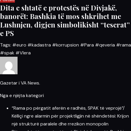
Dita e shtatë e protestës në Divjakë,
banorët: Bashkia të mos shkrihet me
Lushnjen, digjen simbolikisht “teserat”
e PS
Tags:
#euro
#kadastra
#korrupsion
#Para
#qeveria
#rama
#spak
#Vlera
Gazetar i VA News.
Nga e njëjta kategori
“Rama po përgatit aferën e radhës, SPAK të veprojë”/
Këlliçi ngre alarmin për projektligjin në shëndetësi: Krijon
një strukturë paralele dhe rrezikon monopolin