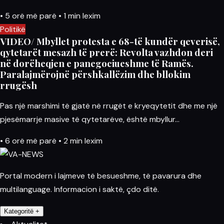
•
5 orë më parë
•
1 min lexim
Politikë
VIDEO/ Mbyllet protesta e 68-të kundër qeverisë,
qytetarët mesazh të prerë: Revolta vazhdon deri
në dorëheqjen e panegociueshme të Ramës.
Paralajmërojnë përshkallëzim dhe bllokim
rrugësh
Pas një marshimi të gjatë në rrugët e kryeqytetit dhe me një
pjesëmarrje masive të qytetarëve, është mbyllur…
•
6 orë më parë
•
2 min lexim
Portal modern i lajmeve të besueshme, të pavarura dhe
multilanguage. Informacion i saktë, çdo ditë.
Kategoritë
+