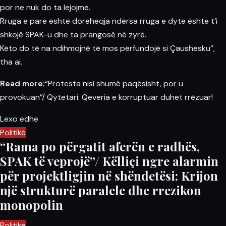
por ne nuk do ta lejojmë.
Rruga e parë është dorëheqja ndërsa rruga e dytë është t’i
shkojë SPAK-u dhe ta prangosë në zyrë.
Këto do të na ndihmojnë të mos përfundojë si Çaushesku”,
tha ai.
Read more:
“Protesta nisi shumë paqësisht, por u
provokuan”/ Qytetari: Qeveria e korruptuar duhet rrëzuar!
Lexo edhe
Politikë
“Rama po përgatit aferën e radhës,
SPAK të veprojë”/ Këlliçi ngre alarmin
për projektligjin në shëndetësi: Krijon
një strukturë paralele dhe rrezikon
monopolin
Politikë