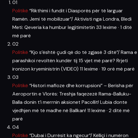
01
Politikë
“Rikthimi i fundit i Diasporës për të larguar
Ramën. Jemi të mobilizuar”/ Aktivisti nga Londra, Bledi
Meti: Qeveria ka humbur legjitimitetin
33 lexime
·
1 ditë
më parë
02
Politikë
“Kjo s’është çudi që do të zgjasë 3 ditë”/ Rama e
parashikoi revoltën kundër tij 15 vjet më parë? Rrjeti
ironizon kryeministrin (VIDEO)
11 lexime
·
19 orë më parë
03
Politikë
“Histori mafioze dhe korrupsioni” – Berisha për
Aeroportin e Vlorës: Treshja faqezezë Rama-Balluku-
Balla donin t’i merrnin aksionet Pacollit! Lubia donte
vjedhjen më të madhe në Ballkan!
11 lexime
·
2 ditë më
parë
04
Politikë
“Dubai i Durrësit ka ngecur”/ Këlliçi i numëron