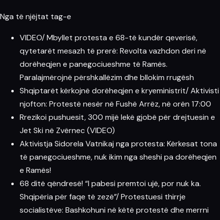
Nga të njëjtat tag-e
VIDEO/ Mbyllet protesta e 68-të kundër qeverisë,
qytetarët mesazh të prerë: Revolta vazhdon deri në
dorëheqjen e panegociueshme të Ramës.
Paralajmërojnë përshkallëzim dhe bllokim rrugësh
Shqiptarët kërkojnë dorëheqjen e kryeministrit/ Aktivisti
njofton: Protestë nesër në Fushë Arrëz, në orën 17:00
Rrezikoi pushuesit, 300 mijë lekë gjobë për drejtuesin e
Jet Ski në Zvërnec (VIDEO)
Aktivistja Sidorela Vatnikaj nga protesta: Kërkesat tona
të panegociueshme, nuk ikim nga sheshi pa dorëheqjen
e Ramës!
68 ditë qëndresë! “I pabesi premtoi ujë, por nuk ka.
Shqipëria për faqe të zezë”/ Protestuesi thirrje
socialistëve: Bashkohuni në këtë protestë dhe merrni