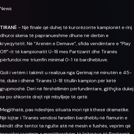
News
TIRANË
– Një finale që duhej të kurorëzonte kampionët e rinj
dhuroi skena të papranueshme dhune në derbin e
kryeqytetit. Në “Arenën e Demave”, sfida vendimtare e “Play
Off”-it të kampionatit U-18 mes Partizanit dhe Tiranës
përfundoi me triumfin minimal 0-1 të bardhebluve.
Goli i vetëm i takimit u realizua nga Qerimaj në minutën e 45-
të, duke i dhënë Tiranës U-18 titullin kampion për këtë
grupmoshë. Deri në fërshëllimën përfundimtare, gjithçka dukej
se po shkonte drejt një mbylljeje të qetë.
Megjithatë, pas ndeshjes situata mori një kthesë dramatike.
Një lojtar i Tiranës vendosi fanellën bardheblu në flamurin e
këndit dhe tentoi ta ngulte atë në mesin e fushës, veprim që
provokoi reagimin e menjëhershëm të lojtarëve të Partizanit