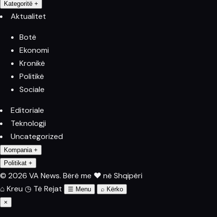
Kategoritë
+
Aktualitet
Botë
Ekonomi
Kronikë
Politikë
Sociale
Editoriale
Teknologji
Uncategorized
Kompania
+
Politikat
+
© 2026 VA News.
Bërë me ♥ në Shqipëri
⌂
Kreu
◷
Të Rejat
☰
Menu
⌕
Kërko
×