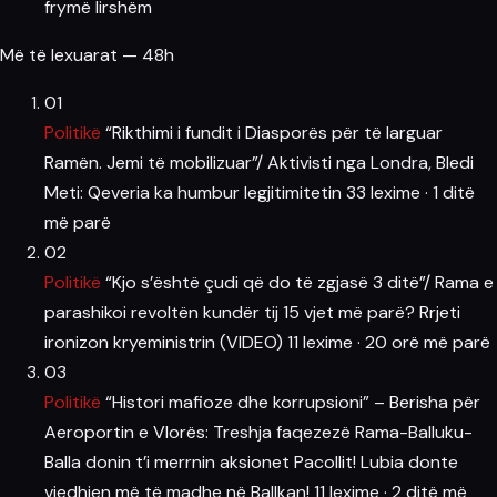
frymë lirshëm
Më të lexuarat — 48h
01
Politikë
“Rikthimi i fundit i Diasporës për të larguar
Ramën. Jemi të mobilizuar”/ Aktivisti nga Londra, Bledi
Meti: Qeveria ka humbur legjitimitetin
33 lexime
·
1 ditë
më parë
02
Politikë
“Kjo s’është çudi që do të zgjasë 3 ditë”/ Rama e
parashikoi revoltën kundër tij 15 vjet më parë? Rrjeti
ironizon kryeministrin (VIDEO)
11 lexime
·
20 orë më parë
03
Politikë
“Histori mafioze dhe korrupsioni” – Berisha për
Aeroportin e Vlorës: Treshja faqezezë Rama-Balluku-
Balla donin t’i merrnin aksionet Pacollit! Lubia donte
vjedhjen më të madhe në Ballkan!
11 lexime
·
2 ditë më