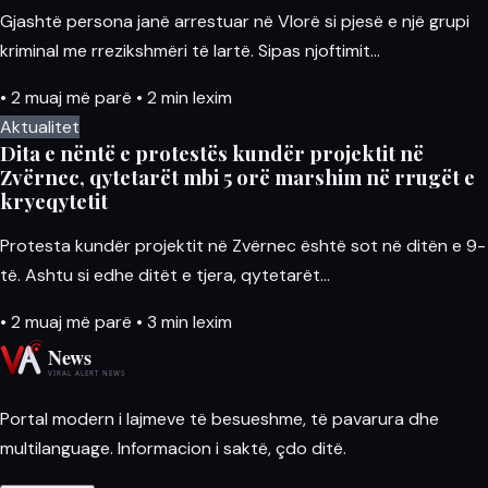
Gjashtë persona janë arrestuar në Vlorë si pjesë e një grupi
kriminal me rrezikshmëri të lartë. Sipas njoftimit…
•
2 muaj më parë
•
2 min lexim
Aktualitet
Dita e nëntë e protestës kundër projektit në
Zvërnec, qytetarët mbi 5 orë marshim në rrugët e
kryeqytetit
Protesta kundër projektit në Zvërnec është sot në ditën e 9-
të. Ashtu si edhe ditët e tjera, qytetarët…
•
2 muaj më parë
•
3 min lexim
Portal modern i lajmeve të besueshme, të pavarura dhe
multilanguage. Informacion i saktë, çdo ditë.