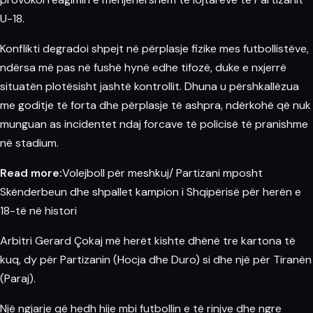
U-18.
Konflikti degradoi shpejt në përplasje fizike mes futbollistëve,
ndërsa më pas në fushë hynë edhe tifozë, duke e nxjerrë
situatën plotësisht jashtë kontrollit. Dhuna u përshkallëzua
me goditje të forta dhe përplasje të ashpra, ndërkohë që nuk
munguan as incidentet ndaj forcave të policisë të pranishme
në stadium.
Read more:
Volejboll për meshkuj/ Partizani mposht
Skënderbeun dhe shpallet kampion i Shqipërisë për herën e
18-të në histori
Arbitri Gerard Çokaj më herët kishte dhënë tre kartona të
kuq, dy për Partizanin (Hocja dhe Duro) si dhe një për Tiranën
(Paraj).
Një ngjarje që hedh hije mbi futbollin e të rinjve dhe ngre