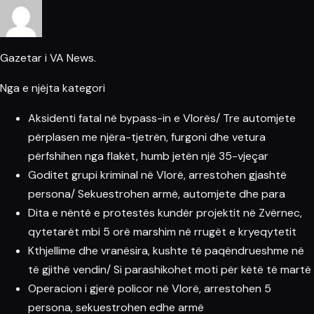
Gazetar i VA News.
Nga e njëjta kategori
Aksidenti fatal në bypass-in e Vlorës/ Tre automjete
përplasen me njëra-tjetrën, furgoni dhe vetura
përfshihen nga flakët, humb jetën një 35-vjeçar
Goditet grupi kriminal në Vlorë, arrestohen gjashtë
persona/ Sekuestrohen armë, automjete dhe para
Dita e nëntë e protestës kundër projektit në Zvërnec,
qytetarët mbi 5 orë marshim në rrugët e kryeqytetit
Kthjellime dhe vranësira, kushte të paqëndrueshme në
të gjithë vendin/ Si parashikohet moti për këtë të martë
Operacion i gjerë policor në Vlorë, arrestohen 5
persona, sekuestrohen edhe armë