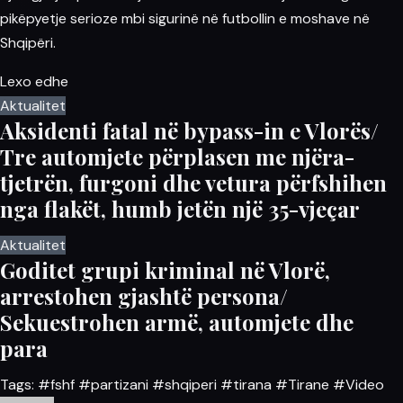
pikëpyetje serioze mbi sigurinë në futbollin e moshave në
Shqipëri.
Lexo edhe
Aktualitet
Aksidenti fatal në bypass-in e Vlorës/
Tre automjete përplasen me njëra-
tjetrën, furgoni dhe vetura përfshihen
nga flakët, humb jetën një 35-vjeçar
Aktualitet
Goditet grupi kriminal në Vlorë,
arrestohen gjashtë persona/
Sekuestrohen armë, automjete dhe
para
Tags:
#fshf
#partizani
#shqiperi
#tirana
#Tirane
#Video