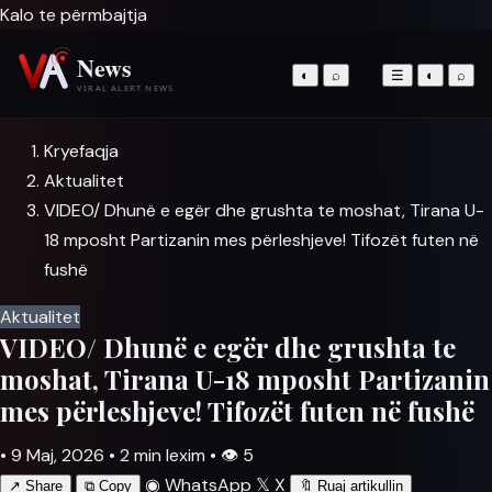
Kalo te përmbajtja
◐
⌕
☰
◐
⌕
Kryefaqja
Aktualitet
VIDEO/ Dhunë e egër dhe grushta te moshat, Tirana U-
18 mposht Partizanin mes përleshjeve! Tifozët futen në
fushë
Aktualitet
VIDEO/ Dhunë e egër dhe grushta te
moshat, Tirana U-18 mposht Partizanin
mes përleshjeve! Tifozët futen në fushë
•
9 Maj, 2026
•
2 min lexim
•
👁
5
◉
WhatsApp
𝕏
X
↗
Share
⧉
Copy
🔖
Ruaj artikullin