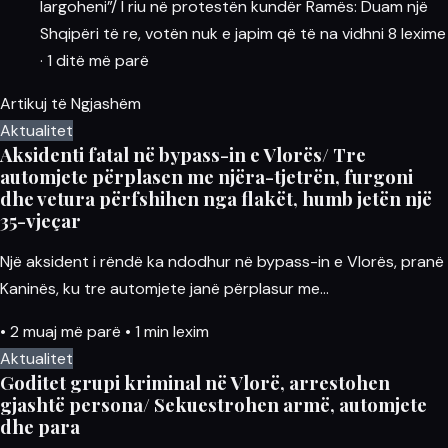
largoheni”/ I riu në protestën kundër Ramës: Duam një
Shqipëri të re, votën nuk e japim që të na vidhni
8 lexime
·
1 ditë më parë
Artikuj të Ngjashëm
Aktualitet
Aksidenti fatal në bypass-in e Vlorës/ Tre
automjete përplasen me njëra-tjetrën, furgoni
dhe vetura përfshihen nga flakët, humb jetën një
35-vjeçar
Një aksident i rëndë ka ndodhur në bypass-in e Vlorës, pranë
Kaninës, ku tre automjete janë përplasur me…
•
2 muaj më parë
•
1 min lexim
Aktualitet
Goditet grupi kriminal në Vlorë, arrestohen
gjashtë persona/ Sekuestrohen armë, automjete
dhe para