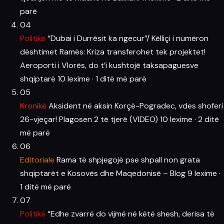
parë
04
Politikë
“Dubai i Durrësit ka ngecur”/ Këlliçi i numëron
dështimet Ramës: Kriza transferohet tek projektet!
Aeroporti i Vlorës, do t’i kushtojë taksapaguesve
shqiptarë
10 lexime
·
1 ditë më parë
05
Kronikë
Aksident në aksin Korçë-Pogradec, vdes shoferi
26-vjeçar! Plagosen 2 të tjerë (VIDEO)
10 lexime
·
2 ditë
më parë
06
Editoriale
Rama të shpjegojë pse shpall non grata
shqiptarët e Kosovës dhe Maqedonisë – Blog
9 lexime
·
1 ditë më parë
07
Politikë
“Edhe zvarrë do vijmë në këtë shesh, derisa të