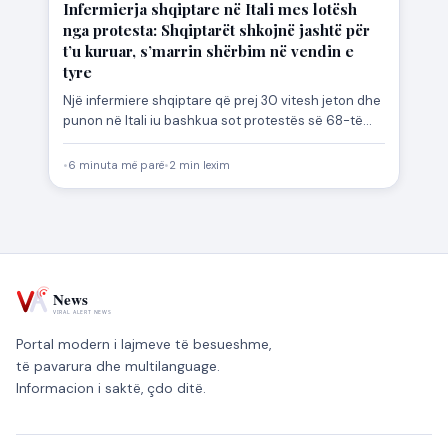
Infermierja shqiptare në Itali mes lotësh
nga protesta: Shqiptarët shkojnë jashtë për
t’u kuruar, s’marrin shërbim në vendin e
tyre
Një infermiere shqiptare që prej 30 vitesh jeton dhe
punon në Itali iu bashkua sot protestës së 68-të…
•
6 minuta më parë
•
2 min lexim
Portal modern i lajmeve të besueshme,
të pavarura dhe multilanguage.
Informacion i saktë, çdo ditë.