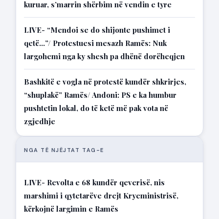
kuruar, s’marrin shërbim në vendin e tyre
LIVE- “Mendoi se do shijonte pushimet i
qetë…”/ Protestuesi mesazh Ramës: Nuk
largohemi nga ky shesh pa dhënë dorëheqjen
Bashkitë e vogla në protestë kundër shkrirjes,
“shuplakë” Ramës/ Andoni: PS e ka humbur
pushtetin lokal, do të ketë më pak vota në
zgjedhje
NGA TË NJËJTAT TAG-E
LIVE- Revolta e 68 kundër qeverisë, nis
marshimi i qytetarëve drejt Kryeministrisë,
kërkojnë largimin e Ramës