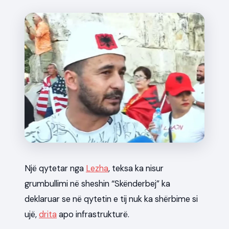
News
Një qytetar nga
Lezha
, teksa ka nisur
grumbullimi në sheshin “Skënderbej” ka
deklaruar se në qytetin e tij nuk ka shërbime si
ujë,
drita
apo infrastrukturë.