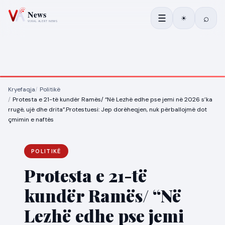
☰
⌕
☀
Kryefaqja
Politikë
Protesta e 21-të kundër Ramës/ “Në Lezhë edhe pse jemi në 2026 s’ka
rrugë, ujë dhe drita”.Protestuesi: Jep dorëheqjen, nuk përballojmë dot
çmimin e naftës
POLITIKË
Protesta e 21-të
kundër Ramës/ “Në
Lezhë edhe pse jemi