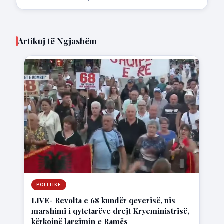
Artikuj të Ngjashëm
POLITIKË
LIVE- Revolta e 68 kundër qeverisë, nis
marshimi i qytetarëve drejt Kryeministrisë,
kërkojnë largimin e Ramës