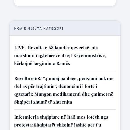
NGA E NJËJTA KATEGORI
LIVE- Revolta e 68 kundër qeverisë, nis
marshimi i qytetarëve drejt Kryeministrisë,
kërkojnë largimin e Ramës
Revolta e 68/ “4 muaj pa ilaçe, pensioni nuk më
del as për trajtimin”, denoncimi i fortë i
qytetarit: Mungon medikamenti dhe çmimet në
Shqipëri shumë të shtrenjta
Infermierja shqiptare në Itali mes lotësh nga
protesta: Shqiptarët shkojnë jashtë për t’u