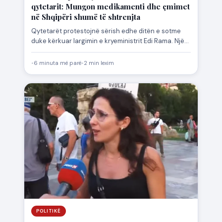
qytetarit: Mungon medikamenti dhe çmimet
në Shqipëri shumë të shtrenjta
Qytetarët protestojnë sërish edhe ditën e sotme
duke kërkuar largimin e kryeministrit Edi Rama. Një
qytetar ka ngritur…
•
6 minuta më parë
•
2 min lexim
POLITIKË