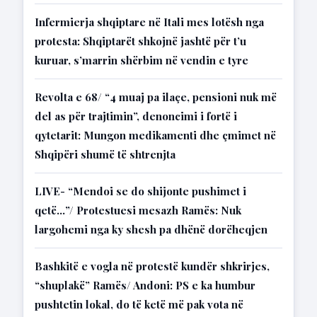
Infermierja shqiptare në Itali mes lotësh nga
protesta: Shqiptarët shkojnë jashtë për t’u
kuruar, s’marrin shërbim në vendin e tyre
Revolta e 68/ “4 muaj pa ilaçe, pensioni nuk më
del as për trajtimin”, denoncimi i fortë i
qytetarit: Mungon medikamenti dhe çmimet në
Shqipëri shumë të shtrenjta
LIVE- “Mendoi se do shijonte pushimet i
qetë…”/ Protestuesi mesazh Ramës: Nuk
largohemi nga ky shesh pa dhënë dorëheqjen
Bashkitë e vogla në protestë kundër shkrirjes,
“shuplakë” Ramës/ Andoni: PS e ka humbur
pushtetin lokal, do të ketë më pak vota në