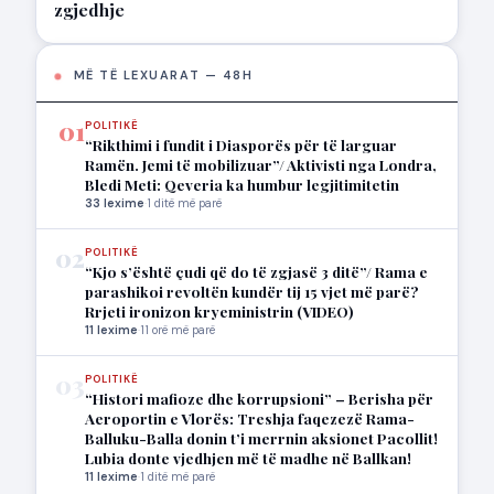
zgjedhje
MË TË LEXUARAT — 48H
01
POLITIKË
“Rikthimi i fundit i Diasporës për të larguar
Ramën. Jemi të mobilizuar”/ Aktivisti nga Londra,
Bledi Meti: Qeveria ka humbur legjitimitetin
33 lexime
·
1 ditë më parë
02
POLITIKË
“Kjo s’është çudi që do të zgjasë 3 ditë”/ Rama e
parashikoi revoltën kundër tij 15 vjet më parë?
Rrjeti ironizon kryeministrin (VIDEO)
11 lexime
·
11 orë më parë
03
POLITIKË
“Histori mafioze dhe korrupsioni” – Berisha për
Aeroportin e Vlorës: Treshja faqezezë Rama-
Balluku-Balla donin t’i merrnin aksionet Pacollit!
Lubia donte vjedhjen më të madhe në Ballkan!
11 lexime
·
1 ditë më parë