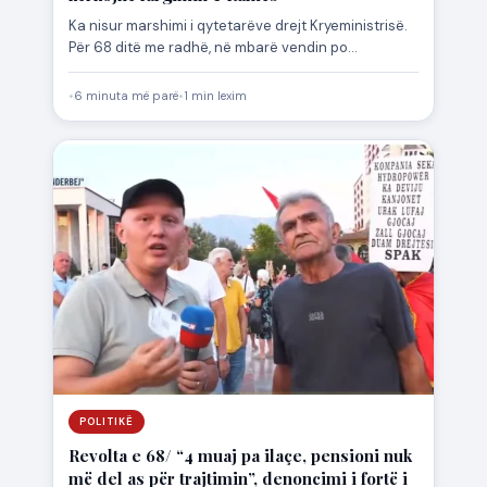
Ka nisur marshimi i qytetarëve drejt Kryeministrisë.
Për 68 ditë me radhë, në mbarë vendin po
zhvillohen protesta…
•
6 minuta më parë
•
1 min lexim
POLITIKË
Revolta e 68/ “4 muaj pa ilaçe, pensioni nuk
më del as për trajtimin”, denoncimi i fortë i