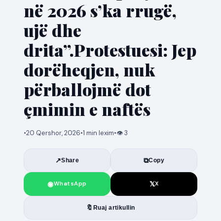
në 2026 s’ka rrugë,
ujë dhe
drita”.Protestuesi: Jep
dorëheqjen, nuk
përballojmë dot
çmimin e naftës
•
20 Qershor, 2026
•
1 min lexim
•
👁 3
↗
⧉
Share
Copy
◉
𝕏
WhatsApp
X
🔖
Ruaj artikullin