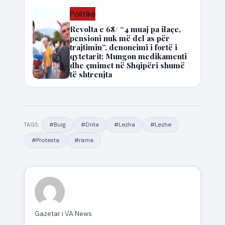
Politikë
Revolta e 68/ “4 muaj pa ilaçe,
pensioni nuk më del as për
trajtimin”, denoncimi i fortë i
qytetarit: Mungon medikamenti
dhe çmimet në Shqipëri shumë
të shtrenjta
#Burg
#Drita
#Lezha
#Lezhe
TAGS:
#Protesta
#rama
Gazetar i VA News.