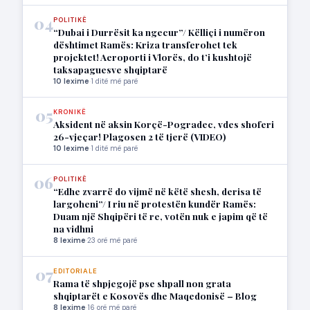
04
POLITIKË
“Dubai i Durrësit ka ngecur”/ Këlliçi i numëron
dështimet Ramës: Kriza transferohet tek
projektet! Aeroporti i Vlorës, do t’i kushtojë
taksapaguesve shqiptarë
10 lexime
·
1 ditë më parë
05
KRONIKË
Aksident në aksin Korçë-Pogradec, vdes shoferi
26-vjeçar! Plagosen 2 të tjerë (VIDEO)
10 lexime
·
1 ditë më parë
06
POLITIKË
“Edhe zvarrë do vijmë në këtë shesh, derisa të
largoheni”/ I riu në protestën kundër Ramës:
Duam një Shqipëri të re, votën nuk e japim që të
na vidhni
8 lexime
·
23 orë më parë
07
EDITORIALE
Rama të shpjegojë pse shpall non grata
shqiptarët e Kosovës dhe Maqedonisë – Blog
8 lexime
·
16 orë më parë