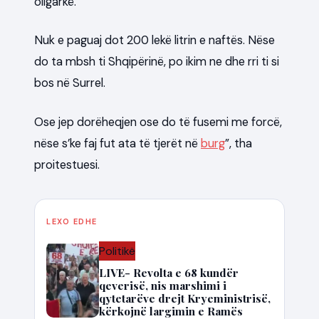
oligarkë.
Nuk e paguaj dot 200 lekë litrin e naftës. Nëse
do ta mbsh ti Shqipërinë, po ikim ne dhe rri ti si
bos në Surrel.
Ose jep dorëheqjen ose do të fusemi me forcë,
nëse s’ke faj fut ata të tjerët në
burg
”, tha
proitestuesi.
LEXO EDHE
Politikë
LIVE- Revolta e 68 kundër
qeverisë, nis marshimi i
qytetarëve drejt Kryeministrisë,
kërkojnë largimin e Ramës