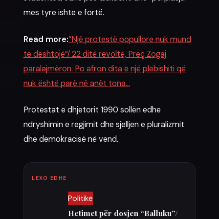
mes tyre ishte e fortë.
Read more:
“Një protestë popullore nuk mund
të dështojë”/ 22 ditë revoltë, Preç Zogaj
paralajmëron: Po afron dita e një plebishiti që
nuk është parë në anët tona…
Protestat e dhjetorit 1990 sollën edhe
ndryshimin e regjimit dhe sjelljen e pluralizmit
dhe demokracisë në vend.
LEXO EDHE
Politikë
Hetimet për dosjen “Balluku”/