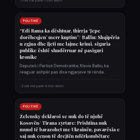
•
1 orë më parë
•
1 min lexim
POLITIKË
“Edi Rama ka dështuar, thirrja ‘Jepe
dorëheqjen’ merr kuptim”/ Balliu: Shqipëria
u zgjua dhe fjeti me lajme krimi, siguria
publike është shndërruar në pasiguri
kronike
Deputeti i Partisë Demokratike, Klevis Balliu, ka
reaguar ashpër pas disa ngjarjeve të rënda
kriminale të regjistruara gjatë…
•
3 orë më parë
•
4 min lexim
POLITIKË
Zelensky deklaroi se nuk do të njohë
Kosovën/ Tirana zyrtare: Prishtina nuk
mund të barazohet me Ukrainën, pavarësia e
saj nuk cenon të drejtën ndërkombëtare