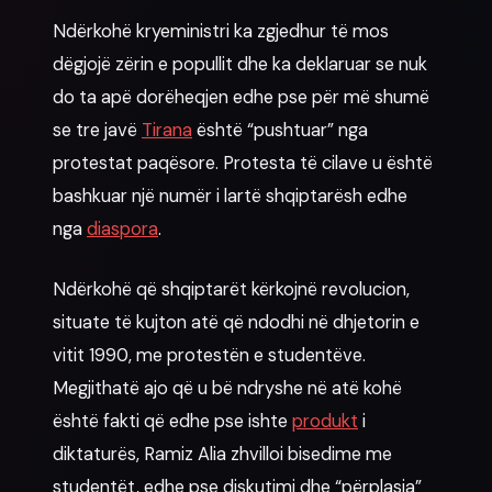
Ndërkohë kryeministri ka zgjedhur të mos
dëgjojë zërin e popullit dhe ka deklaruar se nuk
do ta apë dorëheqjen edhe pse për më shumë
se tre javë
Tirana
është “pushtuar” nga
protestat paqësore. Protesta të cilave u është
bashkuar një numër i lartë shqiptarësh edhe
nga
diaspora
.
Ndërkohë që shqiptarët kërkojnë revolucion,
situate të kujton atë që ndodhi në dhjetorin e
vitit 1990, me protestën e studentëve.
Megjithatë ajo që u bë ndryshe në atë kohë
është fakti që edhe pse ishte
produkt
i
diktaturës, Ramiz Alia zhvilloi bisedime me
studentët, edhe pse diskutimi dhe “përplasja”