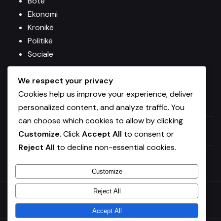
Botë
Ekonomi
Kronikë
Politikë
Sociale
Editoriale
We respect your privacy
Teknologji
Cookies help us improve your experience, deliver
Uncategorized
personalized content, and analyze traffic. You
can choose which cookies to allow by clicking
KOMPANIA
Customize
. Click
Accept All
to consent or
Reject All
to decline non-essential cookies.
POLITIKAT
Customize
Reject All
© 2026 VA News.
Bërë me ♥ në Shqipëri
Accept All