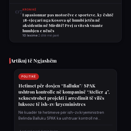
07
KRONIKË
I apasionuar pas motorëve e sporteve, ky është
38-vjeçari nga Kosova që humbi jetën në
aksidentin në Mirditë! Prej 11 vitesh vuante
humbjen e nënës
10 lexime
·
2 ditë më parë
Artikuj të Ngjashëm
POLITIKË
Hetimet për dosjen “Balluku”/ SPAK
ushtron kontrolle në kompaninë “Atelier 4”,
sekuestrohet projekti i arredimit të vilës
luksoze të ish-zv/kryeministres
Në kuadër të hetimeve për ish-zv.kryeministren
Belinda Balluku SPAK ka ushtruar kontroll në
kompaninë “Atelier 4” të vëllezërve…