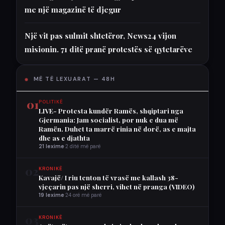
me një magazinë të djegur
Një vit pas sulmit shtetëror, News24 vijon
misionin. 71 ditë pranë protestës së qytetarëve
MË TË LEXUARAT — 48H
01
POLITIKË
LIVE- Protesta kundër Ramës, shqiptari nga
Gjermania: Jam socialist, por nuk e dua më
Ramën. Duhet ta marrë rinia në dorë, as e majta
dhe as e djathta
21 lexime
·
2 ditë më parë
02
KRONIKË
Kavajë/ I riu tenton të vrasë me kallash 38-
vjeçarin pas një sherri, vihet në pranga (VIDEO)
19 lexime
·
24 orë më parë
03
KRONIKË