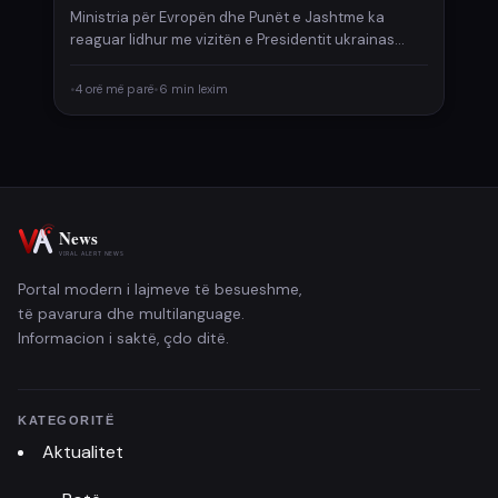
Ministria për Evropën dhe Punët e Jashtme ka
reaguar lidhur me vizitën e Presidentit ukrainas
Volodymyr Zelenskyy në…
•
4 orë më parë
•
6 min lexim
Portal modern i lajmeve të besueshme,
të pavarura dhe multilanguage.
Informacion i saktë, çdo ditë.
KATEGORITË
Aktualitet