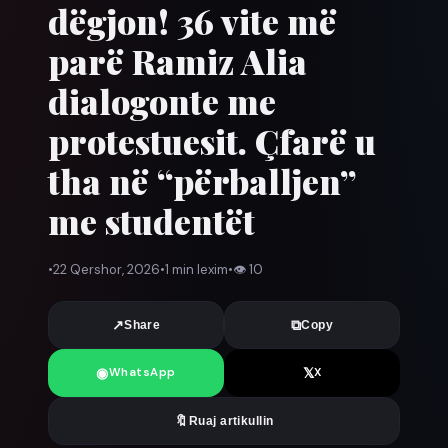
dëgjon! 36 vite më
parë Ramiz Alia
dialogonte me
protestuesit. Çfarë u
tha në “përballjen”
me studentët
•
22 Qershor, 2026
•
1 min lexim
•
👁
10
↗
⧉
Share
Copy
◉
𝕏
WhatsApp
X
🔖
Ruaj artikullin