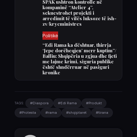
SPAK ushtron kontrolle në
kompaninë “Atelier 4”,
sekuestrohet projekti i
arredimit të vilës luksoze të ish-
zv/kryeministres
Politikë
“Edi Rama ka dështuar, thirrja
‘Jepe dorëheqjen’ merr kuptim”/
Balliu: Shqipëria u zgjua dhe fjeti
me lajme krimi, siguria publike
është shndërruar në pasiguri
kronike
#Diaspora
#Edi Rama
#Produkt
TAGS:
#Protesta
#rama
#shqiptaret
#tirana