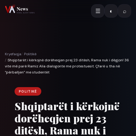
☰
◐
⌕
Kryefaqja
Politikë
Shqiptarët i kërkojnë dorëheqjen prej 23 ditësh, Rama nuk i dëgjon! 36
vite më parë Ramiz Alia dialogonte me protestuesit. Çfarë u tha në
“përballjen” me studentët
POLITIKË
Shqiptarët i kërkojnë
dorëheqjen prej 23
ditësh, Rama nuk i