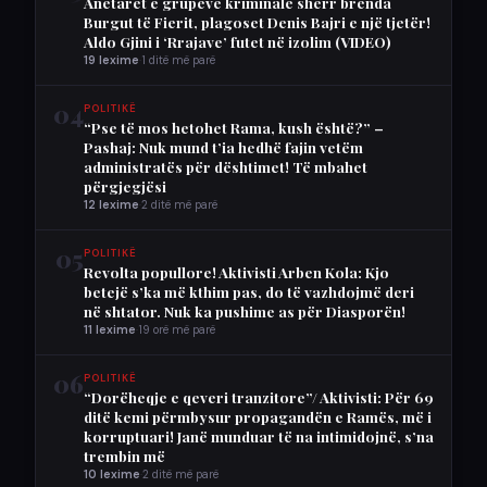
Anëtarët e grupeve kriminale sherr brenda
Burgut të Fierit, plagoset Denis Bajri e një tjetër!
Aldo Gjini i ‘Rrajave’ futet në izolim (VIDEO)
19 lexime
·
1 ditë më parë
04
POLITIKË
“Pse të mos hetohet Rama, kush është?” –
Pashaj: Nuk mund t’ia hedhë fajin vetëm
administratës për dështimet! Të mbahet
përgjegjësi
12 lexime
·
2 ditë më parë
05
POLITIKË
Revolta popullore! Aktivisti Arben Kola: Kjo
betejë s’ka më kthim pas, do të vazhdojmë deri
në shtator. Nuk ka pushime as për Diasporën!
11 lexime
·
19 orë më parë
06
POLITIKË
“Dorëheqje e qeveri tranzitore”/ Aktivisti: Për 69
ditë kemi përmbysur propagandën e Ramës, më i
korruptuari! Janë munduar të na intimidojnë, s’na
trembin më
10 lexime
·
2 ditë më parë