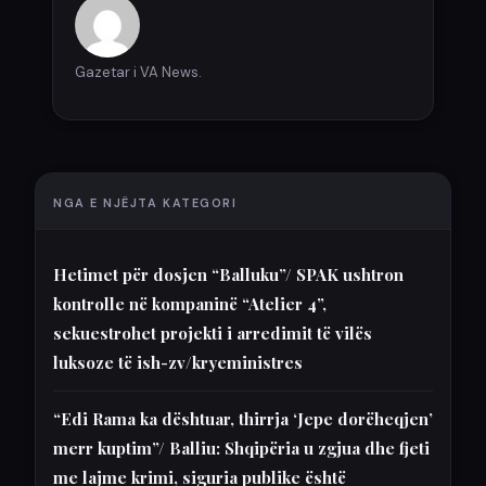
Gazetar i VA News.
NGA E NJËJTA KATEGORI
Hetimet për dosjen “Balluku”/ SPAK ushtron
kontrolle në kompaninë “Atelier 4”,
sekuestrohet projekti i arredimit të vilës
luksoze të ish-zv/kryeministres
“Edi Rama ka dështuar, thirrja ‘Jepe dorëheqjen’
merr kuptim”/ Balliu: Shqipëria u zgjua dhe fjeti
me lajme krimi, siguria publike është