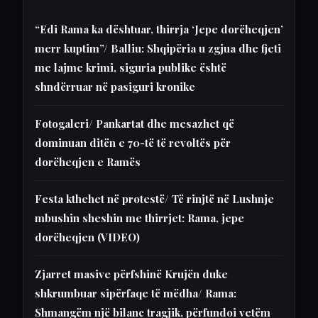
“Edi Rama ka dështuar, thirrja ‘Jepe dorëheqjen’
merr kuptim”/ Balliu: Shqipëria u zgjua dhe fjeti
me lajme krimi, siguria publike është
shndërruar në pasiguri kronike
Fotogaleri/ Pankartat dhe mesazhet që
dominuan ditën e 70-të të revoltës për
dorëheqjen e Ramës
Festa kthehet në protestë/ Të rinjtë në Lushnje
mbushin sheshin me thirrjet: Rama, jepe
dorëheqjen (VIDEO)
Zjarret masive përfshinë Krujën duke
shkrumbuar sipërfaqe të mëdha/ Rama:
Shmangëm një bilanc tragjik, përfundoi vetëm