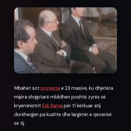
News
Mbahet sot
protesta
e 23 masive, ku dhjetëra
mijëra shqiptarë mblidhen poshtë zyrës së
kryeministrit
Edi Rama
për t’i kërkuar atij
dorëheqjen pa kushte dhe largimin e qeverisë
së tij.