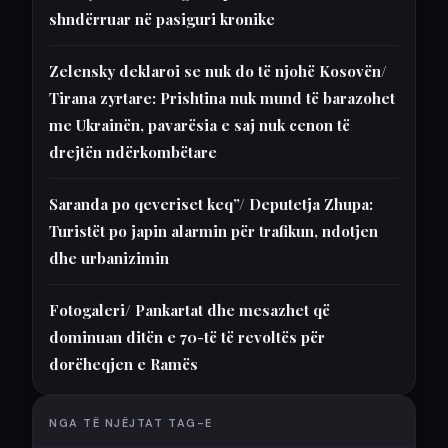
shndërruar në pasiguri kronike
Zelensky deklaroi se nuk do të njohë Kosovën/
Tirana zyrtare: Prishtina nuk mund të barazohet
me Ukrainën, pavarësia e saj nuk cenon të
drejtën ndërkombëtare
Saranda po qeveriset keq”/ Deputetja Zhupa:
Turistët po japin alarmin për trafikun, ndotjen
dhe urbanizimin
Fotogaleri/ Pankartat dhe mesazhet që
dominuan ditën e 70-të të revoltës për
dorëheqjen e Ramës
NGA TË NJËJTAT TAG-E