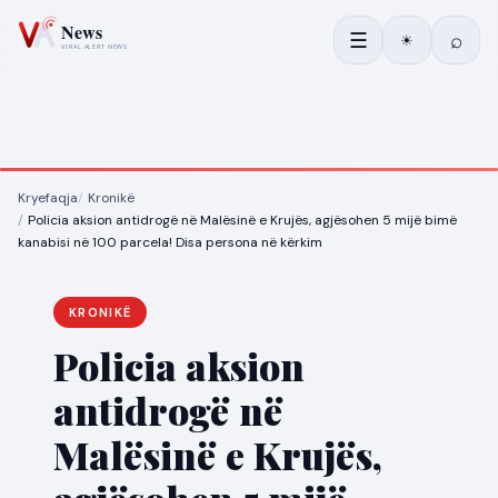
☰
⌕
☀
Kryefaqja
Kronikë
Policia aksion antidrogë në Malësinë e Krujës, agjësohen 5 mijë bimë
kanabisi në 100 parcela! Disa persona në kërkim
KRONIKË
Policia aksion
antidrogë në
Malësinë e Krujës,