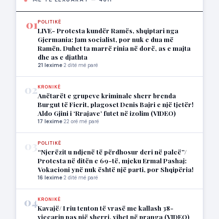
01
POLITIKË
LIVE- Protesta kundër Ramës, shqiptari nga
Gjermania: Jam socialist, por nuk e dua më
Ramën. Duhet ta marrë rinia në dorë, as e majta
dhe as e djathta
21 lexime
·
2 ditë më parë
02
KRONIKË
Anëtarët e grupeve kriminale sherr brenda
Burgut të Fierit, plagoset Denis Bajri e një tjetër!
Aldo Gjini i ‘Rrajave’ futet në izolim (VIDEO)
17 lexime
·
22 orë më parë
03
POLITIKË
“Njerëzit u ndjenë të përdhosur deri në palcë”/
Protesta në ditën e 69-të, mjeku Ermal Pashaj:
Vokacioni ynë nuk është një parti, por Shqipëria!
16 lexime
·
2 ditë më parë
04
KRONIKË
Kavajë/ I riu tenton të vrasë me kallash 38-
vjeçarin pas një sherri, vihet në pranga (VIDEO)