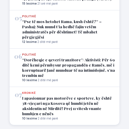
15 lexime
·
21 orë më parë
05
POLITIKË
“Pse të mos hetohet Rama, kush është?” –
Pashaj: Nuk mund t’ia hedhë fajin vetëm
administratës për dështimet! Të mbahet
përgjegjësi
12 lexime
·
2 ditë më parë
06
POLITIKË
“Dorëheqje e qeveri tranzitore”/ Aktivisti: Për 69
ditë kemi përmbysur propagandën e Ramës, më i
korruptuari! Janë munduar të na intimidojnë, s’na
trembin më
10 lexime
·
2 ditë më parë
07
KRONIKË
I apasionuar pas motorëve e sporteve, ky është
38-vjeçari nga Kosova që humbi jetën në
aksidentin në Mirditë! Prej 11 vitesh vuante
humbjen e nënës
10 lexime
·
2 ditë më parë