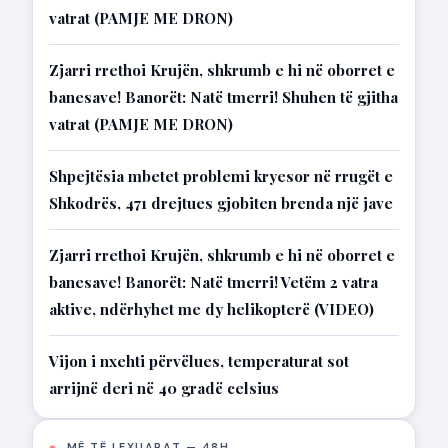
vatrat (PAMJE ME DRON)
Zjarri rrethoi Krujën, shkrumb e hi në oborret e
banesave! Banorët: Natë tmerri! Shuhen të gjitha
vatrat (PAMJE ME DRON)
Shpejtësia mbetet problemi kryesor në rrugët e
Shkodrës, 471 drejtues gjobiten brenda një jave
Zjarri rrethoi Krujën, shkrumb e hi në oborret e
banesave! Banorët: Natë tmerri! Vetëm 2 vatra
aktive, ndërhyhet me dy helikopterë (VIDEO)
Vijon i nxehti përvëlues, temperaturat sot
arrijnë deri në 40 gradë celsius
MË TË LEXUARAT — 48H