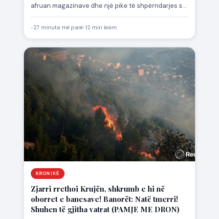
afruan magazinave dhe një pike të shpërndarjes së
gazit.…
•
27 minuta më parë
•
12 min lexim
KRONIKË
Zjarri rrethoi Krujën, shkrumb e hi në
oborret e banesave! Banorët: Natë tmerri!
Shuhen të gjitha vatrat (PAMJE ME DRON)