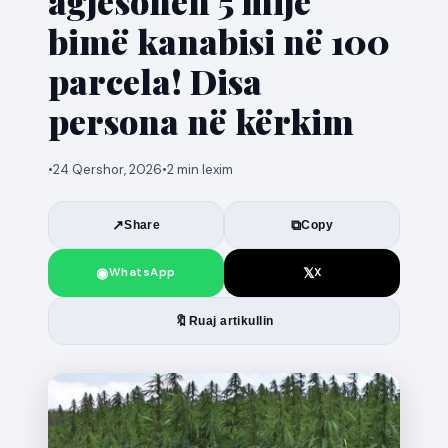
agjësohen 5 mijë
bimë kanabisi në 100
parcela! Disa
persona në kërkim
•
24 Qershor, 2026
•
2 min lexim
↗
⧉
Share
Copy
◉
𝕏
WhatsApp
X
🔖
Ruaj artikullin