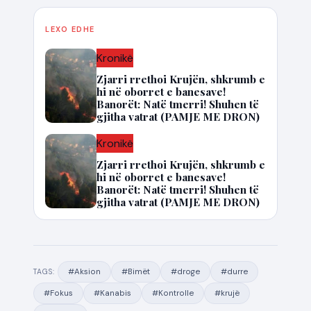
LEXO EDHE
Kronikë
Zjarri rrethoi Krujën, shkrumb e
hi në oborret e banesave!
Banorët: Natë tmerri! Shuhen të
gjitha vatrat (PAMJE ME DRON)
Kronikë
Zjarri rrethoi Krujën, shkrumb e
hi në oborret e banesave!
Banorët: Natë tmerri! Shuhen të
gjitha vatrat (PAMJE ME DRON)
#Aksion
#Bimët
#droge
#durre
TAGS:
#Fokus
#Kanabis
#Kontrolle
#krujë