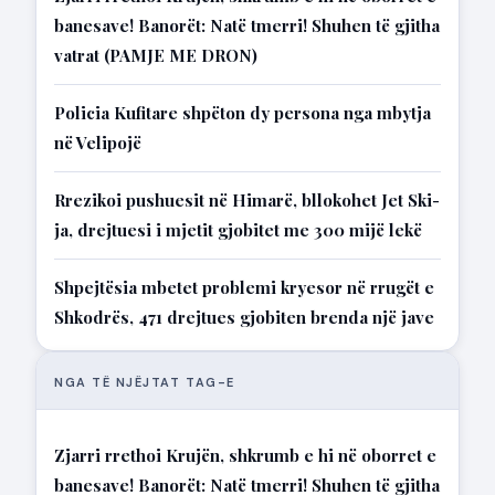
banesave! Banorët: Natë tmerri! Shuhen të gjitha
vatrat (PAMJE ME DRON)
Policia Kufitare shpëton dy persona nga mbytja
në Velipojë
Rrezikoi pushuesit në Himarë, bllokohet Jet Ski-
ja, drejtuesi i mjetit gjobitet me 300 mijë lekë
Shpejtësia mbetet problemi kryesor në rrugët e
Shkodrës, 471 drejtues gjobiten brenda një jave
NGA TË NJËJTAT TAG-E
Zjarri rrethoi Krujën, shkrumb e hi në oborret e
banesave! Banorët: Natë tmerri! Shuhen të gjitha