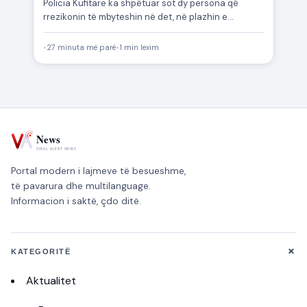
Policia Kufitare ka shpëtuar sot dy persona që
rrezikonin të mbyteshin në det, në plazhin e
Velipojës. Sipas…
•
27 minuta më parë
•
1 min lexim
Portal modern i lajmeve të besueshme,
të pavarura dhe multilanguage.
Informacion i saktë, çdo ditë.
+
KATEGORITË
Aktualitet