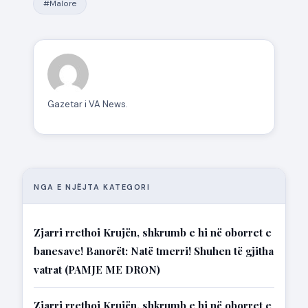
#Malore
Gazetar i VA News.
NGA E NJËJTA KATEGORI
Zjarri rrethoi Krujën, shkrumb e hi në oborret e
banesave! Banorët: Natë tmerri! Shuhen të gjitha
vatrat (PAMJE ME DRON)
Zjarri rrethoi Krujën, shkrumb e hi në oborret e