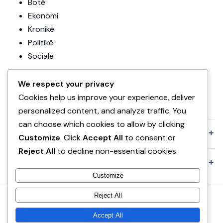
Botë
Ekonomi
Kronikë
Politikë
Sociale
Editoriale
We respect your privacy
Teknologji
Cookies help us improve your experience, deliver
Uncategorized
personalized content, and analyze traffic. You
can choose which cookies to allow by clicking
+
KOMPANIA
Customize
. Click
Accept All
to consent or
Reject All
to decline non-essential cookies.
+
POLITIKAT
Customize
Reject All
© 2026 VA News.
Bërë me ♥ në Shqipëri
Accept All