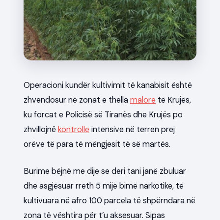
News
Operacioni kundër kultivimit të kanabisit është
zhvendosur në zonat e thella
malore
të Krujës,
ku forcat e Policisë së Tiranës dhe Krujës po
zhvillojnë
kontrolle
intensive në terren prej
orëve të para të mëngjesit të së martës.
Burime bëjnë me dije se deri tani janë zbuluar
dhe asgjësuar rreth 5 mijë bimë narkotike, të
kultivuara në afro 100 parcela të shpërndara në
zona të vështira për t’u aksesuar. Sipas