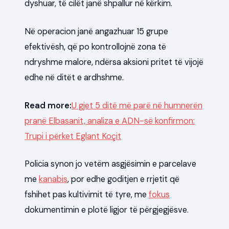
dyshuar, të cilët janë shpallur në kërkim.
Në operacion janë angazhuar 15 grupe
efektivësh, që po kontrollojnë zona të
ndryshme malore, ndërsa aksioni pritet të vijojë
edhe në ditët e ardhshme.
Read more:
U gjet 5 ditë më parë në humnerën
pranë Elbasanit, analiza e ADN-së konfirmon:
Trupi i përket Eglant Koçit
Policia synon jo vetëm asgjësimin e parcelave
me
kanabis
, por edhe goditjen e rrjetit që
fshihet pas kultivimit të tyre, me
fokus
dokumentimin e plotë ligjor të përgjegjësve.