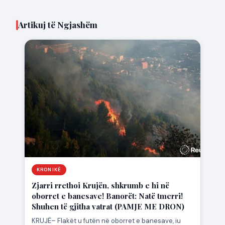
Artikuj të Ngjashëm
KRONIKË
Zjarri rrethoi Krujën, shkrumb e hi në
oborret e banesave! Banorët: Natë tmerri!
Shuhen të gjitha vatrat (PAMJE ME DRON)
KRUJË– Flakët u futën në oborret e banesave, iu