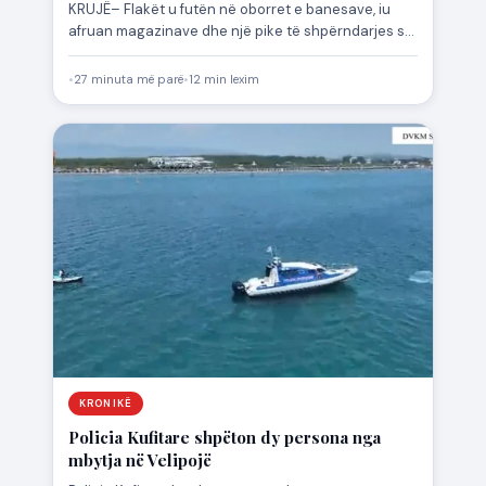
KRUJË– Flakët u futën në oborret e banesave, iu
afruan magazinave dhe një pike të shpërndarjes së
gazit.…
•
27 minuta më parë
•
12 min lexim
KRONIKË
Policia Kufitare shpëton dy persona nga
mbytja në Velipojë