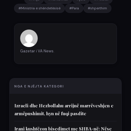
#Ministria e shëndetësisë
#Para
#shperthim
Gazetar i VA News.
NGA E NJËJTA KATEGORI
Izraeli dhe Hezbollahu arrijnë marrëveshjen e
armëpushimit, hyn në fuqi pasdite
Irani kushtëzon bisedimet me SHBA-në: Nëse