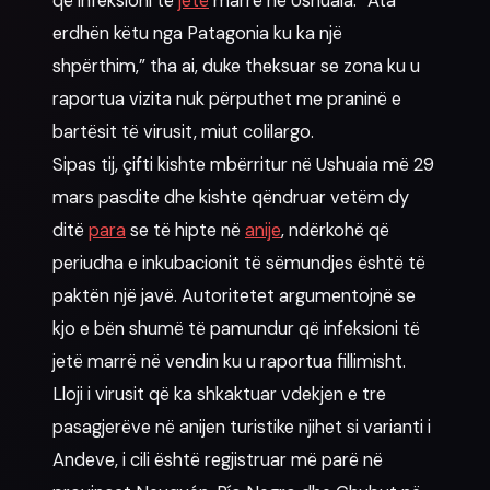
që infeksioni të
jetë
marrë në Ushuaia. “Ata
erdhën këtu nga Patagonia ku ka një
shpërthim,” tha ai, duke theksuar se zona ku u
raportua vizita nuk përputhet me praninë e
bartësit të virusit, miut colilargo.
Sipas tij, çifti kishte mbërritur në Ushuaia më 29
mars pasdite dhe kishte qëndruar vetëm dy
ditë
para
se të hipte në
anije
, ndërkohë që
periudha e inkubacionit të sëmundjes është të
paktën një javë. Autoritetet argumentojnë se
kjo e bën shumë të pamundur që infeksioni të
jetë marrë në vendin ku u raportua fillimisht.
Lloji i virusit që ka shkaktuar vdekjen e tre
pasagjerëve në anijen turistike njihet si varianti i
Andeve, i cili është regjistruar më parë në