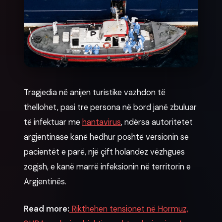
News
Tragjedia në anijen turistike vazhdon të
thellohet, pasi tre persona në bord janë zbuluar
të infektuar me
hantavirus
, ndërsa autoritetet
argjentinase kanë hedhur poshtë versionin se
pacientët e parë, një çift holandez vëzhgues
zogjsh, e kanë marrë infeksionin në territorin e
Argjentinës.
Read more:
Rikthehen tensionet në Hormuz,