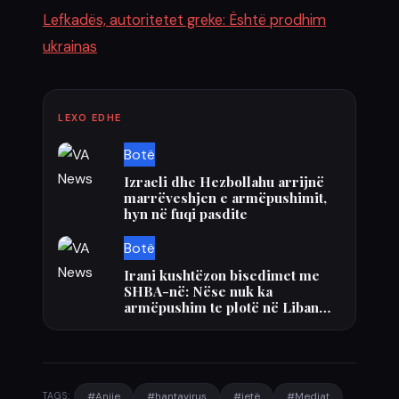
Lefkadës, autoritetet greke: Është prodhim
ukrainas
LEXO EDHE
Botë
Izraeli dhe Hezbollahu arrijnë
marrëveshjen e armëpushimit,
hyn në fuqi pasdite
Botë
Irani kushtëzon bisedimet me
SHBA-në: Nëse nuk ka
armëpushim te plotë në Liban…
#Anije
#hantavirus
#jetë
#Mediat
TAGS: