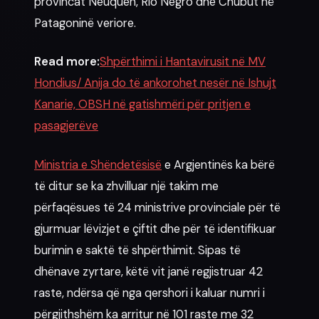
provincat Neuquén, Río Negro dhe Chubut në
Patagoninë veriore.
Read more:
Shpërthimi i Hantavirusit në MV
Hondius/ Anija do të ankorohet nesër në Ishujt
Kanarie, OBSH në gatishmëri për pritjen e
pasagjerëve
Ministria e Shëndetësisë
e Argjentinës ka bërë
të ditur se ka zhvilluar një takim me
përfaqësues të 24 ministrive provinciale për të
gjurmuar lëvizjet e çiftit dhe për të identifikuar
burimin e saktë të shpërthimit. Sipas të
dhënave zyrtare, këtë vit janë regjistruar 42
raste, ndërsa që nga qershori i kaluar numri i
përgjithshëm ka arritur në 101 raste me 32