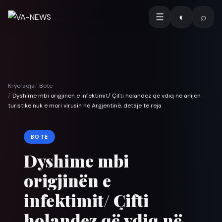
☰
◐
⌕
Kryefaqja
Botë
Dyshime mbi origjinën e infektimit/ Çifti holandez që vdiq në anijen
turistike nuk e mori virusin në Argjentinë, detaje të reja
BOTË
Dyshime mbi
origjinën e
infektimit/ Çifti
holandez që vdiq në