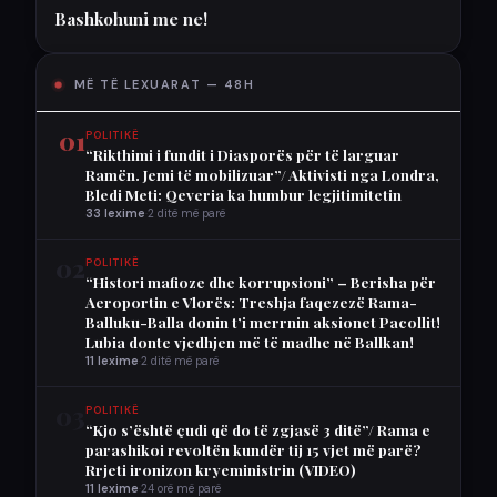
Bashkohuni me ne!
MË TË LEXUARAT — 48H
01
POLITIKË
“Rikthimi i fundit i Diasporës për të larguar
Ramën. Jemi të mobilizuar”/ Aktivisti nga Londra,
Bledi Meti: Qeveria ka humbur legjitimitetin
33 lexime
·
2 ditë më parë
02
POLITIKË
“Histori mafioze dhe korrupsioni” – Berisha për
Aeroportin e Vlorës: Treshja faqezezë Rama-
Balluku-Balla donin t’i merrnin aksionet Pacollit!
Lubia donte vjedhjen më të madhe në Ballkan!
11 lexime
·
2 ditë më parë
03
POLITIKË
“Kjo s’është çudi që do të zgjasë 3 ditë”/ Rama e
parashikoi revoltën kundër tij 15 vjet më parë?
Rrjeti ironizon kryeministrin (VIDEO)
11 lexime
·
24 orë më parë