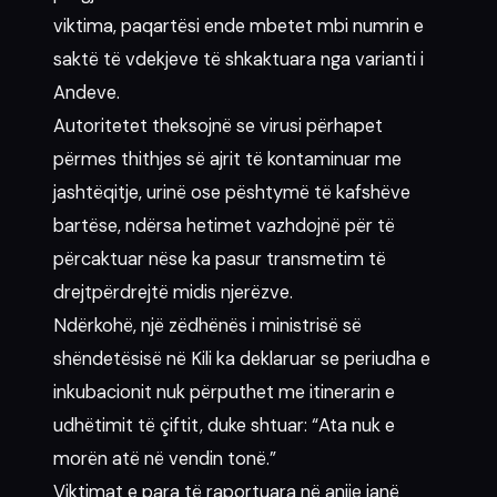
viktima, paqartësi ende mbetet mbi numrin e
saktë të vdekjeve të shkaktuara nga varianti i
Andeve.
Autoritetet theksojnë se virusi përhapet
përmes thithjes së ajrit të kontaminuar me
jashtëqitje, urinë ose pështymë të kafshëve
bartëse, ndërsa hetimet vazhdojnë për të
përcaktuar nëse ka pasur transmetim të
drejtpërdrejtë midis njerëzve.
Ndërkohë, një zëdhënës i ministrisë së
shëndetësisë në Kili ka deklaruar se periudha e
inkubacionit nuk përputhet me itinerarin e
udhëtimit të çiftit, duke shtuar: “Ata nuk e
morën atë në vendin tonë.”
Viktimat e para të raportuara në anije janë