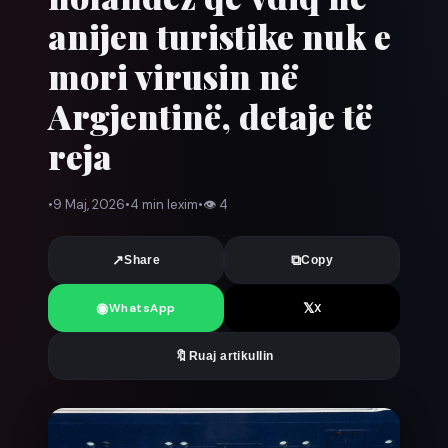
anijen turistike nuk e
mori virusin në
Argjentinë, detaje të
reja
•
9 Maj, 2026
•
4 min lexim
•
👁
4
↗
⧉
Share
Copy
◉
𝕏
WhatsApp
X
🔖
Ruaj artikullin