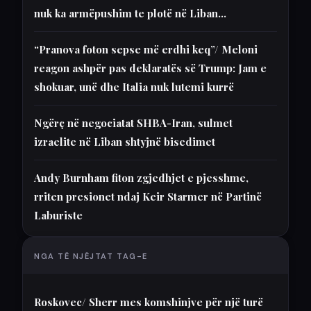
nuk ka armëpushim te plotë në Liban…
“Pranova foton sepse më erdhi keq”/ Meloni
reagon ashpër pas deklaratës së Trump: Jam e
shokuar, unë dhe Italia nuk lutemi kurrë
Ngërç në negociatat SHBA-Iran, sulmet
izraelite në Liban shtyjnë bisedimet
Andy Burnham fiton zgjedhjet e pjesshme,
rriten presionet ndaj Keir Starmer në Partinë
Laburiste
NGA TË NJËJTAT TAG-E
Roskovec/ Sherr mes komshinjve për një turë