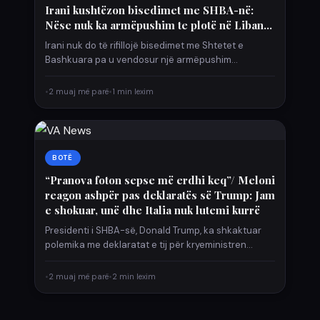
Irani kushtëzon bisedimet me SHBA-në:
Nëse nuk ka armëpushim te plotë në Liban…
Irani nuk do të rifillojë bisedimet me Shtetet e
Bashkuara pa u vendosur një armëpushim
gjithëpërfshirës në Liban,…
•
2 muaj më parë
•
1 min lexim
BOTË
“Pranova foton sepse më erdhi keq”/ Meloni
reagon ashpër pas deklaratës së Trump: Jam
e shokuar, unë dhe Italia nuk lutemi kurrë
Presidenti i SHBA-së, Donald Trump, ka shkaktuar
polemika me deklaratat e tij për kryeministren
italiane Giorgia Meloni, duke…
•
2 muaj më parë
•
2 min lexim