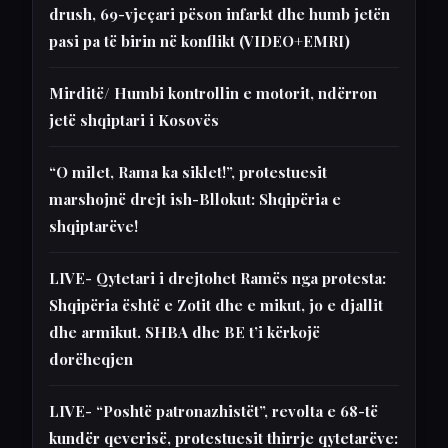
drush, 69-vjeçari pëson infarkt dhe humb jetën
pasi pa të birin në konflikt (VIDEO+EMRI)
Mirditë/ Humbi kontrollin e motorit, ndërron
jetë shqiptari i Kosovës
“O milet, Rama ka siklet!”, protestuesit
marshojnë drejt ish-Bllokut: Shqipëria e
shqiptarëve!
LIVE- Qytetari i drejtohet Ramës nga protesta:
Shqipëria është e Zotit dhe e mikut, jo e djallit
dhe armikut. SHBA dhe BE t’i kërkojë
dorëheqjen
LIVE- “Poshtë patronazhistët”, revolta e 68-të
kundër qeverisë, protestuesit thirrje qytetarëve: