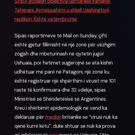
SHBA godasin objektiva ushtarake iraniane!
Teherani: Armëpushimi u shkel! Uashingtoni
replikon: Është vetëmbrojtje
Sipas raportimeve të Mail on Sunday, çifti
është gjetur fillimisht në një zonë për vëzhgim
zogjsh dhe mbeturinash në qytetin jugor
Ushuaia, por hetimet sugjerojnë se ata kishin
udhëtuar më parë në Patagoni, një zonë ku
është regjistruar një shpërthim i virusit me 101
raste të konfirmuara dhe 32 vdekje, sipas
Ministrisë së Shëndetësisë së Argjentinës.
Kreu i shërbimit epidemiologjik në vend ka
deklaruar për
mediat
britanike se “virusi nuk ka
qenë kurrë këtu”, duke shtuar se nuk ka prova