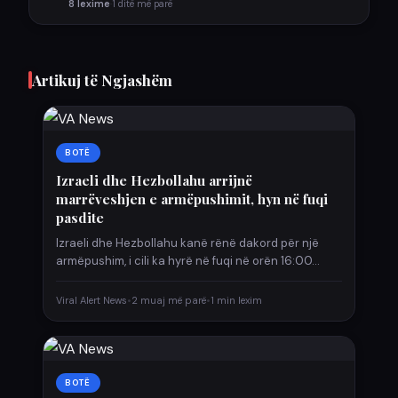
8 lexime
·
1 ditë më parë
Artikuj të Ngjashëm
BOTË
Izraeli dhe Hezbollahu arrijnë
marrëveshjen e armëpushimit, hyn në fuqi
pasdite
Izraeli dhe Hezbollahu kanë rënë dakord për një
armëpushim, i cili ka hyrë në fuqi në orën 16:00…
Viral Alert News
•
2 muaj më parë
•
1 min lexim
BOTË