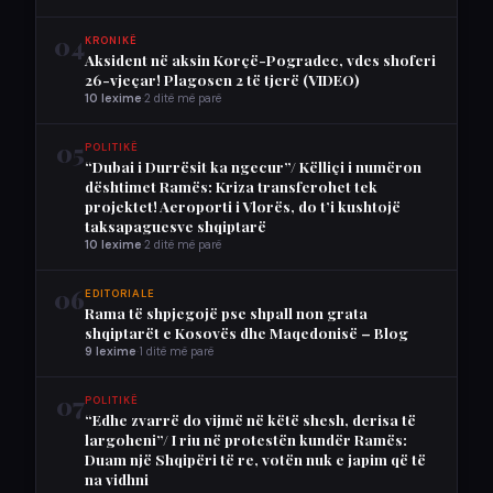
04
KRONIKË
Aksident në aksin Korçë-Pogradec, vdes shoferi
26-vjeçar! Plagosen 2 të tjerë (VIDEO)
10 lexime
·
2 ditë më parë
05
POLITIKË
“Dubai i Durrësit ka ngecur”/ Këlliçi i numëron
dështimet Ramës: Kriza transferohet tek
projektet! Aeroporti i Vlorës, do t’i kushtojë
taksapaguesve shqiptarë
10 lexime
·
2 ditë më parë
06
EDITORIALE
Rama të shpjegojë pse shpall non grata
shqiptarët e Kosovës dhe Maqedonisë – Blog
9 lexime
·
1 ditë më parë
07
POLITIKË
“Edhe zvarrë do vijmë në këtë shesh, derisa të
largoheni”/ I riu në protestën kundër Ramës:
Duam një Shqipëri të re, votën nuk e japim që të
na vidhni