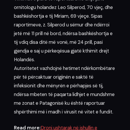
ornitologu holandez Leo Silperod, 70 vjeç, dhe
bashkëshortja e tij Miriam, 69 vjeçe. Sipas
raportimeve, z. Silperod u sëmur dhe ndërroi
jetë më 11 prill në bord, ndërsa bashkëshortja e
tij vdiq disa ditë më vonë, më 24 prill, pasi
gjendja e saj u përkeqësua gjatë kthimit drejt
Holandës.
Autoritetet vazhdojnë hetimet ndërkombëtare
për të përcaktuar origjinën e saktë të
infeksionit dhe mënyrën e përhapjes së tij,
ndërsa mbeten të paqarta lidhjet e mundshme
me zonat e Patagonisë ku është raportuar
shpërthimi më i madh i virusit në vitet e fundit.
Read more:
Droni ushtarak në ishullin e