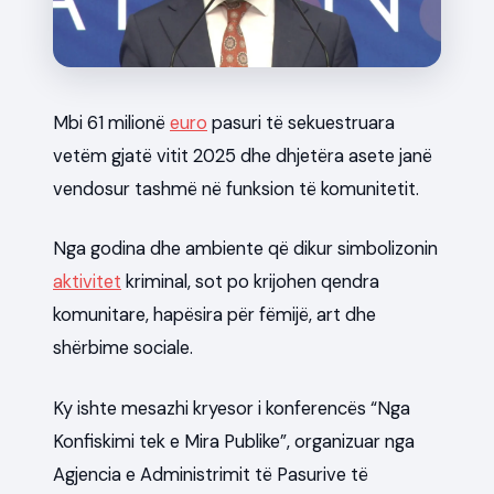
News
Mbi 61 milionë
euro
pasuri të sekuestruara
vetëm gjatë vitit 2025 dhe dhjetëra asete janë
vendosur tashmë në funksion të komunitetit.
Nga godina dhe ambiente që dikur simbolizonin
aktivitet
kriminal, sot po krijohen qendra
komunitare, hapësira për fëmijë, art dhe
shërbime sociale.
Ky ishte mesazhi kryesor i konferencës “Nga
Konfiskimi tek e Mira Publike”, organizuar nga
Agjencia e Administrimit të Pasurive të