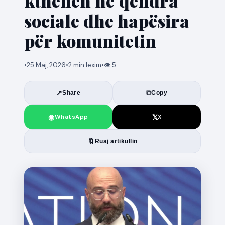
kthehen në qendra
sociale dhe hapësira
për komunitetin
•
25 Maj, 2026
•
2 min lexim
•
👁 5
↗
⧉
Share
Copy
◉
𝕏
WhatsApp
X
🔖
Ruaj artikullin