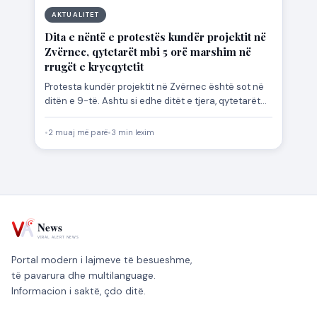
AKTUALITET
Dita e nëntë e protestës kundër projektit në
Zvërnec, qytetarët mbi 5 orë marshim në
rrugët e kryeqytetit
Protesta kundër projektit në Zvërnec është sot në
ditën e 9-të. Ashtu si edhe ditët e tjera, qytetarët…
•
2 muaj më parë
•
3 min lexim
Portal modern i lajmeve të besueshme,
të pavarura dhe multilanguage.
Informacion i saktë, çdo ditë.