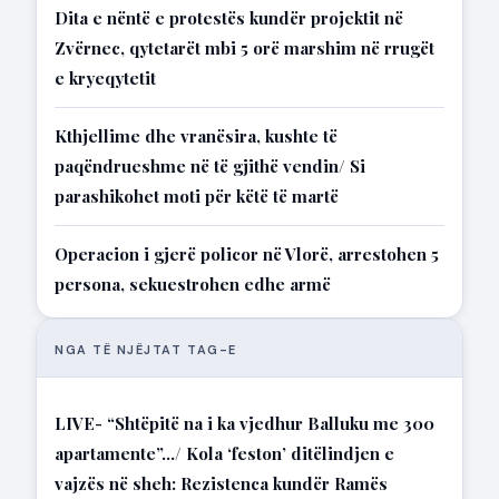
Dita e nëntë e protestës kundër projektit në
Zvërnec, qytetarët mbi 5 orë marshim në rrugët
e kryeqytetit
Kthjellime dhe vranësira, kushte të
paqëndrueshme në të gjithë vendin/ Si
parashikohet moti për këtë të martë
Operacion i gjerë policor në Vlorë, arrestohen 5
persona, sekuestrohen edhe armë
NGA TË NJËJTAT TAG-E
LIVE- “Shtëpitë na i ka vjedhur Balluku me 300
apartamente”…/ Kola ‘feston’ ditëlindjen e
vajzës në sheh: Rezistenca kundër Ramës