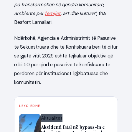
po transformohen në qendra komunitare,
ambiente për
fëmijët
, art dhe kulturë”,
tha
Besfort Lamallari.
Ndërkohë, Agjencia e Administrimit të Pasurive
të Sekuestruara dhe të Konfiskuara bëri të ditur
se gjatë vitit 2025 është tejkaluar objektivi që
mbi 50 për qind e pasurive të konfiskuara të
përdoren për institucionet ligjzbatuese dhe
komunitetin.
LEXO EDHE
Aktualitet
Aksidenti fatal në bypass-in e