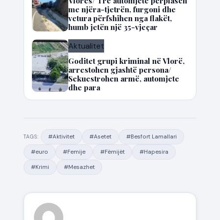
Vlorës/ Tre automjete përplasen
me njëra-tjetrën, furgoni dhe
vetura përfshihen nga flakët,
humb jetën një 35-vjeçar
Aktualitet
Goditet grupi kriminal në Vlorë,
arrestohen gjashtë persona/
Sekuestrohen armë, automjete
dhe para
#Aktivitet
#Asetet
#Besfort Lamallari
TAGS:
#euro
#Femije
#Fëmijët
#Hapesira
#Krimi
#Mesazhet