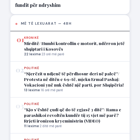
fundit për ndryshim
MË TË LEXUARAT — 48H
01
KRONIKË
Mirditë/ Humbi kontrollin e motorit, ndërron jetë
shqiptari i Kosovës
22 lexime
·
23 orë më parë
02
POLITIKË
“Njerëzit u ndjenë të përdhosur deri në palcë”/
Protesta në ditën e 69-të, mjeku Ermal Pashaj:
Vokacioni ynë nuk është një parti, por Shqipëria!
13 lexime
·
16 orë më parë
03
POLITIKË
“Kjo s’është çudi që do të zgjasë 3 ditë”/ Rama e
parashikoi revoltën kundër tij 15 vjet më parë?
Rrjeti ironizon kryeministrin (VIDEO)
11 lexime
·
2 ditë më parë