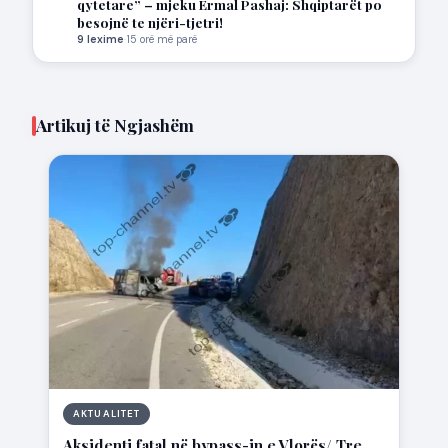
qytetare” – mjeku Ermal Pashaj: Shqiptarët po
besojnë te njëri-tjetri!
9 lexime
·
15 orë më parë
Artikuj të Ngjashëm
AKTUALITET
Aksidenti fatal në bypass-in e Vlorës/ Tre