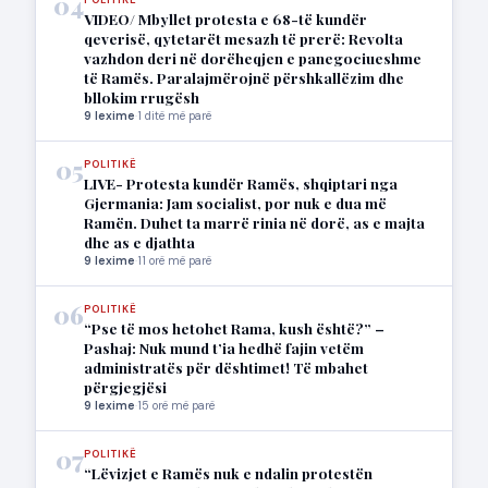
04
POLITIKË
VIDEO/ Mbyllet protesta e 68-të kundër
qeverisë, qytetarët mesazh të prerë: Revolta
vazhdon deri në dorëheqjen e panegociueshme
të Ramës. Paralajmërojnë përshkallëzim dhe
bllokim rrugësh
9 lexime
·
1 ditë më parë
05
POLITIKË
LIVE- Protesta kundër Ramës, shqiptari nga
Gjermania: Jam socialist, por nuk e dua më
Ramën. Duhet ta marrë rinia në dorë, as e majta
dhe as e djathta
9 lexime
·
11 orë më parë
06
POLITIKË
“Pse të mos hetohet Rama, kush është?” –
Pashaj: Nuk mund t’ia hedhë fajin vetëm
administratës për dështimet! Të mbahet
përgjegjësi
9 lexime
·
15 orë më parë
07
POLITIKË
“Lëvizjet e Ramës nuk e ndalin protestën