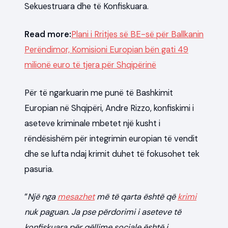
Sekuestruara dhe të Konfiskuara.
Read more:
Plani i Rritjes së BE-së për Ballkanin
Perëndimor, Komisioni Europian bën gati 49
milionë euro të tjera për Shqipërinë
Për të ngarkuarin me punë të Bashkimit
Europian në Shqipëri, Andre Rizzo, konfiskimi i
aseteve kriminale mbetet një kusht i
rëndësishëm për integrimin europian të vendit
dhe se lufta ndaj krimit duhet të fokusohet tek
pasuria.
“
Një nga
mesazhet
më të qarta është që
krimi
nuk paguan. Ja pse përdorimi i aseteve të
konfiskuara për qëllime sociale është i