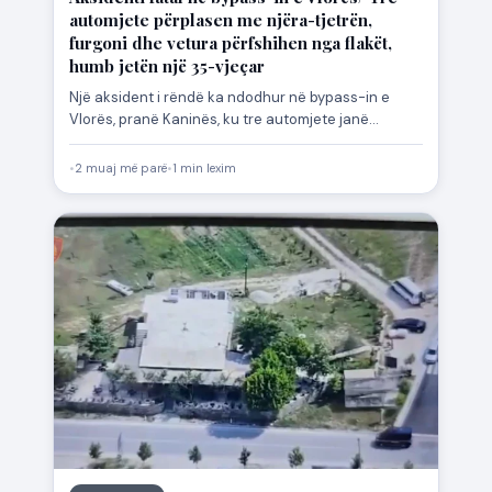
automjete përplasen me njëra-tjetrën,
furgoni dhe vetura përfshihen nga flakët,
humb jetën një 35-vjeçar
Një aksident i rëndë ka ndodhur në bypass-in e
Vlorës, pranë Kaninës, ku tre automjete janë
përplasur me…
•
2 muaj më parë
•
1 min lexim