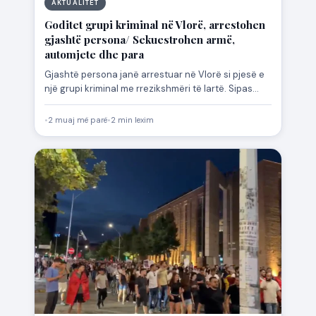
AKTUALITET
Goditet grupi kriminal në Vlorë, arrestohen
gjashtë persona/ Sekuestrohen armë,
automjete dhe para
Gjashtë persona janë arrestuar në Vlorë si pjesë e
një grupi kriminal me rrezikshmëri të lartë. Sipas
njoftimit…
•
2 muaj më parë
•
2 min lexim