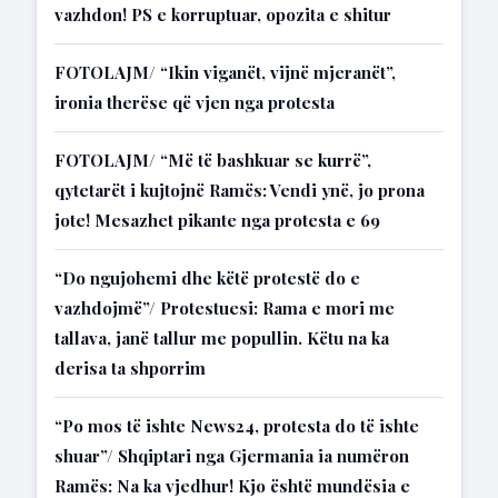
vazhdon! PS e korruptuar, opozita e shitur
FOTOLAJM/ “Ikin viganët, vijnë mjeranët”,
ironia therëse që vjen nga protesta
FOTOLAJM/ “Më të bashkuar se kurrë”,
qytetarët i kujtojnë Ramës: Vendi ynë, jo prona
jote! Mesazhet pikante nga protesta e 69
“Do ngujohemi dhe këtë protestë do e
vazhdojmë”/ Protestuesi: Rama e mori me
tallava, janë tallur me popullin. Këtu na ka
derisa ta shporrim
“Po mos të ishte News24, protesta do të ishte
shuar”/ Shqiptari nga Gjermania ia numëron
Ramës: Na ka vjedhur! Kjo është mundësia e