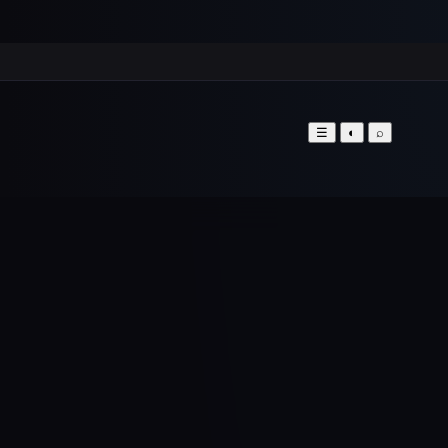
☰
◐
⌕