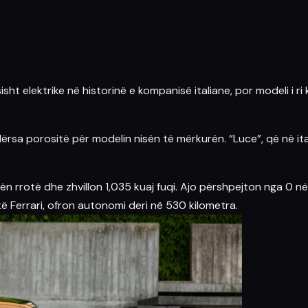
sht elektrike në historinë e kompanisë italiane, por modeli i 
rsa porositë për modelin nisën të mërkurën. “Luce”, që në ita
lën rrotë dhe zhvillon 1,035 kuaj fuqi. Ajo përshpejton nga 0 
të Ferrari, ofron autonomi deri në 530 kilometra.