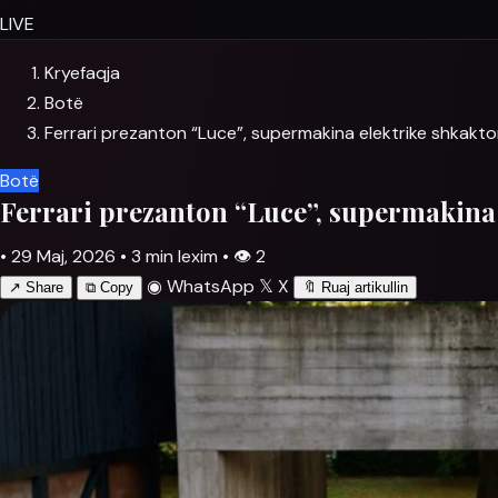
LIVE
Kryefaqja
Botë
Ferrari prezanton “Luce”, supermakina elektrike shkakton
Botë
Ferrari prezanton “Luce”, supermakina 
•
29 Maj, 2026
•
3 min lexim
•
👁
2
◉
WhatsApp
𝕏
X
↗
Share
⧉
Copy
🔖
Ruaj artikullin