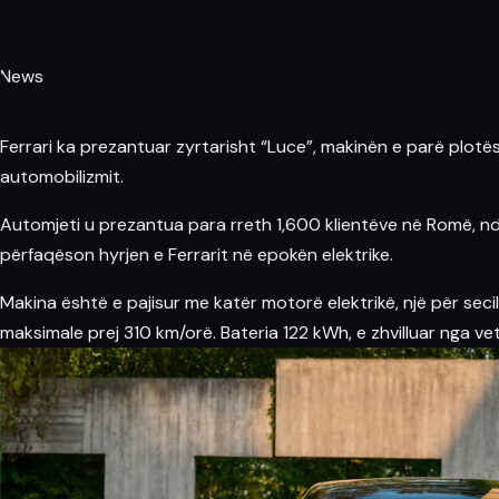
News
Ferrari
ka prezantuar zyrtarisht “Luce”, makinën e parë plotësi
automobilizmit.
Automjeti u prezantua para rreth 1,600 klientëve në Romë, ndë
përfaqëson hyrjen e Ferrarit në epokën elektrike.
Makina është e pajisur me katër motorë elektrikë, një për seci
maksimale prej 310 km/orë.
Bateria
122 kWh, e zhvilluar nga ve