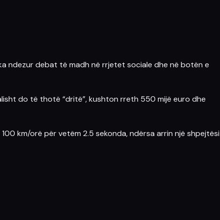
ri ka ndezur debat të madh në rrjetet sociale dhe në botën e
lisht do të thotë “dritë”, kushton rreth 550 mijë
euro
dhe
në 100 km/orë për vetëm 2.5 sekonda, ndërsa arrin një shpejtësi