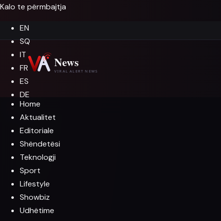
Kalo te përmbajtja
EN
SQ
IT
FR
ES
DE
Home
EL
Aktualitet
Editoriale
Shëndetësi
Teknologji
Sport
Lifestyle
Showbiz
Udhëtime