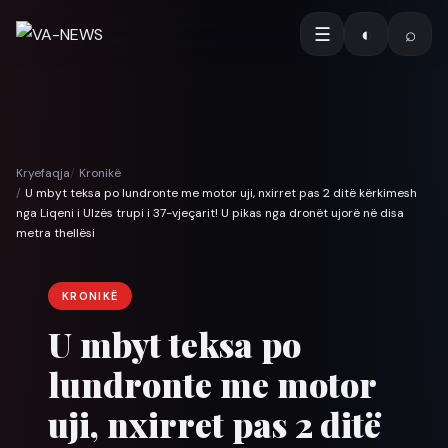
☰
◐
⌕
Kryefaqja
Kronikë
U mbyt teksa po lundronte me motor uji, nxirret pas 2 ditë kërkimesh
nga Liqeni i Ulzës trupi i 37-vjeçarit! U pikas nga dronët ujorë në disa
metra thellësi
KRONIKË
U mbyt teksa po
lundronte me motor
uji, nxirret pas 2 ditë