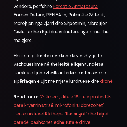
vendore, përfshirë
Forcat e Armatosura
,
Forcën Detare, RENEA-n, Policinë e Shtetit,
Mbrojtjen nga Zjarri dhe Shpëtimin, Mbrojtjen
Civile, si dhe dhjetëra vullnetarë nga zona dhe
më gjerë.
Ekipet e polumbarëve kanë kryer zhytje të
vazhdueshme në thellësitë e liqenit, ndërsa
paralelisht janë zhvilluar kërkime intensive në
sipërfaqen e ujit me mjete lundruese dhe
dronë
.
Read more:
‘Zvërneci’, dita e 18-të e protestës
para kryeministrisë, mikrofoni ‘u dorëzohet’
pensionistëve! Rikthejnë ‘flamingot’ dhe bëjnë
paradë, bashkohet edhe tufa e dhive