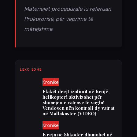
Materialet procedurale iu referuan
Prokurorisë, për veprime të
mëtejshme.
LEXO EDHE
Kronikë
Flakët drejt izolimit në Krujë,
helikopteri aktivizohet për
shuarjen e vatrave të vogla!
Vendosen nën kontroll dy vatrat
në Mallakastër (VIDEO)
Kronikë
E reja në Shkodër dhunohet në