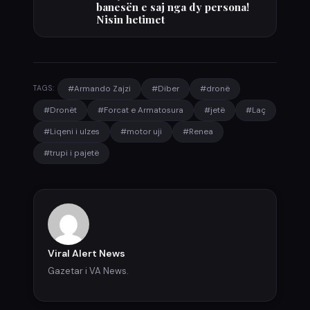
banesën e saj nga dy persona!
Nisin hetimet
#Armando Zajzi
#Diber
#dronë
TAGS:
#Dronët
#Forcat e Armatosura
#jetë
#Laç
#Liqeni i ulzes
#motor uji
#Renea
#trupi i pajetë
Viral Alert News
Gazetar i VA News.