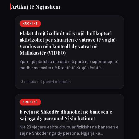
Artikuj të Ngjashëm
KRONIKË
Flakët drejt izolimit në Krujë, helikopteri
aktivizohet për shuarjen e vatrave të vogla!
Vendosen nën kontroll dy vatrat në
Mallakastër (VIDEO)
Zjarri që përfshiu një ditë më parë një sipërfaqeje të
madhe me pisha në Krastë të Krujës është…
•
3 minuta më parë
•
4 min lexim
KRONIKË
E reja në Shkodër dhunohet në banesën e
saj nga dy persona! Nisin hetimet
Një 23 vjeçare është dhunuar fizikisht në banesën e
saj në Shkodër nga dy persona. Ngjarja ka