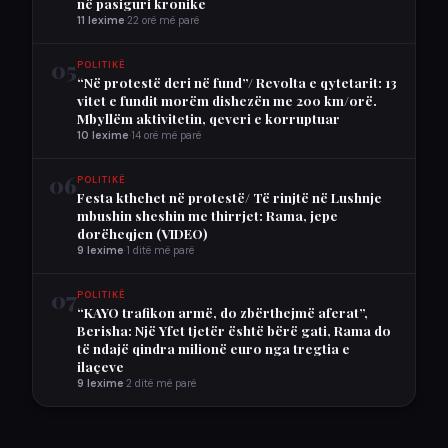
në pasiguri kronike
11 lexime
·
22 orë më parë
05
POLITIKË
“Në protestë deri në fund”/ Revolta e qytetarit: 13
vitet e fundit morëm dishezën me 200 km/orë.
Mbyllëm aktivitetin, qeveri e korruptuar
10 lexime
·
14 orë më parë
06
POLITIKË
Festa kthehet në protestë/ Të rinjtë në Lushnje
mbushin sheshin me thirrjet: Rama, jepe
dorëheqjen (VIDEO)
9 lexime
·
1 ditë më parë
07
POLITIKË
“KAYO trafikon armë, do zbërthejmë aferat”,
Berisha: Një Yfet tjetër është bërë gati, Rama do
të ndajë qindra milionë euro nga tregtia e
ilaçeve
9 lexime
·
2 ditë më parë