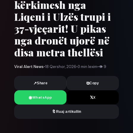
kërkimesh nga
Liqeni i Ulzës trupi i
37-vjeçarit! U pikas
nga dronët ujorë në
disa metra thellësi
Viral Alert News
•
18 Qershor, 2026
•
3 min lexim
•
👁
9
↗
⧉
Share
Copy
◉
𝕏
WhatsApp
X
🔖
Ruaj artikullin
News