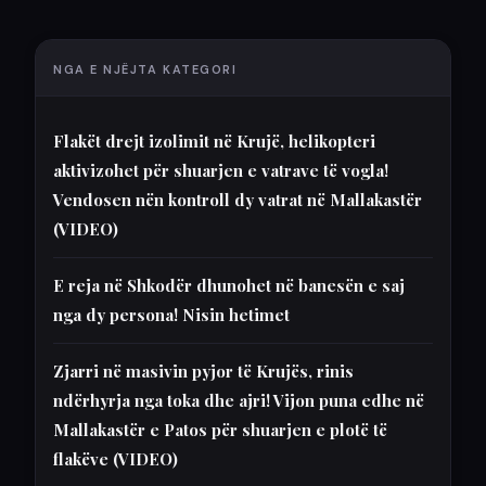
NGA E NJËJTA KATEGORI
Flakët drejt izolimit në Krujë, helikopteri
aktivizohet për shuarjen e vatrave të vogla!
Vendosen nën kontroll dy vatrat në Mallakastër
(VIDEO)
E reja në Shkodër dhunohet në banesën e saj
nga dy persona! Nisin hetimet
Zjarri në masivin pyjor të Krujës, rinis
ndërhyrja nga toka dhe ajri! Vijon puna edhe në
Mallakastër e Patos për shuarjen e plotë të
flakëve (VIDEO)