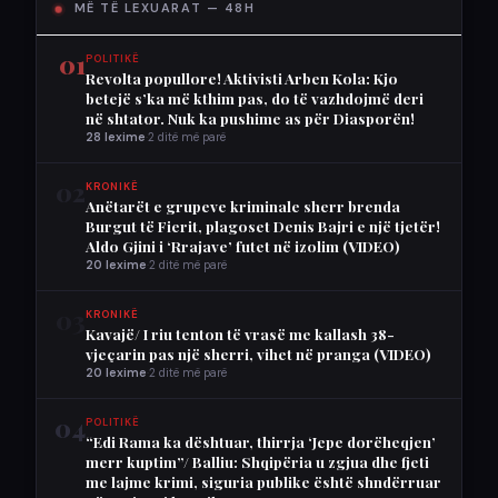
MË TË LEXUARAT — 48H
01
POLITIKË
Revolta popullore! Aktivisti Arben Kola: Kjo
betejë s’ka më kthim pas, do të vazhdojmë deri
në shtator. Nuk ka pushime as për Diasporën!
28 lexime
·
2 ditë më parë
02
KRONIKË
Anëtarët e grupeve kriminale sherr brenda
Burgut të Fierit, plagoset Denis Bajri e një tjetër!
Aldo Gjini i ‘Rrajave’ futet në izolim (VIDEO)
20 lexime
·
2 ditë më parë
03
KRONIKË
Kavajë/ I riu tenton të vrasë me kallash 38-
vjeçarin pas një sherri, vihet në pranga (VIDEO)
20 lexime
·
2 ditë më parë
04
POLITIKË
“Edi Rama ka dështuar, thirrja ‘Jepe dorëheqjen’
merr kuptim”/ Balliu: Shqipëria u zgjua dhe fjeti
me lajme krimi, siguria publike është shndërruar