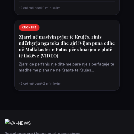
ndodhur…
•
2 orë më parë
•
1 min lexim
KRONIKË
Zjarri në masivin pyjor të Krujës, rinis
ndërhyrja nga toka dhe ajri! Vijon puna edhe
në Mallakastër e Patos për shuarjen e plotë
të flakëve (VIDEO)
Zjarri që përfshiu një ditë më parë një sipërfaqeje të
madhe me pisha në në Krastë të Krujës…
•
2 orë më parë
•
2 min lexim
Portal modern i lajmeve të besueshme,