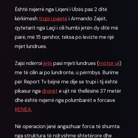
Është nxjerrë nga Liqeni i Ulzës pas 2 ditë
kërkimesh
trupi i pajetë
i Armando Zajsit,
qytetarit nga Laçi i cili humbi jetën dy ditë më
parë, më 15 qershor, teksa po levizte me një
mjet lundrues.
Zajsi ndërroi
jetë
pasi mjeti lundrues (
motor uji
)
me të cilin ai po lundronte, u përmbys. Burime
për Report Tv bëjnë me dije se trupi i tij është
pikasur nga
dronët
e ujit në thellësinë 37 metër
dhe është nxjerrë nga polumbarët e forcave
RENEA
.
Në operacion janë angazhuar forca të shumta
nga struktura të ndryshme shtetërore dhe