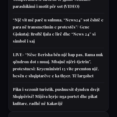
parashikimi i motit për sot (VIDEO)
“Një vit më parë u sulmua, “News24” sot është e
para në transmetimin e protestës”/ Genc
Gjokutaj: Rroftë fjala e lirë dhe “News 24” si
simbol i saj
LIVE- “Nëse Berisha bën një hap pas, Rama nuk
qëndron dot 1 muaj. Mbajnë njëri-tjetrin”,
protestuesi: Kryeministri 13 vite premton ujë,
besën e shqiptarëve e ka thyer. Të largohet
Piku i sezonit turistik, pushuesit dynden drejt
Shqipërisë! Mijëra hyrje nga portet dhe pikat
kufitare, radhë në Kakavijë