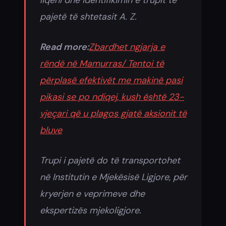
liqeni dhe identifikimin e trupit të
pajetë të shtetasit A. Z.
Read more:
Zbardhet ngjarja e
rëndë në Mamurras/ Tentoi të
përplasë efektivët me makinë pasi
pikasi se po ndiqej, kush është 23-
vjeçari që u plagos gjatë aksionit të
bluve
Trupi i pajetë do të transportohet
në Institutin e Mjekësisë Ligjore, për
kryerjen e veprimeve dhe
ekspertizës mjekoligjore.