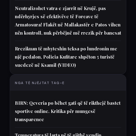
Neutralizohet vatra e zjarrit në Krujë, pas
ndërhyrjes së efektivëve të Forcave të
Armatosura! Flakët në Mallakastër e Patos vihen
nën kontroll, nuk përbëjnë më rrezik për banesat
Rrezikuan të mbyteshin teksa po lundronin me
një pedalon, Policia Kufitare shpëton 5 turistë
suedezë në Ksamil (VIDEO)
NGA TË NJËJTAT TAG-E
BIRN: Qeveria po bëhet gati që të rikthejë bastet
sportive online. Kritika për mungesë
transparence
Temperatura të larta në të gjithë vendin…