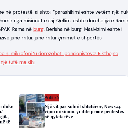
e në protestë, ai shtoi; “parashikimi është vetëm një; nu
 shumë nga misionet e saj. Qëllimi është dorëheqja e Ramë
ër SPAK; Rama në
burg
, Berisha në burg. Masivizimi është i
zive janë rritur, janë rritur çmimet e shportës.
cin, mikrofoni ‘u dorëzohet’ pensionistëve! Rikthejnë
 një tufë me dhi
Politikë
ën duke
Një vit pas sulmit shtetëror, News24
a/
vijon misionin. 71 ditë pranë protestës
jik,
së qytetarëve
në të