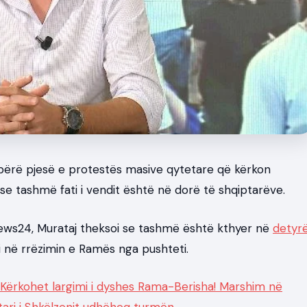
shtë bërë pjesë e protestës masive qytetare që kërkon
se tashmë fati i vendit është në dorë të shqiptarëve.
News24, Murataj theksoi se tashmë është kthyer në
detyr
ri në rrëzimin e Ramës nga pushteti.
 Kërkohet largimi i dyshes Rama-Berisha! Marshim në