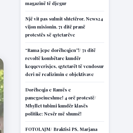
magazinë të djegur
Një vit pas sulmit shtetëror, News24
vijon misionin. 71 ditë pranë
protestës së qytetarëve
“Rama jepe dorëheqjen”!/ 71 ditë
revoltë kombëtare kundër
keqqeverisjes, qytetarët të vendosur
deri në realizimin e objektivave
Dorëheqja e Ramës e
panegociueshme! 4 orë protestë/
Mbyllet tubimi kundër klasës
politike: Nesër më shumë!
FOTOLAJM/ Braktisi PS, Marjana