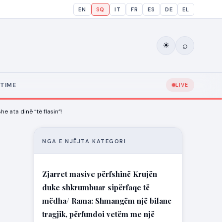
EN
SQ
IT
FR
ES
DE
EL
⌕
☀
TIME
LIVE
he ata dinë “të flasin”!
NGA E NJËJTA KATEGORI
Zjarret masive përfshinë Krujën
duke shkrumbuar sipërfaqe të
mëdha/ Rama: Shmangëm një bilanc
tragjik, përfundoi vetëm me një