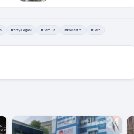
a
#ergys agasi
#Familja
#kadastra
#Para