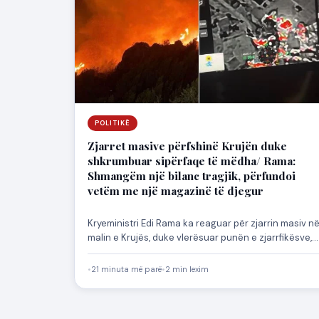
POLITIKË
Zjarret masive përfshinë Krujën duke
shkrumbuar sipërfaqe të mëdha/ Rama:
Shmangëm një bilanc tragjik, përfundoi
vetëm me një magazinë të djegur
Kryeministri Edi Rama ka reaguar për zjarrin masiv n
malin e Krujës, duke vlerësuar punën e zjarrfikësve,
ushtrisë…
•
21 minuta më parë
•
2 min lexim