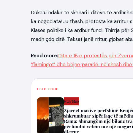
Duke u ndalur te skenari i ditëve të ardhshm
ka negociata! Ju thash, protesta ka arritur
Klasës politike i ka ardhur fundi. Thirrja p
madh çdo ditë. Taksat janë rritur, gjobat abu
Read more:
Dita e 18 e protestës për Zvërne
‘flamingot’ dhe bëjnë paradë, në shesh dhe
LEXO EDHE
Politikë
Zjarret masive përfshinë Kruj
shkrumbuar sipërfaqe të mëdh
Rama: Shmangëm një bilanc trag
përfundoi vetëm me një magazi
djegur