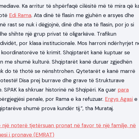
mediave. Ka arritur të shpërfaqë cilësitë më të mira që k
hotë
Edi Rama
. Ata dinë të flasin me gjuhën e arsyes dhe
 rast se nuk i dëgjojnë, dinë dhe ata të flasin, por jo si
dhe shihte një grup privat të oligarkëve. Trafikun
idët, por klasa institucionale. Mos harroni ndërhyrjet n
ë koordinatorëve të krimit. Shqiptarët kanë kuptuar se
illen me shumë kulturë. Shqiptarët kanë duruar zgjedhën
uk do të thotë se nënshtrohen. Qytetarët e kanë marrë
protestë! Disa prej burrave dhe grave të Strukturave
e. SPAK ka shkruar historinë në Shqipëri. Ka çuar
para
 përgjegjësi penale, por Rama e ka refuzuar.
Ergys Agasi
e
ptarëve shumë prova kundër tij.”, tha Murataj.
një noterë tjetërsuan pronat në favor të një familje, në
tuesi i pronave (EMRAT)