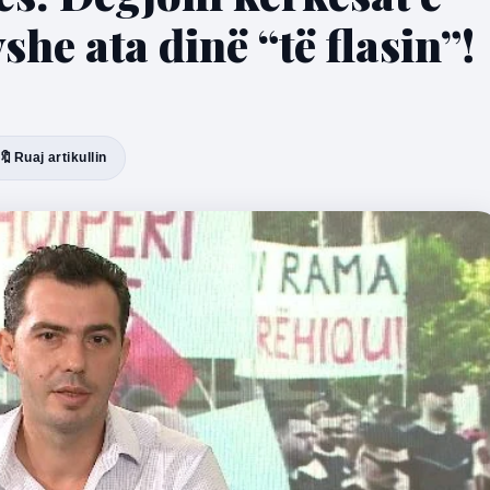
he ata dinë “të flasin”!
🔖
Ruaj artikullin