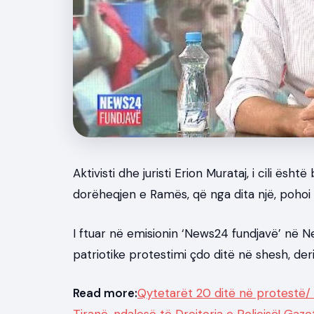
News
Aktivisti dhe juristi Erion Murataj, i cili ë
dorëheqjen e Ramës, që nga dita një, pohoi 
I ftuar në emisionin ‘News24 fundjavë’ në 
patriotike protestimi çdo ditë në shesh, de
Read more:
Qytetarët 20 ditë në protestë/