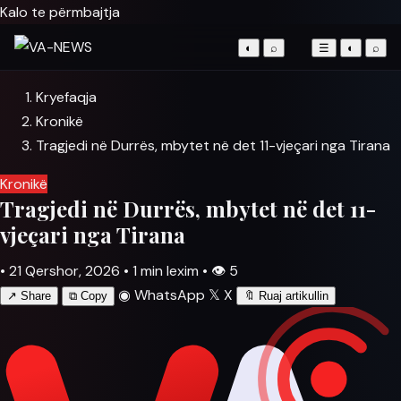
Kalo te përmbajtja
◐
⌕
☰
◐
⌕
Kryefaqja
Kronikë
Tragjedi në Durrës, mbytet në det 11-vjeçari nga Tirana
Kronikë
Tragjedi në Durrës, mbytet në det 11-
vjeçari nga Tirana
•
21 Qershor, 2026
•
1 min lexim
•
👁
5
◉
WhatsApp
𝕏
X
↗
Share
⧉
Copy
🔖
Ruaj artikullin