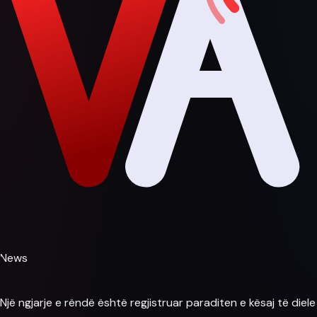
News
Një ngjarje e rëndë është regjistruar paraditen e kësaj të diele