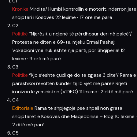
01
Kronikë
Mirditë/ Humbi kontrollin e motorit, ndërron jetë
shqiptari i Kosovës
22 lexime
·
17 orë më parë
02
Politikë
“Njerëzit u ndjenë të përdhosur deri në palcë”/
Protesta në ditën e 69-të, mjeku Ermal Pashaj:
Vokacioni ynë nuk është një parti, por Shqipëria!
12
lexime
·
9 orë më parë
03
Politikë
“Kjo s’është çudi që do të zgjasë 3 ditë”/ Rama e
parashikoi revoltën kundër tij 15 vjet më parë? Rrjeti
ironizon kryeministrin (VIDEO)
11 lexime
·
2 ditë më parë
04
Editoriale
Rama të shpjegojë pse shpall non grata
shqiptarët e Kosovës dhe Maqedonisë – Blog
10 lexime
·
2 ditë më parë
05