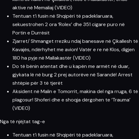
aktive në Memaliaj (VIDEO)
Tentuan t’i fusin në Shqipëri të padeklaruara,
sekuestrohen 2 ora ‘Rolex’ dhe 351 cigare puro në
Portin e Durrësit
Zjarret/ Shmanget rreziku ndaj banesave në Çikallesh të
Kavajës, ndërhyhet me avion! Vatër e re në Klos, digjen
180 ha pyje në Mallakastër (VIDEO)
Do të bënin atentat dhe u kapën me armët në duar,
gjykata lë në burg 2 prej autorëve në Sarandë! Arrest
shtëpie për 3 të tjerët
Aksident në Malin e Tomorrit, makina del nga rruga, 6 të
plagosur! Shoferi dhe e shoqja dërgohen te ‘Trauma’
(VIDEO)
Nga të njëjtat tag-e
Tentuan t’i fusin në Shqipëri të padeklaruara,