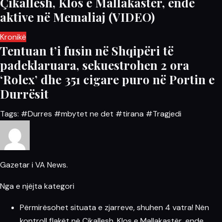
Çikallesh, Klos e Mallakastër, ende
aktive në Memaliaj (VIDEO)
Kronikë
Tentuan t’i fusin në Shqipëri të
padeklaruara, sekuestrohen 2 ora
‘Rolex’ dhe 351 cigare puro në Portin e
Durrësit
Tags:
#Durres
#mbytet ne det
#tirana
#Tragjedi
Gazetar i VA News.
Nga e njëjta kategori
Përmirësohet situata e zjarreve, shuhen 4 vatra! Nën
kontroll flakët në Çikallesh, Klos e Mallakastër, ende