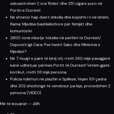
sekuestrohen 2 ora ‘Rolex’ dhe 351 cigare puro në
Portin e Durrësit
Në shtator hap dyert shkolla dhe kopshti i ri në Ishëm,
Rama: Mjedise bashkëkohore për fëmijët dhe
komunitetin
2800 tonë mbetje toksike në periferi të Durrësit/
Deputeti Igli Cara: Pse hesht Sako dhe Ministria e
Mjedisit?
Në 7 muajt e parë të këtij viti, rreth 350 mijë pasagjerë
kanë udhëtuar përmes Portit të Durrësit! Vetëm gjatë
korrikut, rreth 113 mijë persona
Policia ndërhyn në plazhin e Spillesë, hiqen 101 çadra
dhe 202 shezlongë të vendosur pa leje, procedohen 2
persona (VIDEO)
Më të lexuarat — 48h