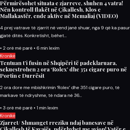
Përmirësohet situata e zjarreve, shuhen 4 vatra!
Nën kontroll flakët në Çikallesh, Klos e
Mallakastër, ende aktive në Memaliaj (VIDEO)
4 prej vatrave të zjarrit në vend janë shuar, nga 9 që ka pasur
gjatë ditës. Konkretisht, bëhet…
•
2 orë më parë
•
6 min lexim
Kronikë
Tentuan t’i fusin në Shqipëri të padeklaruara,
sekuestrohen 2 ora ‘Rolex’ dhe 351 cigare puro në
Portin e Durrësit
2 ora dore me mbishkrimin ‘Rolex’ dhe 351 cigare puro, të
markave të ndryshme, të ndara në 36…
•
3 orë më parë
•
1 min lexim
Kronikë
Zjarret/ Shmanget rreziku ndaj banesave në
Çikallesh të Kavajës, ndërhyhet me avion! Vatër e