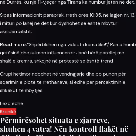
në Durrës, ku një 11-vjeçar nga
Tirana
ka humbur jetën në det.
Sipas informacionit paraprak, rreth orës 10:35, në lagjen nr. 13,
i mituri po lahej në det kur dyshohet se është mbytur
aksidentalisht.
Read more:
“Shpërblehen nga videot dramatike!”/ Rama humb
qetësinë dhe sulmon influenceret: Janë bërë parellinj me
shalë e kremra, shkojnë në protestë se është trend
Grupi hetimor ndodhet në vendngjarje dhe po punon për
sqarimin e plotë të rrethanave, si edhe për përcaktimin e
shkakut të mbytjes.
Lexo edhe
Kronikë
Përmirësohet situata e zjarreve,
shuhen 4 vatra! Nën kontroll flakët në