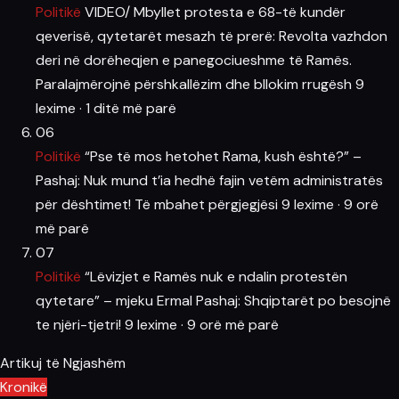
Politikë
VIDEO/ Mbyllet protesta e 68-të kundër
qeverisë, qytetarët mesazh të prerë: Revolta vazhdon
deri në dorëheqjen e panegociueshme të Ramës.
Paralajmërojnë përshkallëzim dhe bllokim rrugësh
9
lexime
·
1 ditë më parë
06
Politikë
“Pse të mos hetohet Rama, kush është?” –
Pashaj: Nuk mund t’ia hedhë fajin vetëm administratës
për dështimet! Të mbahet përgjegjësi
9 lexime
·
9 orë
më parë
07
Politikë
“Lëvizjet e Ramës nuk e ndalin protestën
qytetare” – mjeku Ermal Pashaj: Shqiptarët po besojnë
te njëri-tjetri!
9 lexime
·
9 orë më parë
Artikuj të Ngjashëm
Kronikë