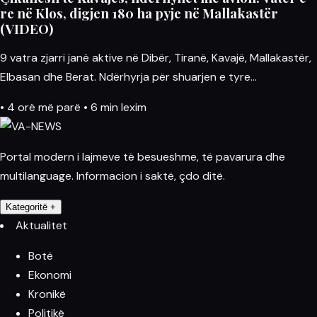
re në Klos, digjen 180 ha pyje në Mallakastër
(VIDEO)
9 vatra zjarri janë aktive në Dibër, Tiranë, Kavajë, Mallakastër,
Elbasan dhe Berat. Ndërhyrja për shuarjen e tyre…
•
4 orë më parë
•
6 min lexim
Portal modern i lajmeve të besueshme, të pavarura dhe
multilanguage. Informacion i saktë, çdo ditë.
Kategoritë
+
Aktualitet
Botë
Ekonomi
Kronikë
Politikë