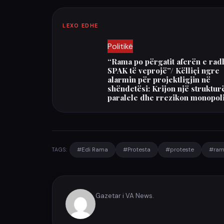
LEXO EDHE
Politikë
“Rama po përgatit aferën e rad
SPAK të veprojë”/ Këlliçi ngre
alarmin për projektligjin në
shëndetësi: Krijon një struktur
paralele dhe rrezikon monopol
#Edi Rama
#Protesta
#proteste
#ra
TAGS:
Gazetar i VA News.