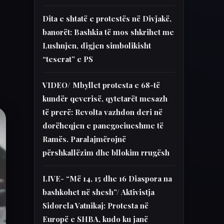
Dita e shtatë e protestës në Divjakë,
banorët: Bashkia të mos shkrihet me
Lushnjen, digjen simbolikisht
“teserat” e PS
VIDEO/ Mbyllet protesta e 68-të
kundër qeverisë, qytetarët mesazh
të prerë: Revolta vazhdon deri në
dorëheqjen e panegociueshme të
Ramës. Paralajmërojnë
përshkallëzim dhe bllokim rrugësh
LIVE- “Më 14, 15 dhe 16 Diaspora na
bashkohet në shesh”/ Aktivistja
Sidorela Vatnikaj: Protesta në
Europë e SHBA, kudo ku janë