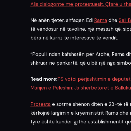
Alia dialogonte me protestuesit. Çfarë u th
Në anën tjetër, shfaqen Edi
Rama
dhe
Sali 
të vendosur në tavolinë, një mesazh që, sip
bëra në kurriz të interesave të vendit.
“Populli ndan kafshatën për Atdhe, Rama dhe
shkruar në pankartë, që u bë një nga simb
Read more:
PS votoi përjashtimin e deputet
Manjën e Peleshin: Ja shërbëtorët e Balluku
Protesta
e sotme shënon ditën e 23-të të mo
kërkojnë largimin e kryeministrit Rama dhe n
tyre është kundër gjithë establishmentit që 