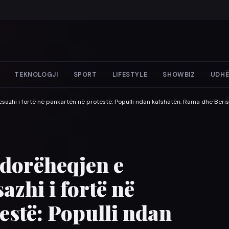
TEKNOLOGJI
SPORT
LIFESTYLE
SHOWBIZ
UDHË
Mesazhi i fortë në pankartën në protestë: Populli ndan kafshatën, Rama dhe Ber
r dorëheqjen e
azhi i fortë në
estë: Populli ndan