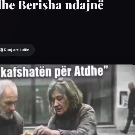
he Berisha ndajnë
🔖
Ruaj artikullin