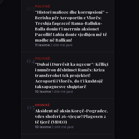
03
POLITIKË
“Histori mafioze dhe korrupsioni” –
Berisha për Aeroportin e Vlorës:
Treshja faqezezë Rama-Balluku-
Balla donin t’i merrnin aksionet
Pacollit! Lubia donte vjedhjen më të
madhe në Ballkan!
11 lexime
·
2 ditë më parë
04
POLITIKË
“Dubai i Durrësit ka ngecur”/ Këlliçi
i numëron dështimet Ramës: Kriza
transferohet tek projektet!
Aeroporti i Vlorës, do t’i kushtojë
taksapaguesve shqiptarë
10 lexime
·
1 ditë më parë
05
KRONIKË
Aksident në aksin Korçë-Pogradec,
vdes shoferi 26-vjeçar! Plagosen 2
të tjerë (VIDEO)
10 lexime
·
2 ditë më parë