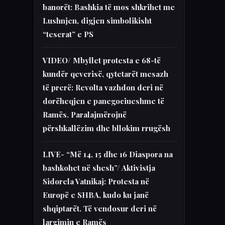
banorët: Bashkia të mos shkrihet me
Lushnjen, digjen simbolikisht
“teserat” e PS
VIDEO/ Mbyllet protesta e 68-të
kundër qeverisë, qytetarët mesazh
të prerë: Revolta vazhdon deri në
dorëheqjen e panegociueshme të
Ramës. Paralajmërojnë
përshkallëzim dhe bllokim rrugësh
LIVE- “Më 14, 15 dhe 16 Diaspora na
bashkohet në shesh”/ Aktivistja
Sidorela Vatnikaj: Protesta në
Europë e SHBA, kudo ku janë
shqiptarët. Të vendosur deri në
largimin e Ramës