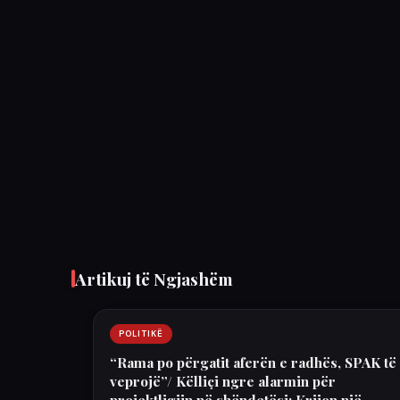
Artikuj të Ngjashëm
POLITIKË
“Rama po përgatit aferën e radhës, SPAK të
veprojë”/ Këlliçi ngre alarmin për
projektligjin në shëndetësi: Krijon një