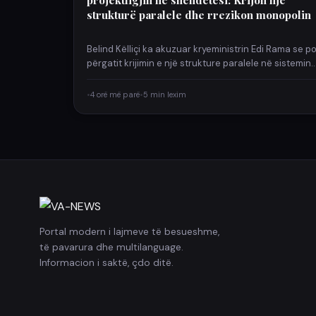
strukturë paralele dhe rrezikon monopolin
Belind Këlliçi ka akuzuar kryeministrin Edi Rama se p
përgatit krijimin e një strukture paralele në sistemin
shëndetësor,…
•
4 orë më parë
•
5 min lexim
Portal modern i lajmeve të besueshme,
të pavarura dhe multilanguage.
Informacion i saktë, çdo ditë.