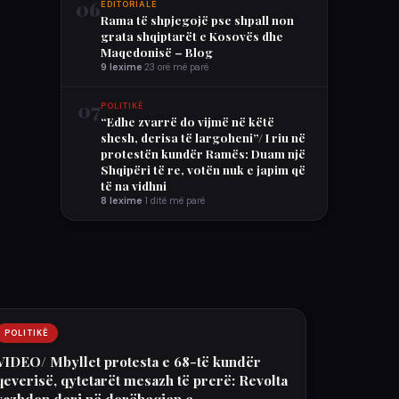
06
EDITORIALE
Rama të shpjegojë pse shpall non
grata shqiptarët e Kosovës dhe
Maqedonisë – Blog
9 lexime
·
23 orë më parë
07
POLITIKË
“Edhe zvarrë do vijmë në këtë
shesh, derisa të largoheni”/ I riu në
protestën kundër Ramës: Duam një
Shqipëri të re, votën nuk e japim që
të na vidhni
8 lexime
·
1 ditë më parë
POLITIKË
VIDEO/ Mbyllet protesta e 68-të kundër
qeverisë, qytetarët mesazh të prerë: Revolta
vazhdon deri në dorëheqjen e