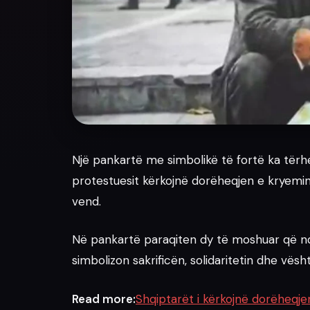
News
Një pankartë me simbolikë të fortë ka tërh
protestuesit kërkojnë dorëheqjen e kryemin
vend.
Në pankartë paraqiten dy të moshuar që nda
simbolizon sakrificën, solidaritetin dhe vësh
Read more:
Shqiptarët i kërkojnë dorëheqje