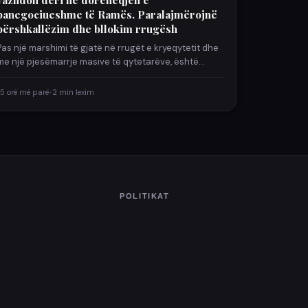
panegociueshme të Ramës. Paralajmërojnë
përshkallëzim dhe bllokim rrugësh
Pas një marshimi të gjatë në rrugët e kryeqytetit dhe
me një pjesëmarrje masive të qytetarëve, është
mbyllur…
5 orë më parë
•
2 min lexim
POLITIKAT