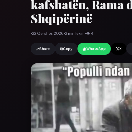
kafshatën, Rama d
Shqipërinë
•
22 Qershor, 2026
•
2 min lexim
•
👁
4
◉
𝕏
↗
⧉
WhatsApp
X
Share
Copy