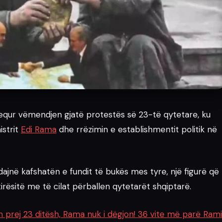
equr vëmendjen gjatë protestës së 23-të qytetare, ku
istrit
Edi Rama
dhe rrëzimin e establishmentit politik në
jnë kafshatën e fundit të bukës mes tyre, një figurë që
tirësitë me të cilat përballen qytetarët shqiptarë.
n prej 23 ditësh, Rama nuk i dëgjon! 36 vite më parë Ram