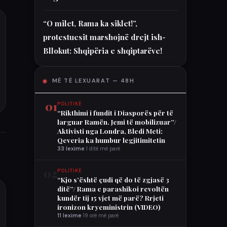
“O milet, Rama ka siklet!”,
protestuesit marshojnë drejt ish-
Bllokut: Shqipëria e shqiptarëve!
MË TË LEXUARAT — 48H
01
POLITIKË
“Rikthimi i fundit i Diasporës për të
larguar Ramën. Jemi të mobilizuar”/
Aktivisti nga Londra, Bledi Meti:
Qeveria ka humbur legjitimitetin
33 lexime
·
1 ditë më parë
02
POLITIKË
“Kjo s’është çudi që do të zgjasë 3
ditë”/ Rama e parashikoi revoltën
kundër tij 15 vjet më parë? Rrjeti
ironizon kryeministrin (VIDEO)
11 lexime
·
19 orë më parë