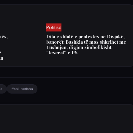
Politikë
hës,
Dita e shtatë e protestës në Divjakë,
banorët: Bashkia të mos shkrihet me
Lushnjen, digjen simbolikisht
ë
“teserat” e PS
in
ma
#sali berisha