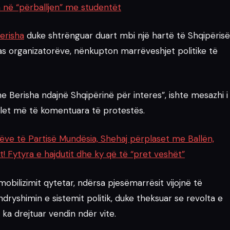
a në “përballjen” me studentët
Berisha
duke shtrënguar duart mbi një hartë të Shqipërisë
as organizatorëve, nënkupton marrëveshjet politike të
 Berisha ndajnë Shqipërinë për interes”, ishte mesazhi i
olet më të komentuara të protestës.
ëve të Partisë Mundësia, Shehaj përplaset me Ballën,
t! Fytyra e hajdutit dhe ky që të “pret veshët”
bilizimit qytetar, ndërsa pjesëmarrësit vijojnë të
dryshimin e sistemit politik, duke theksuar se revolta e
ka drejtuar vendin ndër vite.