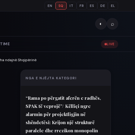
EN
SQ
IT
FR
ES
DE
EL
⌕
◐
TIME
LIVE
isha ndajnë Shqipërinë
NGA E NJËJTA KATEGORI
“Rama po përgatit aferën e radhës,
SPAK të veprojë”/ Këlliçi ngre
alarmin për projektligjin në
shëndetësi: Krijon një strukturë
paralele dhe rrezikon monopolin