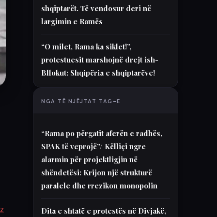
shqiptarët. Të vendosur deri në
largimin e Ramës
“O milet, Rama ka siklet!”,
protestuesit marshojnë drejt ish-
Bllokut: Shqipëria e shqiptarëve!
NGA TË NJËJTAT TAG-E
“Rama po përgatit aferën e radhës,
SPAK të veprojë”/ Këlliçi ngre
alarmin për projektligjin në
shëndetësi: Krijon një strukturë
paralele dhe rrezikon monopolin
iz
Dita e shtatë e protestës në Divjakë,