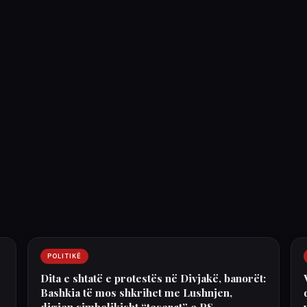
POLITIKË
Dita e shtatë e protestës në Divjakë, banorët:
Bashkia të mos shkrihet me Lushnjen,
digjen simbolikisht “teserat” e PS