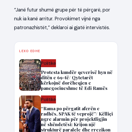
“Janë futur shumë grupe për të përçarë, por
nuk ia kanë arritur. Provokimet vijnë nga
patronazhistët,” deklaroi ai gjatë intervistës.
LEXO EDHE
Politikë
Protesta kundër qeverisë hyn në
ditën e 69-të/ Qytetarët
kërkojnë dorëheqjen e
panegociueshme të Edi Ramës
Politikë
“Rama po përgatit aferën e
radhës, SPAK të veprojë”/ Këlliçi
ngre alarmin për projektligjin
në shëndetësi: Krijon një
strukturë paralele dhe rrezikon