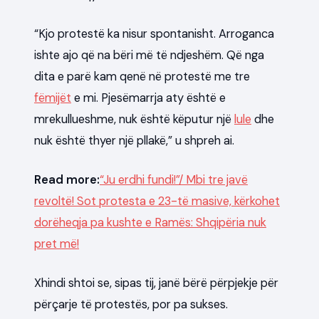
“Kjo protestë ka nisur spontanisht. Arroganca
ishte ajo që na bëri më të ndjeshëm. Që nga
dita e parë kam qenë në protestë me tre
fëmijët
e mi. Pjesëmarrja aty është e
mrekullueshme, nuk është këputur një
lule
dhe
nuk është thyer një pllakë,” u shpreh ai.
Read more:
“Ju erdhi fundi!”/ Mbi tre javë
revoltë! Sot protesta e 23-të masive, kërkohet
dorëheqja pa kushte e Ramës: Shqipëria nuk
pret më!
Xhindi shtoi se, sipas tij, janë bërë përpjekje për
përçarje të protestës, por pa sukses.