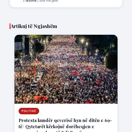
7 lexime
·
2 ditë më parë
Artikuj të Ngjashëm
POLITIKË
Protesta kundër qeverisë hyn në ditën e 69-
të/ Qytetarët kërkojnë dorëheqjen e