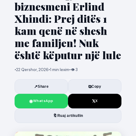
biznesmeni Erlind
Xhindi: Prej ditës 1
kam qenë në shesh
me familjen! Nuk
është këputur një lule
•
22 Qershor, 2026
•
1 min lexim
•
👁 3
↗
⧉
Share
Copy
◉
𝕏
WhatsApp
X
🔖
Ruaj artikullin