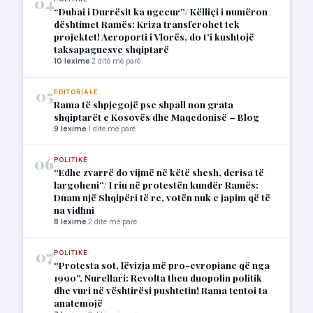
04
“Dubai i Durrësit ka ngecur”/ Këlliçi i numëron
dështimet Ramës: Kriza transferohet tek
projektet! Aeroporti i Vlorës, do t’i kushtojë
taksapaguesve shqiptarë
10 lexime
·
2 ditë më parë
05
EDITORIALE
Rama të shpjegojë pse shpall non grata
shqiptarët e Kosovës dhe Maqedonisë – Blog
9 lexime
·
1 ditë më parë
06
POLITIKË
“Edhe zvarrë do vijmë në këtë shesh, derisa të
largoheni”/ I riu në protestën kundër Ramës:
Duam një Shqipëri të re, votën nuk e japim që të
na vidhni
8 lexime
·
2 ditë më parë
07
POLITIKË
“Protesta sot, lëvizja më pro-evropiane që nga
1990”, Nurellari: Revolta theu duopolin politik
dhe vuri në vështirësi pushtetin! Rama tentoi ta
anatemojë