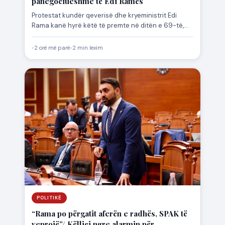
panegociueshme të Edi Ramës
Protestat kundër qeverisë dhe kryeministrit Edi
Rama kanë hyrë këtë të premte në ditën e 69-të,
ndërsa qytetarët…
•
2 orë më parë
•
2 min lexim
POLITIKË
“Rama po përgatit aferën e radhës, SPAK të
veprojë”/ Këlliçi ngre alarmin për