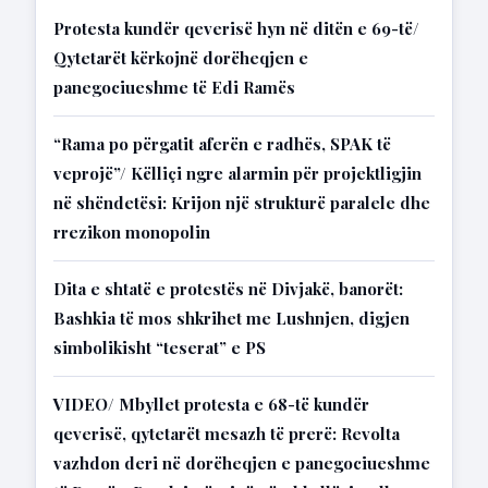
Protesta kundër qeverisë hyn në ditën e 69-të/
Qytetarët kërkojnë dorëheqjen e
panegociueshme të Edi Ramës
“Rama po përgatit aferën e radhës, SPAK të
veprojë”/ Këlliçi ngre alarmin për projektligjin
në shëndetësi: Krijon një strukturë paralele dhe
rrezikon monopolin
Dita e shtatë e protestës në Divjakë, banorët:
Bashkia të mos shkrihet me Lushnjen, digjen
simbolikisht “teserat” e PS
VIDEO/ Mbyllet protesta e 68-të kundër
qeverisë, qytetarët mesazh të prerë: Revolta
vazhdon deri në dorëheqjen e panegociueshme