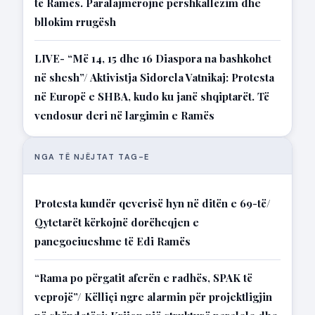
të Ramës. Paralajmërojnë përshkallëzim dhe
bllokim rrugësh
LIVE- “Më 14, 15 dhe 16 Diaspora na bashkohet
në shesh”/ Aktivistja Sidorela Vatnikaj: Protesta
në Europë e SHBA, kudo ku janë shqiptarët. Të
vendosur deri në largimin e Ramës
NGA TË NJËJTAT TAG-E
Protesta kundër qeverisë hyn në ditën e 69-të/
Qytetarët kërkojnë dorëheqjen e
panegociueshme të Edi Ramës
“Rama po përgatit aferën e radhës, SPAK të
veprojë”/ Këlliçi ngre alarmin për projektligjin