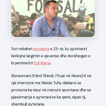
News
Sot mbahet
protesta
e 23-të, ku qytetarët
kërkojnë largimin e qeverisë dhe dorëheqjen e
kryeministrit
Edi Rama
.
Biznesmeni Erlind Xhindi, i ftuar në News24 në
një intervistë me Nisida Tufa, deklaroi se
protesta ka nisur në mënyrë spontane dhe se
pjesëmarrja e qytetarëve ka qenë, sipas tij,
shembull qytetarie.