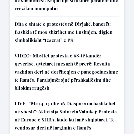
në shëndetësi: Krijon një strukturë paralele dhe
rrezikon monopolin
Dita e shtatë e protestës në Divjakë, banorët:
Bashkia të mos shkrihet me Lushnjen, digjen
simbolikisht “teserat” e PS
VIDEO/ Mbyllet protesta e 68-të kundër
qeverisë, qytetarët mesazh të prerë: Revolta
vazhdon deri në dorëheqjen e panegociueshme
të Ramës. Paralajmërojnë përshkallëzim dhe
bllokim rrugësh
LIVE- “Më 14, 15 dhe 16 Diaspora na bashkohet
në shesh”/ Aktivistja Sidorela Vatnikaj: Protesta
në Europë e SHBA, kudo ku janë shqiptarët. Të
vendosur deri në largimin e Ramës