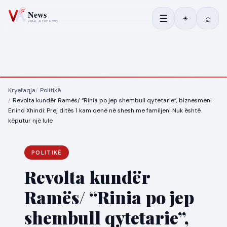
☰
⌕
☀
Kryefaqja
Politikë
Revolta kundër Ramës/ “Rinia po jep shembull qytetarie”, biznesmeni
Erlind Xhindi: Prej ditës 1 kam qenë në shesh me familjen! Nuk është
këputur një lule
POLITIKË
Revolta kundër
Ramës/ “Rinia po jep
shembull qytetarie”,