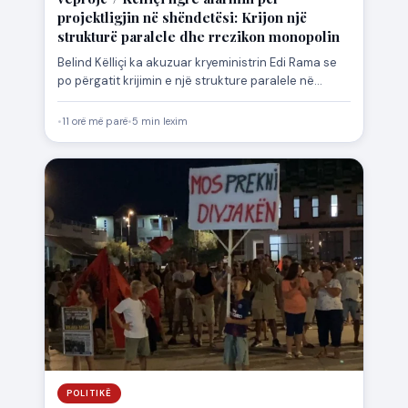
projektligjin në shëndetësi: Krijon një
strukturë paralele dhe rrezikon monopolin
Belind Këlliçi ka akuzuar kryeministrin Edi Rama se
po përgatit krijimin e një strukture paralele në
sistemin shëndetësor,…
•
11 orë më parë
•
5 min lexim
POLITIKË