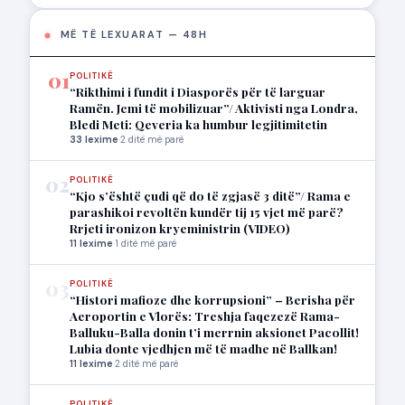
MË TË LEXUARAT — 48H
01
POLITIKË
“Rikthimi i fundit i Diasporës për të larguar
Ramën. Jemi të mobilizuar”/ Aktivisti nga Londra,
Bledi Meti: Qeveria ka humbur legjitimitetin
33 lexime
·
2 ditë më parë
02
POLITIKË
“Kjo s’është çudi që do të zgjasë 3 ditë”/ Rama e
parashikoi revoltën kundër tij 15 vjet më parë?
Rrjeti ironizon kryeministrin (VIDEO)
11 lexime
·
1 ditë më parë
03
POLITIKË
“Histori mafioze dhe korrupsioni” – Berisha për
Aeroportin e Vlorës: Treshja faqezezë Rama-
Balluku-Balla donin t’i merrnin aksionet Pacollit!
Lubia donte vjedhjen më të madhe në Ballkan!
11 lexime
·
2 ditë më parë
POLITIKË