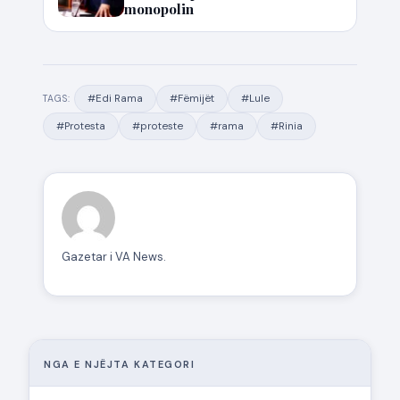
monopolin
#Edi Rama
#Fëmijët
#Lule
TAGS:
#Protesta
#proteste
#rama
#Rinia
Gazetar i VA News.
NGA E NJËJTA KATEGORI