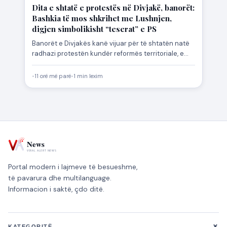
Dita e shtatë e protestës në Divjakë, banorët:
Bashkia të mos shkrihet me Lushnjen,
digjen simbolikisht “teserat” e PS
Banorët e Divjakës kanë vijuar për të shtatën natë
radhazi protestën kundër reformës territoriale, e
cila parashikon bashkimin…
•
11 orë më parë
•
1 min lexim
Portal modern i lajmeve të besueshme,
të pavarura dhe multilanguage.
Informacion i saktë, çdo ditë.
+
KATEGORITË