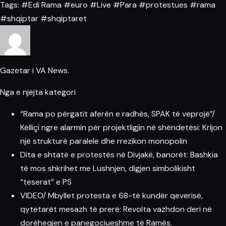
Tags:
#Edi Rama
#euro
#Live
#Para
#protestues
#rama
#shqiptar
#shqiptaret
Gazetar i VA News.
Nga e njëjta kategori
“Rama po përgatit aferën e radhës, SPAK të veprojë”/
Këlliçi ngre alarmin për projektligjin në shëndetësi: Krijon
një strukturë paralele dhe rrezikon monopolin
Dita e shtatë e protestës në Divjakë, banorët: Bashkia
të mos shkrihet me Lushnjen, digjen simbolikisht
“teserat” e PS
VIDEO/ Mbyllet protesta e 68-të kundër qeverisë,
qytetarët mesazh të prerë: Revolta vazhdon deri në
dorëheqjen e panegociueshme të Ramës.