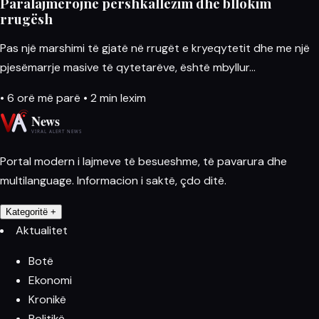
Paralajmërojnë përshkallëzim dhe bllokim
rrugësh
Pas një marshimi të gjatë në rrugët e kryeqytetit dhe me një
pjesëmarrje masive të qytetarëve, është mbyllur…
•
6 orë më parë
•
2 min lexim
Portal modern i lajmeve të besueshme, të pavarura dhe
multilanguage. Informacion i saktë, çdo ditë.
Kategoritë
+
Aktualitet
Botë
Ekonomi
Kronikë
Politikë