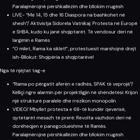
Paralajmërojnë përshkallëzim dhe bllokim rrugësh
LIVE- “Më 14, 15 dhe 16 Diaspora na bashkohet në
shesh”/ Aktivistja Sidorela Vatnikaj: Protesta në Europë
e SHBA, kudo ku janë shqiptarët. Të vendosur deri në
largimin e Ramës
“O milet, Rama ka siklet!”, protestuesit marshojnë drejt
ish-Bllokut: Shqipëria e shqiptarëve!
Nga të njëjtat tag-e
“Rama po përgatit aferën e radhës, SPAK të veprojë”/
Këlliçi ngre alarmin për projektligjin në shëndetësi: Krijon
një strukturë paralele dhe rrezikon monopolin
VIDEO/ Mbyllet protesta e 68-të kundër qeverisë,
qytetarët mesazh të prerë: Revolta vazhdon deri në
dorëheqjen e panegociueshme të Ramës.
Paralajmërojnë përshkallëzim dhe bllokim rrugësh