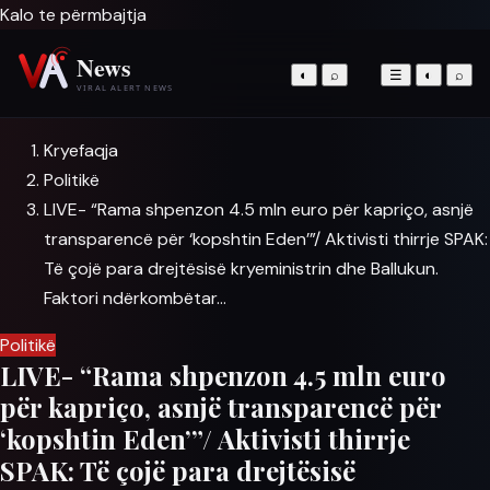
Kalo te përmbajtja
◐
⌕
☰
◐
⌕
Kryefaqja
Politikë
LIVE- “Rama shpenzon 4.5 mln euro për kapriço, asnjë
transparencë për ‘kopshtin Eden’”/ Aktivisti thirrje SPAK:
Të çojë para drejtësisë kryeministrin dhe Ballukun.
Faktori ndërkombëtar…
Politikë
LIVE- “Rama shpenzon 4.5 mln euro
për kapriço, asnjë transparencë për
‘kopshtin Eden’”/ Aktivisti thirrje
SPAK: Të çojë para drejtësisë