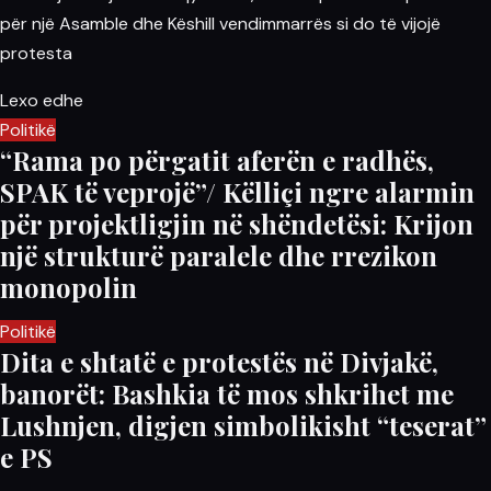
për një Asamble dhe Këshill vendimmarrës si do të vijojë
protesta
Lexo edhe
Politikë
“Rama po përgatit aferën e radhës,
SPAK të veprojë”/ Këlliçi ngre alarmin
për projektligjin në shëndetësi: Krijon
një strukturë paralele dhe rrezikon
monopolin
Politikë
Dita e shtatë e protestës në Divjakë,
banorët: Bashkia të mos shkrihet me
Lushnjen, digjen simbolikisht “teserat”
e PS