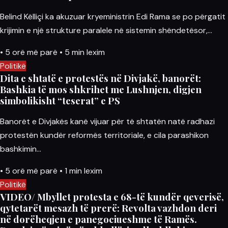
Belind Këlliçi ka akuzuar kryeministrin Edi Rama se po përgatit
krijimin e një strukture paralele në sistemin shëndetësor,…
•
5 orë më parë
•
5 min lexim
Politikë
Dita e shtatë e protestës në Divjakë, banorët:
Bashkia të mos shkrihet me Lushnjen, digjen
simbolikisht “teserat” e PS
Banorët e Divjakës kanë vijuar për të shtatën natë radhazi
protestën kundër reformës territoriale, e cila parashikon
bashkimin…
•
5 orë më parë
•
1 min lexim
Politikë
VIDEO/ Mbyllet protesta e 68-të kundër qeverisë,
qytetarët mesazh të prerë: Revolta vazhdon deri
në dorëheqjen e panegociueshme të Ramës.