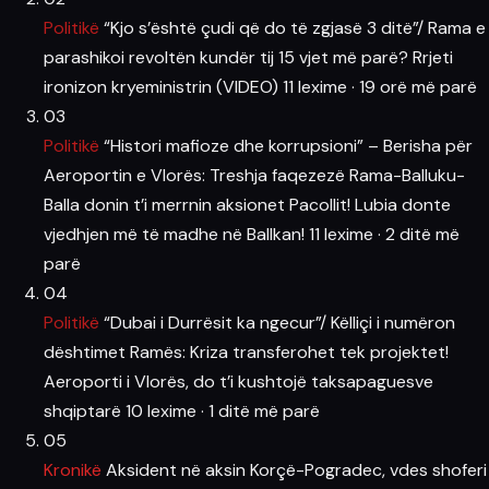
Politikë
“Kjo s’është çudi që do të zgjasë 3 ditë”/ Rama e
parashikoi revoltën kundër tij 15 vjet më parë? Rrjeti
ironizon kryeministrin (VIDEO)
11 lexime
·
19 orë më parë
03
Politikë
“Histori mafioze dhe korrupsioni” – Berisha për
Aeroportin e Vlorës: Treshja faqezezë Rama-Balluku-
Balla donin t’i merrnin aksionet Pacollit! Lubia donte
vjedhjen më të madhe në Ballkan!
11 lexime
·
2 ditë më
parë
04
Politikë
“Dubai i Durrësit ka ngecur”/ Këlliçi i numëron
dështimet Ramës: Kriza transferohet tek projektet!
Aeroporti i Vlorës, do t’i kushtojë taksapaguesve
shqiptarë
10 lexime
·
1 ditë më parë
05
Kronikë
Aksident në aksin Korçë-Pogradec, vdes shoferi