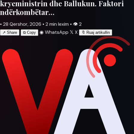
kryeministrin dhe Ballukun. Faktori
ndërkombëtar…
•
28 Qershor, 2026
•
2 min lexim
•
👁
2
◉
WhatsApp
𝕏
X
↗
Share
⧉
Copy
🔖
Ruaj artikullin