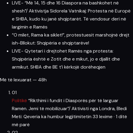
LIVE- “Më 14, 15 dhe 16 Diaspora na bashkohet në
shesh”/ Aktivistja Sidorela Vatnikaj: Protesta në Europë
e SHBA, kudo ku janë shqiptarët. Të vendosur deri në
largimin e Ramës
“O milet, Rama ka siklet!”, protestuesit marshojnë drejt
ish-Bllokut: Shqipëria e shqiptarëve!
LIVE- Qytetari i drejtohet Ramës nga protesta:
Shqipëria është e Zotit dhe e mikut, jo e djallit dhe
armikut. SHBA dhe BE t’i kërkojë dorëheqjen
Më të lexuarat — 48h
01
Politikë
“Rikthimi i fundit i Diasporës për të larguar
Ramën. Jemi të mobilizuar”/ Aktivisti nga Londra, Bledi
Meti: Qeveria ka humbur legjitimitetin
33 lexime
·
1 ditë
më parë
02