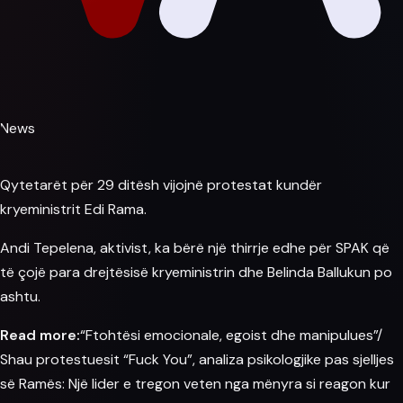
News
Qytetarët për 29 ditësh vijojnë protestat kundër
kryeministrit
Edi Rama
.
Andi Tepelena, aktivist, ka bërë një thirrje edhe për SPAK që
të çojë
para
drejtësisë kryeministrin dhe Belinda Ballukun po
ashtu.
Read more:
“Ftohtësi emocionale, egoist dhe manipulues”/
Shau protestuesit “Fuck You”, analiza psikologjike pas sjelljes
së Ramës: Një lider e tregon veten nga mënyra si reagon kur