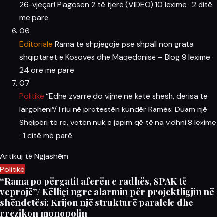
26-vjeçar! Plagosen 2 të tjerë (VIDEO)
10 lexime
·
2 ditë
më parë
06
Editoriale
Rama të shpjegojë pse shpall non grata
shqiptarët e Kosovës dhe Maqedonisë – Blog
9 lexime
·
24 orë më parë
07
Politikë
“Edhe zvarrë do vijmë në këtë shesh, derisa të
largoheni”/ I riu në protestën kundër Ramës: Duam një
Shqipëri të re, votën nuk e japim që të na vidhni
8 lexime
·
1 ditë më parë
Artikuj të Ngjashëm
Politikë
“Rama po përgatit aferën e radhës, SPAK të
veprojë”/ Këlliçi ngre alarmin për projektligjin në
shëndetësi: Krijon një strukturë paralele dhe
rrezikon monopolin