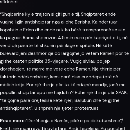
sfidohet
“Shqipërinë ky e trajton si çifligun e tij. Shqiptarët ende
vuajnë ligjin antishqiptar nga ai dhe Berisha. Ka ndërtuar
kopshtin e Eden dhe ende nuk ka bërë transparencë se si e
ka paguar.
Rama
shpenzon 4.5 mln
euro
për kapriçot e tij, në
vend që paratë të shkonin për ilaçe e spitale. Në këtë
bulevard jeni dëshmor që do largojmë jo vetëm Ramën por të
gjithë kastën politike 35-vjeçare. Vuçiç sivllau po jep
dorëheqjen, të marrë me vete edhe Ramën. Një thirrje për
faktorin ndërkombëtar, kemi parë disa eurodeputetë në
mbështetje. Por një thirrje për ta, të ndajnë mendje, janë me
popullin
shqiptar
apo me hajdutin? Edhe një thirrje për SPAK,
“të çojnë para drejtësisë këtë njeri, Ballukun dhe të gjithë
antishqiptarët”, u shpreh një tjetër
protestues
.
Read more:
“Dorëheqja e Ramës, pikë e pa diskutueshme”/
Rreth një muaj revoltë qytetare, Andi Tepelena: Po punohet