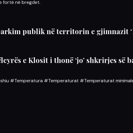
 e fortë në
bregdet
.
arkim publik në territorin e gjimnazit 
ëlcyrës e Klosit i thonë ‘jo’ shkrirjes s
shiu
#Temperatura
#Temperaturat
#Temperaturat minimal