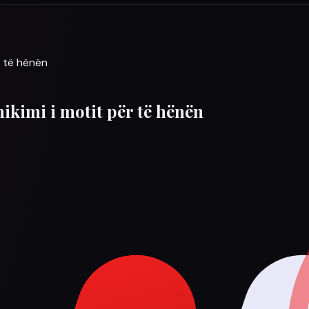
r të hënën
hikimi i motit për të hënën