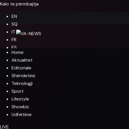
Kalo te përmbajtja
EN
SQ
IT
FR
ES
Home
DE
Aktualitet
EL
Editoriale
Shëndetësi
Teknologji
Sport
Lifestyle
Showbiz
Udhëtime
LIVE