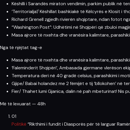
Këshilli i Sarandës miraton vendimin, parkim publik në ter
‘Territorialja’/ Këshillat bashkiakë të Këlcyrës e Klosit i
Richard Grenell zgjedh rivierën shqiptare, ndan fotot n
“Washington Post”: Udhëtimi në Shqipëri që zbuloi magjin
Masa ajrore të nxehta dhe vranësira kalimtare, parashik
Nga të njëjtat tag-e
Masa ajrore të nxehta dhe vranësira kalimtare, parashik
‘Faleminderit Shqipëri’, Ambasada gjermane vlerëson eki
Temperatura deri në 40 gradë celsius, parashikimi i mot
Gjipe/ Babai holandez me 2 fëmijët e tij ‘bllokohen’ në t
Fier/ Thahet lumi Gjanica, dalin në pah mbeturinat! Nis p
Më të lexuarat — 48h
01
Politikë
“Rikthimi i fundit i Diasporës për të larguar Ramën