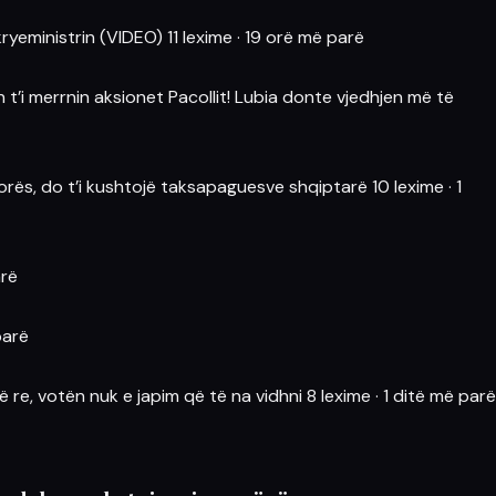
kryeministrin (VIDEO)
11 lexime
·
19 orë më parë
t’i merrnin aksionet Pacollit! Lubia donte vjedhjen më të
Vlorës, do t’i kushtojë taksapaguesve shqiptarë
10 lexime
·
1
arë
parë
ë re, votën nuk e japim që të na vidhni
8 lexime
·
1 ditë më parë