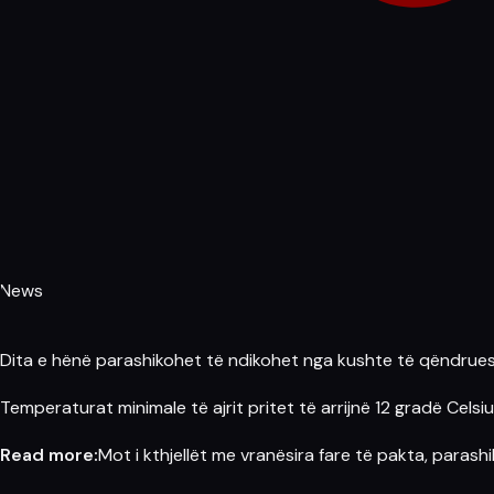
News
Dita e hënë parashikohet të ndikohet nga kushte të qëndrues
Temperaturat minimale
të ajrit pritet të arrijnë 12 gradë Cels
Read more:
Mot i kthjellët me vranësira fare të pakta, parash