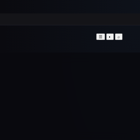
☰
◐
⌕