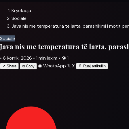
Kryefaqja
Sociale
Java nis me temperatura të larta, parashikimi i motit pë
Sociale
Java nis me temperatura të larta, paras
•
6 Korrik, 2026
•
1 min lexim
•
👁
1
◉
WhatsApp
𝕏
X
↗
Share
⧉
Copy
🔖
Ruaj artikullin