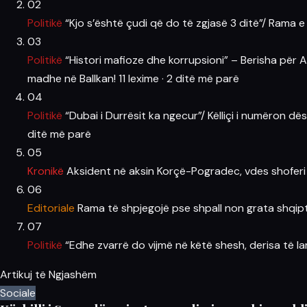
02
Politikë
“Kjo s’është çudi që do të zgjasë 3 ditë”/ Rama e 
03
Politikë
“Histori mafioze dhe korrupsioni” – Berisha për 
madhe në Ballkan!
11 lexime
·
2 ditë më parë
04
Politikë
“Dubai i Durrësit ka ngecur”/ Këlliçi i numëron d
ditë më parë
05
Kronikë
Aksident në aksin Korçë-Pogradec, vdes shoferi 
06
Editoriale
Rama të shpjegojë pse shpall non grata shqi
07
Politikë
“Edhe zvarrë do vijmë në këtë shesh, derisa të la
Artikuj të Ngjashëm
Sociale