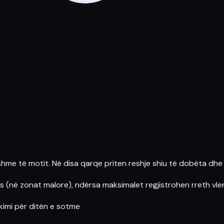
hme të motit. Në disa qarqe priten
reshje shiu
të dobëta dhe t
ius (në zonat
malore
), ndërsa maksimalet regjistrohen rreth vle
ikimi për ditën e sotme