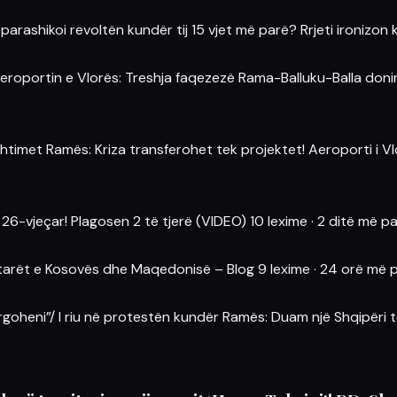
parashikoi revoltën kundër tij 15 vjet më parë? Rrjeti ironizon 
Aeroportin e Vlorës: Treshja faqezezë Rama-Balluku-Balla donin 
ështimet Ramës: Kriza transferohet tek projektet! Aeroporti i 
26-vjeçar! Plagosen 2 të tjerë (VIDEO)
10 lexime
·
2 ditë më p
ptarët e Kosovës dhe Maqedonisë – Blog
9 lexime
·
24 orë më 
rgoheni”/ I riu në protestën kundër Ramës: Duam një Shqipëri t