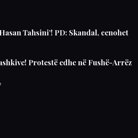
‘Hasan Tahsini’! PD: Skandal, cenohet
ë bashkive! Protestë edhe në Fushë-Arrëz
e