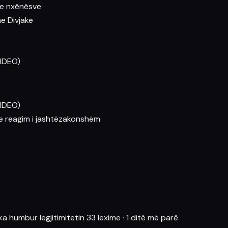
a e nxënësve
he Divjakë
VIDEO)
VIDEO)
he reagim i jashtëzakonshëm
 ka humbur legjitimitetin
33 lexime
·
1 ditë më parë