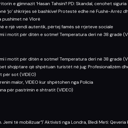
ritorin e gjimnazit ‘Hasan Tahsini’! PD: Skandal, cenohet siguri
 thonë ‘jo’ shkrirjes së bashkive! Protestë edhe në Fushë-Arrëz d
ga pushimet në Vlorë
ë e një vendi autentik, përtej famës së rrjeteve sociale
imi i motit për ditën e sotme! Temperatura deri në 38 gradë (
imi i motit për ditën e sotme! Temperatura deri në 38 gradë (
pet shqiptare që shpëtuan turistët në jug: Profesionalizëm d
it për sot (VIDEO)
errenin malor, VIDEO kur shpëtohen nga Policia
una për pastrimin e shtratit (VIDEO)
. Jemi të mobilizuar”/ Aktivisti nga Londra, Bledi Meti: Qeveria