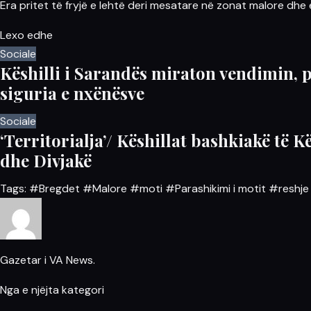
Era pritet të fryjë e lehtë deri mesatare në zonat malore dhe
Lexo edhe
Sociale
Këshilli i Sarandës miraton vendimin, p
siguria e nxënësve
Sociale
‘Territorialja’/ Këshillat bashkiakë të K
dhe Divjakë
Tags:
#Bregdet
#Malore
#moti
#Parashikimi i motit
#reshje 
Gazetar i VA News.
Nga e njëjta kategori