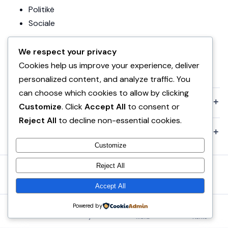
Politikë
Sociale
Editoriale
We respect your privacy
Teknologji
Cookies help us improve your experience, deliver
Uncategorized
personalized content, and analyze traffic. You
can choose which cookies to allow by clicking
+
KOMPANIA
Customize
. Click
Accept All
to consent or
Reject All
to decline non-essential cookies.
+
POLITIKAT
Customize
Reject All
© 2026 VA News.
Bërë me ♥ në Shqipëri
Accept All
⌂
◷
Powered by
☰
⌕
Kreu
Të Rejat
Menu
Kërko