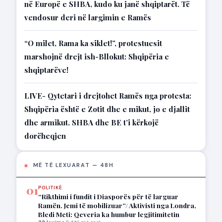
në Europë e SHBA, kudo ku janë shqiptarët. Të
vendosur deri në largimin e Ramës
“O milet, Rama ka siklet!”, protestuesit
marshojnë drejt ish-Bllokut: Shqipëria e
shqiptarëve!
LIVE- Qytetari i drejtohet Ramës nga protesta:
Shqipëria është e Zotit dhe e mikut, jo e djallit
dhe armikut. SHBA dhe BE t’i kërkojë
dorëheqjen
MË TË LEXUARAT — 48H
01
POLITIKË
“Rikthimi i fundit i Diasporës për të larguar
Ramën. Jemi të mobilizuar”/ Aktivisti nga Londra,
Bledi Meti: Qeveria ka humbur legjitimitetin