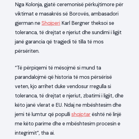
Nga Kolonja, gjatë ceremonisë përkujtimore për
viktimat e masakrës së Borovës, ambasadori
gjerman ne
Shqiperi
Karl Bergner theksoi se
toleranca, të drejtat e njeriut dhe sundimi i ligjit
janë garancia që tragjedi të tilla të mos
përsëriten.
“Të përpiqemi të mësojmë si mund ta
parandalojmë që historia të mos përsërisë
veten, kjo arrihet duke vendosur rregulla si
toleranca, të drejtat e njeriut, zbatimi i ligjit, dhe
këto janë vlerat e EU. Ndaj ne mbështesim dhe
jemi të lumtur që populli
shqiptar
është në linjë
me këto parime dhe e mbështesim procesin e
integrimit”, tha ai.