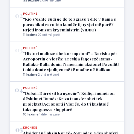
33 lexime
·
2 ditë më parë
02
POLITIKË
“Kjo s’është çudi që do të zgjasë 3 ditë”/ Rama e
parashikoi revoltën kundër tij 15 vjet më parë?
Rrjeti ironizon kryeministrin (VIDEO)
11 lexime
·
22 orë më parë
03
POLITIKË
“Histori mafioze dhe korrupsioni” – Berisha për
Aeroportin e Vlorës: Treshja faqezezë Rama-
Balluku-Balla donin t’i merrnin aksionet Pacollit!
Lubia donte vjedhjen më të madhe në Ballkan!
11 lexime
·
2 ditë më parë
04
POLITIKË
“Dubai i Durrësit ka ngecur”/ Këlliçi i numëron
dështimet Ramës: Kriza transferohet tek
projektet! Aeroporti i Vlorës, do t’i kushtojë
taksapaguesve shqiptarë
10 lexime
·
1 ditë më parë
05
KRONIKË
Aksident në aksin Korçë-Pogradec, vdes shoferi