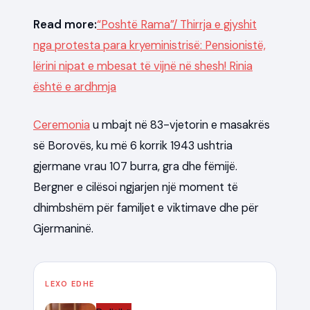
Read more:
“Poshtë Rama”/ Thirrja e gjyshit
nga protesta para kryeministrisë: Pensionistë,
lërini nipat e mbesat të vijnë në shesh! Rinia
është e ardhmja
Ceremonia
u mbajt në 83-vjetorin e masakrës
së Borovës, ku më 6 korrik 1943 ushtria
gjermane vrau 107 burra, gra dhe fëmijë.
Bergner e cilësoi ngjarjen një moment të
dhimbshëm për familjet e viktimave dhe për
Gjermaninë.
LEXO EDHE