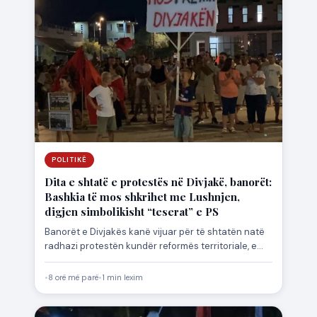
POLITIKË
Dita e shtatë e protestës në Divjakë, banorët:
Bashkia të mos shkrihet me Lushnjen,
digjen simbolikisht “teserat” e PS
Banorët e Divjakës kanë vijuar për të shtatën natë
radhazi protestën kundër reformës territoriale, e
cila parashikon bashkimin…
•
8 orë më parë
•
1 min lexim