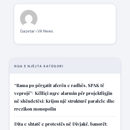
Gazetar i VA News.
NGA E NJËJTA KATEGORI
“Rama po përgatit aferën e radhës, SPAK të
veprojë”/ Këlliçi ngre alarmin për projektligjin
në shëndetësi: Krijon një strukturë paralele dhe
rrezikon monopolin
Dita e shtatë e protestës në Divjakë, banorët: