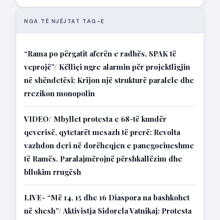
NGA TË NJËJTAT TAG-E
“Rama po përgatit aferën e radhës, SPAK të
veprojë”/ Këlliçi ngre alarmin për projektligjin
në shëndetësi: Krijon një strukturë paralele dhe
rrezikon monopolin
VIDEO/ Mbyllet protesta e 68-të kundër
qeverisë, qytetarët mesazh të prerë: Revolta
vazhdon deri në dorëheqjen e panegociueshme
të Ramës. Paralajmërojnë përshkallëzim dhe
bllokim rrugësh
LIVE- “Më 14, 15 dhe 16 Diaspora na bashkohet
në shesh”/ Aktivistja Sidorela Vatnikaj: Protesta