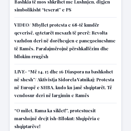
Bashkia të mos shkrihet me Lushnjen, digjen
simbolikisht “teserat” e PS
VIDEO/ Mbyllet protesta e 68-të kundër
qeverisë, qytetarët mesazh të prerë: Revolta
vazhdon deri në dorëheqjen e panegociueshme
të Ramës. Paralajmërojnë përshkallëzim dhe
bllokim rrugësh
LIVE- “Më 14, 15 dhe 16 Diaspora na bashkohet
në shesh”/ Aktivistja Sidorela Vatnikaj: Protesta
në Europë e SHBA, kudo ku janë shqiptarët. Të
vendosur deri në largimin e Ramës
“O milet, Rama ka siklet!”, protestuesit
marshojnë drejt ish-Bllokut: Shqipëria e
shqiptarëve!