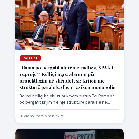
POLITIKË
“Rama po përgatit aferën e radhës, SPAK të
veprojë”/ Këlliçi ngre alarmin për
projektligjin në shëndetësi: Krijon një
strukturë paralele dhe rrezikon monopolin
Belind Këlliçi ka akuzuar kryeministrin Edi Rama se
po përgatit krijimin e një strukture paralele në
sistemin shëndetësor,…
•
8 orë më parë
•
5 min lexim