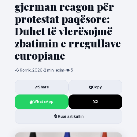
gjerman reagon për
protestat paqësore:
Duhet të vlerësojmë
zbatimin e rregullave
europiane
•
6 Korrik, 2026
•
2 min lexim
•
👁 5
↗
⧉
Share
Copy
◉
𝕏
WhatsApp
X
🔖
Ruaj artikullin