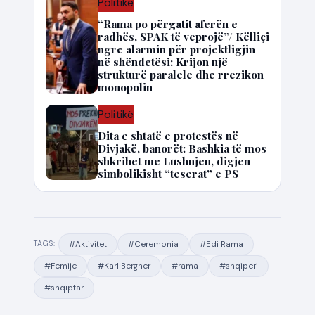
Politikë
“Rama po përgatit aferën e
radhës, SPAK të veprojë”/ Këlliçi
ngre alarmin për projektligjin
në shëndetësi: Krijon një
strukturë paralele dhe rrezikon
monopolin
Politikë
Dita e shtatë e protestës në
Divjakë, banorët: Bashkia të mos
shkrihet me Lushnjen, digjen
simbolikisht “teserat” e PS
#Aktivitet
#Ceremonia
#Edi Rama
TAGS:
#Femije
#Karl Bergner
#rama
#shqiperi
#shqiptar