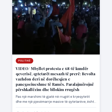
POLITIKË
VIDEO/ Mbyllet protesta e 68-të kundër
qeverisë, qytetarët mesazh të prerë: Revolta
vazhdon deri në dorëheqjen e
panegociueshme të Ramës. Paralajmërojnë
përshkallëzim dhe bllokim rrugësh
Pas një marshimi të gjatë në rrugët e kryeqytetit
dhe me një pjesëmarrje masive të qytetarëve, është
mbyllur…