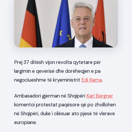
News
Prej 37 ditësh vijon revolta qytetare për
largimin e qeverisë dhe dorëheqjen e pa
negociueshme të kryeministrit
Edi Rama
.
Ambasadori gjerman në Shqipëri
Karl Bergner
komentoi protestat paqësore që po zhvillohen
në Shqipëri, duke i cilësuar ato pjesë të vlerave
europiane.