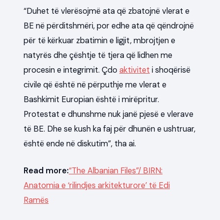
“Duhet të vlerësojmë ata që zbatojnë vlerat e
BE në përditshmëri, por edhe ata që qëndrojnë
për të kërkuar zbatimin e ligjit, mbrojtjen e
natyrës dhe çështje të tjera që lidhen me
procesin e integrimit. Çdo
aktivitet
i shoqërisë
civile që është në përputhje me vlerat e
Bashkimit Europian është i mirëpritur.
Protestat e dhunshme nuk janë pjesë e vlerave
të BE. Dhe se kush ka faj për dhunën e ushtruar,
është ende në diskutim”, tha ai.
Read more:
“The Albanian Files”/ BIRN:
Anatomia e ‘rilindjes arkitekturore’ të Edi
Ramës