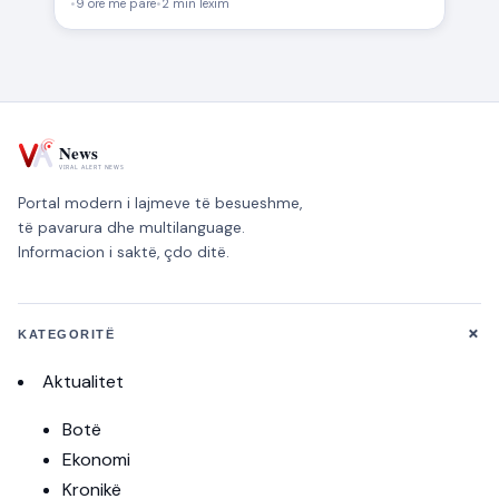
•
9 orë më parë
•
2 min lexim
Portal modern i lajmeve të besueshme,
të pavarura dhe multilanguage.
Informacion i saktë, çdo ditë.
+
KATEGORITË
Aktualitet
Botë
Ekonomi
Kronikë