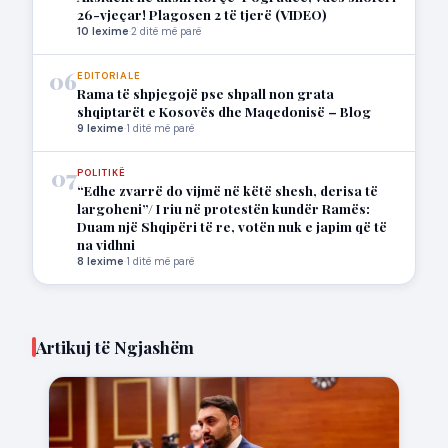
26-vjeçar! Plagosen 2 të tjerë (VIDEO)
10 lexime
·
2 ditë më parë
06
EDITORIALE
Rama të shpjegojë pse shpall non grata
shqiptarët e Kosovës dhe Maqedonisë – Blog
9 lexime
·
1 ditë më parë
07
POLITIKË
“Edhe zvarrë do vijmë në këtë shesh, derisa të
largoheni”/ I riu në protestën kundër Ramës:
Duam një Shqipëri të re, votën nuk e japim që të
na vidhni
8 lexime
·
1 ditë më parë
Artikuj të Ngjashëm