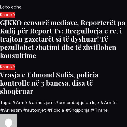
Lexo edhe
Kronikë
GJKKO censurë mediave, Reporterët pa
Kufij për Report Tv: Rregullorja e re, i
trajton gazetarët si të dyshuar! Të
pezullohet zbatimi dhe të zhvillohen
konsultime
Kronikë
Vrasja e Edmond Sulës, policia
kontrolle në 3 banesa, disa të
shoqëruar
Tags:
#Armë
#arme zjarri
#armembajtje pa leje
#Armët
#Arrestim
#automjet
#Policia
#Shqiponja
#Tirane