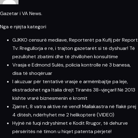
Gazetar i VA News.
Nga e njëjta kategori
GJKKO censurë mediave, Reporterët pa Kufij për Report
Tv: Rregullorja e re, i trajton gazetarët si të dyshuar! Të
pezullohet zbatimi dhe të zhvillohen konsultime
Vrasja e Edmond Sulës, policia kontrolle në 3 banesa,
disa të shoqëruar
I akuzuar për tentativë vrasje e armëmbajtje pa leje,
ekstradohet nga Italia drejt Tiranës 38-vjeçari! Në 2013
kishte vrarë biznesmenin e kromit
Zjarret, 8 vatra aktive në vend! Mallakastra në flakë prej
4 ditësh, ndërhyhet me 2 helikopterë (VIDEO)
Hyjnë në fuqi ndryshimet e Kodit Rrugor, të dehurve
përsëritës në timon u hiqet patenta përjetë!