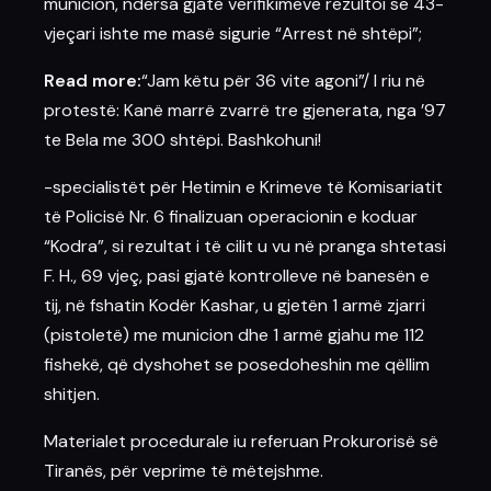
municion, ndërsa gjatë verifikimeve rezultoi se 43-
vjeçari ishte me masë sigurie “Arrest në shtëpi”;
Read more:
“Jam këtu për 36 vite agoni”/ I riu në
protestë: Kanë marrë zvarrë tre gjenerata, nga ’97
te Bela me 300 shtëpi. Bashkohuni!
-specialistët për Hetimin e Krimeve të Komisariatit
të Policisë Nr. 6 finalizuan operacionin e koduar
“Kodra”, si rezultat i të cilit u vu në pranga shtetasi
F. H., 69 vjeç, pasi gjatë kontrolleve në banesën e
tij, në fshatin Kodër Kashar, u gjetën 1 armë zjarri
(pistoletë) me municion dhe 1 armë gjahu me 112
fishekë, që dyshohet se posedoheshin me qëllim
shitjen.
Materialet procedurale iu referuan Prokurorisë së
Tiranës, për veprime të mëtejshme.