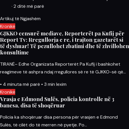
·
2 ditë më parë
Artikuj të Ngjashëm
Kronikë
GJKKO censurë mediave, Reporterët pa Kufij për
Report Tv: Rregullorja e re, i trajton gazetarët si
të dyshuar! Të pezullohet zbatimi dhe të zhvillohen
konsultime
TIRANË– Edhe Organizata Reporterët Pa Kufij i bashkohet
reagimeve të ashpra ndaj rregullores së re të GJKKO-së që…
•
4 minuta më parë
•
3 min lexim
Kronikë
Vrasja e Edmond Sulës, policia kontrolle në 3
banesa, disa të shoqëruar
Policia ka shoqëruar disa persona për vrasjen e Edmond
Sulës, të cilët do të merren në pyetje. Po…