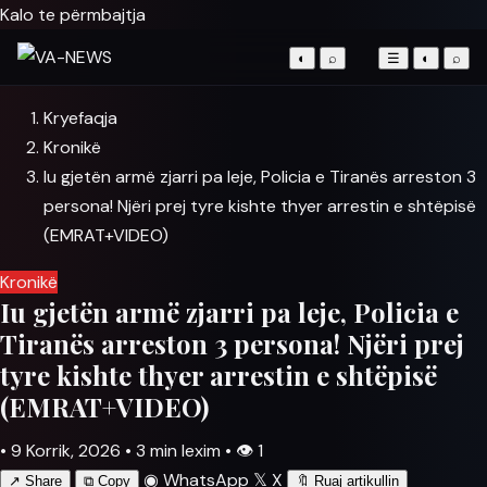
Kalo te përmbajtja
◐
⌕
☰
◐
⌕
Kryefaqja
Kronikë
Iu gjetën armë zjarri pa leje, Policia e Tiranës arreston 3
persona! Njëri prej tyre kishte thyer arrestin e shtëpisë
(EMRAT+VIDEO)
Kronikë
Iu gjetën armë zjarri pa leje, Policia e
Tiranës arreston 3 persona! Njëri prej
tyre kishte thyer arrestin e shtëpisë
(EMRAT+VIDEO)
•
9 Korrik, 2026
•
3 min lexim
•
👁
1
◉
WhatsApp
𝕏
X
↗
Share
⧉
Copy
🔖
Ruaj artikullin