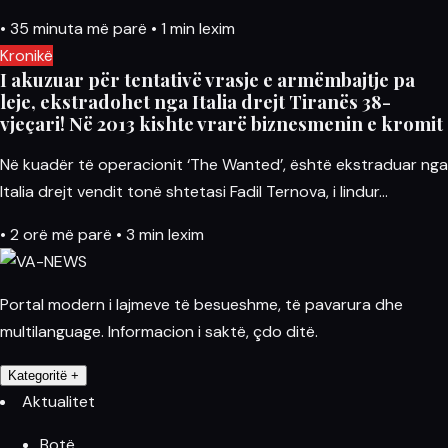
•
35 minuta më parë
•
1 min lexim
Kronikë
I akuzuar për tentativë vrasje e armëmbajtje pa
leje, ekstradohet nga Italia drejt Tiranës 38-
vjeçari! Në 2013 kishte vrarë biznesmenin e kromit
Në kuadër të operacionit ‘The Wanted’, është ekstraduar nga
Italia drejt vendit tonë shtetasi Fadil Ternova, i lindur…
•
2 orë më parë
•
3 min lexim
Portal modern i lajmeve të besueshme, të pavarura dhe
multilanguage. Informacion i saktë, çdo ditë.
Kategoritë
+
Aktualitet
Botë