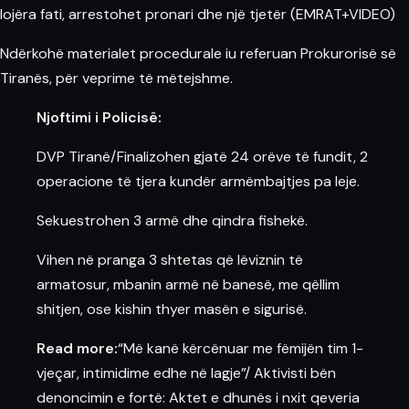
lojëra fati, arrestohet pronari dhe një tjetër (EMRAT+VIDEO)
Ndërkohë materialet procedurale iu referuan Prokurorisë së
Tiranës, për veprime të mëtejshme.
Njoftimi i Policisë:
DVP Tiranë/Finalizohen gjatë 24 orëve të fundit, 2
operacione të tjera kundër armëmbajtjes pa leje.
Sekuestrohen 3 armë dhe qindra fishekë.
Vihen në pranga 3 shtetas që lëviznin të
armatosur, mbanin armë në banesë, me qëllim
shitjen, ose kishin thyer masën e sigurisë.
Read more:
“Më kanë kërcënuar me fëmijën tim 1-
vjeçar, intimidime edhe në lagje”/ Aktivisti bën
denoncimin e fortë: Aktet e dhunës i nxit qeveria