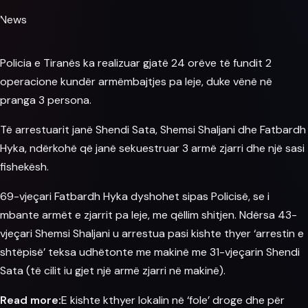
News
Policia
e Tiranës ka realizuar gjatë 24 orëve të fundit 2
operacione kundër armëmbajtjes pa leje, duke vënë në
pranga 3 persona.
Të arrestuarit janë Shendi Sata, Shemsi Shaljani dhe Fatbardh
Hyka, ndërkohë që janë sekuestruar 3
armë
zjarri dhe një sasi
fishekësh.
69-vjeçari Fatbardh Hyka dyshohet sipas Policisë, se i
mbante
armët
e zjarrit pa leje, me qëllim shitjen. Ndërsa 43-
vjeçari Shemsi Shaljani u arrestua pasi kishte thyer ‘arrestin e
shtëpisë’ teksa udhëtonte me makinë me 31-vjeçarin Shendi
Sata (të cilit iu gjet një armë zjarri në makinë).
Read more:
E kishte kthyer lokalin në ‘fole’ droge dhe për