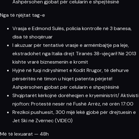
Ashpërsohen gjobat për celularin e shpejtësinë
Nga të njëjtat tag-e
Vrasja e Edmond Sulës, policia kontrolle në 3 banesa,
disa të shoqëruar
I akuzuar për tentativë vrasje e armëmbajtje pa leje,
ekstradohet nga Italia drejt Tiranës 38-vjeçari! Në 2013
kishte vrarë biznesmenin e kromit
Hyjnë në fuqi ndryshimet e Kodit Rrugor, të dehurve
përsëritës në timon u hiqet patenta përjetë!
Ashpërsohen gjobat për celularin e shpejtësinë
Shqiptarët kërkojnë dorëheqjen e kryeministrit/ Aktivisti
njofton: Protestë nesër në Fushë Arrëz, në orën 17:00
Rrezikoi pushuesit, 300 mijë lekë gjobë për drejtuesin e
Jet Ski në Zvërnec (VIDEO)
Më të lexuarat — 48h