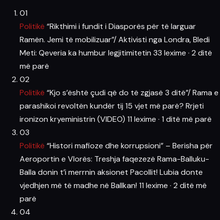
01
Politikë
“Rikthimi i fundit i Diasporës për të larguar
Ramën. Jemi të mobilizuar”/ Aktivisti nga Londra, Bledi
Meti: Qeveria ka humbur legjitimitetin
33 lexime
·
2 ditë
më parë
02
Politikë
“Kjo s’është çudi që do të zgjasë 3 ditë”/ Rama e
parashikoi revoltën kundër tij 15 vjet më parë? Rrjeti
ironizon kryeministrin (VIDEO)
11 lexime
·
1 ditë më parë
03
Politikë
“Histori mafioze dhe korrupsioni” – Berisha për
Aeroportin e Vlorës: Treshja faqezezë Rama-Balluku-
Balla donin t’i merrnin aksionet Pacollit! Lubia donte
vjedhjen më të madhe në Ballkan!
11 lexime
·
2 ditë më
parë
04