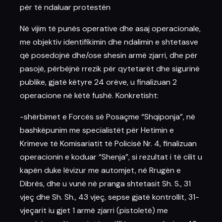
për të ndaluar protestën
Në vijim të punës operative dhe asaj operacionale,
me objektiv identifikimin dhe ndalimin e shtetasve
që posedojnë dhe/ose shesin armë zjarri, dhe për
pasojë, përbëjnë rrezik për qytetarët dhe sigurinë
publike, gjatë këtyre 24 orëve, u finalizuan 2
operacione në këtë fushë. Konkretisht:
-shërbimet e Forcës së Posaçme “
Shqiponja
”, në
bashkëpunim me specialistët për Hetimin e
Krimeve të Komisariatit të Policisë Nr. 4, finalizuan
operacionin e koduar “Shenja”, si rezultat i të cilit u
kapën duke lëvizur me
automjet
, në Rrugën e
Dibrës, dhe u vunë në pranga shtetasit Sh. S., 31
vjeç dhe Sh. Sh., 43 vjeç, sepse gjatë kontrollit, 31-
vjeçarit iu gjet 1 armë zjarri (pistoletë) me