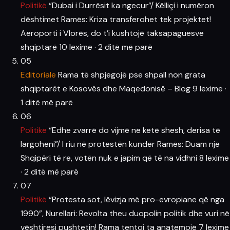
Politikë
“Dubai i Durrësit ka ngecur”/ Këlliçi i numëron
dështimet Ramës: Kriza transferohet tek projektet!
Aeroporti i Vlorës, do t’i kushtojë taksapaguesve
shqiptarë
10 lexime
·
2 ditë më parë
05
Editoriale
Rama të shpjegojë pse shpall non grata
shqiptarët e Kosovës dhe Maqedonisë – Blog
9 lexime
·
1 ditë më parë
06
Politikë
“Edhe zvarrë do vijmë në këtë shesh, derisa të
largoheni”/ I riu në protestën kundër Ramës: Duam një
Shqipëri të re, votën nuk e japim që të na vidhni
8 lexime
·
2 ditë më parë
07
Politikë
“Protesta sot, lëvizja më pro-evropiane që nga
1990”, Nurellari: Revolta theu duopolin politik dhe vuri në
vështirësi pushtetin! Rama tentoi ta anatemojë
7 lexime