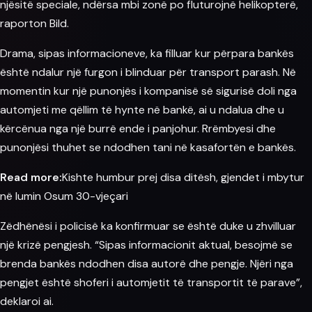
njësitë speciale, ndërsa mbi zonë po fluturojnë helikopterë,
raporton
Bild
.
Drama, sipas informacioneve, ka filluar kur përpara bankës
është ndalur një furgon i blinduar për transport parash. Në
momentin kur një punonjës i kompanisë së sigurisë doli nga
automjeti me qëllim të hynte në bankë, ai u ndalua dhe u
kërcënua nga një burrë ende i panjohur. Rrëmbyesi dhe
punonjësi thuhet se ndodhen tani në kasafortën e bankës.
Read more:
Kishte humbur prej disa ditësh, gjendet i mbytur
në lumin Osum 30-vjeçari
Zëdhënësi i policisë ka konfirmuar se është duke u zhvilluar
një krizë pengjesh. “Sipas informacionit aktual, besojmë se
brenda bankës ndodhen disa autorë dhe pengje. Njëri nga
pengjet është shoferi i automjetit të transportit të parave”,
deklaroi ai.