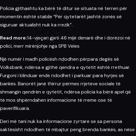
Policia
gjithashtu ka bërë të ditur se situata në terren për
momentin është stabile “Për qytetarët jashtë zonës së
siguruar aktualisht nuk ka rrezik”.
Read more:
14-vjeçari gjeti 46 mijë denarë dhe i dorëzoi në
polici, merr mirënjohje nga SPB Veles
Një numër i madh policësh ndodhen përpara degës së
Volksbank, ndërsa e gjithë qendra e qytetit është rrethuar.
Furgoni i blinduar ende ndodhet i parkuar
para
hyrjes së
bankës. Banorët janë thirrur përmes rrjeteve sociale të
shmangin qendrën e qytetit, ndërsa policia ka bërë apel që
të mos shpërndahen informacione të rreme ose të
paverifikuara.
Deri më tani nuk ka informacione zyrtare se sa persona
saktësisht ndodhen të mbajtur peng brenda bankës, as nëse