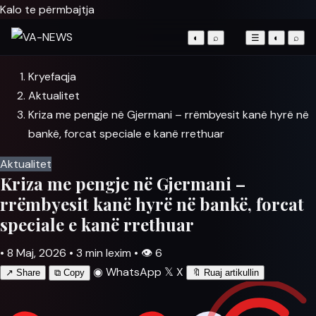
Kalo te përmbajtja
◐
⌕
☰
◐
⌕
Kryefaqja
Aktualitet
Kriza me pengje në Gjermani – rrëmbyesit kanë hyrë në
bankë, forcat speciale e kanë rrethuar
Aktualitet
Kriza me pengje në Gjermani –
rrëmbyesit kanë hyrë në bankë, forcat
speciale e kanë rrethuar
•
8 Maj, 2026
•
3 min lexim
•
👁
6
◉
WhatsApp
𝕏
X
↗
Share
⧉
Copy
🔖
Ruaj artikullin