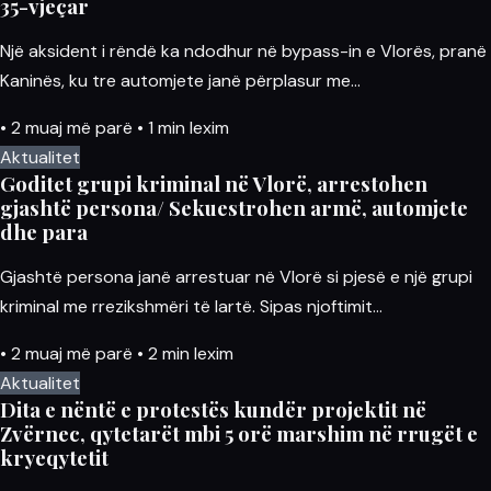
35-vjeçar
Një aksident i rëndë ka ndodhur në bypass-in e Vlorës, pranë
Kaninës, ku tre automjete janë përplasur me…
•
2 muaj më parë
•
1 min lexim
Aktualitet
Goditet grupi kriminal në Vlorë, arrestohen
gjashtë persona/ Sekuestrohen armë, automjete
dhe para
Gjashtë persona janë arrestuar në Vlorë si pjesë e një grupi
kriminal me rrezikshmëri të lartë. Sipas njoftimit…
•
2 muaj më parë
•
2 min lexim
Aktualitet
Dita e nëntë e protestës kundër projektit në
Zvërnec, qytetarët mbi 5 orë marshim në rrugët e
kryeqytetit