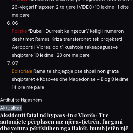
26-vjeçar! Plagosen 2 të tjerë (VIDEO)
10 lexime
·
1 ditë
më parë
06
Politikë
“Dubai i Durrësit ka ngecur”/ Këlliçi i numëron
dështimet Ramës: Kriza transferohet tek projektet!
Aeroporti i Vlorës, do t’i kushtojë taksapaguesve
shqiptarë
10 lexime
·
23 orë më parë
07
Editoriale
Rama të shpjegojë pse shpall non grata
shqiptarët e Kosovës dhe Maqedonisë – Blog
8 lexime
·
14 orë më parë
Artikuj të Ngjashëm
Aktualitet
Aksidenti fatal në bypass-in e Vlorës/ Tre
automjete përplasen me njëra-tjetrën, furgoni
dhe vetura përfshihen nga flakët, humb jetën një