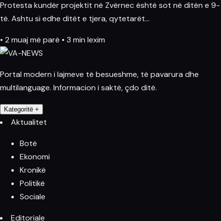
Protesta kundër projektit në Zvërnec është sot në ditën e 9-
të. Ashtu si edhe ditët e tjera, qytetarët…
•
2 muaj më parë
•
3 min lexim
Portal modern i lajmeve të besueshme, të pavarura dhe
multilanguage. Informacion i saktë, çdo ditë.
Kategoritë
+
Aktualitet
Botë
Ekonomi
Kronikë
Politikë
Sociale
Editoriale