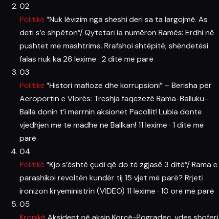
02
Politikë
“Nuk lëvizim nga sheshi deri sa ta largojmë. As
deti s’e shpëton”/ Qytetari ia numëron Ramës: Erdhi në
pushtet me mashtrime. Rrafshoi shtëpitë, shëndetësi
falas nuk ka
26 lexime
·
2 ditë më parë
03
Politikë
“Histori mafioze dhe korrupsioni” – Berisha për
Aeroportin e Vlorës: Treshja faqezezë Rama-Balluku-
Balla donin t’i merrnin aksionet Pacollit! Lubia donte
vjedhjen më të madhe në Ballkan!
11 lexime
·
1 ditë më
parë
04
Politikë
“Kjo s’është çudi që do të zgjasë 3 ditë”/ Rama e
parashikoi revoltën kundër tij 15 vjet më parë? Rrjeti
ironizon kryeministrin (VIDEO)
11 lexime
·
10 orë më parë
05
Kronikë
Aksident në aksin Korçë-Pogradec, vdes shoferi