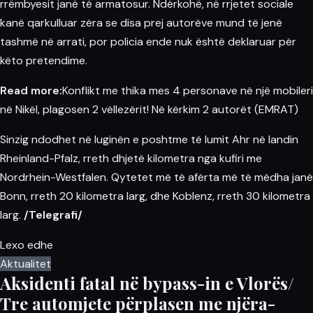
rrëmbyesit janë të armatosur. Ndërkohë, në
rrjetet sociale
kanë qarkulluar zëra se disa prej autorëve mund të jenë
tashmë në arrati, por policia ende nuk është deklaruar për
këto pretendime.
Read more:
Konflikt me thika mes 4 personave në një mobileri
në Nikël, plagosen 2 vëllezërit! Në kërkim 2 autorët (EMRAT)
Sinzig ndodhet në luginën e poshtme të lumit Ahr në landin
Rheinland-Pfalz, rreth dhjetë kilometra nga kufiri me
Nordrhein-Westfalen. Qytetet më të afërta më të mëdha janë
Bonn, rreth 20 kilometra larg, dhe Koblenz, rreth 30 kilometra
larg.
/Telegrafi/
Lexo edhe
Aktualitet
Aksidenti fatal në bypass-in e Vlorës/
Tre automjete përplasen me njëra-