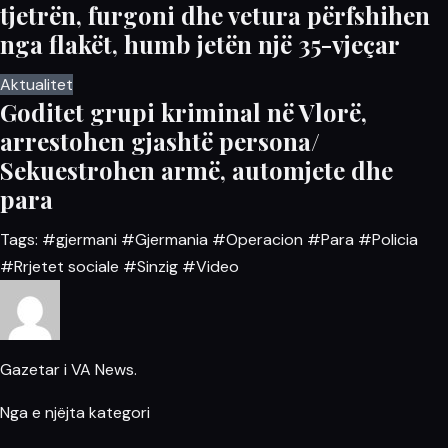
tjetrën, furgoni dhe vetura përfshihen
nga flakët, humb jetën një 35-vjeçar
Aktualitet
Goditet grupi kriminal në Vlorë,
arrestohen gjashtë persona/
Sekuestrohen armë, automjete dhe
para
Tags:
#gjermani
#Gjermania
#Operacion
#Para
#Policia
#Rrjetet sociale
#Sinzig
#Video
Gazetar i VA News.
Nga e njëjta kategori