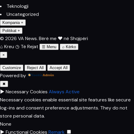
Teknologji
Uncategorized
Kompania
+
Politikat
+
© 2026 VA News.
Bërë me ♥ në Shqipëri
⌂
Kreu
◷
Të Rejat
☰
Menu
⌕
Kërko
×
Customize
Reject All
Accept All
Powered by
✖
►
Necessary Cookies
Always Active
Necessary cookies enable essential site features like secure
log-ins and consent preference adjustments. They do not
store personal data.
None
►
Functional Cookies
Remark