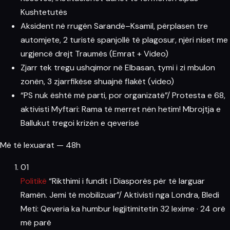
Kushtetutës
Aksident në rrugën Sarandë–Ksamil, përplasen tre
automjete, 2 turistë spanjollë të plagosur, njëri niset me
urgjencë drejt Traumës (Emrat + Video)
Zjarr tek tregu ushqimor në Elbasan, tymi i zi mbulon
zonën, 3 zjarrfikëse shuajnë flakët (video)
“PS nuk është më parti, por organizatë”/ Protesta e 68,
aktivisti Myftari: Rama të merret nën hetim! Mbrojtja e
Ballukut tregoi krizën e qeverisë
Më të lexuarat — 48h
01
Politikë
“Rikthimi i fundit i Diasporës për të larguar
Ramën. Jemi të mobilizuar”/ Aktivisti nga Londra, Bledi
Meti: Qeveria ka humbur legjitimitetin
32 lexime
·
24 orë
më parë