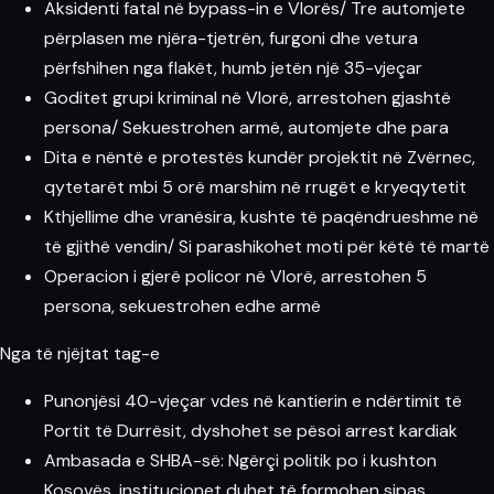
Aksidenti fatal në bypass-in e Vlorës/ Tre automjete
përplasen me njëra-tjetrën, furgoni dhe vetura
përfshihen nga flakët, humb jetën një 35-vjeçar
Goditet grupi kriminal në Vlorë, arrestohen gjashtë
persona/ Sekuestrohen armë, automjete dhe para
Dita e nëntë e protestës kundër projektit në Zvërnec,
qytetarët mbi 5 orë marshim në rrugët e kryeqytetit
Kthjellime dhe vranësira, kushte të paqëndrueshme në
të gjithë vendin/ Si parashikohet moti për këtë të martë
Operacion i gjerë policor në Vlorë, arrestohen 5
persona, sekuestrohen edhe armë
Nga të njëjtat tag-e
Punonjësi 40-vjeçar vdes në kantierin e ndërtimit të
Portit të Durrësit, dyshohet se pësoi arrest kardiak
Ambasada e SHBA-së: Ngërçi politik po i kushton
Kosovës, institucionet duhet të formohen sipas