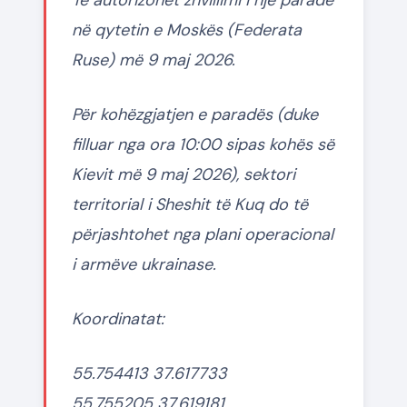
në qytetin e Moskës (Federata
Ruse) më 9 maj 2026.
Për kohëzgjatjen e paradës (duke
filluar nga ora 10:00 sipas kohës së
Kievit më 9 maj 2026), sektori
territorial i Sheshit të Kuq do të
përjashtohet nga plani operacional
i armëve ukrainase.
Koordinatat:
55.754413 37.617733
55.755205 37.619181