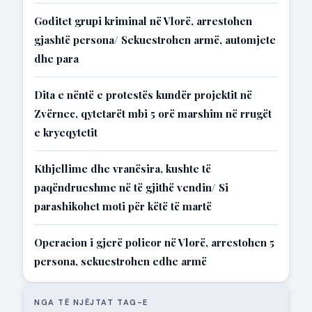
Goditet grupi kriminal në Vlorë, arrestohen
gjashtë persona/ Sekuestrohen armë, automjete
dhe para
Dita e nëntë e protestës kundër projektit në
Zvërnec, qytetarët mbi 5 orë marshim në rrugët
e kryeqytetit
Kthjellime dhe vranësira, kushte të
paqëndrueshme në të gjithë vendin/ Si
parashikohet moti për këtë të martë
Operacion i gjerë policor në Vlorë, arrestohen 5
persona, sekuestrohen edhe armë
NGA TË NJËJTAT TAG-E