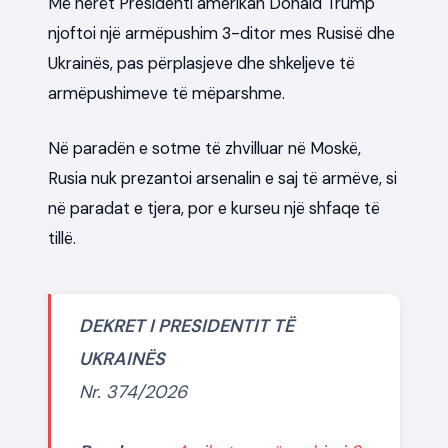
Më herët Presidenti amerikan Donald Trump
njoftoi një armëpushim 3-ditor mes Rusisë dhe
Ukrainës, pas përplasjeve dhe shkeljeve të
armëpushimeve të mëparshme.
Në paradën e sotme të zhvilluar në Moskë,
Rusia nuk prezantoi arsenalin e saj të armëve, si
në paradat e tjera, por e kurseu një shfaqe të
tillë.
DEKRET I PRESIDENTIT TË
UKRAINËS
Nr. 374/2026