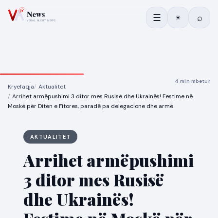
☰
⌕
☀
4 min mbetur
Kryefaqja
Aktualitet
Arrihet armëpushimi 3 ditor mes Rusisë dhe Ukrainës! Festime në
Moskë për Ditën e Fitores, paradë pa delegacione dhe armë
AKTUALITET
Arrihet armëpushimi
3 ditor mes Rusisë
dhe Ukrainës!