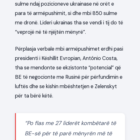
sulme ndaj pozicioneve ukrainase në orët e
para të armëpushimit, si dhe mbi 850 sulme
me dronë. Lideri ukrainas tha se vendi i tij do të
“veprojë në të njëjtën mënyrë”.
Përplasja verbale mbi armëpushimet erdhi pasi
presidenti i Këshillit Evropian, António Costa,
tha se mendonte se ekzistonte “potencial” që
BE të negocionte me Rusinë për përfundimin e
luftës dhe se kishin mbështetjen e Zelenskyt
për ta bërë këtë.
“Po flas me 27 liderët kombëtarë të
BE-së për të parë mënyrën më të