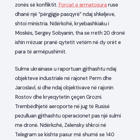
zonës së konfliktit.
Forcat e armatosura
ruse
dhanë një “përgjigje pasqyrë” ndaj shkeljeve,
shtoi ministria. Ndërkohë, kryebashkiaku i
Moskës, Sergey Sobyanin, tha se rreth 20 dronë
ishin rrëzuar pranë qytetit vetëm në dy orët e
para të armëpushimit.
Sulme ukrainase u raportuan gjithashtu ndaj
objekteve industriale në rajonet Perm dhe
Jaroslavl, si dhe ndaj objektivave në rajonin
Rostov dhe kryeqytetin çeçen Grozni.
Trembëdhjetë aeroporte në jug të Rusisë
pezulluan gjithashtu operacionet pas një sulmi
me dronë. Ndërkohë, Zelensky shkroi në
Telegram se kishte pasur më shumë se 140