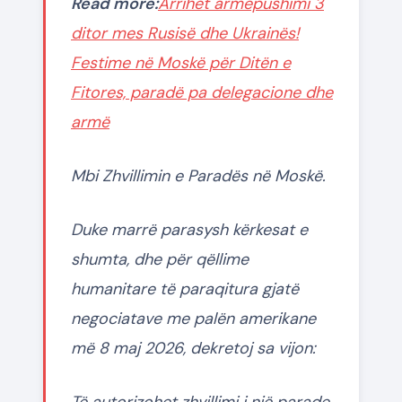
Read more:
Arrihet armëpushimi 3
ditor mes Rusisë dhe Ukrainës!
Festime në Moskë për Ditën e
Fitores, paradë pa delegacione dhe
armë
Mbi Zhvillimin e Paradës në Moskë.
Duke marrë parasysh kërkesat e
shumta, dhe për qëllime
humanitare të paraqitura gjatë
negociatave me palën amerikane
më 8 maj 2026, dekretoj sa vijon:
Të autorizohet zhvillimi i një parade