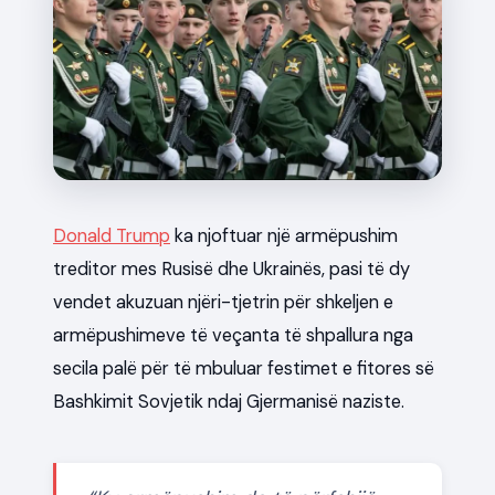
News
Donald Trump
ka njoftuar një armëpushim
treditor mes Rusisë dhe Ukrainës, pasi të dy
vendet akuzuan njëri-tjetrin për shkeljen e
armëpushimeve të veçanta të shpallura nga
secila palë për të mbuluar festimet e fitores së
Bashkimit Sovjetik ndaj Gjermanisë naziste.