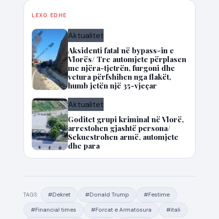
LEXO EDHE
Aktualitet
Aksidenti fatal në bypass-in e
Vlorës/ Tre automjete përplasen
me njëra-tjetrën, furgoni dhe
vetura përfshihen nga flakët,
humb jetën një 35-vjeçar
Aktualitet
Goditet grupi kriminal në Vlorë,
arrestohen gjashtë persona/
Sekuestrohen armë, automjete
dhe para
#Dekret
#Donald Trump
#Festime
TAGS:
#Financial times
#Forcat e Armatosura
#itali