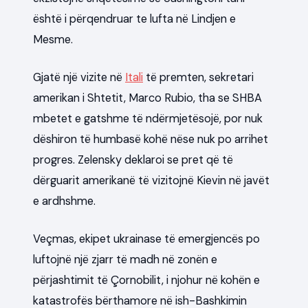
është i përqendruar te lufta në Lindjen e
Mesme.
Gjatë një vizite në
Itali
të premten, sekretari
amerikan i Shtetit, Marco Rubio, tha se SHBA
mbetet e gatshme të ndërmjetësojë, por nuk
dëshiron të humbasë kohë nëse nuk po arrihet
progres. Zelensky deklaroi se pret që të
dërguarit amerikanë të vizitojnë Kievin në javët
e ardhshme.
Veçmas, ekipet ukrainase të emergjencës po
luftojnë një zjarr të madh në zonën e
përjashtimit të Çornobilit, i njohur në kohën e
katastrofës bërthamore në ish-Bashkimin