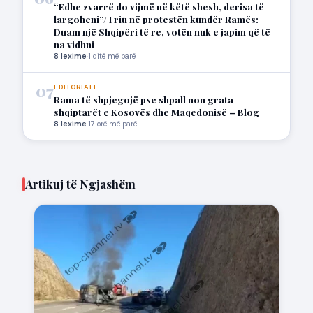
“Edhe zvarrë do vijmë në këtë shesh, derisa të
largoheni”/ I riu në protestën kundër Ramës:
Duam një Shqipëri të re, votën nuk e japim që të
na vidhni
8 lexime
·
1 ditë më parë
07
EDITORIALE
Rama të shpjegojë pse shpall non grata
shqiptarët e Kosovës dhe Maqedonisë – Blog
8 lexime
·
17 orë më parë
Artikuj të Ngjashëm