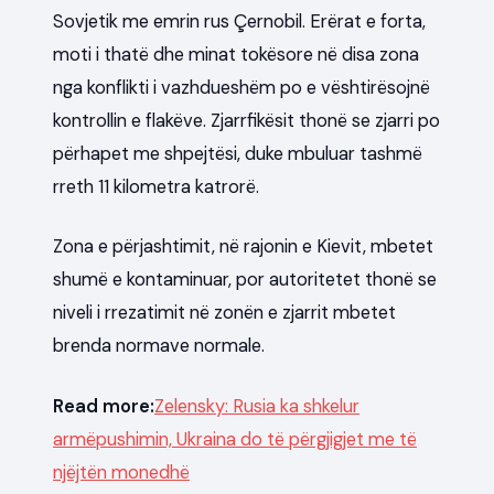
Sovjetik me emrin rus Çernobil. Erërat e forta,
moti i thatë dhe minat tokësore në disa zona
nga konflikti i vazhdueshëm po e vështirësojnë
kontrollin e flakëve. Zjarrfikësit thonë se zjarri po
përhapet me shpejtësi, duke mbuluar tashmë
rreth 11 kilometra katrorë.
Zona e përjashtimit, në rajonin e Kievit, mbetet
shumë e kontaminuar, por autoritetet thonë se
niveli i rrezatimit në zonën e zjarrit mbetet
brenda normave normale.
Read more:
Zelensky: Rusia ka shkelur
armëpushimin, Ukraina do të përgjigjet me të
njëjtën monedhë