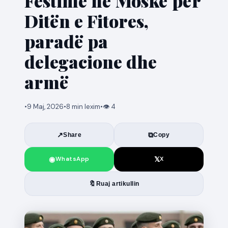
Festime në Moskë për
Ditën e Fitores,
paradë pa
delegacione dhe
armë
•
9 Maj, 2026
•
8 min lexim
•
👁 4
↗
⧉
Share
Copy
◉
𝕏
WhatsApp
X
🔖
Ruaj artikullin