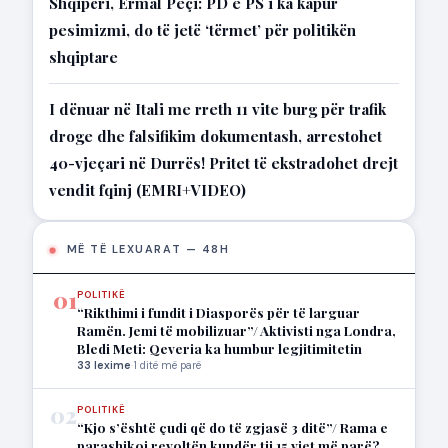
Shqipëri, Ermal Peçi: PD e PS i ka kapur
pesimizmi, do të jetë ‘tërmet’ për politikën
shqiptare
I dënuar në Itali me rreth 11 vite burg për trafik
droge dhe falsifikim dokumentash, arrestohet
40-vjeçari në Durrës! Pritet të ekstradohet drejt
vendit fqinj (EMRI+VIDEO)
MË TË LEXUARAT — 48H
01
POLITIKË
“Rikthimi i fundit i Diasporës për të larguar
Ramën. Jemi të mobilizuar”/ Aktivisti nga Londra,
Bledi Meti: Qeveria ka humbur legjitimitetin
33 lexime
·
1 ditë më parë
02
POLITIKË
“Kjo s’është çudi që do të zgjasë 3 ditë”/ Rama e
parashikoi revoltën kundër tij 15 vjet më parë?