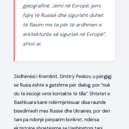
gjeografinë. Jemi në Evropë, jemi
fqinj të Rusisë dhe sigurisht duhet
të flasim me ta për të ardhmen e
arkitekturës së sigurisë në Evropë”,
shtoi ai.
Zëdhënësi i Kremlinit, Dmitry Peskov, u përgjigj
se Rusia është e gatshme për dialog, por “nuk
do të iniciojë vetë kontakte të tilla”. Shtetet e
Bashkuara kanë ndërmjetësuar disa raunde
bisedimesh mes Rusisë dhe Ukrainës, por deri
tani pa ndonjë përparim konkret, ndërsa
ekzistojnë shqetësime se Uashingtoni tani