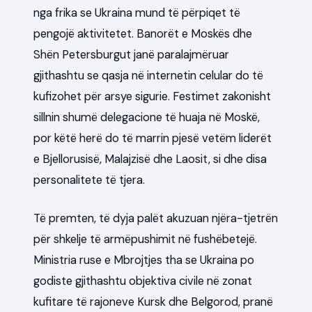
nga frika se Ukraina mund të përpiqet të
pengojë aktivitetet. Banorët e Moskës dhe
Shën Petersburgut janë paralajmëruar
gjithashtu se qasja në internetin celular do të
kufizohet për arsye sigurie. Festimet zakonisht
sillnin shumë delegacione të huaja në Moskë,
por këtë herë do të marrin pjesë vetëm liderët
e Bjellorusisë, Malajzisë dhe Laosit, si dhe disa
personalitete të tjera.
Të premten, të dyja palët akuzuan njëra-tjetrën
për shkelje të armëpushimit në fushëbetejë.
Ministria ruse e Mbrojtjes tha se Ukraina po
godiste gjithashtu objektiva civile në zonat
kufitare të rajoneve Kursk dhe Belgorod, pranë