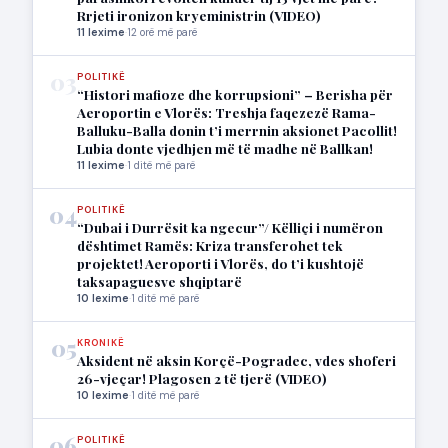
Rrjeti ironizon kryeministrin (VIDEO)
11 lexime
·
12 orë më parë
03
POLITIKË
“Histori mafioze dhe korrupsioni” – Berisha për
Aeroportin e Vlorës: Treshja faqezezë Rama-
Balluku-Balla donin t’i merrnin aksionet Pacollit!
Lubia donte vjedhjen më të madhe në Ballkan!
11 lexime
·
1 ditë më parë
04
POLITIKË
“Dubai i Durrësit ka ngecur”/ Këlliçi i numëron
dështimet Ramës: Kriza transferohet tek
projektet! Aeroporti i Vlorës, do t’i kushtojë
taksapaguesve shqiptarë
10 lexime
·
1 ditë më parë
05
KRONIKË
Aksident në aksin Korçë-Pogradec, vdes shoferi
26-vjeçar! Plagosen 2 të tjerë (VIDEO)
10 lexime
·
1 ditë më parë
06
POLITIKË