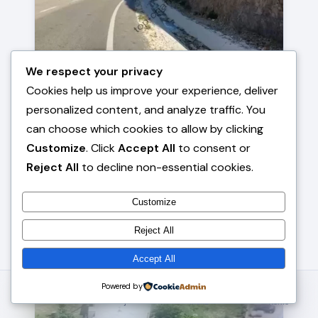
We respect your privacy
AKTUALITET
Cookies help us improve your experience, deliver
Aksidenti fatal në bypass-in e Vlorës/ Tre
personalized content, and analyze traffic. You
automjete përplasen me njëra-tjetrën,
furgoni dhe vetura përfshihen nga flakët,
can choose which cookies to allow by clicking
humb jetën një 35-vjeçar
Customize
. Click
Accept All
to consent or
Një aksident i rëndë ka ndodhur në bypass-in e
Reject All
to decline non-essential cookies.
Vlorës, pranë Kaninës, ku tre automjete janë
përplasur me…
Customize
•
2 muaj më parë
•
1 min lexim
Reject All
Accept All
⌂
◷
Powered by
☰
⌕
Kreu
Të Rejat
Menu
Kërko