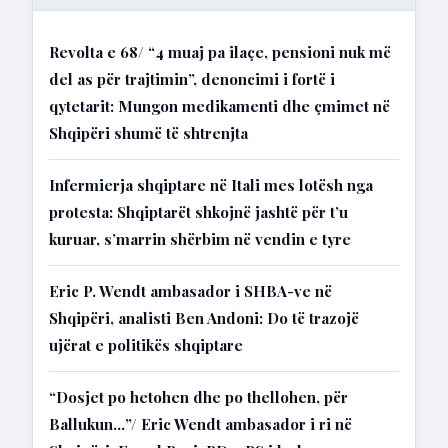
Revolta e 68/ “4 muaj pa ilaçe, pensioni nuk më
del as për trajtimin”, denoncimi i fortë i
qytetarit: Mungon medikamenti dhe çmimet në
Shqipëri shumë të shtrenjta
Infermierja shqiptare në Itali mes lotësh nga
protesta: Shqiptarët shkojnë jashtë për t’u
kuruar, s’marrin shërbim në vendin e tyre
Eric P. Wendt ambasador i SHBA-ve në
Shqipëri, analisti Ben Andoni: Do të trazojë
ujërat e politikës shqiptare
“Dosjet po hetohen dhe po thellohen, për
Ballukun…”/ Eric Wendt ambasador i ri në