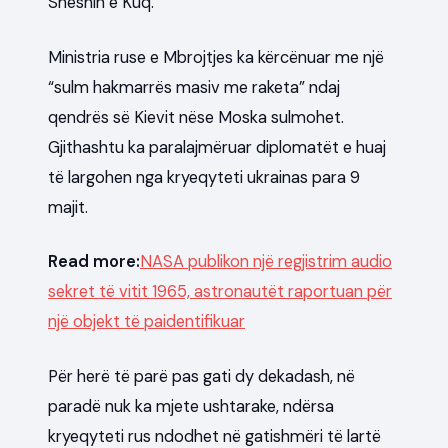
Sheshin e Kuq.
Ministria ruse e Mbrojtjes ka kërcënuar me një
“sulm hakmarrës masiv me raketa” ndaj
qendrës së Kievit nëse Moska sulmohet.
Gjithashtu ka paralajmëruar diplomatët e huaj
të largohen nga kryeqyteti ukrainas para 9
majit.
Read more:
NASA publikon një regjistrim audio
sekret të vitit 1965, astronautët raportuan për
një objekt të paidentifikuar
Për herë të parë pas gati dy dekadash, në
paradë nuk ka mjete ushtarake, ndërsa
kryeqyteti rus ndodhet në gatishmëri të lartë