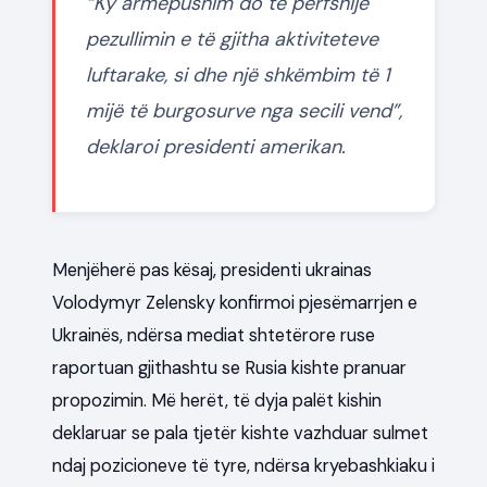
“Ky armëpushim do të përfshijë
pezullimin e të gjitha aktiviteteve
luftarake, si dhe një shkëmbim të 1
mijë të burgosurve nga secili vend”,
deklaroi presidenti amerikan.
Menjëherë pas kësaj, presidenti ukrainas
Volodymyr Zelensky konfirmoi pjesëmarrjen e
Ukrainës, ndërsa mediat shtetërore ruse
raportuan gjithashtu se Rusia kishte pranuar
propozimin. Më herët, të dyja palët kishin
deklaruar se pala tjetër kishte vazhduar sulmet
ndaj pozicioneve të tyre, ndërsa kryebashkiaku i