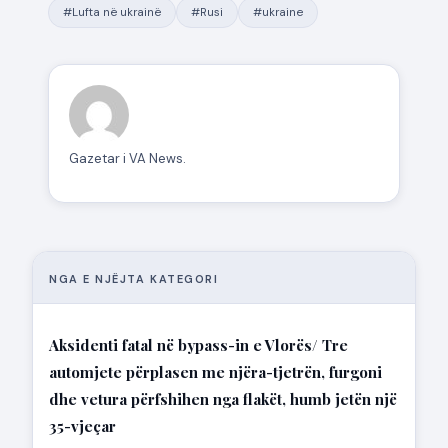
#Lufta në ukrainë
#Rusi
#ukraine
Gazetar i VA News.
NGA E NJËJTA KATEGORI
Aksidenti fatal në bypass-in e Vlorës/ Tre
automjete përplasen me njëra-tjetrën, furgoni
dhe vetura përfshihen nga flakët, humb jetën një
35-vjeçar