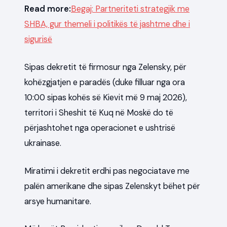
Read more:
​Begaj: Partneriteti strategjik me
SHBA, gur themeli i politikës të jashtme dhe i
sigurisë
Sipas dekretit të firmosur nga Zelensky, për
kohëzgjatjen e paradës (duke filluar nga ora
10:00 sipas kohës së Kievit më 9 maj 2026),
territori i Sheshit të Kuq në Moskë do të
përjashtohet nga operacionet e ushtrisë
ukrainase.
Miratimi i dekretit erdhi pas negociatave me
palën amerikane dhe sipas Zelenskyt bëhet për
arsye humanitare.