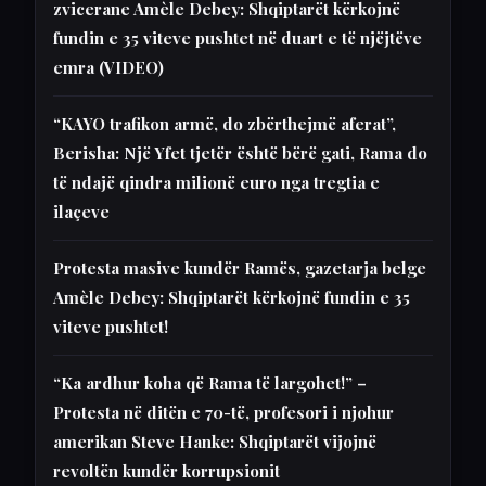
zvicerane Amèle Debey: Shqiptarët kërkojnë
fundin e 35 viteve pushtet në duart e të njëjtëve
emra (VIDEO)
“KAYO trafikon armë, do zbërthejmë aferat”,
Berisha: Një Yfet tjetër është bërë gati, Rama do
të ndajë qindra milionë euro nga tregtia e
ilaçeve
Protesta masive kundër Ramës, gazetarja belge
Amèle Debey: Shqiptarët kërkojnë fundin e 35
viteve pushtet!
“Ka ardhur koha që Rama të largohet!” –
Protesta në ditën e 70-të, profesori i njohur
amerikan Steve Hanke: Shqiptarët vijojnë
revoltën kundër korrupsionit