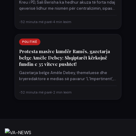
Kreu i PD, Sali Berisha ka hedhur akuza të forta ndaj
qeverisë lidhur me nismën për centralizimin, sipas…
•
52 minuta më parë
•
4 min lexim
POLITIKË
Protesta masive kundër Ramës, gazetarja
belge Amèle Debey: Shqiptarët kërkojnë
fundin e 35 viteve pushtet!
Gazetarja belge Amèle Debey, themeluese dhe
kryeredaktore e medias së pavarur ‘L’Impertinent’,
ka bërë një pasqyrim të valës…
•
52 minuta më parë
•
2 min lexim