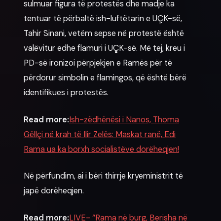
sulmuar figura të protestës dhe madje ka
tentuar të përbaltë ish-luftëtarin e UÇK-së,
Tahir Sinani, vetëm sepse në protestë është
valëvitur edhe flamuri i UÇK-së. Më tej, kreu i
PD-së ironizoi përpjekjen e Ramës për të
përdorur simbolin e flamingos, që është bërë
identifikues i protestës.
Read more:
Ish-zëdhënësi i Nanos, Thoma
Gëllçi në krah të Ilir Zelës: Maskat ranë, Edi
Rama ua ka borxh socialistëve dorëheqjen!
Në përfundim, ai i bëri thirrje kryeministrit të
japë dorëheqjen.
Read more:
LIVE- “Rama në burg, Berisha në