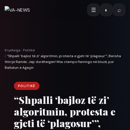
☰
◐
⌕
Kryefaqja
Politikë
“Shpalli ‘bajloz të zi’ algoritmin, protesta e gjeti të ‘plagosur’”, Berisha
thirrje Ramës: Jep dorëheqjen! Mos stampo flamingo në bluzë, por
Ballukun e Agaçin
POLITIKË
“Shpalli ‘bajloz të zi’
algoritmin, protesta e
gjeti të ‘plagosur’”,