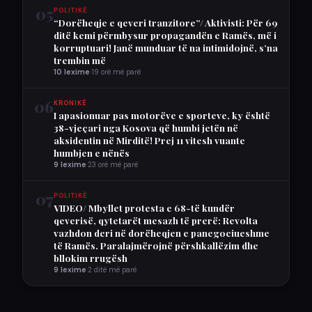
05
POLITIKË
“Dorëheqje e qeveri tranzitore”/ Aktivisti: Për 69
ditë kemi përmbysur propagandën e Ramës, më i
korruptuari! Janë munduar të na intimidojnë, s’na
trembin më
10 lexime
·
19 orë më parë
06
KRONIKË
I apasionuar pas motorëve e sporteve, ky është
38-vjeçari nga Kosova që humbi jetën në
aksidentin në Mirditë! Prej 11 vitesh vuante
humbjen e nënës
9 lexime
·
23 orë më parë
07
POLITIKË
VIDEO/ Mbyllet protesta e 68-të kundër
qeverisë, qytetarët mesazh të prerë: Revolta
vazhdon deri në dorëheqjen e panegociueshme
të Ramës. Paralajmërojnë përshkallëzim dhe
bllokim rrugësh
9 lexime
·
2 ditë më parë