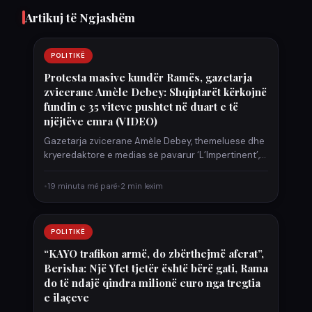
Artikuj të Ngjashëm
POLITIKË
Protesta masive kundër Ramës, gazetarja
zvicerane Amèle Debey: Shqiptarët kërkojnë
fundin e 35 viteve pushtet në duart e të
njëjtëve emra (VIDEO)
Gazetarja zvicerane Amèle Debey, themeluese dhe
kryeredaktore e medias së pavarur ‘L’Impertinent’,
ka bërë një pasqyrim të valës…
•
19 minuta më parë
•
2 min lexim
POLITIKË
“KAYO trafikon armë, do zbërthejmë aferat”,
Berisha: Një Yfet tjetër është bërë gati, Rama
do të ndajë qindra milionë euro nga tregtia
e ilaçeve