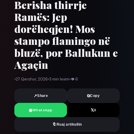
Berisha thirrje
Ramës: Jep
dorëheqjen! Mos
stampo flamingo në
bluzë, por Ballukun e
Agaçin
•
27 Qershor, 2026
•
3 min lexim
•
👁
6
↗
⧉
Share
Copy
◉
𝕏
WhatsApp
X
🔖
Ruaj artikullin
News