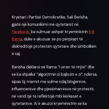
Kryetari i Partisë Demokratike, Sali Berisha,
gjatë një komunikimi me qytetarët në
Facebook
, ka sulmuar ashpër kryeministrin
Edi
Rama
, duke e akuzuar se po përpiqet të
diskreditojë protestën qytetare dhe simbolikën
e saj.
Berisha deklaroi se Rama “i urren të rinjtë” dhe
se ka shpallur “algoritmin si bajlozin e zi”, ndërsa,
sipas tij, merret me sulme ndaj blogerëve,
influencerëve dhe pjesëmarrësve në protestë,
në vend që të reflektojë mbi kërkesat e
qytetarëve. Ai e akuzoi kryeministrin se ka