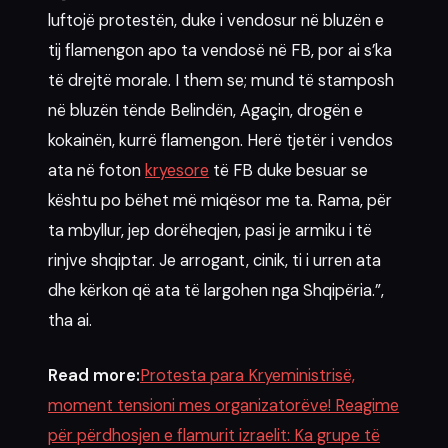
luftojë protestën, duke i vendosur në bluzën e
tij flamengon apo ta vendosë në FB, por ai s’ka
të drejtë morale. I them se; mund të stamposh
në bluzën tënde Belindën, Agaçin, drogën e
kokainën, kurrë flamengon. Herë tjetër i vendos
ata në foton
kryesore
të FB duke besuar se
kështu po bëhet më miqësor me ta. Rama, për
ta mbyllur, jep dorëheqjen, pasi je armiku i të
rinjve shqiptar. Je arrogant, cinik, ti i urren ata
dhe kërkon që ata të largohen nga Shqipëria.”,
tha ai.
Read more:
Protesta para Kryeministrisë,
moment tensioni mes organizatorëve! Reagime
për përdhosjen e flamurit izraelit: Ka grupe të