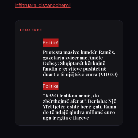
infiltruara, distancohemi!
LEXO EDHE
Politikë
Protesta masive kundër Ramës,
gazetarja zvicerane Amèle
Debey: Shqiptarët kërkojnë
fundin e 35 viteve pushtet në
duart e të njëjtëve emra (VIDEO)
Politikë
“KAYO trafikon armë, do
zbërthejmë aferat”, Berisha: Një
Yfet tjetër është bërë gati, Rama
do të ndajë qindra milionë euro
nga tregtia e ilaçeve