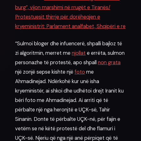
burg”, vijon marshimi në rrugët e Tiranës/
Protestuesit thirrje për dorëheqjen e
kryeministrit: Parlament analfabet, Shqipëri e re
“Sulmoi bloger dhe infuencerë, shpalli bajloz të
zi algoritmin, merret me
njollat
e errëta, sulmon
personazhe të protestë, apo shpall
non grata
një zonjë sepse kishte një
foto
me
Ahmadinejad. Ndërkohë kur unë isha
kryeministër, ai shkoi dhe udhëtoi drejt Iranit ku
bëri foto me Ahmadinejad. Ai arriti që të
përbalte një nga heronjtë e UÇK-së, Tahir
Sinanin. Donte të përbalte UÇK-në, për fajin e
vetëm se në këtë protestë del dhe flamuri i
UÇK-së. Njeriu që nga një anë përpiqet që të