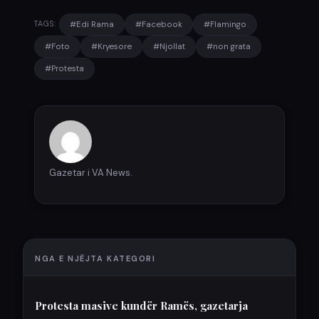
#Edi Rama
#Facebook
#Flamingo
TAGS:
#Foto
#Kryesore
#Njollat
#non grata
#Protesta
Gazetar i VA News.
NGA E NJËJTA KATEGORI
Protesta masive kundër Ramës, gazetarja