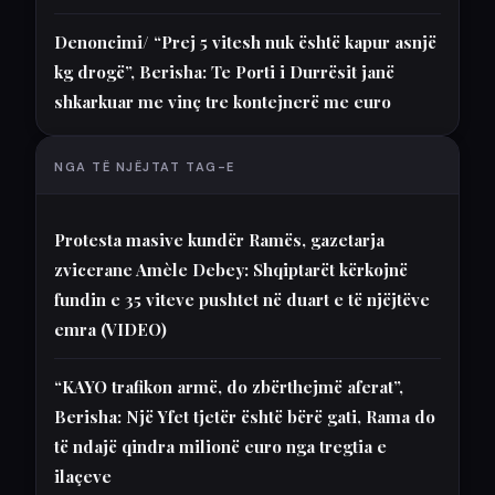
Denoncimi/ “Prej 5 vitesh nuk është kapur asnjë
kg drogë”, Berisha: Te Porti i Durrësit janë
shkarkuar me vinç tre kontejnerë me euro
NGA TË NJËJTAT TAG-E
Protesta masive kundër Ramës, gazetarja
zvicerane Amèle Debey: Shqiptarët kërkojnë
fundin e 35 viteve pushtet në duart e të njëjtëve
emra (VIDEO)
“KAYO trafikon armë, do zbërthejmë aferat”,
Berisha: Një Yfet tjetër është bërë gati, Rama do
të ndajë qindra milionë euro nga tregtia e
ilaçeve