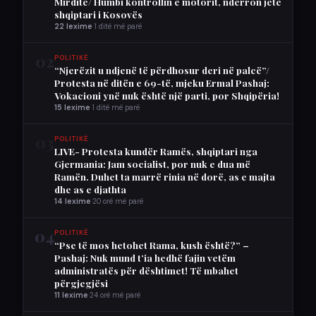
Mirditë/ Humbi kontrollin e motorit, ndërron jetë
shqiptari i Kosovës
22 lexime
·
1 ditë më parë
02
POLITIKË
“Njerëzit u ndjenë të përdhosur deri në palcë”/
Protesta në ditën e 69-të, mjeku Ermal Pashaj:
Vokacioni ynë nuk është një parti, por Shqipëria!
15 lexime
·
1 ditë më parë
03
POLITIKË
LIVE- Protesta kundër Ramës, shqiptari nga
Gjermania: Jam socialist, por nuk e dua më
Ramën. Duhet ta marrë rinia në dorë, as e majta
dhe as e djathta
14 lexime
·
20 orë më parë
04
POLITIKË
“Pse të mos hetohet Rama, kush është?” –
Pashaj: Nuk mund t’ia hedhë fajin vetëm
administratës për dështimet! Të mbahet
përgjegjësi
11 lexime
·
24 orë më parë