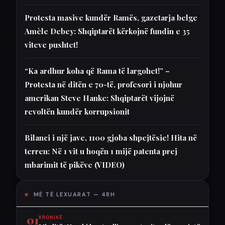
Protesta masive kundër Ramës, gazetarja belge
Amèle Debey: Shqiptarët kërkojnë fundin e 35
viteve pushtet!
“Ka ardhur koha që Rama të largohet!” –
Protesta në ditën e 70-të, profesori i njohur
amerikan Steve Hanke: Shqiptarët vijojnë
revoltën kundër korrupsionit
Bilanci i një jave, 1100 gjoba shpejtësie! Hita në
terren: Në 1 vit u hoqën 1 mijë patenta prej
mbarimit të pikëve (VIDEO)
MË TË LEXUARAT — 48H
01
KRONIKË