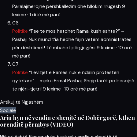
Paralajmërojnë përshkallëzim dhe bllokim rrugësh
9
lexime
·
1 ditë më parë
06
Politikë
“Pse të mos hetohet Rama, kush është?” –
Pashaj: Nuk mund t’ia hedhë fajin vetëm administratës
për dështimet! Të mbahet përgjegjësi
9 lexime
·
10 orë
më parë
07
Politikë
“Lëvizjet e Ramës nuk e ndalin protestën
qytetare” – mjeku Ermal Pashaj: Shqiptarët po besojnë
te njëri-tjetri!
9 lexime
·
10 orë më parë
Artikuj të Ngjashëm
Sociale
Ariu hyn në vendin e shenjtë në Dobërgorë, kthen
orenditë përmbys (VIDEO)
Një ari është filmuar duke hyrë në vendin e shenjtë të