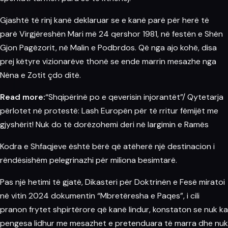
Gjashtë të rinj kanë deklaruar se e kanë parë për herë të
parë Virgjëreshën Mari më 24 qershor 1981, në festën e Shën
Gjon Pagëzorit, në Malin e Podbrdos. Që nga ajo kohë, disa
prej këtyre vizionarëve thonë se ende marrin mesazhe nga
Nëna
e Zotit çdo ditë.
Read more:
“Shqipërinë po e qeverisin injorantët”/ Qytetarja
përlotet në protestë: Lash Europën për të rritur fëmijët me
gjyshërit! Nuk do të dorëzohemi deri në largimin e Ramës
Kodra e Shfaqjeve
është bërë që atëherë një destinacion i
rëndësishëm pelegrinazhi për miliona besimtarë.
Pas një hetimi të gjatë, Dikasteri për Doktrinën e Fesë miratoi
në vitin 2024 dokumentin “Mbretëresha e Paqes”, i cili
pranon frytet shpirtërore që kanë lindur, konstaton se nuk ka
pengesa lidhur me
mesazhet
e pretenduara të marra dhe nuk