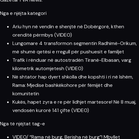
Nga e njëjta kategori
Ariu hyn në vendin e shenjtë në Dobërgorë, kthen
orenditë përmbys (VIDEO)
Lungomare 4 transformon segmentin Radhimë-Orikum,
më shumë qetësi e rregull për pushuesit e familjet
Trafik i rënduar në autostradën Tiranë-Elbasan, varg
kilometrik automjetesh (VIDEO)
Në shtator hap dyert shkolla dhe kopshti i ri në Ishëm,
Rama: Mjedise bashkëkohore për fëmijët dhe
komunitetin
Kukës, hapet zyra e re për lidhjet martesore! Në 8 muaj,
vendosën kurorë 141 çifte (VIDEO)
Nga të njëjtat tag-e
VIDEO/ “Rama në burg, Berisha në burg”! Mbyllet