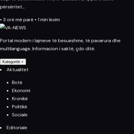
përsëritet…
•
3 orë më parë
•
1 min lexim
Portal modern i lajmeve të besueshme, të pavarura dhe
multilanguage. Informacion i saktë, çdo ditë.
Kategoritë
+
Aktualitet
Botë
Ekonomi
Kronikë
Politikë
Sociale
Editoriale