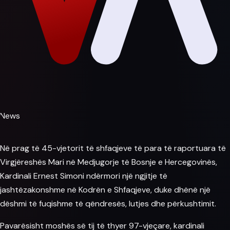
News
Në prag të 45-vjetorit të shfaqjeve të
para
të raportuara të
Virgjëreshës Mari në
Medjugorje
të Bosnje e Hercegovinës,
Kardinali Ernest Simoni ndërmori një ngjitje të
jashtëzakonshme në Kodrën e Shfaqjeve, duke dhënë një
dëshmi të fuqishme të qëndresës, lutjes dhe përkushtimit.
Pavarësisht moshës së tij të thyer 97-vjeçare, kardinali