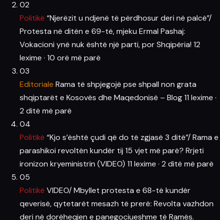
02
Politikë
“Njerëzit u ndjenë të përdhosur deri në palcë”/
Protesta në ditën e 69-të, mjeku Ermal Pashaj:
Vokacioni ynë nuk është një parti, por Shqipëria!
12
lexime
·
10 orë më parë
03
Editoriale
Rama të shpjegojë pse shpall non grata
shqiptarët e Kosovës dhe Maqedonisë – Blog
11 lexime
·
2 ditë më parë
04
Politikë
“Kjo s’është çudi që do të zgjasë 3 ditë”/ Rama e
parashikoi revoltën kundër tij 15 vjet më parë? Rrjeti
ironizon kryeministrin (VIDEO)
11 lexime
·
2 ditë më parë
05
Politikë
VIDEO/ Mbyllet protesta e 68-të kundër
qeverisë, qytetarët mesazh të prerë: Revolta vazhdon
deri në dorëheqjen e panegociueshme të Ramës.