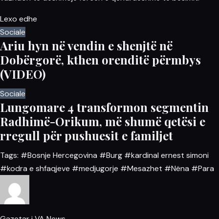
Lexo edhe
Sociale
Ariu hyn në vendin e shenjtë në
Dobërgorë, kthen orenditë përmbys
(VIDEO)
Sociale
Lungomare 4 transformon segmentin
Radhimë-Orikum, më shumë qetësi e
rregull për pushuesit e familjet
Tags:
#Bosnje Hercegovina
#Burg
#kardinal ernest simoni
#kodra e shfaqjeve
#medjugorje
#Mesazhet
#Nëna
#Para
Gazetar i VA News.