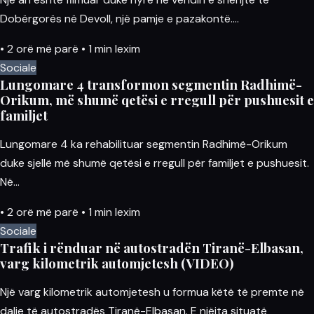
Dobërgorës në Devoll, një pamje e pazakontë.…
•
2 orë më parë
•
1 min lexim
Sociale
Lungomare 4 transformon segmentin Radhimë-
Orikum, më shumë qetësi e rregull për pushuesit e
familjet
Lungomare 4 ka rehabilituar segmentin Radhimë-Orikum
duke sjellë më shumë qetësi e rregull për familjet e pushuesit.
Në…
•
2 orë më parë
•
1 min lexim
Sociale
Trafik i rënduar në autostradën Tiranë-Elbasan,
varg kilometrik automjetesh (VIDEO)
Një varg kilometrik automjetesh u formua këtë të premte në
dalje të autostradës Tiranë-Elbasan. E njëjta situatë