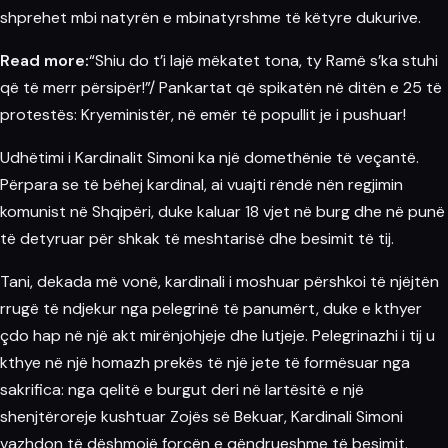
shprehet mbi natyrën e mbinatyrshme të këtyre dukurive.
Read more:
“Shiu do t’i lajë mëkatet tona, ty Ramë s’ka stuhi
që të merr përsipër!”/ Pankartat që spikatën në ditën e 25 të
protestës: Kryeministër, në emër të popullit je i pushuar!
Udhëtimi i Kardinalit Simoni ka një domethënie të veçantë.
Përpara se të bëhej kardinal, ai vuajti rëndë nën regjimin
komunist në Shqipëri, duke kaluar 18 vjet në
burg
dhe në punë
të detyruar për shkak të meshtarisë dhe besimit të tij.
Tani, dekada më vonë, kardinali i moshuar përshkoi të njëjtën
rrugë të ndjekur nga pelegrinë të panumërt, duke e kthyer
çdo hap në një akt mirënjohjeje dhe lutjeje. Pelegrinazhi i tij u
kthye në një homazh prekës të një jete të formësuar nga
sakrifica: nga qelitë e burgut deri në lartësitë e një
shenjtëroreje kushtuar Zojës së Bekuar, Kardinali Simoni
vazhdon të dëshmojë forcën e qëndrueshme të besimit.