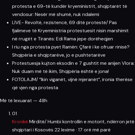
protesta e 69-të kundër kryeministrit, shqiptarët të
vendosur: Nesër më shumë, nuk ndalemi
LIVE- Revoltë, rezistencë, 69 ditë protestë/ Pas
fjalimeve të Kryeministria protestuesit nisin marshimit
në rrugët e Tiranës: Edi Rama jepe dorëheqjen
I riu nga protesta pyet Ramën: Çfarë i ke ofruar rinisë?
Shqipëria e shqiptarëve, jo e pushtetarëve
Protestuesja kujton eksodin e 7 gushtit me anijen Vlora:
Nuk duam më të ikim, Shqipëria është e jona!
FOTOLAJM/ “Ikin viganët, vijnë mjeranët”, ironia therëse
që vjen nga protesta
Më të lexuarat — 48h
01
Kronikë
Mirditë/ Humbi kontrollin e motorit, ndërron jetë
shqiptari i Kosovës
22 lexime
·
17 orë më parë