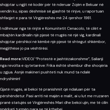
shqiptar u ngjit në kodër për të nderuar Zojën e Bekuar në
vendin ku, sipas dëshmisë së gjashtë të rinjve, u raportuan
shfaqjet e para të Virgjëreshës më 24 qershor 1981.
I ndihmuar nga të rinjtë e Komunitetit Cenacolo, të cilët e
mbajtën kardinalin një pjesë të rrugës në një vig, kardinali
shqiptar përshkoi në këmbë një pjesë të shtegut shkëmbor,
megjithëse jo pa vështirësi.
Read more:
VIDEO/ “Protestë e jashtëzakonshme”, Salianji
nga revolta e qytetarëve: Frika është shembur dhe shoqëria
u zgjua. Asnjë makineri pushteti nuk mund ta ndalë
ndryshimin!
Gjatë rrugës, ai bekoi të pranishmit që ndaluan për ta
përshëndetur. Pasi arriti në majën e malit, ai u lut me rruzaren
pranë statujës së Virgjëreshës Mari dhe bekoi ujin, me të cilin
spërkati turmën para se të kthehej.