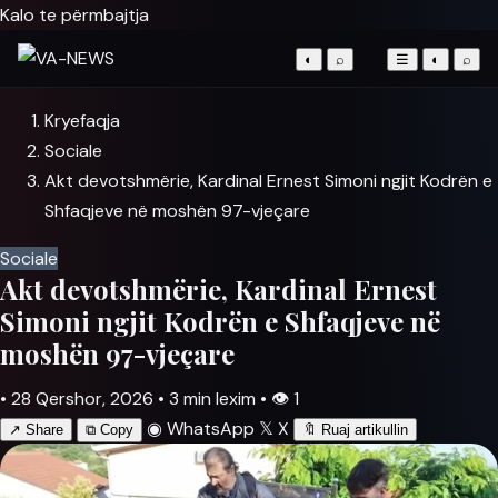
Kalo te përmbajtja
◐
⌕
☰
◐
⌕
Kryefaqja
Sociale
Akt devotshmërie, Kardinal Ernest Simoni ngjit Kodrën e
Shfaqjeve në moshën 97-vjeçare
Sociale
Akt devotshmërie, Kardinal Ernest
Simoni ngjit Kodrën e Shfaqjeve në
moshën 97-vjeçare
•
28 Qershor, 2026
•
3 min lexim
•
👁
1
◉
WhatsApp
𝕏
X
↗
Share
⧉
Copy
🔖
Ruaj artikullin