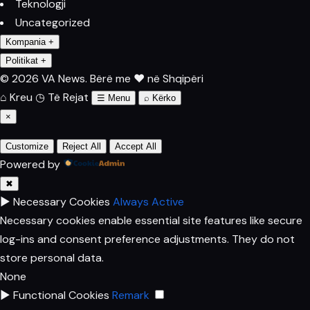
Teknologji
Uncategorized
Kompania
+
Politikat
+
© 2026 VA News.
Bërë me ♥ në Shqipëri
⌂
Kreu
◷
Të Rejat
☰
Menu
⌕
Kërko
×
Customize
Reject All
Accept All
Powered by
✖
►
Necessary Cookies
Always Active
Necessary cookies enable essential site features like secure
log-ins and consent preference adjustments. They do not
store personal data.
None
►
Functional Cookies
Remark