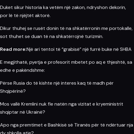
Duket sikur historia ka vetëm një zakon, ndryshon dekorin,
por lë të njëjtët aktorë.
Dikur thuhej se rusët donin të na shkatërronin me portokalle,
sot thuhet se duan të na shkatërrojnë turizmin.
Read more:
Një ari tentoi të “grabisë” një furrë buke në SHBA
E megjithatë, pyetja e profesorit mbetet po aq e thjeshtë, sa
edhe e pakëndshme:
Përse Rusia do të kishte një interes kaq të madh për
Shqipërinë?
Mos vallë Kremlini nuk fle natën nga vizitat e kryeministrit
shqiptar në Ukrainë?
Apo nga premtimet e Bashkisë së Tiranës për të ndërtuar nja
dy shkolla atje?