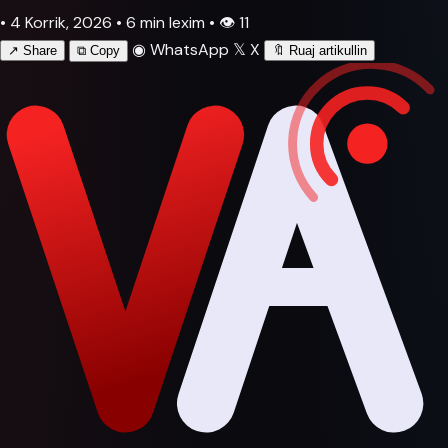
•
4 Korrik, 2026
•
6 min lexim
•
👁
11
◉
WhatsApp
𝕏
X
↗
Share
⧉
Copy
🔖
Ruaj artikullin