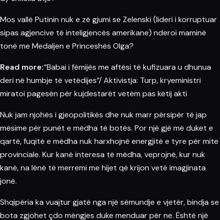
Mos vallë Putinin nuk e zë
gjumi
se Zelenski (lideri i korruptuar
sipas agjencive të inteligjencës amerikane) nderoi maminë
tonë me Medaljen e Princeshës Olga?
Read more:
“Babai i fëmijës me aftësi të kufizuara u dhunua
deri në humbje të vetëdijes”/ Aktivistja: Turp, kryeministri
miratoi pagesën për kujdestarët vetëm pas këtij akti
Nuk jam njohës i gjeopolitikës dhe nuk marr përsipër të jap
mësime për punët e mëdha të botës. Por një gjë më duket e
qartë, fuqitë e mëdha nuk harxhojnë energjitë e tyre për mite
provinciale. Kur kanë interesa të mëdha, veprojnë, kur nuk
kanë, na lënë të merremi me hijet që krijon vetë
imagjinata
jonë.
Shqipëria ka vuajtur gjatë nga një sëmundje e vjetër, bindja se
bota zgjohet çdo mëngjes duke menduar për ne. Është një