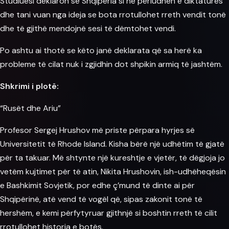
Studiuesi deklaron se Shqipëria si në periudhën e diktaturës
dhe tani vuan nga ideja se
bota
rrotullohet rreth vendit tonë
dhe të gjithë mendojnë sesi të dëmtohet vendi.
Po ashtu ai thotë se këto janë deklarata që sa herë ka
probleme të cilat nuk i zgjidhin dot shpikin armiq të jashtëm.
Shkrimi i plotë:
“Rusët dhe
Ariu
”
Profesor Sergej Hrushov më priste përpara hyrjes së
Universitetit të Rhode Island. Kisha bërë një udhëtim të gjatë
për ta takuar. Më shtynte një kureshtje e vjetër, të dëgjoja jo
vetëm kujtimet për të atin, Nikita Hrushovin, ish-udhëheqësin
e Bashkimit Sovjetik, por edhe ç’mund të dinte ai për
Shqipërinë, atë vend të vogël që, sipas zakonit tonë të
hershëm, e kemi përfytyruar gjithnjë si boshtin rreth të cilit
rrotullohet historia e botës.