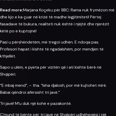
Read more:
Marjana Koçeku për BBC: Rama nuk frymëzon më
dhe kjo e ka çuar në krizë të madhe legjitimiteti! Përtej
fasadave të bukura, realiteti nuk është i njëjtë dhe njerëzit
këtë po e kuptojnë!
Pasi u përshëndetëm, më tregoi udhën. E ndoqa pas.
Profesori hapat i kishte të ngadalshëm, por mendjen të
kthjellët.
Sapo u ulëm, e pyeta për vizitën që i ati kishte bërë në
Shqipëri.
“E mbaj mend”, – tha. “Isha djalosh, por më kujtohet mirë.
Babai
qëndroi afërsisht tri javë.”
Tri javë! M’u duk një kohë e pazakontë.
Ç’mund të bënte për tri javë në Shqipëri udhëheqësi i një