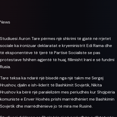
News
Studiuesi Auron Tare përmes një shkrimi të gjatë në rrjetet
sociale ka ironizuar deklaratat e kryeministrit
Edi Rama
dhe
të eksponentëve të tjerë të Partisë Socialiste se pas
protestave fshihen agjentë të huaj, fillimisht
Irani
e së fundmi
Rusia.
Tare teksa ka ndarë një bisedë nga një takm me Sergej
Hrushov, djalin e ish-liderit të Bashkimit Sovjetik, Nikita
Hrushov ka bërë një paralelizëm mes periudhës kur Shqipëria
komuniste e Enver Hoxhës prishi marrëdhëniet me Bashkimin
Sovjetik dhe marrëdhënieve jo të mira me Rusinë.