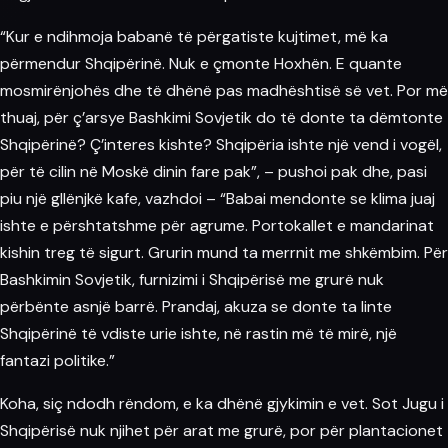
“Kur e ndihmoja babanë të përgatiste kujtimet, më ka
përmendur Shqipërinë. Nuk e çmonte Hoxhën. E quante
mosmirënjohës dhe të dhënë pas madhështisë së vet. Por më
thuaj, për ç’arsye Bashkimi Sovjetik do të donte ta dëmtonte
Shqipërinë? Ç’interes kishte? Shqipëria ishte një vend i vogël,
për të cilin në Moskë dinin fare pak”, – pushoi pak dhe, pasi
piu një gllënjkë kafe, vazhdoi – “Babai mendonte se klima juaj
ishte e përshtatshme për agrume. Portokallet e mandarinat
kishin treg të sigurt. Grurin mund ta merrnit me shkëmbim. Për
Bashkimin Sovjetik, furnizimi i Shqipërisë me grurë nuk
përbënte asnjë barrë. Prandaj, akuza se donte ta linte
Shqipërinë të vdiste urie ishte, në rastin më të mirë, një
fantazi politike.”
Koha, siç ndodh rëndom, e ka dhënë gjykimin e vet. Sot Jugu i
Shqipërisë nuk njihet për arat me grurë, por për plantacionet