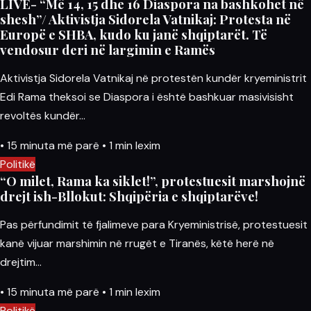
LIVE- “Më 14, 15 dhe 16 Diaspora na bashkohet në
shesh”/ Aktivistja Sidorela Vatnikaj: Protesta në
Europë e SHBA, kudo ku janë shqiptarët. Të
vendosur deri në largimin e Ramës
Aktivistja Sidorela Vatnikaj në protestën kundër kryeministrit
Edi Rama theksoi se Diaspora i është bashkuar masivisisht
revoltës kundër…
•
15 minuta më parë
•
1 min lexim
Politikë
“O milet, Rama ka siklet!”, protestuesit marshojnë
drejt ish-Bllokut: Shqipëria e shqiptarëve!
Pas përfundimit të fjalimeve para Kryeministrisë, protestuesit
kanë vijuar marshimin në rrugët e Tiranës, këtë herë në
drejtim…
•
15 minuta më parë
•
1 min lexim
Politikë