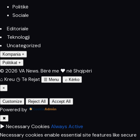
Politikë
Sociale
Editoriale
Teknologji
Uncategorized
Kompania
+
Politikat
+
© 2026 VA News.
Bërë me ♥ në Shqipëri
⌂
Kreu
◷
Të Rejat
☰
Menu
⌕
Kërko
×
Customize
Reject All
Accept All
Powered by
✖
►
Necessary Cookies
Always Active
Necessary cookies enable essential site features like secure