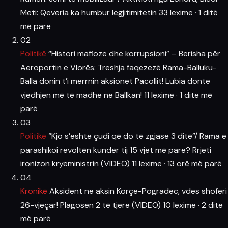
Meti: Qeveria ka humbur legjitimitetin
33 lexime
·
1 ditë
më parë
02
Politikë
“Histori mafioze dhe korrupsioni” – Berisha për
Aeroportin e Vlorës: Treshja faqezezë Rama-Balluku-
Balla donin t’i merrnin aksionet Pacollit! Lubia donte
vjedhjen më të madhe në Ballkan!
11 lexime
·
1 ditë më
parë
03
Politikë
“Kjo s’është çudi që do të zgjasë 3 ditë”/ Rama e
parashikoi revoltën kundër tij 15 vjet më parë? Rrjeti
ironizon kryeministrin (VIDEO)
11 lexime
·
13 orë më parë
04
Kronikë
Aksident në aksin Korçë-Pogradec, vdes shoferi
26-vjeçar! Plagosen 2 të tjerë (VIDEO)
10 lexime
·
2 ditë
më parë