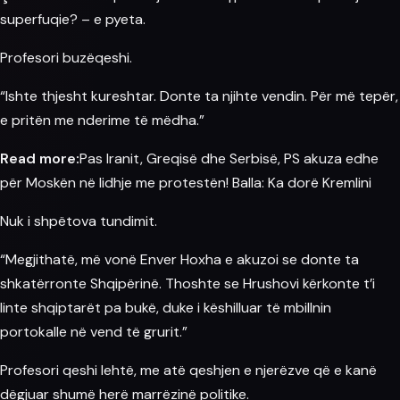
superfuqie? – e pyeta.
Profesori buzëqeshi.
“Ishte thjesht kureshtar. Donte ta njihte vendin. Për më tepër,
e pritën me nderime të mëdha.”
Read more:
Pas Iranit, Greqisë dhe Serbisë, PS akuza edhe
për Moskën në lidhje me protestën! Balla: Ka dorë Kremlini
Nuk i shpëtova tundimit.
“Megjithatë, më vonë
Enver Hoxha
e akuzoi se donte ta
shkatërronte Shqipërinë. Thoshte se Hrushovi kërkonte t’i
linte shqiptarët pa bukë, duke i këshilluar të mbillnin
portokalle në vend të grurit.”
Profesori qeshi lehtë, me atë qeshjen e njerëzve që e kanë
dëgjuar shumë herë marrëzinë politike.