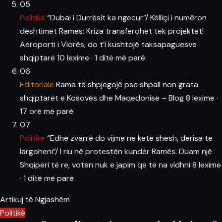
05
Politikë
“Dubai i Durrësit ka ngecur”/ Këlliçi i numëron
dështimet Ramës: Kriza transferohet tek projektet!
Aeroporti i Vlorës, do t’i kushtojë taksapaguesve
shqiptarë
10 lexime
·
1 ditë më parë
06
Editoriale
Rama të shpjegojë pse shpall non grata
shqiptarët e Kosovës dhe Maqedonisë – Blog
8 lexime
·
17 orë më parë
07
Politikë
“Edhe zvarrë do vijmë në këtë shesh, derisa të
largoheni”/ I riu në protestën kundër Ramës: Duam një
Shqipëri të re, votën nuk e japim që të na vidhni
8 lexime
·
1 ditë më parë
Artikuj të Ngjashëm
Politikë