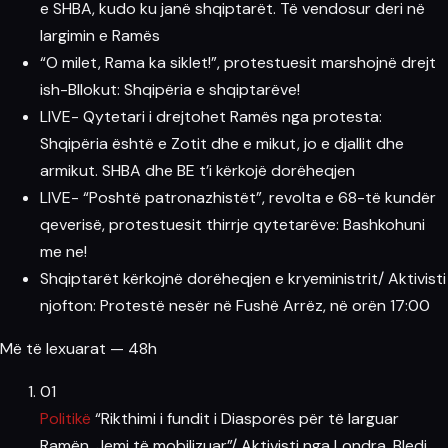
e SHBA, kudo ku janë shqiptarët. Të vendosur deri në
largimin e Ramës
“O milet, Rama ka siklet!”, protestuesit marshojnë drejt
ish-Bllokut: Shqipëria e shqiptarëve!
LIVE- Qytetari i drejtohet Ramës nga protesta:
Shqipëria është e Zotit dhe e mikut, jo e djallit dhe
armikut. SHBA dhe BE t’i kërkojë dorëheqjen
LIVE- “Poshtë patronazhistët”, revolta e 68-të kundër
qeverisë, protestuesit thirrje qytetarëve: Bashkohuni
me ne!
Shqiptarët kërkojnë dorëheqjen e kryeministrit/ Aktivisti
njofton: Protestë nesër në Fushë Arrëz, në orën 17:00
Më të lexuarat — 48h
01
Politikë
“Rikthimi i fundit i Diasporës për të larguar
Ramën. Jemi të mobilizuar”/ Aktivisti nga Londra, Bledi