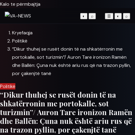
Kalo te përmbajtja
◐
⌕
☰
◐
⌕
Kryefaqja
Politikë
“Dikur thuhej se rusët donin të na shkatërronin me
portokalle, sot turizmin”/ Auron Tare ironizon Ramën
dhe Ballën: Çuna nuk është ariu rus që na trazon pyllin,
por çakenjtë tanë
Politikë
“Dikur thuhej se rusët donin të na
shkatërronin me portokalle, sot
turizmin”/ Auron Tare ironizon Ramën
dhe Ballën: Çuna nuk është ariu rus që
na trazon pyllin, por çakenjtë tanë