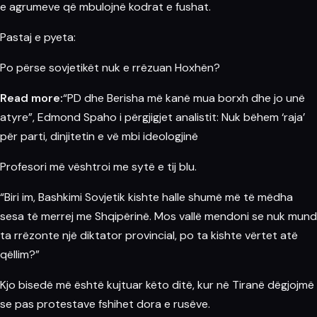
e agrumeve që mbulojnë kodrat e fushat.
Pastaj e pyeta:
Po përse sovjetikët nuk e rrëzuan Hoxhën?
Read more:
“PD dhe Berisha më kanë mua borxh dhe jo unë
atyre”, Edmond Spaho i përgjigjet analistit: Nuk bëhem ‘raja’
për parti, dinjitetin e vë mbi ideologjinë
Profesori më vështroi me sytë e tij blu.
“Biri im, Bashkimi Sovjetik kishte halle shumë më të mëdha
sesa të merrej me Shqipërinë. Mos vallë mendoni se nuk mund
ta rrëzonte një diktator provincial, po ta kishte vërtet atë
qëllim?”
Kjo bisedë më është kujtuar këto ditë, kur në Tiranë dëgjojmë
se pas protestave fshihet dora e rusëve.