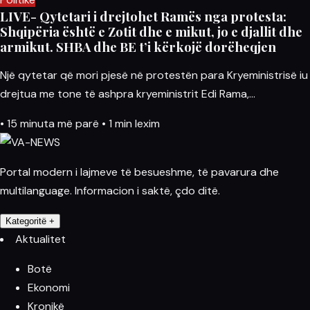
LIVE- Qytetari i drejtohet Ramës nga protesta:
Shqipëria është e Zotit dhe e mikut, jo e djallit dhe
armikut. SHBA dhe BE t’i kërkojë dorëheqjen
Një qytetar që mori pjesë në protestën para Kryeministrisë iu
drejtua me tone të ashpra kryeministrit Edi Rama,…
•
15 minuta më parë
•
1 min lexim
Portal modern i lajmeve të besueshme, të pavarura dhe
multilanguage. Informacion i saktë, çdo ditë.
Kategoritë
+
Aktualitet
Botë
Ekonomi
Kronikë