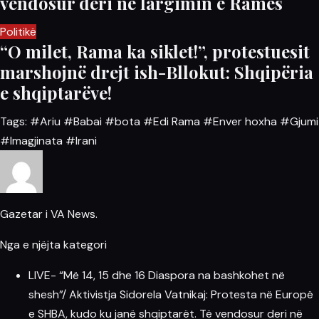
vendosur deri në largimin e Ramës
Politikë
“O milet, Rama ka siklet!”, protestuesit
marshojnë drejt ish-Bllokut: Shqipëria
e shqiptarëve!
Tags:
#Ariu
#Babai
#bota
#Edi Rama
#Enver hoxha
#Gjumi
#Imagjinata
#Irani
Gazetar i VA News.
Nga e njëjta kategori
LIVE- “Më 14, 15 dhe 16 Diaspora na bashkohet në
shesh”/ Aktivistja Sidorela Vatnikaj: Protesta në Europë
e SHBA, kudo ku janë shqiptarët. Të vendosur deri në