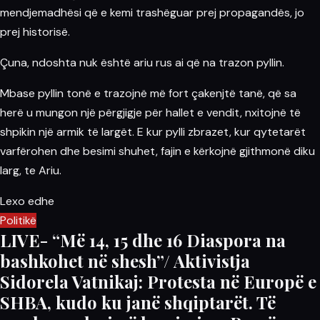
mendjemadhësi që e kemi trashëguar prej propagandës, jo
prej historisë.
Çuna, ndoshta nuk është ariu rus ai që na trazon pyllin.
Mbase pyllin tonë e trazojnë më fort çakenjtë tanë, që sa
herë u mungon një përgjigje për hallet e vendit, nxitojnë të
shpikin një armik të largët. E kur pylli zbrazet, kur qytetarët
varfërohen dhe besimi shuhet, fajin e kërkojnë gjithmonë diku
larg, te Ariu.
Lexo edhe
Politikë
LIVE- “Më 14, 15 dhe 16 Diaspora na
bashkohet në shesh”/ Aktivistja
Sidorela Vatnikaj: Protesta në Europë e
SHBA, kudo ku janë shqiptarët. Të