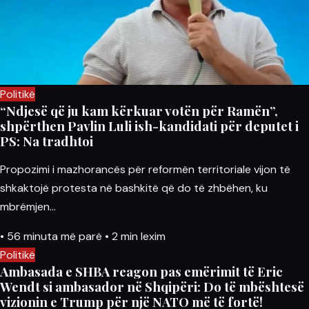
Politikë
“Ndjesë që ju kam kërkuar votën për Ramën”,
shpërthen Pavlin Luli ish-kandidati për deputet i
PS: Na tradhtoi
Propozimi i mazhorancës për reformën territoriale vijon të
shkaktojë protesta në bashkitë që do të zhbëhen, ku
mbrëmjen…
•
56 minuta më parë
•
2 min lexim
Politikë
Ambasada e SHBA reagon pas emërimit të Eric
Wendt si ambasador në Shqipëri: Do të mbështesë
vizionin e Trump për një NATO më të fortë!