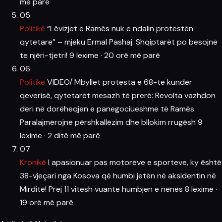
më parë
05
Politikë
“Lëvizjet e Ramës nuk e ndalin protestën
qytetare” – mjeku Ermal Pashaj: Shqiptarët po besojnë
te njëri-tjetri!
9 lexime
·
20 orë më parë
06
Politikë
VIDEO/ Mbyllet protesta e 68-të kundër
qeverisë, qytetarët mesazh të prerë: Revolta vazhdon
deri në dorëheqjen e panegociueshme të Ramës.
Paralajmërojnë përshkallëzim dhe bllokim rrugësh
9
lexime
·
2 ditë më parë
07
Kronikë
I apasionuar pas motorëve e sporteve, ky është
38-vjeçari nga Kosova që humbi jetën në aksidentin në
Mirditë! Prej 11 vitesh vuante humbjen e nënës
8 lexime
·
19 orë më parë