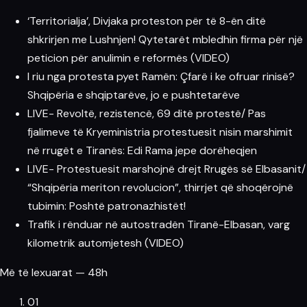
‘Territorialja’, Divjaka proteston për të 8-ën ditë
shkrirjen me Lushnjen! Qytetarët mbledhin firma për një
peticion për anulimin e reformës (VIDEO)
I riu nga protesta pyet Ramën: Çfarë i ke ofruar rinisë?
Shqipëria e shqiptarëve, jo e pushtetarëve
LIVE- Revoltë, rezistencë, 69 ditë protestë/ Pas
fjalimeve të Kryeministria protestuesit nisin marshimit
në rrugët e Tiranës: Edi Rama jepe dorëheqjen
LIVE- Protestuesit marshojnë drejt Rrugës së Elbasanit/
“Shqipëria meriton revolucion”, thirrjet që shoqërojnë
tubimin: Poshtë patronazhistët!
Trafik i rënduar në autostradën Tiranë-Elbasan, varg
kilometrik automjetesh (VIDEO)
Më të lexuarat — 48h
01