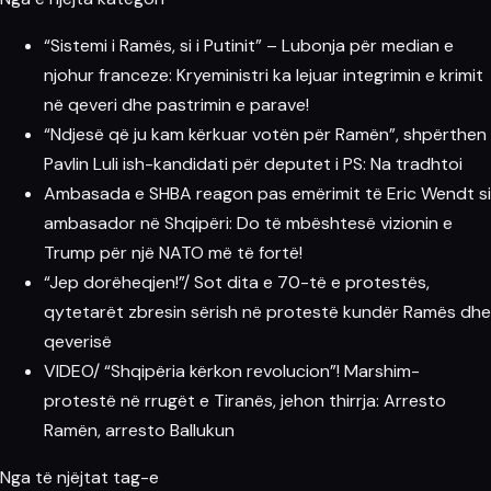
“Sistemi i Ramës, si i Putinit” – Lubonja për median e
njohur franceze: Kryeministri ka lejuar integrimin e krimit
në qeveri dhe pastrimin e parave!
“Ndjesë që ju kam kërkuar votën për Ramën”, shpërthen
Pavlin Luli ish-kandidati për deputet i PS: Na tradhtoi
Ambasada e SHBA reagon pas emërimit të Eric Wendt si
ambasador në Shqipëri: Do të mbështesë vizionin e
Trump për një NATO më të fortë!
“Jep dorëheqjen!”/ Sot dita e 70-të e protestës,
qytetarët zbresin sërish në protestë kundër Ramës dhe
qeverisë
VIDEO/ “Shqipëria kërkon revolucion”! Marshim-
protestë në rrugët e Tiranës, jehon thirrja: Arresto
Ramën, arresto Ballukun
Nga të njëjtat tag-e