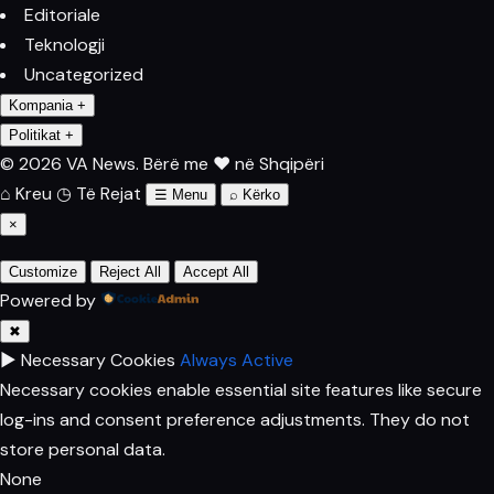
Editoriale
Teknologji
Uncategorized
Kompania
+
Politikat
+
© 2026 VA News.
Bërë me ♥ në Shqipëri
⌂
Kreu
◷
Të Rejat
☰
Menu
⌕
Kërko
×
Customize
Reject All
Accept All
Powered by
✖
►
Necessary Cookies
Always Active
Necessary cookies enable essential site features like secure
log-ins and consent preference adjustments. They do not
store personal data.
None