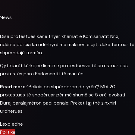
News
Disa
protestues
kanë thyer xhamat e Komisariatit Nr.3,
ndërsa
policia
ka ndërhyrë me makinën e ujit, duke tentuar të
shpërndajë turmën.
Qytetarët kërkojnë lirimin e protestuesve të arrestuar pas
protestës
para
Parlamentit të martën.
Read more:
“Policia po shpërdoron detyrën”/ Mbi 20
protestues të shoqëruar për më shumë se 5 orë, avokati
Duraj paralajmëron padi penale: Preket i gjithë zinxhiri
urdhërues
Lexo edhe
Politikë