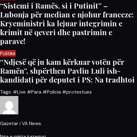
“Sistemi i Ramës, si i Putinit” –
Lubonja për median e njohur franceze:
Kryeministri ka lejuar integrimin e
krimit në qeveri dhe pastrimin e
parave!
Politikë
“Ndjesë që ju kam kërkuar votën për
Ramën”, shpërthen Pavlin Luli ish-
kandidati për deputet i PS: Na tradhtoi
Tags:
#Live
#Para
#Policia
#protestues
Gazetar i VA News.
Nga e njëjta kategori