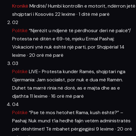
Kronikë
Mirditë/ Humbi kontrollin e motorit, ndërron jetë
shqiptari i Kosovës
22 lexime
·
1 ditë më parë
02
Politikë
“Njerëzit u ndjenë të përdhosur deri në palcë”/
Protesta në ditën e 69-të, mjeku Ermal Pashaj:
Vokacioni ynë nuk është një parti, por Shqipëria!
14
lexime
·
20 orë më parë
03
Politikë
LIVE- Protesta kundër Ramës, shqiptari nga
Gjermania: Jam socialist, por nuk e dua më Ramën.
Duhet ta marrë rinia në dorë, as e majta dhe as e
djathta
11 lexime
·
16 orë më parë
04
Politikë
“Pse të mos hetohet Rama, kush është?” –
Pashaj: Nuk mund t’ia hedhë fajin vetëm administratës
për dështimet! Të mbahet përgjegjësi
9 lexime
·
20 orë