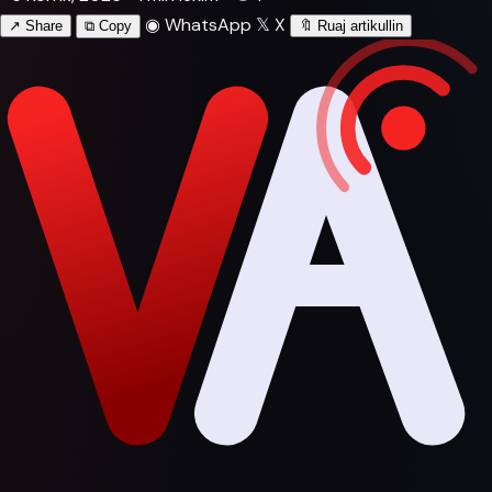
◉
WhatsApp
𝕏
X
↗
Share
⧉
Copy
🔖
Ruaj artikullin