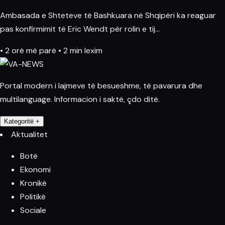
Ambasada e Shteteve të Bashkuara në Shqipëri ka reaguar
pas konfirmimit të Eric Wendt për rolin e tij…
•
2 orë më parë
•
2 min lexim
Portal modern i lajmeve të besueshme, të pavarura dhe
multilanguage. Informacion i saktë, çdo ditë.
Kategoritë
+
Aktualitet
Botë
Ekonomi
Kronikë
Politikë
Sociale