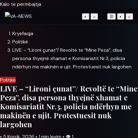
Kalo te përmbajtja
◐
⌕
☰
◐
⌕
Kryefaqja
Politikë
LIVE – “Lironi çunat”/ Revoltë te “Mine Peza”, disa
persona thyejnë xhamat e Komisariatit Nr.3, policia
ndërhyn me makinën e ujit. Protestuesit nuk largohen
Politikë
LIVE – “Lironi çunat”/ Revoltë te “Mine
Peza”, disa persona thyejnë xhamat e
Komisariatit Nr.3, policia ndërhyn me
makinën e ujit. Protestuesit nuk
largohen
•
5 Korrik, 2026
•
1 min lexim
•
👁
1