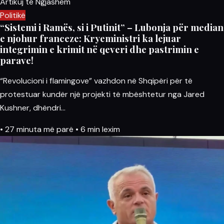
Artikuj të Ngjashëm
Politikë
“Sistemi i Ramës, si i Putinit” – Lubonja për median
e njohur franceze: Kryeministri ka lejuar
integrimin e krimit në qeveri dhe pastrimin e
parave!
“Revolucioni i flamingove” vazhdon në Shqipëri për të
protestuar kundër një projekti të mbështetur nga Jared
Kushner, dhëndri…
•
27 minuta më parë
•
6 min lexim