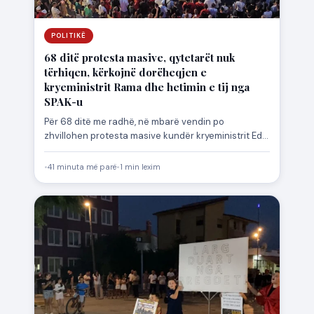
POLITIKË
68 ditë protesta masive, qytetarët nuk
tërhiqen, kërkojnë dorëheqjen e
kryeministrit Rama dhe hetimin e tij nga
SPAK-u
Për 68 ditë me radhë, në mbarë vendin po
zhvillohen protesta masive kundër kryeministrit Edi
Rama. Protestuesit kërkojnë…
•
41 minuta më parë
•
1 min lexim