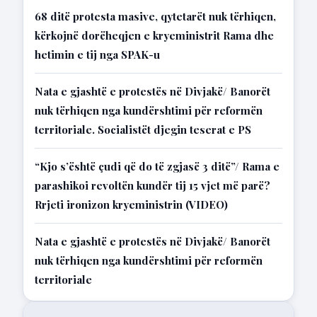
68 ditë protesta masive, qytetarët nuk tërhiqen,
kërkojnë dorëheqjen e kryeministrit Rama dhe
hetimin e tij nga SPAK-u
Nata e gjashtë e protestës në Divjakë/ Banorët
nuk tërhiqen nga kundërshtimi për reformën
territoriale. Socialistët djegin teserat e PS
“Kjo s’është çudi që do të zgjasë 3 ditë”/ Rama e
parashikoi revoltën kundër tij 15 vjet më parë?
Rrjeti ironizon kryeministrin (VIDEO)
Nata e gjashtë e protestës në Divjakë/ Banorët
nuk tërhiqen nga kundërshtimi për reformën
territoriale