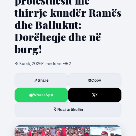
protestuesit me
thirrje kundër Ramës
dhe Ballukut:
Dorëheqje dhe në
burg!
•
8 Korrik, 2026
•
1 min lexim
•
👁 2
↗
⧉
Share
Copy
◉
𝕏
WhatsApp
X
🔖
Ruaj artikullin