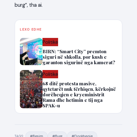
burg”, tha ai.
LEXO EDHE
Politikë
BIRN: “Smart City” premton
siguri në shkolla, por kush e
garanton sigurinë nga kamerat?
Politikë
68 ditë protesta masive,
qytetarët nuk tërhiqen, kërkojnë
dorëheqjen e kryeministrit
Rama dhe hetimin e tij nga
SPAK-u
#Besim
#Burg
#Dorëheqje
TAGS: