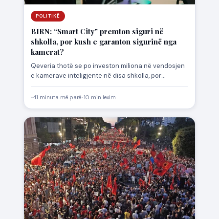
POLITIKË
BIRN: “Smart City” premton siguri në
shkolla, por kush e garanton sigurinë nga
kamerat?
Qeveria thotë se po investon miliona në vendosjen
e kamerave inteligjente në disa shkolla, por
prindërit dhe ekspertët…
•
41 minuta më parë
•
10 min lexim