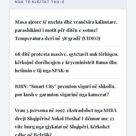
NGA TË NJËJTAT TAG-E
Masa ajrore të nxehta dhe vranësira kalimtare,
parashikimi i motit për ditën e sotme!
Temperatura deri në 38 gradë (VIDEO)
68 ditë protesta masive, qytetarët nuk tërhiqen,
kërkojnë dorëheqjen e kryeministrit Rama dhe
hetimin e tij nga SPAK-u
BIRN: “Smart City” premton siguri në shkolla,
por kush e garanton sigurinë nga kamerat?
Vrau 3 persona në 1997, ekstradohet nga SHBA
drejt Shqipërisë Sokol Hoxha! I dënuar me 25
vite burg nga gjykatat në Shqipëri, kërkohet
edhe në Belgjikë