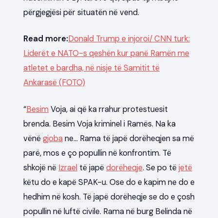
përgjegjësi për situatën në vend.
Read more:
Donald Trump e injoroi/ CNN turk:
Liderët e NATO-s qeshën kur panë Ramën me
atletet e bardha, në nisje të Samitit të
Ankarasë (FOTO)
“
Besim
Voja, ai që ka rrahur protestuesit
brenda. Besim Voja kriminel i Ramës. Na ka
vënë
gjoba
ne… Rama të japë dorëheqjen sa më
parë, mos e ço popullin në konfrontim. Të
shkojë në
Izrael
të japë
dorëheqje
. Se po të
jetë
këtu do e kapë SPAK-u. Ose do e kapim ne do e
hedhim në kosh. Të japë dorëheqje se do e çosh
popullin në luftë civile. Rama në burg Belinda në