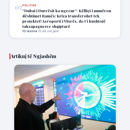
07
POLITIKË
“Dubai i Durrësit ka ngecur”/ Këlliçi i numëron
dështimet Ramës: Kriza transferohet tek
projektet! Aeroporti i Vlorës, do t’i kushtojë
taksapaguesve shqiptarë
10 lexime
·
15 orë më parë
Artikuj të Ngjashëm