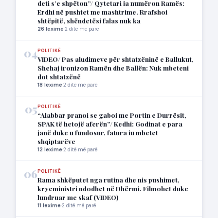
deti s’e shpëton”/ Qytetari ia numëron Ramës:
Erdhi në pushtet me mashtrime. Rrafshoi
shtëpitë, shëndetësi falas nuk ka
26 lexime
·
2 ditë më parë
04
POLITIKË
VIDEO/ Pas aludimeve për shtatzëninë e Ballukut,
Shehaj ironizon Ramën dhe Ballën: Nuk mbeteni
dot shtatzënë
18 lexime
·
2 ditë më parë
05
POLITIKË
“Alabbar pranoi se gaboi me Portin e Durrësit,
SPAK të hetojë aferën”/ Kedhi: Godinat e para
janë duke u fundosur, fatura iu mbetet
shqiptarëve
12 lexime
·
2 ditë më parë
06
POLITIKË
Rama shkëputet nga rutina dhe nis pushimet,
kryeministri ndodhet në Dhërmi. Filmohet duke
lundruar me skaf (VIDEO)
11 lexime
·
2 ditë më parë