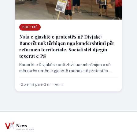
POLITIKË
Nata e gjashtë e protestës në Divjakë/
Banorët nuk tërhiqen nga kundërshtimi për
reformën territoriale. Socialistët djegin
teserat e PS
Banorët e Divjakës kanë zhvilluar mbrëmjen e së
mërkurës natën e gjashtë radhazi të protestës
kundër projektit të…
•
2 orë më parë
•
2 min lexim