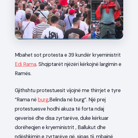
News
Mbahet sot protesta e 39 kundër kryeministrit
Edi Rama
. Shqiptarët njëzëri kërkojnë largimin e
Ramës.
Gjithshtu protestuesit vijojnë me thirrjet e tyre
“Rama në
burg
,Belinda në burg”. Një prej
protestuesve hodhi akuza të forta ndaj
qeverisë dhe disa zyrtarëve, duke kërkuar
dorëheqjen e kryeministrit , Ballukut dhe
ndëshkimin e zyrtarëve që, sipas tij, mbajnë