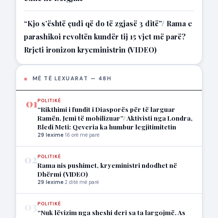
“Kjo s’është çudi që do të zgjasë 3 ditë”/ Rama e
parashikoi revoltën kundër tij 15 vjet më parë?
Rrjeti ironizon kryeministrin (VIDEO)
MË TË LEXUARAT — 48H
01
POLITIKË
“Rikthimi i fundit i Diasporës për të larguar
Ramën. Jemi të mobilizuar”/ Aktivisti nga Londra,
Bledi Meti: Qeveria ka humbur legjitimitetin
29 lexime
·
16 orë më parë
02
POLITIKË
Rama nis pushimet, kryeministri ndodhet në
Dhërmi (VIDEO)
29 lexime
·
2 ditë më parë
03
POLITIKË
“Nuk lëvizim nga sheshi deri sa ta largojmë. As