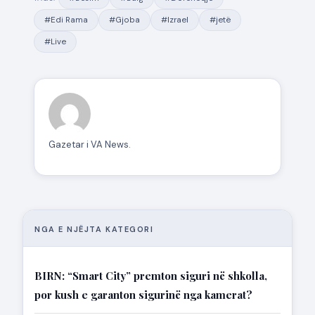
#Edi Rama
#Gjoba
#Izrael
#jetë
#Live
Gazetar i VA News.
NGA E NJËJTA KATEGORI
BIRN: “Smart City” premton siguri në shkolla,
por kush e garanton sigurinë nga kamerat?