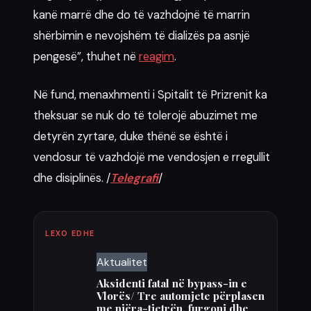
kanë marrë dhe do të vazhdojnë të marrin
shërbimin e nevojshëm të dializës pa asnjë
pengesë”, thuhet në
reagim
.
Në fund, menaxhmenti i Spitalit të Prizrenit ka
theksuar se nuk do të tolerojë abuzimet me
detyrën zyrtare, duke thënë se është i
vendosur të vazhdojë me vendosjen e rregullit
dhe disiplinës. /
Telegrafi
/
LEXO EDHE
Aktualitet
Aksidenti fatal në bypass-in e
Vlorës/ Tre automjete përplasen
me njëra-tjetrën, furgoni dhe