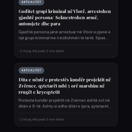
AKTUALITET
Goditet grupi kriminal në Vlorë, arrestohen
gjashtë persona/ Sekuestrohen armë,
automjete dhe para
Gjashtë persona janë arrestuar në Vlorë si pjesë e
një grupi kriminal me rrezikshmëri të lartë. Sipas
njoftimit…
•
2 muaj më parë
•
2 min lexim
AKTUALITET
Dita e nëntë e protestës kundër projektit në
Zvërnec, qytetarët mbi 5 orë marshim në
rrugët e kryeqytetit
Protesta kundër projektit në Zvërnec është sot në
ditën e 9-të. Ashtu si edhe ditët e tjera, qytetarët…
•
2 muaj më parë
•
3 min lexim