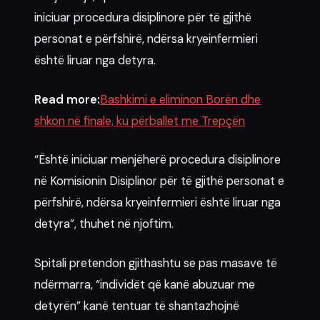
iniciuar procedura disiplinore për të gjithë
personat e përfshirë, ndërsa kryeinfermieri
është liruar nga detyra.
Read more:
Bashkimi e eliminon Borën dhe
shkon në finale, ku përballet me Trepçën
“Është iniciuar menjëherë procedura disiplinore
në Komisionin Disiplinor për të gjithë personat e
përfshirë, ndërsa kryeinfermieri është liruar nga
detyra”, thuhet në njoftim.
Spitali pretendon gjithashtu se pas masave të
ndërmarra, “individët që kanë abuzuar me
detyrën” kanë tentuar të shantazhojnë