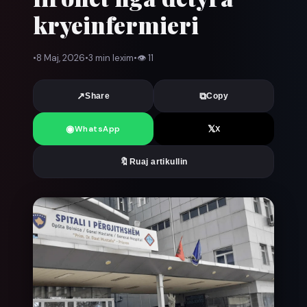
kryeinfermieri
•
8 Maj, 2026
•
3 min lexim
•
👁
11
↗
⧉
Share
Copy
◉
𝕏
WhatsApp
X
🔖
Ruaj artikullin