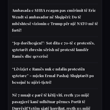
Ambasada e SHBA reagon pas emërimit të Eric
Wendt si ambasador në Shqipëri: Do të
mbështesë vizionin e Trump për një NATO më të
fortë!
“Jep dorëheqjen!”/ Sot dita e 70-të e protestës,
qytetarët zbresin sërish në protestë kundër
Ramës dhe qeverisë
“Lëvizjet e Ramës nuk e ndalin protestën
qytetare” – mjeku Ermal Pashaj: Shqiptarët po
besojnë te njëri-tjetri!
Në 7 muajt e parë të këtij viti, rreth 350 mijë
pasagjerë kanë udhëtuar përmes Portit të
Durrësit! Vetëm gjatë korrikut, rreth 113 mijë