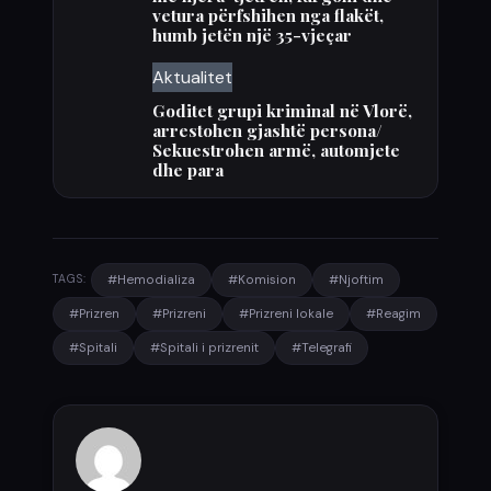
vetura përfshihen nga flakët,
humb jetën një 35-vjeçar
Aktualitet
Goditet grupi kriminal në Vlorë,
arrestohen gjashtë persona/
Sekuestrohen armë, automjete
dhe para
#Hemodializa
#Komision
#Njoftim
TAGS:
#Prizren
#Prizreni
#Prizreni lokale
#Reagim
#Spitali
#Spitali i prizrenit
#Telegrafi