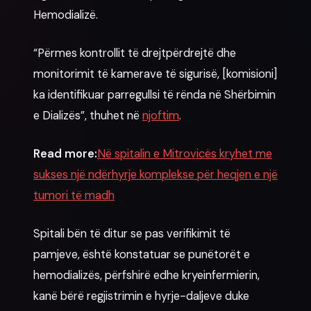
Hemodializë.
“Përmes kontrollit të drejtpërdrejtë dhe
monitorimit të kamerave të sigurisë, [komisioni]
ka identifikuar parregullsi të rënda në Shërbimin
e Dializës”, thuhet në
njoftim
.
Read more:
Në spitalin e Mitrovicës kryhet me
sukses një ndërhyrje komplekse për heqjen e një
tumori të madh
Spitali bën të ditur se pas verifikimit të
pamjeve, është konstatuar se punëtorët e
hemodializës, përfshirë edhe kryeinfermierin,
kanë bërë regjistrimin e hyrje-daljeve duke