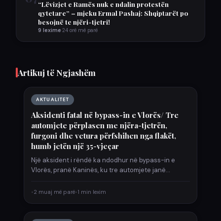
“Lëvizjet e Ramës nuk e ndalin protestën
qytetare” – mjeku Ermal Pashaj: Shqiptarët po
besojnë te njëri-tjetri!
9 lexime
·
24 orë më parë
Artikuj të Ngjashëm
AKTUALITET
Aksidenti fatal në bypass-in e Vlorës/ Tre
automjete përplasen me njëra-tjetrën,
furgoni dhe vetura përfshihen nga flakët,
humb jetën një 35-vjeçar
Një aksident i rëndë ka ndodhur në bypass-in e
Vlorës, pranë Kaninës, ku tre automjete janë
përplasur me…
•
2 muaj më parë
•
1 min lexim