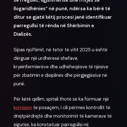
së rregullit, ligjshmërisë dhe rritjes së
llogaridhënies” në punë, ndërsa ka bërë të
ditur se gjatë këtij procesi janë identifikuar
parregullsi të rënda në Shërbimin e
Dializës.
Sipas njoftimit, në tetor të vitit 2025 u është
dërguar një urdhëresë shefave,
kryeinfermierëve dhe udhëheqësve të njësive
për zbatimin e disiplinës dhe përgjegjësive në
punë.
Për këtë qëllim, spitali thotë se ka formuar një
komision
të posaçëm, i cili përmes kontrollit të
drejtpërdrejtë dhe monitorimit të kamerave të
sigurisë, ka konstatuar parregullsi në