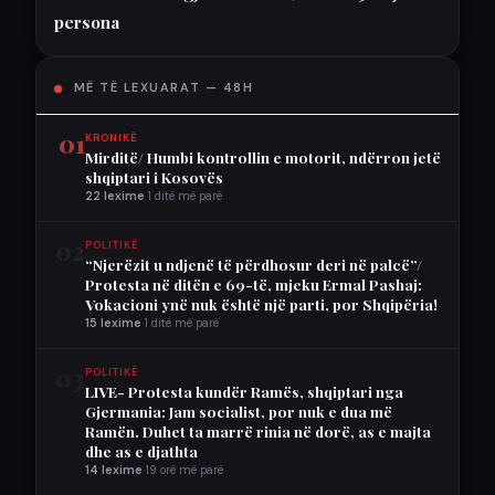
persona
MË TË LEXUARAT — 48H
01
KRONIKË
Mirditë/ Humbi kontrollin e motorit, ndërron jetë
shqiptari i Kosovës
22 lexime
·
1 ditë më parë
02
POLITIKË
“Njerëzit u ndjenë të përdhosur deri në palcë”/
Protesta në ditën e 69-të, mjeku Ermal Pashaj:
Vokacioni ynë nuk është një parti, por Shqipëria!
15 lexime
·
1 ditë më parë
03
POLITIKË
LIVE- Protesta kundër Ramës, shqiptari nga
Gjermania: Jam socialist, por nuk e dua më
Ramën. Duhet ta marrë rinia në dorë, as e majta
dhe as e djathta
14 lexime
·
19 orë më parë