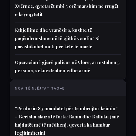
Zvërnec, qytetarët mbi 5 orë marshim në rrugët
e kryeqytetit
Kthjellime dhe vranësira, kushte të
paqëndrueshme në të gjithë vendin/ Si
parashikohet moti për këtë të martë
Operacion i gjerë policor në Vlorë, arrestohen 5
persona, sekuestrohen edhe armë
NGA TË NJËJTAT TAG-E
“Përdorin 83 mandatet për të mbrojtur krimin”
– Berisha akuza të forta: Rama dhe Balluku janë
hajdutët më të mëdhenj, qeveria ka humbur
legjitimitetin!