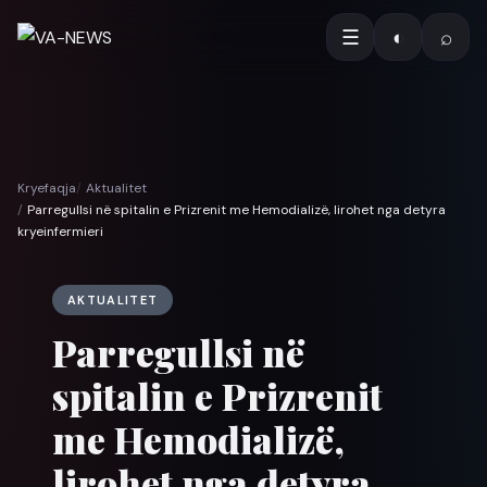
☰
◐
⌕
Kryefaqja
Aktualitet
Parregullsi në spitalin e Prizrenit me Hemodializë, lirohet nga detyra
kryeinfermieri
AKTUALITET
Parregullsi në
spitalin e Prizrenit
me Hemodializë,
lirohet nga detyra