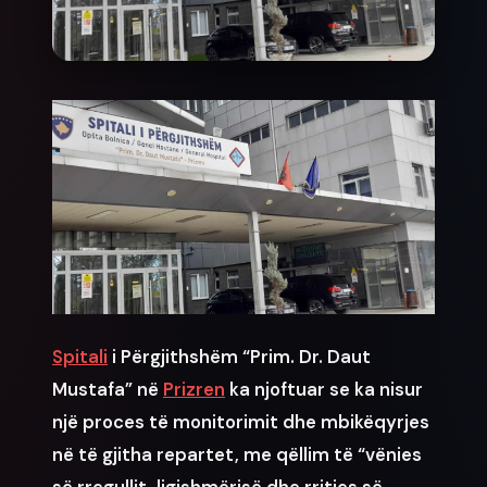
News
Spitali
i Përgjithshëm “Prim. Dr. Daut
Mustafa” në
Prizren
ka njoftuar se ka nisur
një proces të monitorimit dhe mbikëqyrjes
në të gjitha repartet, me qëllim të “vënies