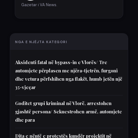
Gazetar i VA News.
NGA E NJËJTA KATEGORI
Aksidenti fatal në bypass-in e Vlorës/ Tre
automjete përplasen me njëra-tjetrën, furgoni
dhe vetura përfshihen nga flakët, humb jetën një
35-vjeçar
Goditet grupi kriminal në Vlorë, arrestohen
gjashtë persona/ Sekuestrohen armë, automjete
dhe para
Dita e nëntë e protestës kundër projektit në