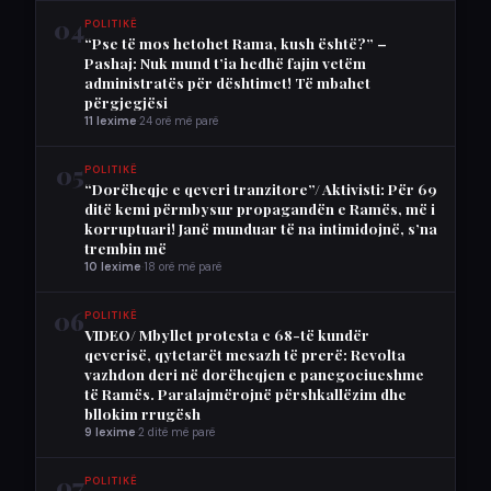
04
POLITIKË
“Pse të mos hetohet Rama, kush është?” –
Pashaj: Nuk mund t’ia hedhë fajin vetëm
administratës për dështimet! Të mbahet
përgjegjësi
11 lexime
·
24 orë më parë
05
POLITIKË
“Dorëheqje e qeveri tranzitore”/ Aktivisti: Për 69
ditë kemi përmbysur propagandën e Ramës, më i
korruptuari! Janë munduar të na intimidojnë, s’na
trembin më
10 lexime
·
18 orë më parë
06
POLITIKË
VIDEO/ Mbyllet protesta e 68-të kundër
qeverisë, qytetarët mesazh të prerë: Revolta
vazhdon deri në dorëheqjen e panegociueshme
të Ramës. Paralajmërojnë përshkallëzim dhe
bllokim rrugësh
9 lexime
·
2 ditë më parë
07
POLITIKË