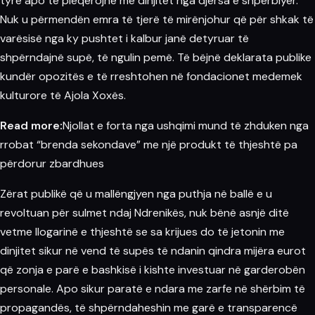
tyre apo të pleqërojnë me dinjitet nga
djersa
e shpërblyer.
Nuk u përmendën emra të tjerë të mirënjohur që për shkak të
varësisë nga ky pushtet i kalbur janë detyruar të
shpërndajnë supë, të ngulin pemë. Të bëjnë deklarata publike
kundër opozitës e të rreshtohen në fondacionet medemek
kulturore të Ajola Xoxës.
Read more:
Njollat e forta nga ushqimi mund të zhduken nga
rrobat “brenda sekondave” me një produkt të thjeshtë pa
përdorur zbardhues
Zërat publikë që u mallëngjyen nga puthja në ballë e u
revoltuan për sulmet ndaj Ndrenikës, nuk bënë asnjë ditë
vetme llogarinë e thjeshtë se sa krijues do të jetonin me
dinjitet sikur në vend të supës të ndanin qindra mijëra eurot
që zonja e parë e bashkisë i kishte investuar në garderobën
personale. Apo sikur paratë e ndara me zarfe në shërbim të
propagandës, të shpërndaheshin me garë e
transparencë