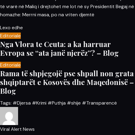
të vrarë në Maliq i drejtohet me lot në sy Presidentit Begaj në
homazhe: Merrni masa, po na vriten djemtë
Lexo edhe
Editoriale
Nga Vlora te Ceuta: a ka harruar
Evropa se “ata janë njerëz”? – Blog
Editoriale
Rama të shpjegojë pse shpall non grata
shqiptarët e Kosovës dhe Maqedonisë –
Blog
Tags:
#Djersa
#Krimi
#Puthja
#shije
#Transparencë
Viral Alert News