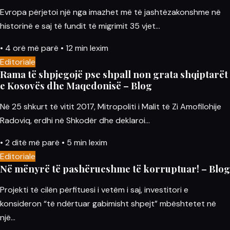
Evropa përjetoi një nga imazhet më të jashtëzakonshme në
historinë e saj të fundit të migrimit 35 vjet…
•
4 orë më parë
•
12 min lexim
Editoriale
Rama të shpjegojë pse shpall non grata shqiptarët
e Kosovës dhe Maqedonisë – Blog
Në 25 shkurt të vitit 2017, Mitropoliti i Malit të Zi Amofilohije
Radoviq, erdhi në Shkodër dhe deklaroi…
•
2 ditë më parë
•
5 min lexim
Editoriale
Në mënyrë të pashërueshme të korruptuar! – Blog
Projekti të cilën përfituesi i vetëm i saj, investitori e
konsideron “të ndërtuar gabimisht shpejt” mbështetet në
një…