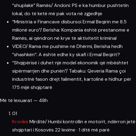
“shuplakë” Ramës/ Andoni: PS e ka humbur pushtetin
lokal, do të ketë më pak vota në zgjedhje
“Ministria e Financave disbursoi Ermal Beqirin me 8.5
milionë euro”/ Berisha: Kompania është prestanome e
Ramës, ai qëndron në krye të aktivitetit kriminal
VIDEO/ Rama me pushime në Dhërmi, Berisha hedh
“shashkën”: A është edhe ky skafi i Ermal Beqirit?
“Shqipërisë i duhet një model ekonomik që mbështet
sipërmarrjen dhe punën”/ Tabaku: Qeveria Rama çoi
industrinë fason drejt falimentit, kartolinë e hidhur për
175 mijë shqiptarë
Më të lexuarat — 48h
01
Kronikë
Mirditë/ Humbi kontrollin e motorit, ndërron jetë
shqiptari i Kosovës
22 lexime
·
1 ditë më parë