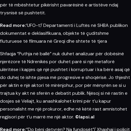
për të mbështetur pikërisht pavarësinë e artistëve ndaj
trysnisë së pushtetit.
Read more:
‘UFO-t’/ Departamenti i Luftës në SHBA publikon
dokumentat e deklasifikuara, objekte të çuditshme
fluturuese të filmuara në Greqi dhe shtete të tjera
Shfaqja “Puthja në ballë” nuk duhet analizuar për dobësinë
njerëzore të Ndrenikës por duhet parë si një metaforë
ulëritëse i kapjes që një pushtet i korruptuar i ka bërë asaj që
do duhej të ishte pjesa më progresive e shoqërisë. Jo thjesht
për aktin e një aktori të mirënjohur, por për mënyrën se si u
trajtua ky akt në sferën e debatit publik. Njësoj si në rastin e
dosjes së Veliajt, ku anashkalohet
krimi
për t’u kapur
personalisht me një prokuror, edhe në këtë rast amnistohet
regjisori për t’u marrë me një aktor.
©lapsi.al
Read more:
“Do bëni detyrën? Na fundosët”/ Xhaxhai i policit