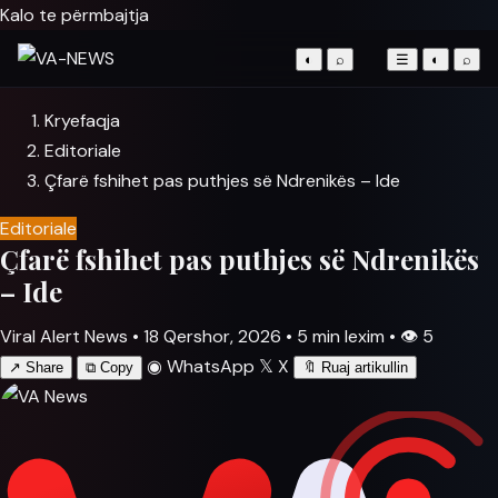
Kalo te përmbajtja
◐
⌕
☰
◐
⌕
Kryefaqja
Editoriale
Çfarë fshihet pas puthjes së Ndrenikës – Ide
Editoriale
Çfarë fshihet pas puthjes së Ndrenikës
– Ide
Viral Alert News
•
18 Qershor, 2026
•
5 min lexim
•
👁
5
◉
WhatsApp
𝕏
X
↗
Share
⧉
Copy
🔖
Ruaj artikullin