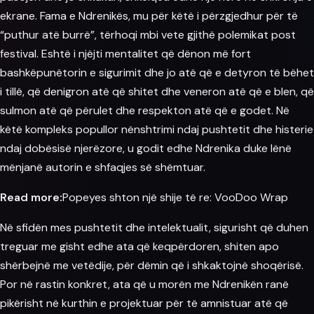
ekrane. Fama e Ndrenikës, mu për këtë i përzgjedhur për të
“puthur atë burrë”, tërhoqi mbi vete gjithë polemikat post
festival. Eshtë i njëjti mentalitet që dënon më fort
bashkëpunëtorin e sigurimit dhe jo atë që e detyron të bëhet
i tillë, që denigron atë që shitet dhe veneron atë që e blen, që
sulmon atë që përulet dhe respekton atë që e godet. Në
këtë kompleks popullor nënshtrimi ndaj pushtetit dhe histerie
ndaj dobësisë njerëzore, u godit edhe Ndrenika duke lënë
mënjanë autorin e shfaqjes së shëmtuar.
Read more:
Popeyes shton një shije të re: VooDoo Wrap
Në sfidën mes pushtetit dhe intelektualit, sigurisht që duhen
treguar me gisht edhe ata që keqpërdoren, shiten apo
shërbejnë me vetëdije, për dëmin që i shkaktojnë shoqërisë.
Por në rastin konkret, ata që u morën me Ndrenikën ranë
pikërisht në kurthin e projektuar për të amnistuar atë që