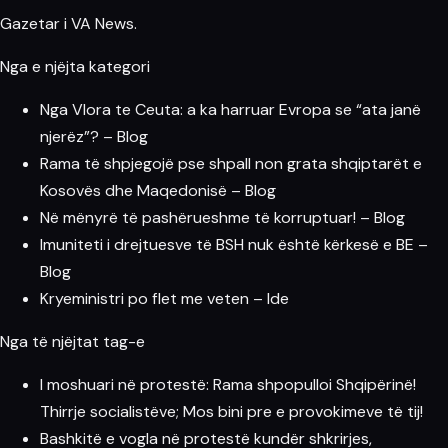
Gazetar i VA News.
Nga e njëjta kategori
Nga Vlora te Ceuta: a ka harruar Evropa se “ata janë
njerëz”? – Blog
Rama të shpjegojë pse shpall non grata shqiptarët e
Kosovës dhe Maqedonisë – Blog
Në mënyrë të pashërueshme të korruptuar! – Blog
Imuniteti i drejtuesve të BSH nuk është kërkesë e BE –
Blog
Kryeministri po flet me veten – Ide
Nga të njëjtat tag-e
I moshuari në protestë: Rama shpopulloi Shqipërinë!
Thirrje socialistëve; Mos bini pre e provokimeve të tij!
Bashkitë e vogla në protestë kundër shkrirjes,