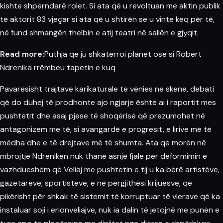
kishte shpërndarë rolet. Si ata që u revoltuan me aktin publik
të aktorit 83 vjeçar si ata që u shtirën se u vinte keq për të,
në fund shmangën thelbin e atij teatri në sallën e gjyqit.
Read more:
Puthja që ju shkatërroi planet ose si Robert
Ndrenika rrëmbeu tapetin e kuq
Pavarësisht trajtave karikaturale të vënies në skenë, debati
që do duhej të prodhonte ajo ngjarje është ai i raportit mes
pushtetit dhe asaj pjese të shoqërisë që prezumohet në
antagonizëm me të, si avangardë e progresit, e lirive më të
mëdha dhe e të drejtave më të shumta. Ata që morën në
mbrojtje Ndrenikën nuk thanë asnjë fjalë për deformimin e
vazhdueshëm që Veliaj me pushtetin e tij u ka bërë artistëve,
gazetarëve, sportistëve, e në përgjithësi krijuesve, që
pikërisht për shkak të sistemit të korruptuar të vlerave që ka
instaluar soji i erionveliajve, nuk ia dalin të jetojnë me punën e