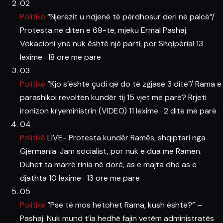
02
Politikë
“Njerëzit u ndjenë të përdhosur deri në palcë”/
Protesta në ditën e 69-të, mjeku Ermal Pashaj:
Vokacioni ynë nuk është një parti, por Shqipëria!
13
lexime
·
18 orë më parë
03
Politikë
“Kjo s’është çudi që do të zgjasë 3 ditë”/ Rama e
parashikoi revoltën kundër tij 15 vjet më parë? Rrjeti
ironizon kryeministrin (VIDEO)
11 lexime
·
2 ditë më parë
04
Politikë
LIVE- Protesta kundër Ramës, shqiptari nga
Gjermania: Jam socialist, por nuk e dua më Ramën.
Duhet ta marrë rinia në dorë, as e majta dhe as e
djathta
10 lexime
·
13 orë më parë
05
Politikë
“Pse të mos hetohet Rama, kush është?” –
Pashaj: Nuk mund t’ia hedhë fajin vetëm administratës