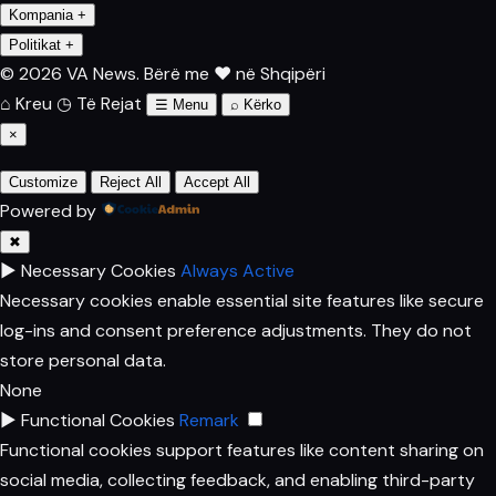
Kompania
+
Politikat
+
© 2026 VA News.
Bërë me ♥ në Shqipëri
⌂
Kreu
◷
Të Rejat
☰
Menu
⌕
Kërko
×
Customize
Reject All
Accept All
Powered by
✖
►
Necessary Cookies
Always Active
Necessary cookies enable essential site features like secure
log-ins and consent preference adjustments. They do not
store personal data.
None
►
Functional Cookies
Remark
Functional cookies support features like content sharing on
social media, collecting feedback, and enabling third-party