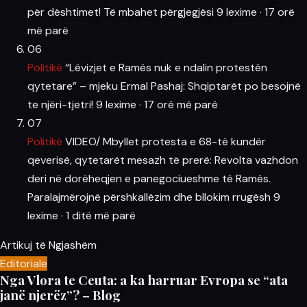
për dështimet! Të mbahet përgjegjësi
9 lexime
·
17 orë
më parë
06
Politikë
“Lëvizjet e Ramës nuk e ndalin protestën
qytetare” – mjeku Ermal Pashaj: Shqiptarët po besojnë
te njëri-tjetri!
9 lexime
·
17 orë më parë
07
Politikë
VIDEO/ Mbyllet protesta e 68-të kundër
qeverisë, qytetarët mesazh të prerë: Revolta vazhdon
deri në dorëheqjen e panegociueshme të Ramës.
Paralajmërojnë përshkallëzim dhe bllokim rrugësh
9
lexime
·
1 ditë më parë
Artikuj të Ngjashëm
Editoriale
Nga Vlora te Ceuta: a ka harruar Evropa se “ata
janë njerëz”? – Blog