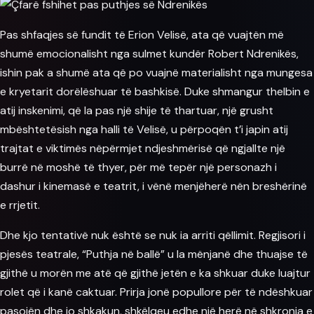
Pas shfaqjes së fundit të Erion Velisë, ata që vuajtën më
shumë emocionalisht nga sulmet kundër Robert Ndrenikës,
ishin pak a shumë ata që po vuajnë materialisht nga mungesa
e kryetarit dorëlëshuar të bashkisë. Duke shmangur thelbin e
atij inskenimi, që la pas një
shije
të thartuar, një grusht
mbështetësish nga halli të Velisë, u përpoqën t’i japin atij
trajtat e viktimës nëpërmjet ndjeshmërisë që ngjallte një
burrë në moshë të thyer, për më tepër një personazh i
dashur i kinemasë e teatrit, i vënë menjëherë nën breshërinë
e rrjetit.
Dhe kjo tentativë nuk është se nuk ia arriti qëllimit. Regjisori i
pjesës teatrale, “
Puthja
në ballë” u la mënjanë dhe thuajse të
gjithë u morën me atë që gjithë jetën e ka shkuar duke luajtur
rolet që i kanë caktuar. Prirja jonë popullore për të ndëshkuar
pasojën dhe jo shkakun, shkëlqeu edhe një herë në shkronja e