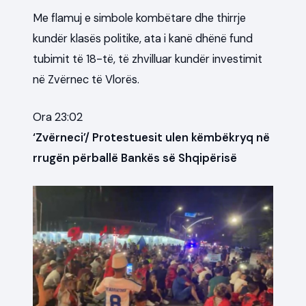
Me flamuj e simbole kombëtare dhe thirrje
kundër klasës politike, ata i kanë dhënë fund
tubimit të 18-të, të zhvilluar kundër investimit
në Zvërnec të Vlorës.
Ora 23:02
‘Zvërneci’/ Protestuesit ulen këmbëkryq në
rrugën përballë Bankës së Shqipërisë