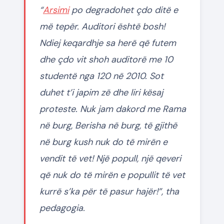
“
Arsimi
po degradohet çdo ditë e
më tepër. Auditori është bosh!
Ndiej keqardhje sa herë që futem
dhe çdo vit shoh auditorë me 10
studentë nga 120 në 2010. Sot
duhet t’i japim zë dhe liri kësaj
proteste. Nuk jam dakord me Rama
në burg, Berisha në burg, të gjithë
në burg kush nuk do të mirën e
vendit të vet! Një popull, një qeveri
që nuk do të mirën e popullit të vet
kurrë s’ka për të pasur hajër!”, tha
pedagogia.