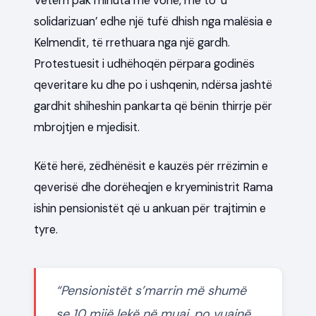
Vetëm pak minuta më vonë, me to ‘u
solidarizuan’ edhe një tufë dhish nga malësia e
Kelmendit, të rrethuara nga një gardh.
Protestuesit i udhëhoqën përpara godinës
qeveritare ku dhe po i ushqenin, ndërsa jashtë
gardhit shiheshin pankarta që bënin thirrje për
mbrojtjen e mjedisit.
Këtë herë, zëdhënësit e kauzës për rrëzimin e
qeverisë dhe dorëheqjen e kryeministrit Rama
ishin pensionistët që u ankuan për trajtimin e
tyre.
“Pensionistët s’marrin më shumë
se 10 mijë lekë në muaj, po vuajnë