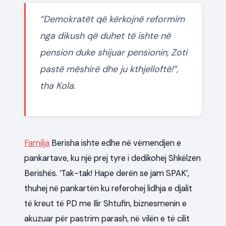
“
Demokratët që kërkojnë reformim
nga dikush që duhet të ishte në
pension duke shijuar pensionin, Zoti
pastë mëshirë dhe ju kthjelloftë!”,
tha Kola.
Familja
Berisha ishte edhe në vëmendjen e
pankartave, ku një prej tyre i dedikohej Shkëlzen
Berishës. ‘Tak-tak! Hape derën se jam SPAK’,
thuhej në pankartën ku referohej lidhja e djalit
të kreut të PD me Ilir Shtufin, biznesmenin e
akuzuar për pastrim parash, në vilën e të cilit