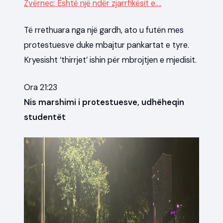
Zvërnec: Është një ndër zjarrfikësit e….
Të rrethuara nga një gardh, ato u futën mes
protestuesve duke mbajtur pankartat e tyre.
Kryesisht ‘thirrjet’ ishin për mbrojtjen e mjedisit.
Ora 21:23
Nis marshimi i protestuesve, udhëheqin
studentët