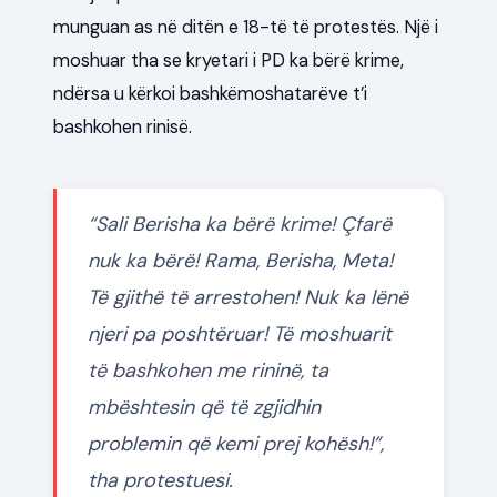
munguan as në ditën e 18-të të protestës. Një i
moshuar tha se kryetari i PD ka bërë krime,
ndërsa u kërkoi bashkëmoshatarëve t’i
bashkohen rinisë.
“Sali Berisha ka bërë krime! Çfarë
nuk ka bërë! Rama, Berisha, Meta!
Të gjithë të arrestohen! Nuk ka lënë
njeri pa poshtëruar! Të moshuarit
të bashkohen me rininë, ta
mbështesin që të zgjidhin
problemin që kemi prej kohësh!”,
tha protestuesi.