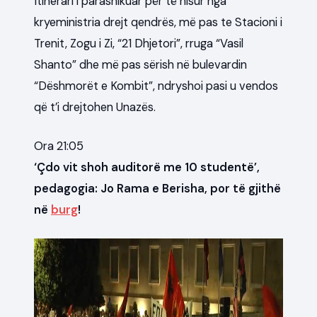
Itinerari i parashikuar për të nisur nga
kryeministria drejt qendrës, më pas te Stacioni i
Trenit, Zogu i Zi, “21 Dhjetori”, rruga “Vasil
Shanto” dhe më pas sërish në bulevardin
“Dëshmorët e Kombit”, ndryshoi pasi u vendos
që t’i drejtohen Unazës.
Ora 21:05
‘Çdo vit shoh auditorë me 10 studentë’,
pedagogia: Jo Rama e Berisha, por të gjithë
në
burg
!