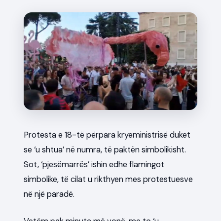
News
Protesta e 18-të përpara kryeministrisë duket
se ‘u shtua’ në numra, të paktën simbolikisht.
Sot, ‘pjesëmarrës’ ishin edhe flamingot
simbolike, të cilat u rikthyen mes protestuesve
në një paradë.