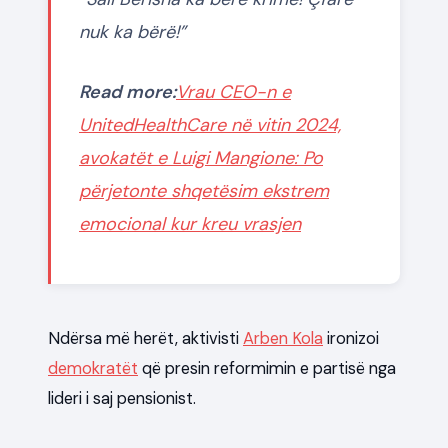
nuk ka bërë!”
Read more:
Vrau CEO-n e
UnitedHealthCare në vitin 2024,
avokatët e Luigi Mangione: Po
përjetonte shqetësim ekstrem
emocional kur kreu vrasjen
Ndërsa më herët, aktivisti
Arben Kola
ironizoi
demokratët
që presin reformimin e partisë nga
lideri i saj pensionist.