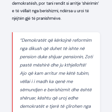
demokratësh, por tani rendit si arritje ‘shërimin’
e të vëllait nga berishizmi, ndërsa u uroi të
njëjtën gjë të pranishmëve.
“Demokratët që kërkojnë reformim
nga dikush që duhet të ishte në
pension duke shijuar pensionin, Zoti
pastë mëshirë dhe ju kthjelloftë!
Ajo që kam arritur me këtë tubim,
vëllai i i madh ka qenë me
sëmundjen e berishizmit dhe është
shëruar, kështu që uroj edhe
demokratët e tjerë të çlirohen nga