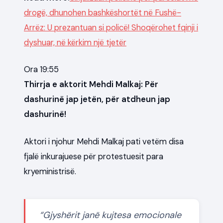
drogë, dhunohen bashkëshortët në Fushë-
Arrëz: U prezantuan si policë! Shoqërohet fqinji i
dyshuar, në kërkim një tjetër
Ora 19:55
Thirrja e aktorit Mehdi Malkaj: Për
dashurinë jap jetën, për atdheun jap
dashurinë!
Aktori i njohur Mehdi Malkaj pati vetëm disa
fjalë inkurajuese për protestuesit para
kryeministrisë.
“Gjyshërit janë kujtesa emocionale