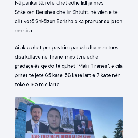
Në pankartë, referohet edhe lidhja mes
Shkëlzen Berishës dhe Ilir Shtufit, në vilën e të
cilit vetë Shkëlzen Berisha e ka pranuar se jeton
me qira.
Ai akuzohet për pastrim parash dhe ndërtues i
disa kullave në Tiranë, mes tyre edhe
gradaçelës që do të quhet “Mali i Tiranës”, e cila
pritet të jetë 65 kate, 58 kate lart e 7 kate nën
tokë e 185 m e lartë.