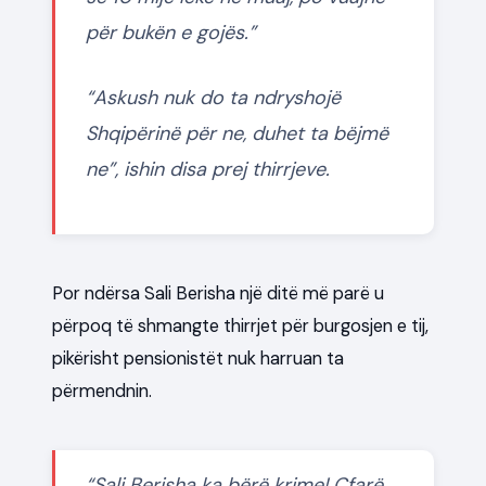
për bukën e gojës.”
“Askush nuk do ta ndryshojë
Shqipërinë për ne, duhet ta bëjmë
ne”, ishin disa prej thirrjeve.
Por ndërsa Sali Berisha një ditë më parë u
përpoq të shmangte thirrjet për burgosjen e tij,
pikërisht pensionistët nuk harruan ta
përmendnin.
“
Sali Berisha ka bërë krime! Çfarë