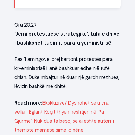
Ora 20:27
‘Jemi protestuese strategjike’, tufa e dhive
i bashkohet tubimit para kryeministrisë
Pas ‘flamingove’ prej kartoni, protestës para
kryeministrisë i janë bashkuar edhe një tufë
dhish. Duke mbajtur në duar një gardh rrethues,
lëvizin bashkë me dhitë.
Read more:
Ekskluzive/ Dyshohet se u vra,
vëllai i Eglant Koçit thyen heshtjen në ‘Pa
Gjurmë’: Nuk dua ta besoj se ai është autori, i
thërriste mamasë sime ‘o nënë’