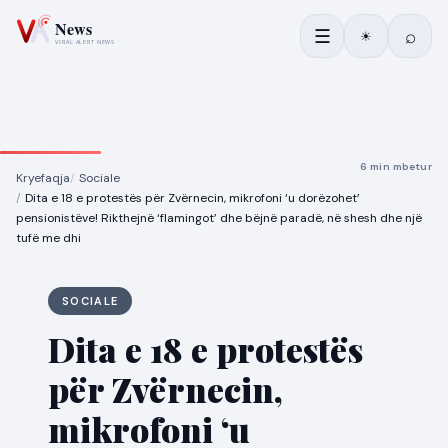
☰
⌕
☀
6 min mbetur
Kryefaqja
Sociale
Dita e 18 e protestës për Zvërnecin, mikrofoni ‘u dorëzohet’
pensionistëve! Rikthejnë ‘flamingot’ dhe bëjnë paradë, në shesh dhe një
tufë me dhi
SOCIALE
Dita e 18 e protestës
për Zvërnecin,
mikrofoni ‘u