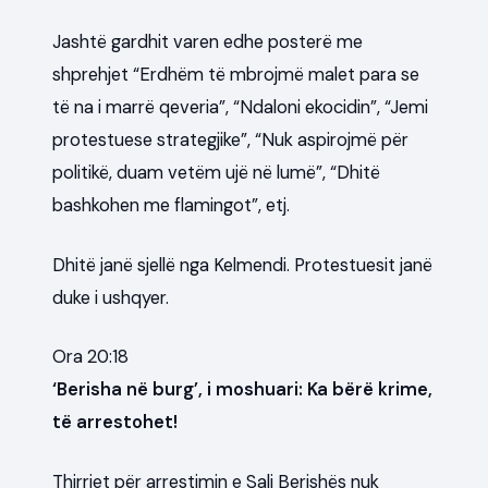
Jashtë gardhit varen edhe posterë me
shprehjet “Erdhëm të mbrojmë malet para se
të na i marrë qeveria”, “Ndaloni ekocidin”, “Jemi
protestuese strategjike”, “Nuk aspirojmë për
politikë, duam vetëm ujë në lumë”, “Dhitë
bashkohen me flamingot”, etj.
Dhitë janë sjellë nga Kelmendi. Protestuesit janë
duke i ushqyer.
Ora 20:18
‘Berisha në burg’, i moshuari: Ka bërë krime,
të arrestohet!
Thirrjet për arrestimin e Sali Berishës nuk