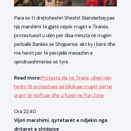
Para se t’i drejtoheshin Sheshit Skënderbej pas
një marshimi të gjatë nëpër rrugët e Tiranës.
protestuesit u ulën për disa minuta në rrugën
përballë Bankës së Shqipërisë, akt ky i bërë dhe
më herët për të përcjellë mesazhin e
qëndrueshmërisë së tyre.
Read more:
Protesta dje në Tiranë, vihen nën
hetim 16 protestues që bllokuan rrugët përtej
orarit të njoftuar dhe u futën në Fun Zone
Ora 22:40
Vijon marshimi, qytetarët e ndjekin nga
dritaret e shtëpive