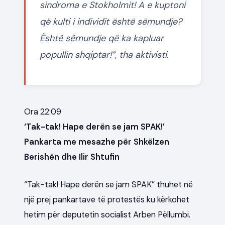
sindroma e Stokholmit! A e kuptoni
që kulti i individit është sëmundje?
Është sëmundje që ka kapluar
popullin shqiptar!”, tha aktivisti.
Ora 22:09
‘Tak-tak! Hape derën se jam SPAK!’
Pankarta me mesazhe për Shkëlzen
Berishën dhe Ilir Shtufin
“Tak-tak! Hape derën se jam SPAK” thuhet në
një prej pankartave të protestës ku kërkohet
hetim për deputetin socialist Arben Pëllumbi.