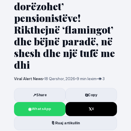
dorëzohet’
pensionistëve!
Rikthejnë ‘flamingot’
dhe bëjnë paradë, në
shesh dhe një tufë me
dhi
Viral Alert News
•
18 Qershor, 2026
•
9 min lexim
•
👁 3
↗
⧉
Share
Copy
◉
𝕏
WhatsApp
X
🔖
Ruaj artikullin