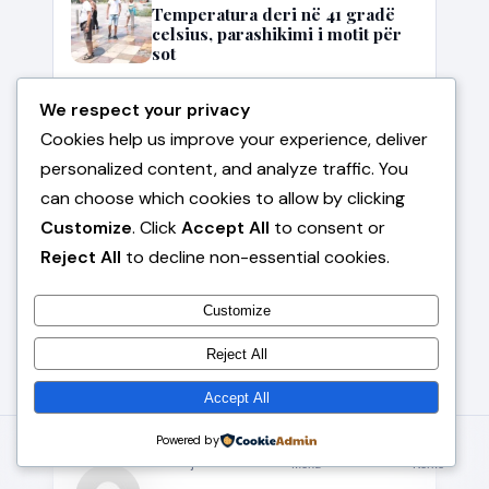
Temperatura deri në 41 gradë
celsius, parashikimi i motit për
sot
Sociale
We respect your privacy
‘Territorialja’, Divjaka proteston
Cookies help us improve your experience, deliver
për të 8-ën ditë shkrirjen me
Lushnjen! Qytetarët mbledhin
personalized content, and analyze traffic. You
firma për një peticion për
can choose which cookies to allow by clicking
anulimin e reformës (VIDEO)
Customize
. Click
Accept All
to consent or
Reject All
to decline non-essential cookies.
Customize
#arben kola
#Arsimi
#Burg
TAGS:
#Demokratët
#Familja
#Familje
#Fëmijët
Reject All
#protesta tek kryeministria
#resorti ne zvernec
Accept All
⌂
◷
Powered by
☰
⌕
Kreu
Të Rejat
Menu
Kërko