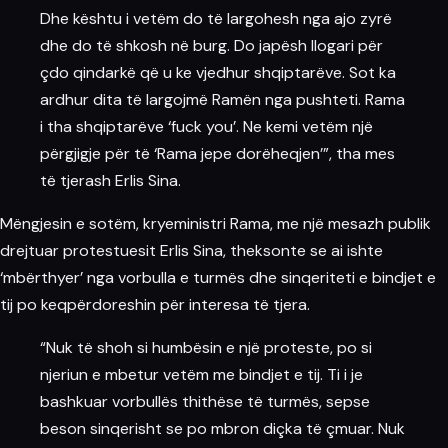
Dhe kështu i vetëm do të largohesh nga ajo zyrë
dhe do të shkosh në
burg
. Do japësh llogari për
çdo qindarkë që u ke vjedhur shqiptarëve. Sot ka
ardhur dita të largojmë Ramën nga pushteti. Rama
i tha shqiptarëve ‘fuck you’. Ne kemi vetëm një
përgjigje për të ‘Rama jepe dorëheqjen’”, tha mes
të tjerash Erlis Sina.
Mëngjesin e sotëm, kryeministri Rama, me një mesazh publik
drejtuar protestuesit Erlis Sina, theksonte se ai ishte
‘mbërthyer’ nga vorbulla e turmës dhe sinqeriteti e bindjet e
tij po keqpërdoreshin për interesa të tjera.
“Nuk të shoh si humbësin e një proteste, po si
njeriun e mbetur vetëm me bindjet e tij. Ti i je
bashkuar vorbullës thithëse të turmës, sepse
beson sinqerisht se po mbron diçka të çmuar. Nuk