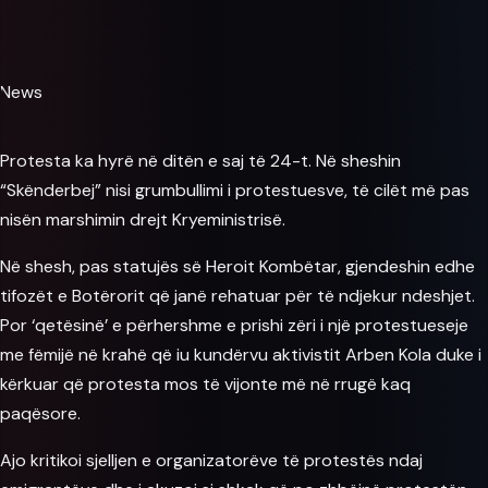
News
Protesta ka hyrë në ditën e saj të 24-t. Në sheshin
“Skënderbej” nisi grumbullimi i protestuesve, të cilët më pas
nisën marshimin drejt Kryeministrisë.
Në shesh, pas statujës së Heroit Kombëtar, gjendeshin edhe
tifozët e Botërorit që janë rehatuar për të ndjekur ndeshjet.
Por ‘qetësinë’ e përhershme e prishi zëri i një protestueseje
me fëmijë në krahë që iu kundërvu aktivistit
Arben Kola
duke i
kërkuar që protesta mos të vijonte më në rrugë kaq
paqësore.
Ajo kritikoi sjelljen e organizatorëve të protestës ndaj