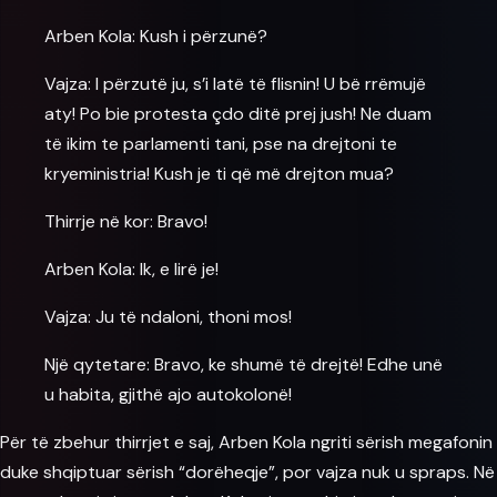
Arben Kola: Kush i përzunë?
Vajza: I përzutë ju, s’i latë të flisnin! U bë rrëmujë
aty! Po bie protesta çdo ditë prej jush! Ne duam
të ikim te parlamenti tani, pse na drejtoni te
kryeministria! Kush je ti që më drejton mua?
Thirrje në kor: Bravo!
Arben Kola: Ik, e lirë je!
Vajza: Ju të ndaloni, thoni mos!
Një qytetare: Bravo, ke shumë të drejtë! Edhe unë
u habita, gjithë ajo autokolonë!
Për të zbehur thirrjet e saj, Arben Kola ngriti sërish megafonin
duke shqiptuar sërish “
dorëheqje
”, por vajza nuk u spraps. Në