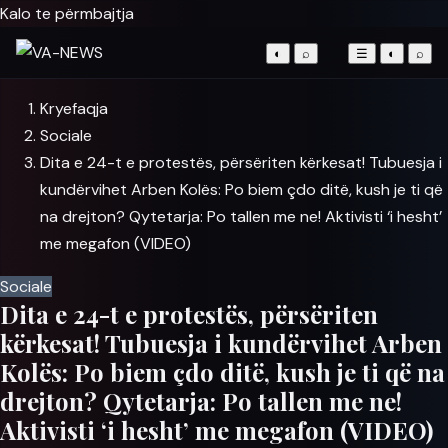
Kalo te përmbajtja
◐
⌕
☰
◐
⌕
Kryefaqja
Sociale
Dita e 24-t e protestës, përsëriten kërkesat! Tubuesja i
kundërvihet Arben Kolës: Po biem çdo ditë, kush je ti që
na drejton? Qytetarja: Po tallen me ne! Aktivisti ‘i hesht’
me megafon (VIDEO)
Sociale
Dita e 24-t e protestës, përsëriten
kërkesat! Tubuesja i kundërvihet Arben
Kolës: Po biem çdo ditë, kush je ti që na
drejton? Qytetarja: Po tallen me ne!
Aktivisti ‘i hesht’ me megafon (VIDEO)