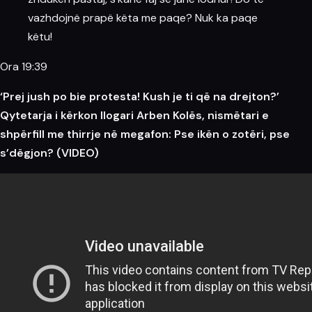
vazhdojnë prapë këta me paqe? Nuk ka paqe
këtu!
Ora 19:39
‘Prej jush po bie protesta! Kush je ti që na drejton?’
Qytetarja i kërkon llogari Arben Kolës, nismëtari e
shpërfill me thirrje në megafon: Pse ikën o zotëri, pse
s’dëgjon? (VIDEO)