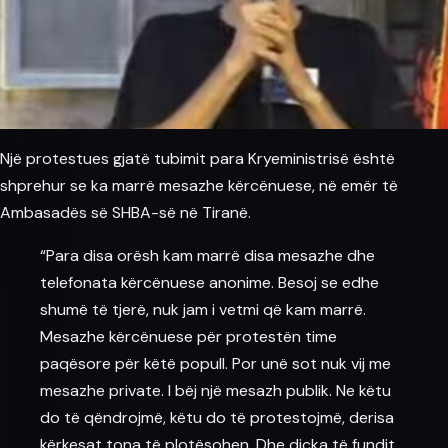
Një protestues gjatë tubimit para Kryeministrisë është
shprehur se ka marrë mesazhe kërcënuese, në emër të
Ambasadës së SHBA-së në Tiranë.
“Para disa orësh kam marrë disa mesazhe dhe
telefonata kërcënuese anonime. Besoj se edhe
shumë të tjerë, nuk jam i vetmi që kam marrë.
Mesazhe kërcënuese për protestën time
paqësore për këtë popull. Por unë sot nuk vij me
mesazhe private. I bëj një mesazh publik. Ne këtu
do të qëndrojmë, këtu do të protestojmë, derisa
kërkesat tona të plotësohen. Dhe diçka të fundit,