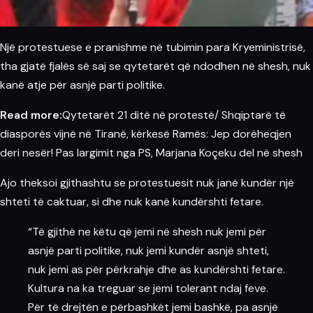
Një protestuese e pranishme në tubimin para Kryeministrisë,
tha gjatë fjalës së saj se qytetarët që ndodhen në shesh, nuk
kanë atje për asnjë parti politike.
Read more:
Qytetarët 21 ditë në protestë/ Shqiptarë të
diasporës vijnë në Tiranë, kërkesë Ramës: Jep dorëheqjen
deri nesër! Pas largimit nga PS, Marjana Koçeku del në shesh
Ajo theksoi gjithashtu se protestuesit nuk janë kundër një
shteti të caktuar, si dhe nuk kanë kundërshti fetare.
“Të gjithë ne këtu që jemi në shesh nuk jemi për
asnjë parti politike, nuk jemi kundër asnjë shteti,
nuk jemi as për përkrahje dhe as kundërshti fetare.
Kultura na ka treguar se jemi tolerant ndaj feve.
Për të drejtën e përbashkët jemi bashkë, pa asnjë