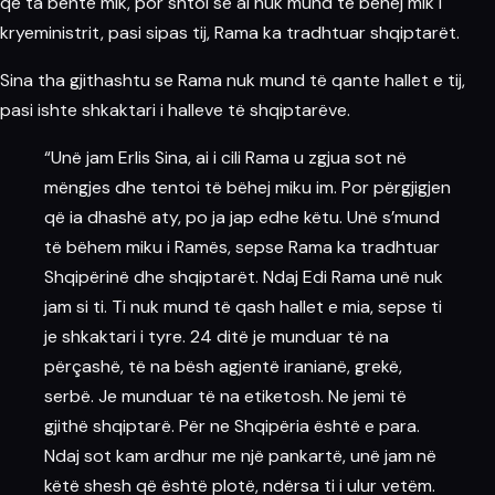
që ta bënte mik, por shtoi se ai nuk mund të bëhej mik i
kryeministrit, pasi sipas tij, Rama ka tradhtuar shqiptarët.
Sina tha gjithashtu se Rama nuk mund të qante hallet e tij,
pasi ishte shkaktari i halleve të shqiptarëve.
“Unë jam Erlis Sina, ai i cili Rama u zgjua sot në
mëngjes dhe tentoi të bëhej miku im. Por përgjigjen
që ia dhashë aty, po ja jap edhe këtu. Unë s’mund
të bëhem miku i Ramës, sepse Rama ka tradhtuar
Shqipërinë dhe shqiptarët. Ndaj Edi Rama unë nuk
jam si ti. Ti nuk mund të qash hallet e mia, sepse ti
je shkaktari i tyre. 24 ditë je munduar të na
përçashë, të na bësh agjentë iranianë, grekë,
serbë. Je munduar të na etiketosh. Ne jemi të
gjithë shqiptarë. Për ne Shqipëria është e para.
Ndaj sot kam ardhur me një pankartë, unë jam në
këtë shesh që është plotë, ndërsa ti i ulur vetëm.