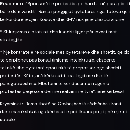
Read more:
“Sponsorët e protestës po harxhojnë para për t’i
bërë dëm vendit”, Rama i përgjigjet qytetares nga Tetova që i
kërkoi dorëheqjen: Kosova dhe RMV nuk janë diaspora jonë
* Shfuqizimin e statusit dhe kuadrit ligjor për investimet
strategjike.
* Një kontratë e re sociale mes qytetarëve dhe shtetit, që do
të përpilohet pas konsultimit me intelektualë, ekspertë
teknikë dhe qytetarë apartiakë të propozuar nga sheshi i
protestës. Këto janë kërkesat tona, legjitime dhe të
panegociueshme. Mbetemi të vendosur në rrugën e
protestës paqësore deri në realizimin e tyre”, janë kërkesat.
Kryeministri Rama thotë se Goxhaj është zëdhënës i Iranit
duke marrë shkak nga kërkesat e publikuara prej tij në rrjetet
sociale.