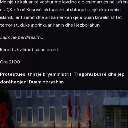
Me një të kaluar të veshur me lavdinë e pjesëmarrjes në luftën
e UÇK-së në Kosovë, aktualisht ai shfaqet si një ekstremist
islamik, antisemit dhe antiamerikan që e quan Izraelin shtet
terrorist, duke glorifikuar Iranin dhe Hezbollahun.
Lajm në përditësim…
Rendit zhvillimet sipas orarit:
Ora 21:00
Protestuesi thirrje kryeministrit: Tregohu burrë dhe jep
dorëheqjen! Duam ndryshim