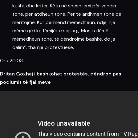
kusht dhe kriter. Këtu në shesh jemi për vendin
tonë, për atdheun tonë. Për të ardhmen tonë që
meritojmë. Kur përmend mëmëdheun, ndjej një
mëmë që i ka fëmijët e saj larg. Mos ta lëmë
mëmëdheun tonë, të qëndrojmë bashkë, do ja
dalim”, tha një protestuese.
Ora 20:03
Dritan Goxhaj i bashkohet protestës, qëndron pas
podiumit të fjalimeve