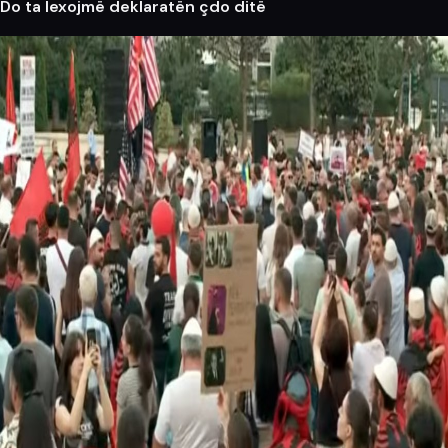
Do ta lexojmë deklaratën çdo ditë