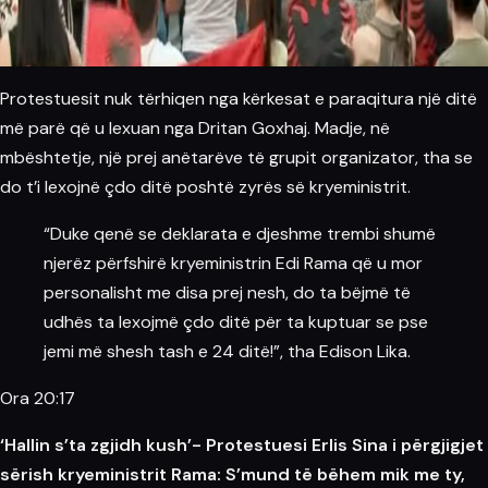
Protestuesit nuk tërhiqen nga kërkesat e paraqitura një ditë
më parë që u lexuan nga Dritan Goxhaj. Madje, në
mbështetje, një prej anëtarëve të grupit organizator, tha se
do t’i lexojnë çdo ditë poshtë zyrës së kryeministrit.
“Duke qenë se deklarata e djeshme trembi shumë
njerëz përfshirë kryeministrin Edi Rama që u mor
personalisht me disa prej nesh, do ta bëjmë të
udhës ta lexojmë çdo ditë për ta kuptuar se pse
jemi më shesh tash e 24 ditë!”, tha Edison Lika.
Ora 20:17
‘Hallin s’ta zgjidh kush’- Protestuesi Erlis Sina i përgjigjet
sërish kryeministrit Rama: S’mund të bëhem mik me ty,