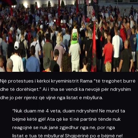
Një protestues i kërkoi kryeministrit Rama “të tregohet burrë
dhe të dorëhiqet.” Ai i tha se vendi ka nevojë për ndryshim
dhe jo për njerëz që vijnë nga listat e mbyllura.
“Nuk duam më 4 veta, duam ndryshim! Ne mund ta
bëjmë këtë gjë! Ata që ke ti në partinë tënde nuk
reagojnë se nuk janë zgjedhur nga ne, por nga
listat e tua të mbyllura! Shqipërinë po e bëjmë ne!