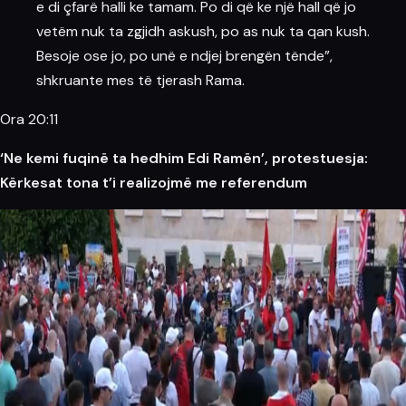
e di çfarë halli ke tamam. Po di që ke një hall që jo
vetëm nuk ta zgjidh askush, po as nuk ta qan kush.
Besoje ose jo, po unë e ndjej brengën tënde”,
shkruante mes të tjerash Rama.
Ora 20:11
‘Ne kemi fuqinë ta hedhim Edi Ramën’, protestuesja:
Kërkesat tona t’i realizojmë me referendum