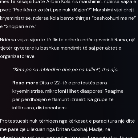
mes të kësaj situate Arben Kola nis marshimin, ndërsa vajza e
pyet: “Pse ikën o zotëri, pse nuk dëgjon?” Marshimi vijoi drejt
kryeministrisë, ndërsa Kola bënte thirrjet “bashkohuni me ne”
e “Shqipëri e re.”
Ndërsa vajza vijonte të fliste edhe kundër qeverisë Rama, një
tjetër qytetare iu bashkua mendimit të saj për aktet e
organizatorëve.
“Këta po na mbledhin dhe po na tallin!”, tha ajo.
Read more:
Dita e 22-të e protestës para
kryeministrisë, mikrofoni i lihet diasporës! Reagime
për përdhosjen e flamurit izraelit: Ka grupe të
infiltruara, distancohemi
Protestuesit nuk tërhiqen nga kërkesat e paraqitura një ditë
më parë që u lexuan nga
Dritan Goxhaj
. Madje, në
mbështetje, një prej anëtarëve të grupit organizator, tha se