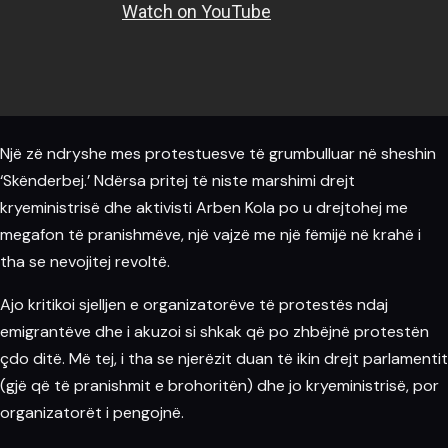
Një zë ndryshe mes protestuesve të grumbulluar në sheshin
‘Skënderbej.’ Ndërsa pritej të niste marshimi drejt
kryeministrisë dhe aktivisti Arben Kola po u drejtohej me
megafon të pranishmëve, një vajzë me një fëmijë në krahë i
tha se nevojitej revoltë.
Ajo kritikoi sjelljen e organizatorëve të protestës ndaj
emigrantëve dhe i akuzoi si shkak që po zhbëjnë protestën
çdo ditë. Më tej, i tha se njerëzit duan të ikin drejt parlamentit
(gjë që të pranishmit e brohoritën) dhe jo kryeministrisë, por
organizatorët i pengojnë.