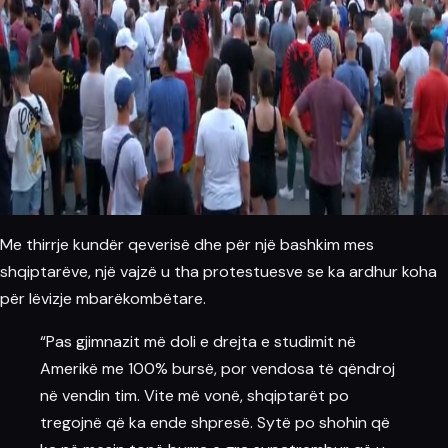
Me thirrje kundër qeverisë dhe për një bashkim mes
shqiptarëve, një vajzë u tha protestuesve se ka ardhur koha
për lëvizje mbarëkombëtare.
“Pas gjimnazit më doli e drejta e studimit në
Amerikë me 100% bursë, por vendosa të qëndroj
në vendin tim. Vite më vonë, shqiptarët po
tregojnë që ka ende shpresë. Sytë po shohin që