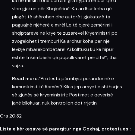
ka në mesin tonë burra e gra sypatrembur që u
vlon gjakun për Shqipërinë! Ka ardhur koha që
plagët të shërohen dhe autorët gjakatarë ta
paguajnë njëherë e mirë! Le të bjerë zemërimi i
shqiptarëve në krye të zuzarëve! Kryeministri po
zvogëlohet i trembur! Ka ardhur koha për një
lëvizje mbarëkombëtare! Ai kolltuku ku ke hipur
është trikëmbëshi që populli varet përditë!”, tha
vajza.
Read more:
“Protesta përmbysi perandorinë e
komunikimit të Ramës”/ Kikia jep arsyet e shthurjes
së gjuhës së kryeministrit: Postimet e qeverisë
janë bllokuar, nuk kontrollon dot rrjetin
Ora 20:32
Lista e kërkesave së paraqitur nga Goxhaj, protestuesi: