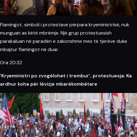
Flamingot, simboli i protestave përpara kryeministrisë, nuk
munguan as këtë mbrëmje. Një grup protestuesish
parakaluan në paradën e zakonshme mes të tjerëve duke
mbajtur flamingot në duar.
Ora 20:32
‘Kryeministri po zvogëlohet i trembur’, protestuesja: Ka
ardhur koha për lëvizje mbarëkombëtare