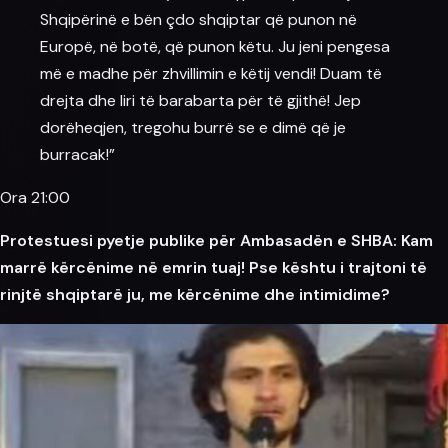
Shqipërinë e bën çdo shqiptar që punon në
Europë, në botë, që punon këtu. Ju jeni pengesa
më e madhe për zhvillimin e këtij vendi! Duam të
drejta dhe liri të barabarta për të gjithë! Jep
dorëheqjen, tregohu burrë se e dimë që je
burracak!”
Ora 21:00
Protestuesi pyetje publike për Ambasadën e SHBA: Kam
marrë kërcënime në emrin tuaj! Pse kështu i trajtoni të
rinjtë shqiptarë ju, me kërcënime dhe intimidime?