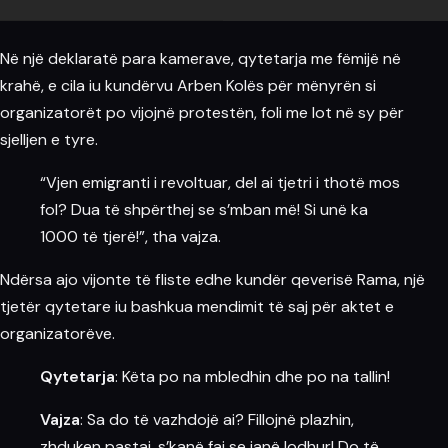
Në një deklaratë para kamerave, qytetarja me fëmijë në
krahë, e cila iu kundërvu Arben Kolës për mënyrën si
organizatorët po vijojnë protestën, foli me lot në sy për
sjelljen e tyre.
“Vjen emigranti i revoltuar, del ai tjetri i thotë mos
fol? Dua të shpërthej se s’mban më! Si unë ka
1000 të tjerë!”, tha vajza.
Ndërsa ajo vijonte të fliste edhe kundër qeverisë Rama, një
tjetër qytetare iu bashkua mendimit të saj për aktet e
organizatorëve.
Qytetarja
: Këta po na mbledhin dhe po na tallin!
Vajza
: Sa do të vazhdojë ai? Fillojnë plazhin,
zhduken pastaj, s’kanë faj se janë lodhur! Do të