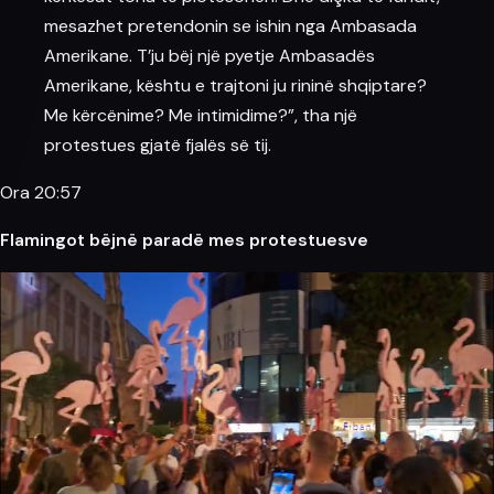
mesazhet pretendonin se ishin nga
Ambasada
Amerikane
. T’ju bëj një pyetje Ambasadës
Amerikane, kështu e trajtoni ju rininë shqiptare?
Me kërcënime? Me intimidime?”, tha një
protestues gjatë fjalës së tij.
Ora 20:57
Flamingot bëjnë paradë mes protestuesve