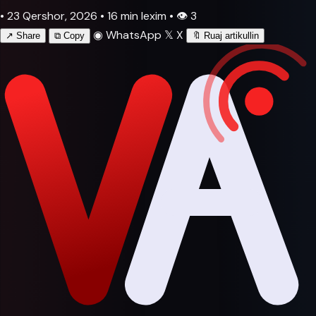
•
23 Qershor, 2026
•
16 min lexim
•
👁
3
◉
WhatsApp
𝕏
X
↗
Share
⧉
Copy
🔖
Ruaj artikullin