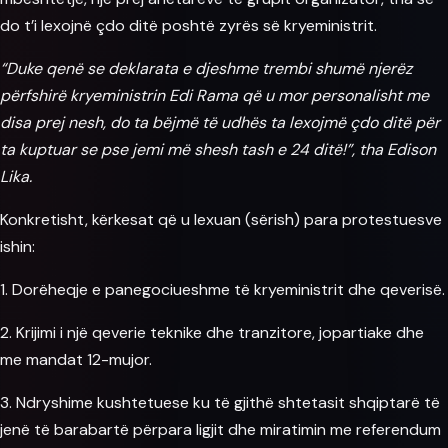
do t’i lexojnë çdo ditë poshtë zyrës së kryeministrit.
“Duke qenë se deklarata e djeshme trembi shumë njerëz
përfshirë kryeministrin
Edi Rama
që u mor personalisht me
disa prej nesh, do ta bëjmë të udhës ta lexojmë çdo ditë për
ta kuptuar se pse jemi më shesh tash e 24 ditë!”, tha Edison
Lika.
Konkretisht, kërkesat që u lexuan (sërish) para protestuesve
ishin:
1. Dorëheqje e panegociueshme të kryeministrit dhe qeverisë.
2. Krijimi i një qeverie teknike dhe tranzitore, jopartiake dhe
me mandat 12-mujor.
3. Ndryshime kushtetuese ku të gjithë shtetasit shqiptarë të
jenë të barabartë përpara ligjit dhe miratimin me referendum