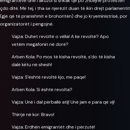
emigrantëve dhe i akuzoi si shkak që po zhbëjnë protestën
çdo ditë. Më tej, i tha se njerëzit duan të ikin drejt parlamentit
(gjë që të pranishmit e brohoritën) dhe jo kryeministrisë, por
organizatorët i pengojnë.
Vajza: Duhet revoltë o vëlla! A ke revoltë? Apo
vetëm megafonin në dorë?
Arben Kola: Po mos të kisha revoltë, s’do të kisha
dalë këtu në shesh!
Vajza: S’është revoltë kjo, me paqe!
Arben Kola: Si është revolta?
Vajza: Unë i dal përballë atij! Unë jam e para që vij!
Thirrje në kor: Bravo!
Vajza: Erdhën emigrantët dhe i përzutë!