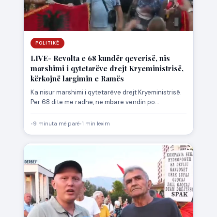
POLITIKË
LIVE- Revolta e 68 kundër qeverisë, nis
marshimi i qytetarëve drejt Kryeministrisë,
kërkojnë largimin e Ramës
Ka nisur marshimi i qytetarëve drejt Kryeministrisë.
Për 68 ditë me radhë, në mbarë vendin po
zhvillohen protesta…
•
9 minuta më parë
•
1 min lexim