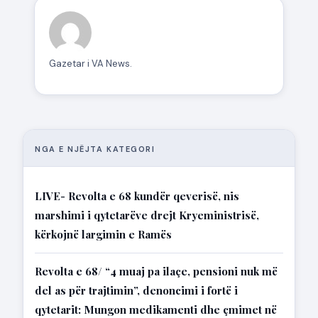
Gazetar i VA News.
NGA E NJËJTA KATEGORI
LIVE- Revolta e 68 kundër qeverisë, nis
marshimi i qytetarëve drejt Kryeministrisë,
kërkojnë largimin e Ramës
Revolta e 68/ “4 muaj pa ilaçe, pensioni nuk më
del as për trajtimin”, denoncimi i fortë i
qytetarit: Mungon medikamenti dhe çmimet në