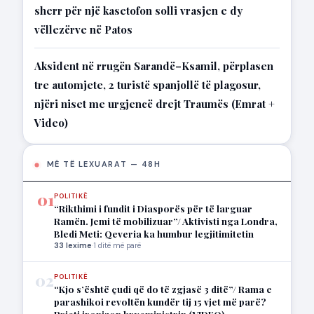
sherr për një kasetofon solli vrasjen e dy
vëllezërve në Patos
Aksident në rrugën Sarandë–Ksamil, përplasen
tre automjete, 2 turistë spanjollë të plagosur,
njëri niset me urgjencë drejt Traumës (Emrat +
Video)
MË TË LEXUARAT — 48H
01
POLITIKË
“Rikthimi i fundit i Diasporës për të larguar
Ramën. Jemi të mobilizuar”/ Aktivisti nga Londra,
Bledi Meti: Qeveria ka humbur legjitimitetin
33 lexime
·
1 ditë më parë
02
POLITIKË
“Kjo s’është çudi që do të zgjasë 3 ditë”/ Rama e
parashikoi revoltën kundër tij 15 vjet më parë?