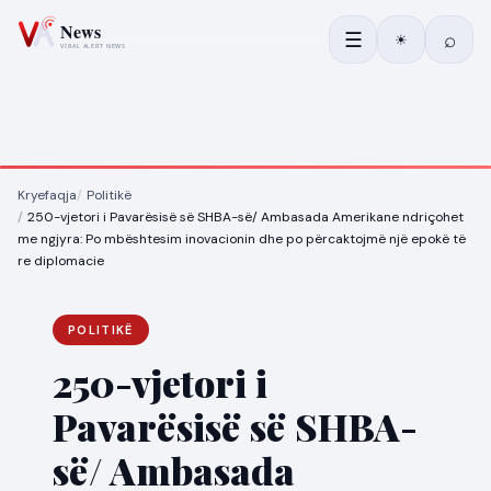
☰
⌕
☀
Kryefaqja
Politikë
250-vjetori i Pavarësisë së SHBA-së/ Ambasada Amerikane ndriçohet
me ngjyra: Po mbështesim inovacionin dhe po përcaktojmë një epokë të
re diplomacie
POLITIKË
250-vjetori i
Pavarësisë së SHBA-
së/ Ambasada