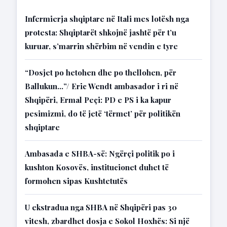
Infermierja shqiptare në Itali mes lotësh nga
protesta: Shqiptarët shkojnë jashtë për t’u
kuruar, s’marrin shërbim në vendin e tyre
“Dosjet po hetohen dhe po thellohen, për
Ballukun…”/ Eric Wendt ambasador i ri në
Shqipëri, Ermal Peçi: PD e PS i ka kapur
pesimizmi, do të jetë ‘tërmet’ për politikën
shqiptare
Ambasada e SHBA-së: Ngërçi politik po i
kushton Kosovës, institucionet duhet të
formohen sipas Kushtetutës
U ekstradua nga SHBA në Shqipëri pas 30
vitesh, zbardhet dosja e Sokol Hoxhës: Si një