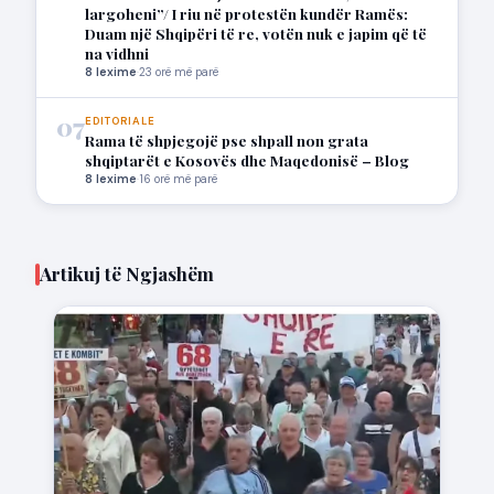
largoheni”/ I riu në protestën kundër Ramës:
Duam një Shqipëri të re, votën nuk e japim që të
na vidhni
8 lexime
·
23 orë më parë
07
EDITORIALE
Rama të shpjegojë pse shpall non grata
shqiptarët e Kosovës dhe Maqedonisë – Blog
8 lexime
·
16 orë më parë
Artikuj të Ngjashëm