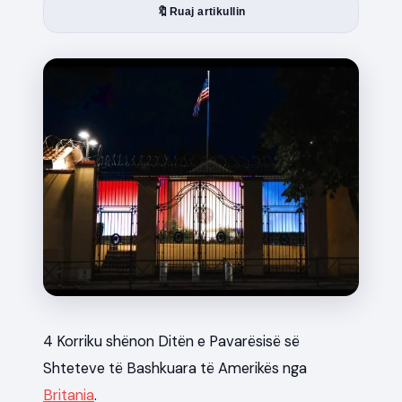
🔖
Ruaj artikullin
News
4 Korriku shënon Ditën e Pavarësisë së
Shteteve të Bashkuara të Amerikës nga
Britania
.