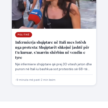
POLITIKË
Infermierja shqiptare në Itali mes lotësh
nga protesta: Shqiptarët shkojnë jashtë për
t’u kuruar, s’marrin shërbim në vendin e
tyre
Një infermiere shqiptare që prej 30 vitesh jeton dhe
punon në Itali iu bashkua sot protestës së 68-të…
•
9 minuta më parë
•
2 min lexim