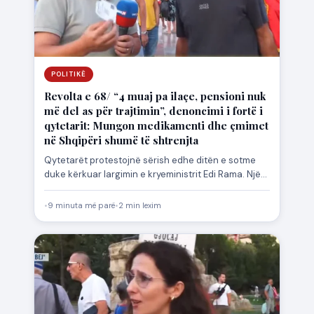
POLITIKË
Revolta e 68/ “4 muaj pa ilaçe, pensioni nuk
më del as për trajtimin”, denoncimi i fortë i
qytetarit: Mungon medikamenti dhe çmimet
në Shqipëri shumë të shtrenjta
Qytetarët protestojnë sërish edhe ditën e sotme
duke kërkuar largimin e kryeministrit Edi Rama. Një
qytetar ka ngritur…
•
9 minuta më parë
•
2 min lexim