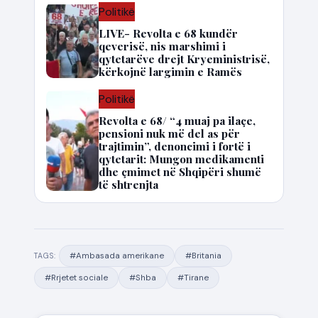
Politikë
LIVE- Revolta e 68 kundër
qeverisë, nis marshimi i
qytetarëve drejt Kryeministrisë,
kërkojnë largimin e Ramës
Politikë
Revolta e 68/ “4 muaj pa ilaçe,
pensioni nuk më del as për
trajtimin”, denoncimi i fortë i
qytetarit: Mungon medikamenti
dhe çmimet në Shqipëri shumë
të shtrenjta
#Ambasada amerikane
#Britania
TAGS:
#Rrjetet sociale
#Shba
#Tirane