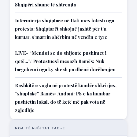
Shqipëri shumë të shtrenjta
Infermierja shqiptare në Itali mes lotësh nga
protesta: Shqiptarët shkojnë jashtë për t’u
kuruar, s’marrin shërbim në vendin e tyre
LIVE- “Mendoi se do shijonte pushimet i
qetë…”/ Protestuesi mesazh Ramës: Nuk
largohemi nga ky shesh pa dhënë dorëheqjen
Bashkitë e vogla në protestë kundër shkrirjes,
“shuplakë” Ramës/ Andoni: PS e ka humbur
pushtetin lokal, do të ketë më pak vota në
zgjedhje
NGA TË NJËJTAT TAG-E