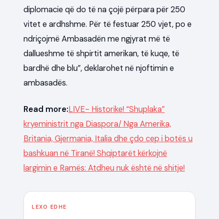
diplomacie që do të na çojë përpara për 250
vitet e ardhshme. Për të festuar 250 vjet, po e
ndriçojmë Ambasadën me ngjyrat më të
dallueshme të shpirtit amerikan, të kuqe, të
bardhë dhe blu”, deklarohet në njoftimin e
ambasadës.
Read more:
LIVE- Historike! “Shuplaka”
kryeministrit nga Diaspora/ Nga Amerika,
Britania, Gjermania, Italia dhe çdo cep i botës u
bashkuan në Tiranë! Shqiptarët kërkojnë
largimin e Ramës: Atdheu nuk është në shitje!
LEXO EDHE