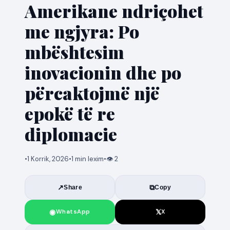
Amerikane ndriçohet
me ngjyra: Po
mbështesim
inovacionin dhe po
përcaktojmë një
epokë të re
diplomacie
•
1 Korrik, 2026
•
1 min lexim
•
👁 2
↗
⧉
Share
Copy
◉
𝕏
WhatsApp
X