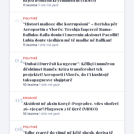
Rrjeti ironizon kryeministrin (VIDEO)
11 lexime
·
11 orë më parë
03
POLITIKË
“Histori mafioze dhe korrupsioni” – Berisha për
Aeroportin e Vlorës: Treshja faqezezë Rama-
Balluku-Balla donin t’i merrnin aksionet Pacollit!
Lubia donte vjedhjen më të madhe në Ballkan!
11 lexime
·
1 ditë më parë
04
POLITIKË
“Dubai i Durrësit ka ngecur”/ Këlliçi i numëron
dështimet Ramës: Kriza transferohet tek
projektet! Aeroporti i Vlorës, do t’i kushtojë
taksapaguesve shqiptarë
10 lexime
·
1 ditë më parë
05
KRONIKË
Aksident në aksin Korçë-Pogradec, vdes shoferi
26-vjeçar! Plagosen 2 të tjerë (VIDEO)
10 lexime
·
1 ditë më parë
06
POLITIKË
“Edhe zvarrë do vijmë në këtë shesh, derisa të