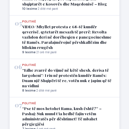
shqiptarët e Kosovës dhe Maqedonisë – Blog
10 lexime
·
2 ditë më parë
05
POLITIKË
VIDEO/ Mbyllet protesta e 68-të kundër
qeverisë, qytetarët mesazh të prerë: Revolta
vazhdon deri në dorëheqjen e panegociueshme
të Ramës. Paralajmërojnë përshkallëzim dhe
bllokim rrugësh
9 lexime
·
21 orë më parë
06
POLITIKË
“Edhe zvarrë do vijmë në këtë shesh, derisa të
largoheni”/ I riu në protestën kundër Ramës:
Duam një Shqipëri të re, votën nuk e japim që të
na vidhni
8 lexime
·
2 ditë më parë
07
POLITIKË
“Pse të mos hetohet Rama, kush është?” –
Pashaj: Nuk mund t’ia hedhë fajin vetëm
administratës për dështimet! Të mbahet
përgjegjësi
7 lexime
·
4 orë më parë