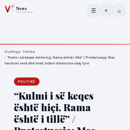
☰
⌕
☀
Kryefaqja
Politikë
“Kulmi i së keqes është hiçi, Rama është i tillë” / Protestuesja: Mos
harxhoni vezë dhe miell, hidhni mbeturina ndaj tyre
POLITIKË
“Kulmi i së keqes
është hiçi, Rama
është i tillë” /