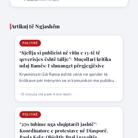
Artikuj të Ngjashëm
POLITIKË
“Sjellja si publicist në vitin e 13-të të
qeverisjes është tallje”/ Muçollari kritika
ndaj Ramës: I shmanget përgjegjësive
Kryeministri Edi Rama është vënë në qendër të
kritikave për mënyrën se si komunikon me publikun,
veçanërisht gjatë…
•
15 minuta më parë
•
4 min lexim
POLITIKË
“270 tubime nga shqiptarët jashtë”/
Koordinatore e protestave në Diasporë,
Paola Kola: Objektiv final i revoltës