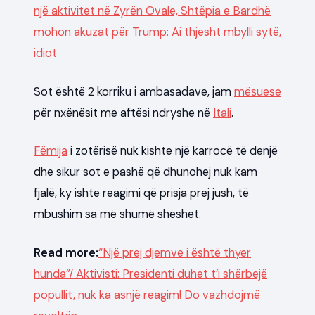
një aktivitet në Zyrën Ovale, Shtëpia e Bardhë
mohon akuzat për Trump: Ai thjesht mbylli sytë,
idiot
Sot është 2 korriku i ambasadave, jam
mësuese
për nxënësit me aftësi ndryshe në
Itali
.
Fëmija
i zotërisë nuk kishte një karrocë të denjë
dhe sikur sot e pashë që dhunohej nuk kam
fjalë, ky ishte reagimi që prisja prej jush, të
mbushim sa më shumë sheshet.
Read more:
“Një prej djemve i është thyer
hunda”/ Aktivisti: Presidenti duhet t’i shërbejë
popullit, nuk ka asnjë reagim! Do vazhdojmë