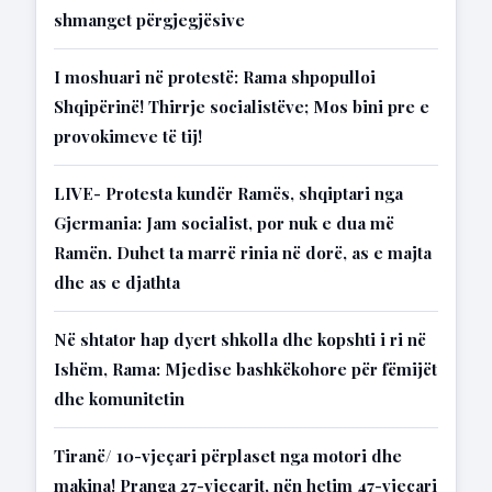
shmanget përgjegjësive
I moshuari në protestë: Rama shpopulloi
Shqipërinë! Thirrje socialistëve; Mos bini pre e
provokimeve të tij!
LIVE- Protesta kundër Ramës, shqiptari nga
Gjermania: Jam socialist, por nuk e dua më
Ramën. Duhet ta marrë rinia në dorë, as e majta
dhe as e djathta
Në shtator hap dyert shkolla dhe kopshti i ri në
Ishëm, Rama: Mjedise bashkëkohore për fëmijët
dhe komunitetin
Tiranë/ 10-vjeçari përplaset nga motori dhe
makina! Pranga 27-vjeçarit, nën hetim 47-vjeçari