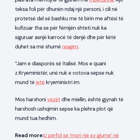
teksa foli për dhunën ndaj një personi, i cili në
protetsë del së bashku me të birin me aftësi të
kufizuar tha se për fëmijën shteti nuk ka
siguruar asnjë karrocë të denjë dhe për këtë
duhet sa më shumë
reagim
.
“Jam e diasporës së Italisë. Mos e quani
z.Kryeministër, unë nuk e votova sepse nuk
mund të
jetë
kryeministri im.
Mos harxhoni
vezët
dhe miellin, është gjynah të
harxhosh ushqimin sepse ka plehra plot që
mund tua hedhim.
Read more:
U përfol se ‘mori një sy gjumë’ në