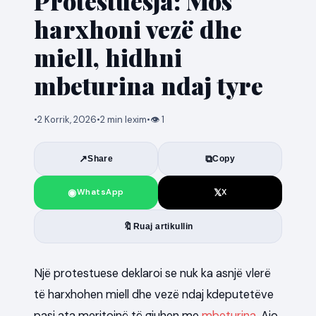
Protestuesja: Mos
harxhoni vezë dhe
miell, hidhni
mbeturina ndaj tyre
•
2 Korrik, 2026
•
2 min lexim
•
👁
1
↗
⧉
Share
Copy
◉
𝕏
WhatsApp
X
🔖
Ruaj artikullin
Një protestuese deklaroi se nuk ka asnjë vlerë
të harxhohen miell dhe vezë ndaj kdeputetëve
pasi ata meritojnë të gjuhen me
mbeturina
. Ajo