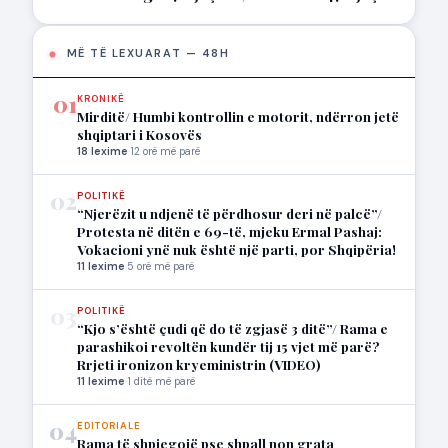
MË TË LEXUARAT — 48H
01
KRONIKË
Mirditë/ Humbi kontrollin e motorit, ndërron jetë
shqiptari i Kosovës
18 lexime
·
12 orë më parë
02
POLITIKË
“Njerëzit u ndjenë të përdhosur deri në palcë”/
Protesta në ditën e 69-të, mjeku Ermal Pashaj:
Vokacioni ynë nuk është një parti, por Shqipëria!
11 lexime
·
5 orë më parë
03
POLITIKË
“Kjo s’është çudi që do të zgjasë 3 ditë”/ Rama e
parashikoi revoltën kundër tij 15 vjet më parë?
Rrjeti ironizon kryeministrin (VIDEO)
11 lexime
·
1 ditë më parë
04
EDITORIALE
Rama të shpjegojë pse shpall non grata