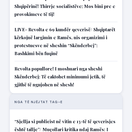
Shqipërinë! Thirrje socialistëve; Mos bini pre e
provokimeve të tij!
LIVE- Revolta e 69 kundër qeverisë/ Shqiptarët
kërkojnë largimin e Ramës, nis organizimi i
protestuesve në sheshin “Skënderbej”:
Bashkimi bën fuqinë
Revolta popullore! I moshuari nga sheshi
Skënderbej: Të caktohet minimumi jetik, të
gjithë të ngujohen në shesh!
NGA TË NJËJTAT TAG-E
“Sjellja si publicist në vitin e 13-të të qeverisjes
është tallje”/ Muçollari kritika ndaj Ramës: I