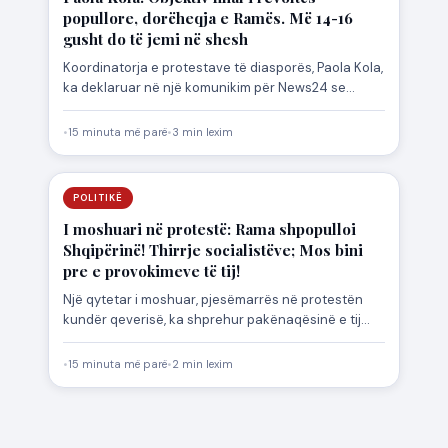
popullore, dorëheqja e Ramës. Më 14-16
gusht do të jemi në shesh
Koordinatorja e protestave të diasporës, Paola Kola,
ka deklaruar në një komunikim për News24 se
lëvizjet e fundit…
•
15 minuta më parë
•
3 min lexim
POLITIKË
I moshuari në protestë: Rama shpopulloi
Shqipërinë! Thirrje socialistëve; Mos bini
pre e provokimeve të tij!
Një qytetar i moshuar, pjesëmarrës në protestën
kundër qeverisë, ka shprehur pakënaqësinë e tij
ndaj kryeministrit Edi Rama,…
•
15 minuta më parë
•
2 min lexim