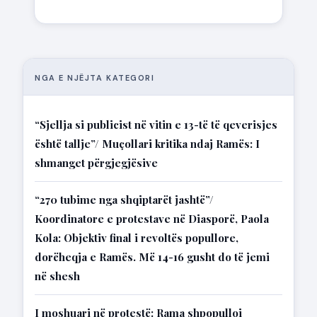
NGA E NJËJTA KATEGORI
“Sjellja si publicist në vitin e 13-të të qeverisjes
është tallje”/ Muçollari kritika ndaj Ramës: I
shmanget përgjegjësive
“270 tubime nga shqiptarët jashtë”/
Koordinatore e protestave në Diasporë, Paola
Kola: Objektiv final i revoltës popullore,
dorëheqja e Ramës. Më 14-16 gusht do të jemi
në shesh
I moshuari në protestë: Rama shpopulloi