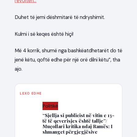
revoltën…
Duhet të jemi dëshmitarë të ndryshimit.
Kulmi i së keqes është hiçi!
Më 4 korrik, shumë nga bashkëatdhetarët do të
jenë këtu, qoftë edhe për një orë dilni këtu”, tha
ajo.
LEXO EDHE
Politikë
“Sjellja si publicist në vitin e 13-
të të qeverisjes është tallje”/
Muçollari kritika ndaj Ramës: I
shmanget përgjegjësive