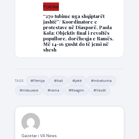
Politikë
“270 tubime nga shqiptarët
jashtë”/ Koordinatore e
protestave në Diasporë, Paola
Kola: Objektiv final i revoltës
popullore, dorëheqja e Ramës.
Më 14-16 gusht do të jemi në
shesh
#Fëmija
#itali
#jetë
#mbeturina
TAGS:
#mësuese
#rama
#Reagim
#Vezët
Gazetar i VA News.